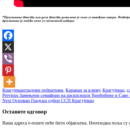
*Преузимање текста или дела текста дозвољено је само уз навођење извора. Фотограф
преузимање је могуће само уз сагласност аутора.
Крагујевац
градови побратими
,
Караван за климу
,
Крагујевац
,
с
Кретање
Previous
Previous
Замењени семафори на раскрсници Ђинђићеве и Саве 
Next
post:
Next
Основан Градски одбор ССП Крагујевац
чланка
post:
Оставите одговор
Ваша адреса е-поште неће бити објављена.
Неопходна поља су 