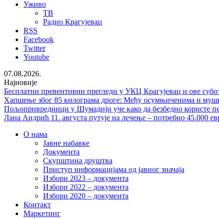
Уживо
ТВ
Радио Крагујевац
RSS
Facebook
Twitter
Youtube
07.08.2026.
Најновије
Бесплатни превентивни прегледи у УКЦ Крагујевац и ове субо
Хапшење због 85 килограма дроге: Међу осумњиченима и мушка
Пољопривредници у Шумадији уче како да безбедно користе п
Лана Андрић 11. августа путује на лечење – потребно 45.000 ев
О нама
Јавне набавке
Документа
Скупштина друштва
Приступ информацијама од јавног значаја
Избори 2023 – документа
Избори 2022 – документа
Избори 2020 – документа
Контакт
Маркетинг