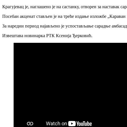
Крагујевац је, наглашено је на састанку, отворен за наставак 
Посебан акценат стављен је на треће издање изложбе „Караван з
За наредни период најављено је успостављање сарадње амбасаде
Извештава новинарка РТК Ксенија Ђерковић.