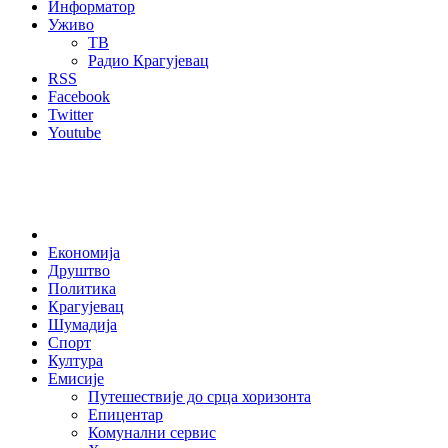
Информатор
Уживо
ТВ
Радио Крагујевац
RSS
Facebook
Twitter
Youtube
Home
Економија
Друштво
Политика
Крагујевац
Шумадија
Спорт
Култура
Емисије
Путешествије до срца хоризонта
Епицентар
Комунални сервис