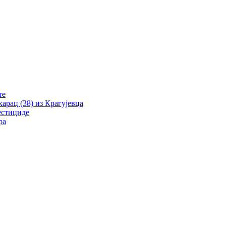
те
рац (38) из Крагујевца
естициде
ра