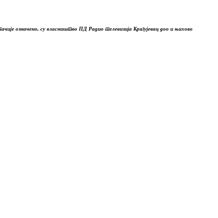
гачије означено, су власништво ПД Радио телевизија Крагујевац доо и њихово