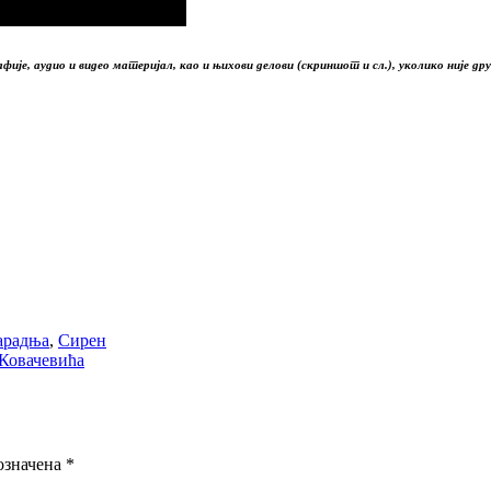
ије, аудио и видео материјал, као и њихови делови (скриншот и сл.), уколико није дру
арадња
,
Сирен
Ковачевића
означена
*