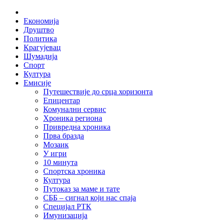
Skip
Home
to
Економија
content
Друштво
Политика
Крагујевац
Шумадија
Спорт
Култура
Емисије
Путешествије до срца хоризонта
Епицентар
Комунални сервис
Хроника региона
Привредна хроника
Прва бразда
Мозаик
У игри
10 минута
Спортска хроника
Култура
Путоказ за маме и тате
СББ – сигнал који нас спаја
Специјал РТК
Имунизација