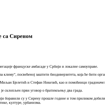
е са Сиреном
легације француске амбасаде у Србији и локалне самоуправе.
а климу“, посвећеној заштити биодиверзитета, која ће бити орга
а Миљан Бјелетић и Стефан Никезић, као и помоћници градоначе
а је склопљен први уговор о братимљењу два града.
и боравили су у Сирену прошле године и том приликом добили п
тике, културе, урбанизма.