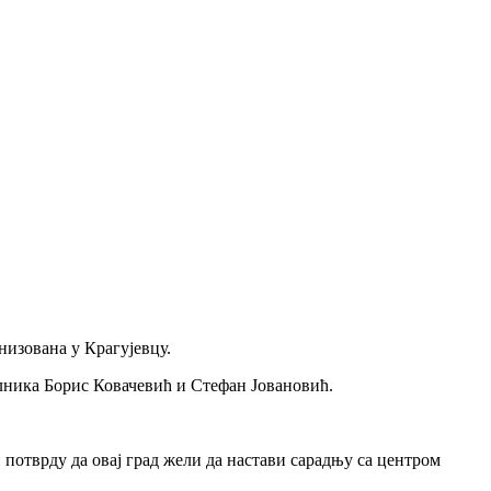
низована у Крагујевцу.
лника Борис Ковачевић и Стефан Јовановић.
отврду да овај град жели да настави сарадњу са центром