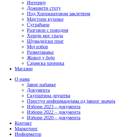
Интервју
Доживети стоту
Под Хипократовом заклетвом
Мајстори кухиње
Суграђани
Разговор с поводом
Хероји мог града
Шумадијски праг
Мој избор
Размотавање
Живот у боји
Сајамска хроника
Магазин
О нама
Јавне набавке
Документа
Скупштина друштва
Приступ информацијама од јавног значаја
Избори 2023 – документа
Избори 2022 – документа
Избори 2020 – документа
Контакт
Маркетинг
Информатор