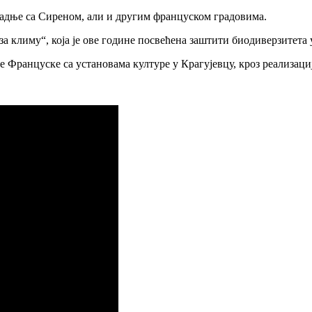
сарадње са Сиреном, али и другим француском градовима.
а климу“, која је ове године посвећена заштити биодиверзитета 
 Француске са установама културе у Крагујевцу, кроз реализаци