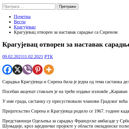
Претрага
за:
Почетна
Вести
Крагујевац
Крагујевац отворен за наставак сарадње са Сиреном
Крагујевац отворен за наставак сарадњ
09.02.2021
11.02.2021
РТК
Сарадња Крагујевца и Сирена била је једна од тема састанка де
Посебан акценат стављен је на треће издање изложбе „Караван з
У име града, састанку су присуствовали чланови Градског већ
Пријатељство Сирена и Крагујевца родило се 1967. године кад
Представници Одељења за сарадњу Француске амбасаде у Србиј
Шумадије, кроз заједничке пројекте у области омладинске поли