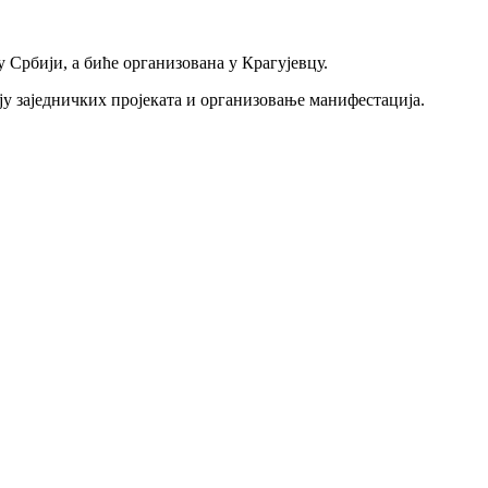
у Србији, а биће организована у Крагујевцу.
ју заједничких пројеката и организовање манифестација.