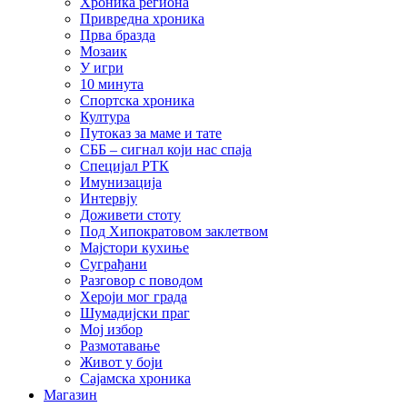
Хроника региона
Привредна хроника
Прва бразда
Мозаик
У игри
10 минута
Спортска хроника
Култура
Путоказ за маме и тате
СББ – сигнал који нас спаја
Специјал РТК
Имунизација
Интервју
Доживети стоту
Под Хипократовом заклетвом
Мајстори кухиње
Суграђани
Разговор с поводом
Хероји мог града
Шумадијски праг
Мој избор
Размотавање
Живот у боји
Сајамска хроника
Магазин