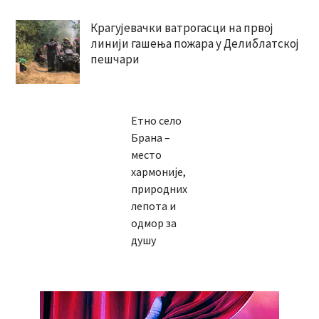
Крагујевачки ватрогасци на првој
линији гашења пожара у Делиблатској
пешчари
Етно село
Брана –
место
хармоније,
природних
лепота и
одмор за
душу