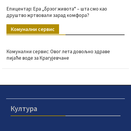
Епицентар: Ера „брзог живота“ – шта смо као
друштво жртвовали зарад комфора?
Комунални сервис
Комунални сервис: Овог лета довољно здраве
пијаће воде за Крагујевчане
Култура