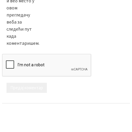
и веб место у
овом
прегледачу
веба за
следећи пут
када
коментаришем.