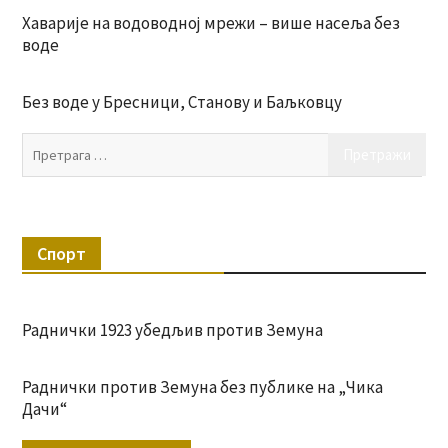
Хаварије на водоводној мрежи – више насеља без
воде
Без воде у Бресници, Станову и Баљковцу
Пр
за:
Спорт
Раднички 1923 убедљив против Земуна
Раднички против Земуна без публике на „Чика
Дачи“