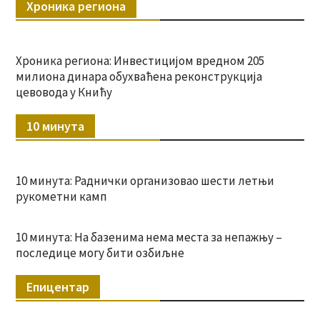
Хроника региона
Хроника региона: Инвестицијом вредном 205
милиона динара обухваћена реконструкција
цевовода у Книћу
10 минута
10 минута: Раднички организовао шести летњи
рукометни камп
10 минута: На базенима нема места за непажњу –
последице могу бити озбиљне
Епицентар