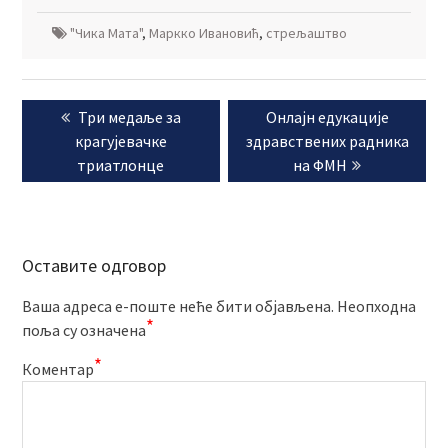
"Чика Мата"
,
Маркко Ивановић
,
стрељаштво
Кретање
Previous
Next
Три медаље за
Онлајн едукације
чланка
post:
post:
крагујевачке
здравствених радника
триатлонце
на ФМН
Оставите одговор
Ваша адреса е-поште неће бити објављена.
Неопходна
*
поља су означена
*
Коментар