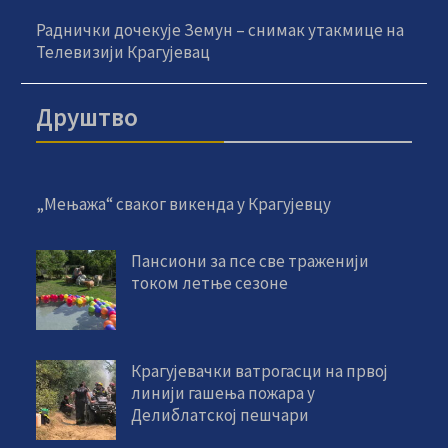
Раднички дочекује Земун – снимак утакмице на
Телевизији Крагујевац
Друштво
„Мењажа“ сваког викенда у Крагујевцу
Пансиони за псе све траженији
током летње сезоне
Крагујевачки ватрогасци на првој
линији гашења пожара у
Делиблатској пешчари