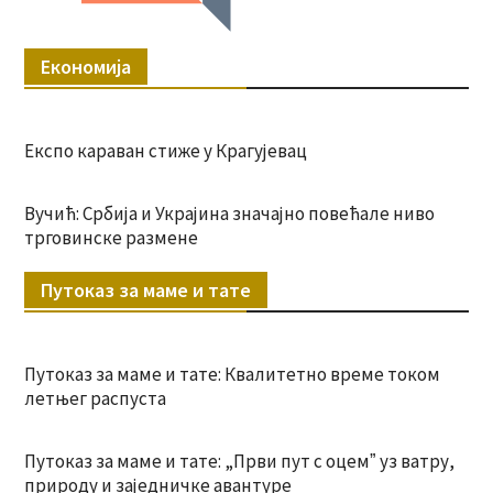
Економија
Експо караван стиже у Крагујевац
Вучић: Србија и Украјина значајно повећале ниво
трговинске размене
Путоказ за маме и тате
Путоказ за маме и тате: Квалитетно време током
летњег распуста
Путоказ за маме и тате: „Први пут с оцемˮ уз ватру,
природу и заједничке авантуре