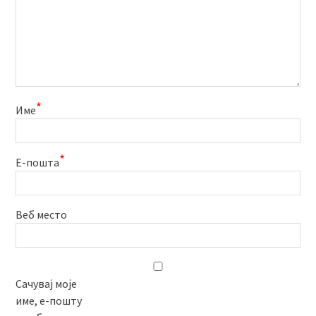
*
Име
*
Е-пошта
Веб место
Сачувај моје
име, е-пошту