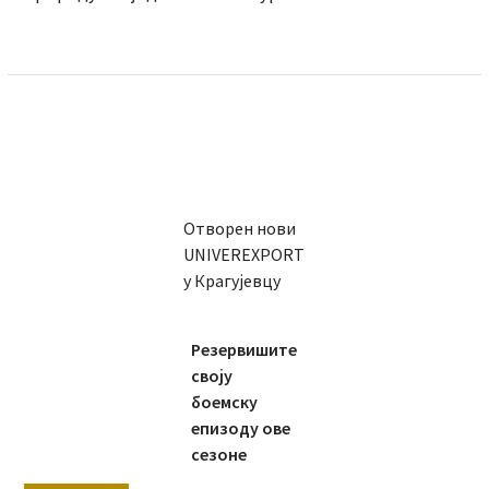
Отворен нови
UNIVEREXPORT
у Крагујевцу
Резервишите
своју
боемску
епизоду ове
сезоне