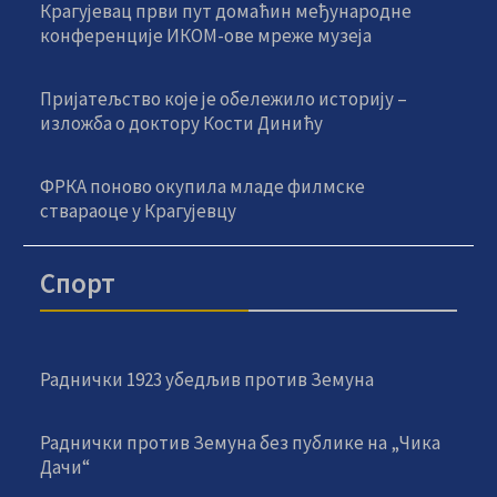
Крагујевац први пут домаћин међународне
конференције ИКОМ-ове мреже музеја
Пријатељство које је обележило историју –
изложба о доктору Кости Динићу
ФРКА поново окупила младе филмске
ствараоце у Крагујевцу
Спорт
Раднички 1923 убедљив против Земуна
Раднички против Земуна без публике на „Чика
Дачи“