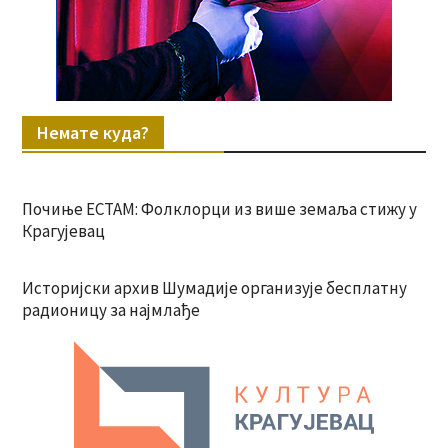
Немате куда?
Почиње ЕСТАМ: Фолклорци из више земаља стижу у
Крагујевац
Историјски архив Шумадије организује бесплатну
радионицу за најмлађе