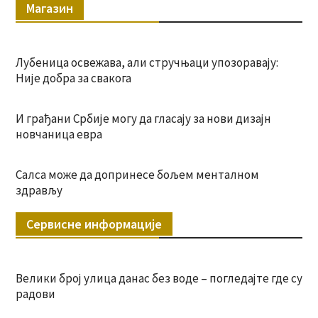
Магазин
Лубеница освежава, али стручњаци упозоравају:
Није добра за свакога
И грађани Србије могу да гласају за нови дизајн
новчаница евра
Салса може да допринесе бољем менталном
здрављу
Сервисне информације
Велики број улица данас без воде – погледајте где су
радови