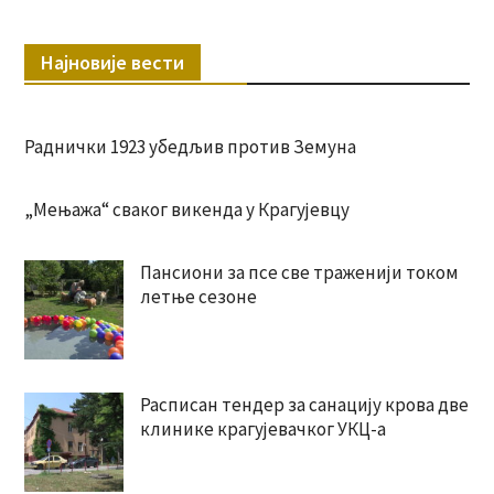
Најновије вести
Раднички 1923 убедљив против Земуна
„Мењажа“ сваког викенда у Крагујевцу
Пансиони за псе све траженији током
летње сезоне
Расписан тендер за санацију крова две
клинике крагујевачког УКЦ-а