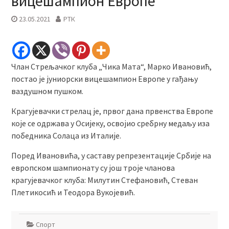
вицешампион Европе
23.05.2021
РТК
Члан Стрељачког клуба „Чика Мата“, Марко Ивановић,
постао је јуниорски вицешампион Европе у гађању
ваздушном пушком.
Крагујевачки стрелац је, првог дана првенства Европе
које се одржава у Осијеку, освојио сребрну медаљу иза
победника Солаца из Италије.
Поред Ивановића, у саставу репрезентације Србије на
европском шампионату су још троје чланова
крагујевачког клуба: Милутин Стефановић, Стеван
Плетикосић и Теодора Вукојевић.
Спорт