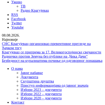
Уживо
ТВ
Радио Крагујевац
RSS
Facebook
Twitter
Youtube
08.08.2026.
Најновије
СНС Крагујевац организовао превентивне прегледе на
Ђачком тргу
Крагујевац се припрема за 17. Великогоспојинске свечаности
Раднички против Земуна без публике на „Чика Дачи“
Безбедност на купалиштима почиње од одговорног понашања
О нама
Јавне набавке
Документа
Скупштина друштва
Приступ информацијама од јавног значаја
Избори 2023 – документа
Избори 2022 – документа
Избори 2020 – документа
Контакт