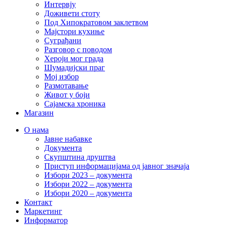
Интервју
Доживети стоту
Под Хипократовом заклетвом
Мајстори кухиње
Суграђани
Разговор с поводом
Хероји мог града
Шумадијски праг
Мој избор
Размотавање
Живот у боји
Сајамска хроника
Магазин
О нама
Јавне набавке
Документа
Скупштина друштва
Приступ информацијама од јавног значаја
Избори 2023 – документа
Избори 2022 – документа
Избори 2020 – документа
Контакт
Маркетинг
Информатор