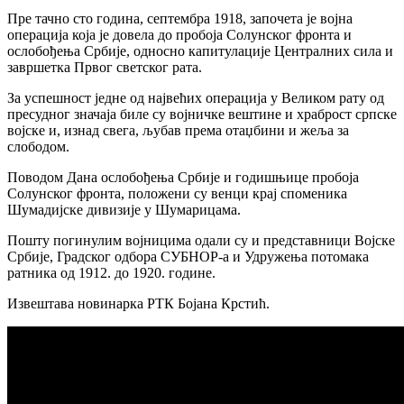
Пре тачно сто година, септембра 1918, започета је војна
операција која је довела до пробоја Солунског фронта и
ослобођења Србије, односно капитулације Централних сила и
завршетка Првог светског рата.
За успешност једне од највећих операција у Великом рату од
пресудног значаја биле су војничке вештине и храброст српске
војске и, изнад свега, љубав према отаџбини и жеља за
слободом.
Поводом Дана ослобођења Србије и годишњице пробоја
Солунског фронта, положени су венци крај споменика
Шумадијске дивизије у Шумарицама.
Пошту погинулим војницима одали су и представници Војске
Србије, Градског одбора СУБНОР-а и Удружења потомака
ратника од 1912. до 1920. године.
Извештава новинарка РТК Бојана Крстић.