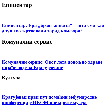
Епицентар
Епицентар: Ера „брзог живота“ – шта смо као
друштво жртвовали зарад комфора?
Комунални сервис
Комунални сервис: Овог лета довољно здраве
пијаће воде за Крагујевчане
Култура
Крагујевац први пут домаћин међународне
конференције ИКОМ-ове мреже музеја