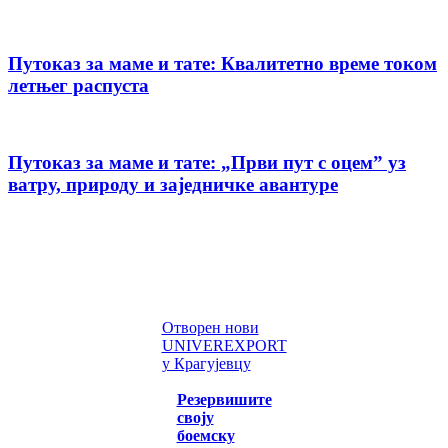
Путоказ за маме и тате: Квалитетно време током
летњег распуста
Путоказ за маме и тате: „Први пут с оцемˮ уз
ватру, природу и заједничке авантуре
Отворен нови
UNIVEREXPORT
у Крагујевцу
Резервишите
своју
боемску