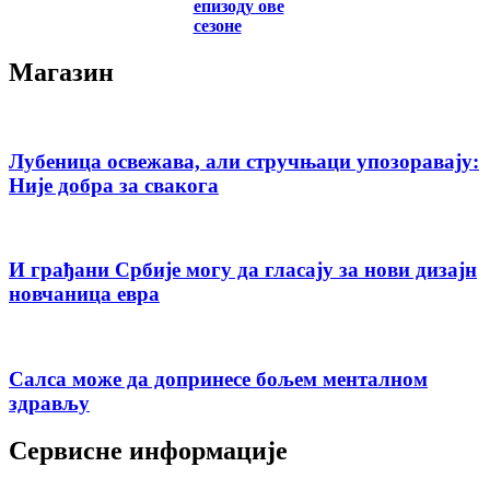
епизоду ове
сезоне
Магазин
Лубеница освежава, али стручњаци упозоравају:
Није добра за свакога
И грађани Србије могу да гласају за нови дизајн
новчаница евра
Салса може да допринесе бољем менталном
здрављу
Сервисне информације