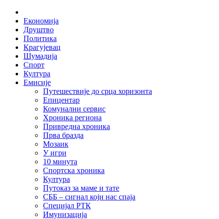
Skip
Home
to
Економија
content
Друштво
Политика
Крагујевац
Шумадија
Спорт
Култура
Емисије
Путешествије до срца хоризонта
Епицентар
Комунални сервис
Хроника региона
Привредна хроника
Прва бразда
Мозаик
У игри
10 минута
Спортска хроника
Култура
Путоказ за маме и тате
СББ – сигнал који нас спаја
Специјал РТК
Имунизација