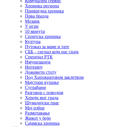
Комунални сервис
Хроника региона
Привредна хроника
Прва бразда
Мозаик
У игри
10 минута
Спортска хроника
Култура
Путоказ за маме и тате
СББ – сигнал који нас спаја
Специјал РТК
Имунизација
Интервју
Доживети стоту
Под Хипократовом заклетвом
Мајстори кухиње
Суграђани
Разговор с поводом
Хероји мог града
Шумадијски праг
Мој избор
Размотавање
Живот у боји
Сајамска хроника