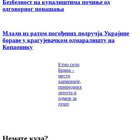
Безбедност на купалиштима почиње од
одговорног понашања
Млади из ратом погођених подручја Украјине
бораве у крагујевачком одмаралишту на
Копаонику
Етно село
Брана –
место
хармоније,
природних
лепота и
одмор за
душу
Немате куда?