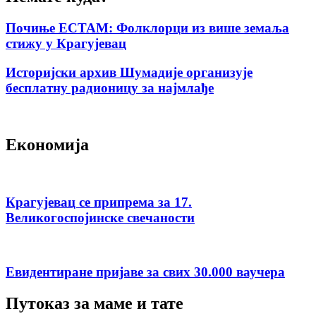
Почиње ЕСТАМ: Фолклорци из више земаља
стижу у Крагујевац
Историјски архив Шумадије организује
бесплатну радионицу за најмлађе
Економија
Крагујевац се припрема за 17.
Великогоспојинске свечаности
Евидентиране пријаве за свих 30.000 ваучера
Путоказ за маме и тате