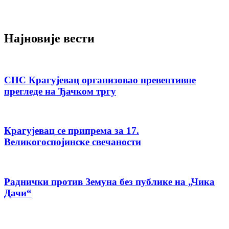
Најновије вести
СНС Крагујевац организовао превентивне
прегледе на Ђачком тргу
Крагујевац се припрема за 17.
Великогоспојинске свечаности
Раднички против Земуна без публике на „Чика
Дачи“