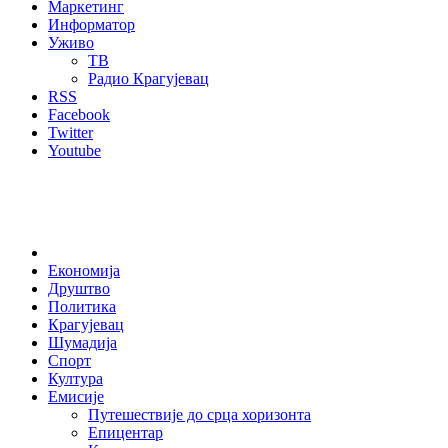
Маркетинг
Информатор
Уживо
ТВ
Радио Крагујевац
RSS
Facebook
Twitter
Youtube
Home
Економија
Друштво
Политика
Крагујевац
Шумадија
Спорт
Култура
Емисије
Путешествије до срца хоризонта
Епицентар