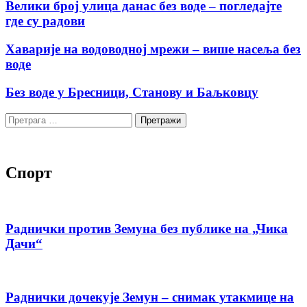
Велики број улица данас без воде – погледајте
где су радови
Хаварије на водоводној мрежи – више насеља без
воде
Без воде у Бресници, Станову и Баљковцу
Претрага
за:
Спорт
Раднички против Земуна без публике на „Чика
Дачи“
Раднички дочекује Земун – снимак утакмице на