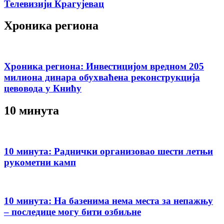
Телевизији Крагујевац
Хроника региона
Хроника региона: Инвестицијом вредном 205
милиона динара обухваћена реконструкција
цевовода у Книћу
10 минута
10 минута: Раднички организовао шести летњи
рукометни камп
10 минута: На базенима нема места за непажњу
– последице могу бити озбиљне