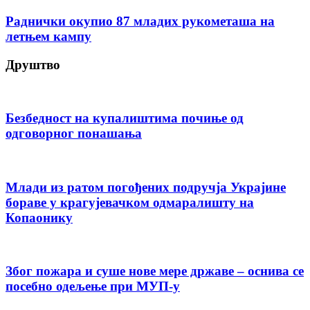
Раднички окупио 87 младих рукометаша на
летњем кампу
Друштво
Безбедност на купалиштима почиње од
одговорног понашања
Млади из ратом погођених подручја Украјине
бораве у крагујевачком одмаралишту на
Копаонику
Због пожара и суше нове мере државе – оснива се
посебно одељење при МУП-у