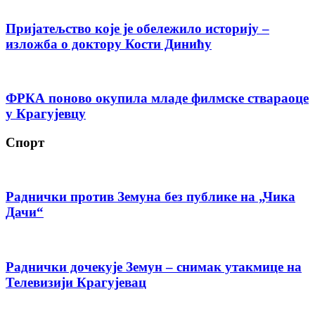
Пријатељство које је обележило историју –
изложба о доктору Кости Динићу
ФРКА поново окупила младе филмске ствараоце
у Крагујевцу
Спорт
Раднички против Земуна без публике на „Чика
Дачи“
Раднички дочекује Земун – снимак утакмице на
Телевизији Крагујевац