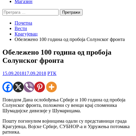
Магазин
Претрага
за:
Почетна
Вести
Крагујевац
Обележено 100 година од пробоја Солунског фронта
Обележено 100 година од пробоја
Солунског фронта
15.09.2018
17.09.2018
РТК
Поводом Дана ослобођења Србије и 100 година од пробоја
Солунског фронта, положени су венци крај споменика
Шумадијске дивизије у Шумарицама.
Пошту погинулим војницима одали су представници града
Крагујевца, Војске Србије, СУБНОР-а и Удружења потомака
ратника.