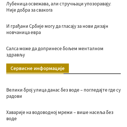
Лубеница освежава, али стручњаци упозоравају:
Није добра за свакога
И грађани Србије могу да гласају за нови дизајн
новчаница евра
Салса може да допринесе бољем менталном
здрављу
Сервисне информације
Велики број улица данас без воде – погледајте где су
радови
Хаварије на водоводној мрежи – више насеља без
воде