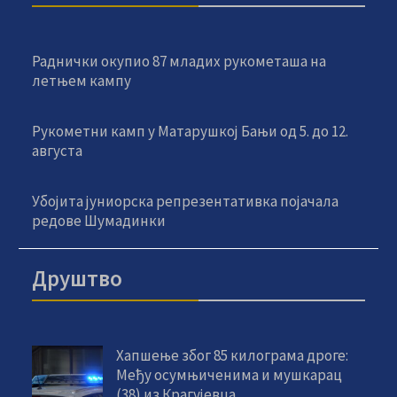
Раднички окупио 87 младих рукометаша на
летњем кампу
Рукометни камп у Матарушкој Бањи од 5. до 12.
августа
Убојита јуниорска репрезентативка појачала
редове Шумадинки
Друштво
Хапшење због 85 килограма дроге:
Међу осумњиченима и мушкарац
(38) из Крагујевца