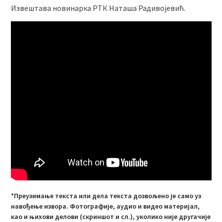
Извештава новинарка РТК Наташа Радивојевић.
*Преузимање текста или дела текста дозвољено је само уз
навођење извора. Фотографије, аудио и видео материјал,
као и њихови делови (скриншот и сл.), уколико није другачије