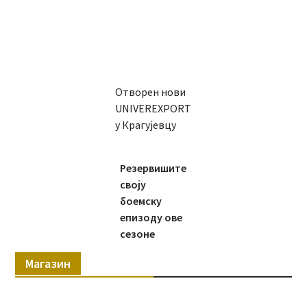
Отворен нови
UNIVEREXPORT
у Крагујевцу
Резервишите
своју
боемску
епизоду ове
сезоне
Магазин