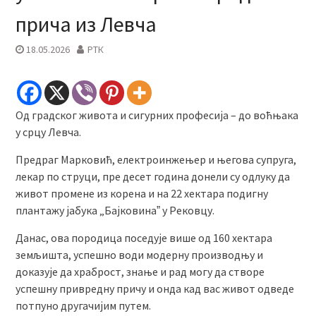
прича из Левча
18.05.2026
РТК
Од градског живота и сигурних професија – до воћњака
у срцу Левча.
Предраг Марковић, електроинжењер и његова супруга,
лекар по струци, пре десет година донели су одлуку да
живот промене из корена и на 22 хектара подигну
плантажу јабука „Бајковинаˮ у Рековцу.
Данас, ова породица поседује више од 160 хектара
земљишта, успешно води модерну производњу и
доказује да храброст, знање и рад могу да створе
успешну привредну причу и онда кад вас живот одведе
потпуно другачијим путем.