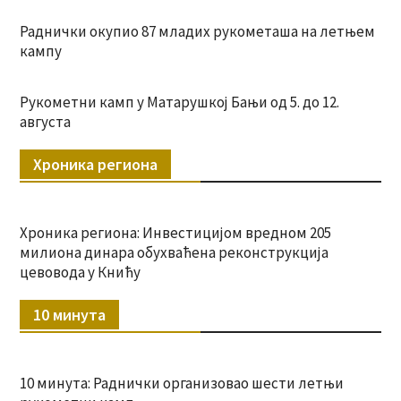
Раднички окупио 87 младих рукометаша на летњем
кампу
Рукометни камп у Матарушкој Бањи од 5. до 12.
августа
Хроника региона
Хроника региона: Инвестицијом вредном 205
милиона динара обухваћена реконструкција
цевовода у Книћу
10 минута
10 минута: Раднички организовао шести летњи