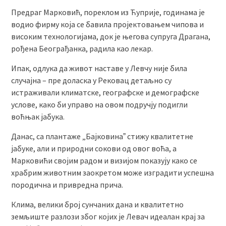
Предраг Марковић, пореклом из Ћуприје, годинама је
водио фирму која се бавила пројектовањем чипова и
високим технологијама, док је његова супруга Драгана,
рођена Београђанка, радила као лекар.
Ипак, одлука да живот наставе у Левчу није била
случајна – пре доласка у Рековац детаљно су
истраживали климатске, географске и демографске
услове, како би управо на овом подручју подигли
воћњак јабука.
Данас, са плантаже „Бајковинаˮ стижу квалитетне
јабуке, али и природни сокови од овог воћа, а
Марковићи својим радом и визијом показују како се
храбрим животним заокретом може изградити успешна
породична и привредна прича.
Клима, велики број сунчаних дана и квалитетно
земљиште разлози због којих је Левач идеалан крај за