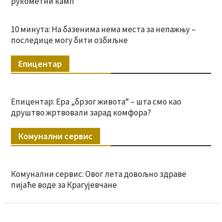
рукометни камп
10 минута: На базенима нема места за непажњу –
последице могу бити озбиљне
Епицентар
Епицентар: Ера „брзог живота“ – шта смо као
друштво жртвовали зарад комфора?
Комунални сервис
Комунални сервис: Овог лета довољно здраве
пијаће воде за Крагујевчане