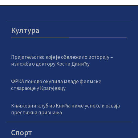
Култура
Пријатељство које је обележило историју –
изложба о доктору Кости Динићу
ФРКА поново окупила младе филмске
ствараоце у Крагујевцу
Књижевни клуб из Кнића ниже успехе и осваја
престижна признања
Спорт