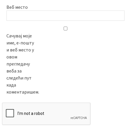
Веб место
Сачувај моје
име, е-пошту
и веб место у
овом
прегледачу
веба за
следећи пут
када
коментаришем.