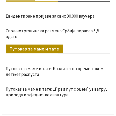
Евидентиране пријаве за свих 30.000 ваучера
Спољнотрговинска размена Србије порасла 5,8
одсто
Путоказ за маме и тате
Путоказ за маме и тате: Квалитетно време током
летњег распуста
Путоказ за маме и тате: „Први пут с оцемˮ уз ватру,
природу и заједничке авантуре