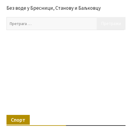
Без воде у Бресници, Станову и Баљковцу
Пр
за:
Спорт