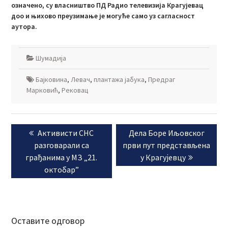
означено, су власништво ПД Радио телевизија Крагујевац
доо и њихово преузимање је могуће само уз сагласност
аутора.
Шумадија
Бајковина
,
Левач
,
плантажа јабука
,
Предраг
Марковић
,
Рековац
Кретање
Previous
Next
Активисти СНС
Дела Боре Иљовског
чланка
post:
post:
разговарали са
први пут представљена
грађанима у МЗ „21.
у Крагујевцу
октобар”
Оставите одговор