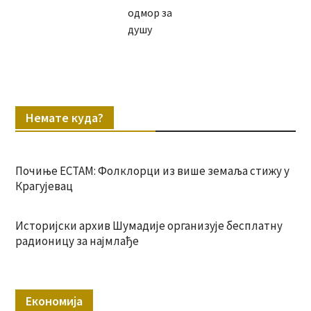
одмор за
душу
Немате куда?
Почиње ЕСТАМ: Фолклорци из више земаља стижу у
Крагујевац
Историјски архив Шумадије организује бесплатну
радионицу за најмлађе
Економија