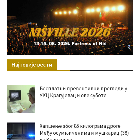
Најновије вести
Бесплатни превентивни прегледи у
УКЦ Крагујевац и ове суботе
Хапшење због 85 килограма дроге:
Међу осумњиченима и мушкарац (38)
из Крагујевца