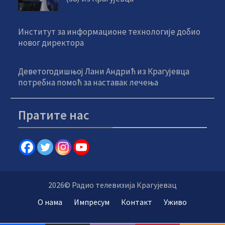
Институт за информационе технологије добио
новог директора
Деветогодишњој Лани Андрић из Крагујевца
потребна помоћ за наставак лечења
Пратите нас
2026© Радио телевизија Крагујевац
О нама
Импресум
Контакт
Уживо