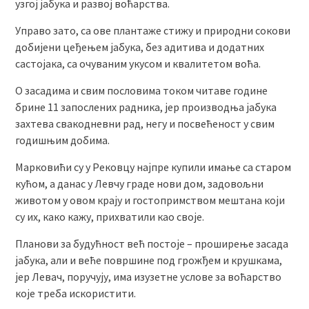
узгој јабука и развој воћарства.
Управо зато, са ове плантаже стижу и природни сокови
добијени цеђењем јабука, без адитива и додатних
састојака, са очуваним укусом и квалитетом воћа.
О засадима и свим пословима током читаве године
брине 11 запослених радника, јер производња јабука
захтева свакодневни рад, негу и посвећеност у свим
годишњим добима.
Марковићи су у Рековцу најпре купили имање са старом
кућом, а данас у Левчу граде нови дом, задовољни
животом у овом крају и гостопримством мештана који
су их, како кажу, прихватили као своје.
Планови за будућност већ постоје – проширење засада
јабука, али и веће површине под грожђем и крушкама,
јер Левач, поручују, има изузетне услове за воћарство
које треба искористити.