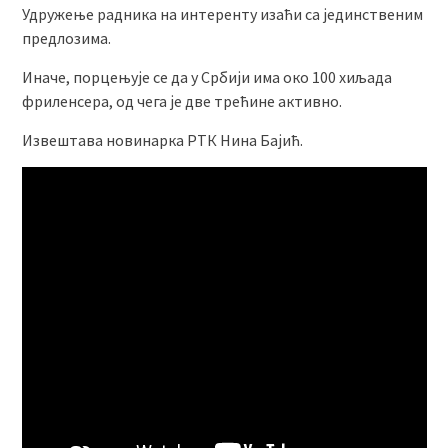
Удружење радника на интеренту изаћи са јединственим
предлозима.
Иначе, порцењује се да у Србији има око 100 хиљада
фриленсера, од чега је две трећине активно.
Извештава новинарка РТК Нина Бајић.