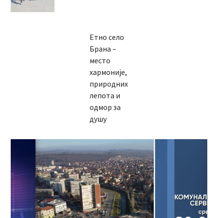
Етно село
Брана –
место
хармоније,
природних
лепота и
одмор за
душу