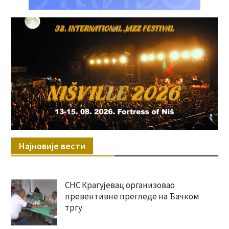
Најновије вести
СНС Крагујевац организовао
превентивне прегледе на Ђачком
тргу