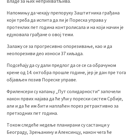
Владе за њих неприхватљива.
Напомињу да чекају препоруку Заштитника грађана
који треба да испита да ли је Пореска управа у
протеклих пет година контролисала и на који начин је
едуковала грађане о овој теми.
Залажу се за прогресивно опорезивање, као и да
неопорезиви део износи 37 хиљада.
Подсећају да су дали предлог да се се са обрачуном
крене од 14. октобра прошле године, јер је дан пре тога
објављен позив Пореске управе.
Фриленсери су капању „Пут солидарности“ започели
након првих најава да ће ући у порески систем Србије,
али и да ће им бити наплаћен порез ретрактивно за
претходних пет година.
Тoком следеће недеље планирани су састанци у
Београду, Зрењанину и Алексинцу, након чега ће