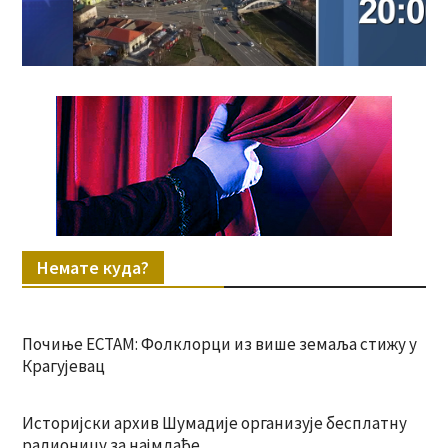
Немате куда?
Почиње ЕСТАМ: Фолклорци из више земаља стижу у
Крагујевац
Историјски архив Шумадије организује бесплатну
радионицу за најмлађе