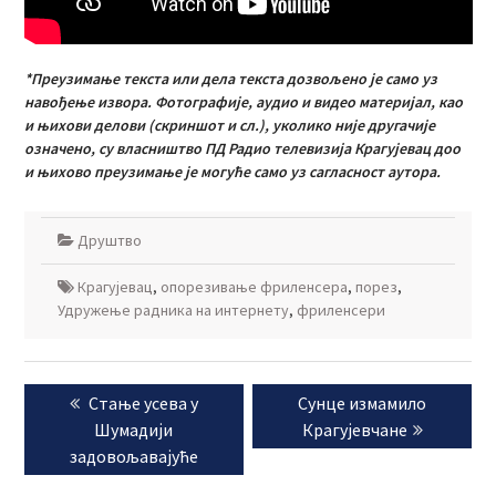
*Преузимање текста или дела текста дозвољено је само уз
навођење извора. Фотографије, аудио и видео материјал, као
и њихови делови (скриншот и сл.), уколико није другачије
означено, су власништво ПД Радио телевизија Крагујевац доо
и њихово преузимање је могуће само уз сагласност аутора.
Друштво
Крагујевац
,
опорезивање фриленсера
,
порез
,
Удружење радника на интернету
,
фриленсери
Кретање
Previous
Next
Стање усева у
Сунце измамило
чланка
post:
post:
Шумадији
Крагујевчане
задовољавајуће