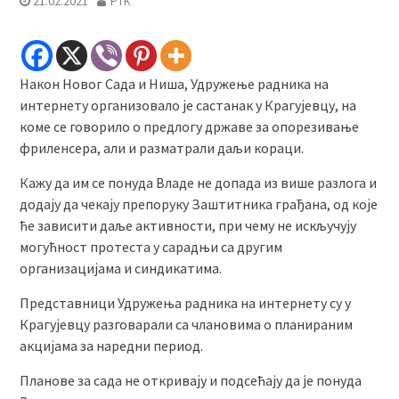
21.02.2021
РТК
Након Новог Сада и Ниша, Удружење радника на
интернету организовало је састанак у Крагујевцу, на
коме се говорило о предлогу државе за опорезивање
фриленсера, али и разматрали даљи кораци.
Кажу да им се понуда Владе не допада из више разлога и
додају да чекају препоруку Заштитника грађана, од које
ће зависити даље активности, при чему не искључују
могућност протеста у сарадњи са другим
организацијама и синдикатима.
Представници Удружења радника на интернету су у
Крагујевцу разговарали са члановима о планираним
акцијама за наредни период.
Планове за сада не откривају и подсећају да је понуда