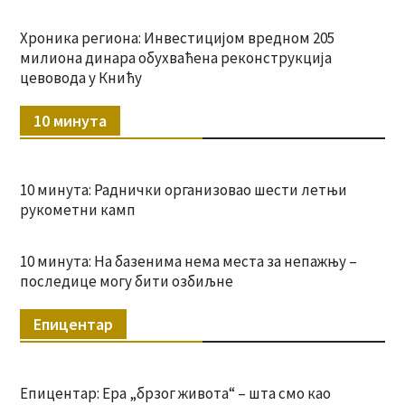
Хроника региона: Инвестицијом вредном 205
милиона динара обухваћена реконструкција
цевовода у Книћу
10 минута
10 минута: Раднички организовао шести летњи
рукометни камп
10 минута: На базенима нема места за непажњу –
последице могу бити озбиљне
Епицентар
Епицентар: Ера „брзог живота“ – шта смо као