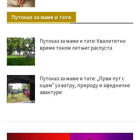
Путоказ за маме и тате
Путоказ за маме и тате: Квалитетно
време током летњег распуста
Путоказ за маме и тате: „Први пут с
оцемˮ уз ватру, природу и заједничке
авантуре