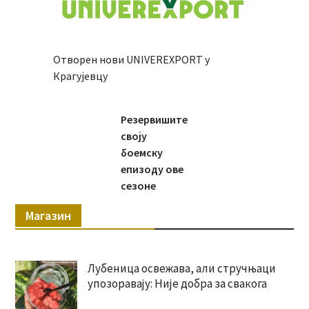
Отворен нови UNIVEREXPORT у
Крагујевцу
Резервишите
своју
боемску
епизоду ове
сезоне
Магазин
Лубеница освежава, али стручњаци
упозоравају: Није добра за свакога