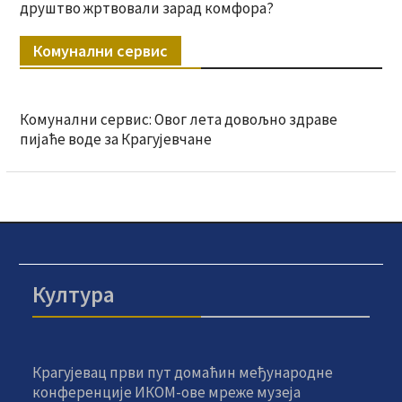
друштво жртвовали зарад комфора?
Комунални сервис
Комунални сервис: Овог лета довољно здраве
пијаће воде за Крагујевчане
Култура
Крагујевац први пут домаћин међународне
конференције ИКОМ-ове мреже музеја