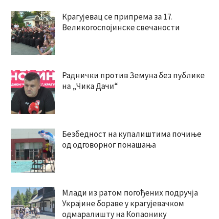
Крагујевац се припрема за 17.
Великогоспојинске свечаности
Раднички против Земуна без публике
на „Чика Дачи“
Безбедност на купалиштима почиње
од одговорног понашања
Млади из ратом погођених подручја
Украјине бораве у крагујевачком
одмаралишту на Копаонику