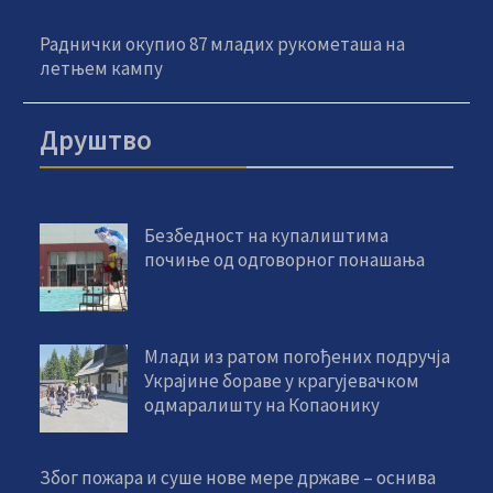
Раднички окупио 87 младих рукометаша на
летњем кампу
Друштво
Безбедност на купалиштима
почиње од одговорног понашања
Млади из ратом погођених подручја
Украјине бораве у крагујевачком
одмаралишту на Копаонику
Због пожара и суше нове мере државе – оснива