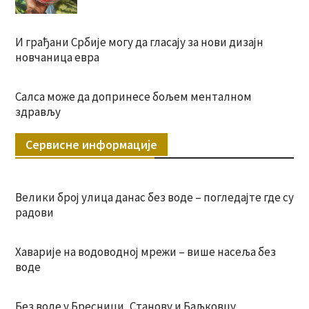
И грађани Србије могу да гласају за нови дизајн
новчаница евра
Салса може да допринесе бољем менталном
здрављу
Сервисне информације
Велики број улица данас без воде – погледајте где су
радови
Хаварије на водоводној мрежи – више насеља без
воде
Без воде у Бресници, Станову и Баљковцу