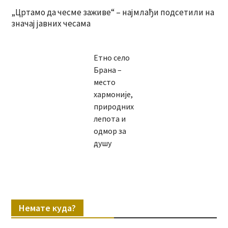
„Цртамо да чесме заживе“ – најмлађи подсетили на
значај јавних чесама
Етно село
Брана –
место
хармоније,
природних
лепота и
одмор за
душу
Немате куда?