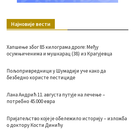
Најновије вести
Хапшење због 85 килограма дроге: Међу
осумњиченима и мушкарац (38) из Крагујевца
Пољопривредници у Шумадији уче како да
безбедно користе пестициде
Лана Андрић 11. августа путује на лечење –
потребно 45.000 евра
Пријатељство које је обележило историју – изложба
о доктору Кости Динићу