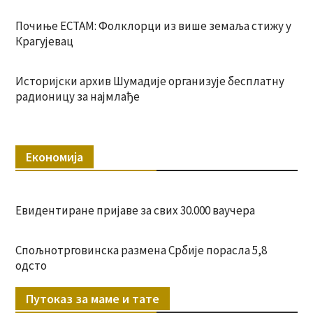
Почиње ЕСТАМ: Фолклорци из више земаља стижу у
Крагујевац
Историјски архив Шумадије организује бесплатну
радионицу за најмлађе
Економија
Евидентиране пријаве за свих 30.000 ваучера
Спољнотрговинска размена Србије порасла 5,8
одсто
Путоказ за маме и тате