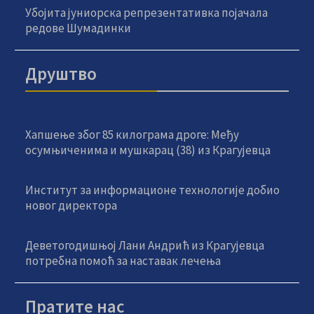
Убојита јуниорска репрезентативка појачала
редове Шумадинки
Друштво
Хапшење због 85 килограма дроге: Међу
осумњиченима и мушкарац (38) из Крагујевца
Институт за информационе технологије добио
новог директора
Деветогодишњој Лани Андрић из Крагујевца
потребна помоћ за наставак лечења
Пратите нас