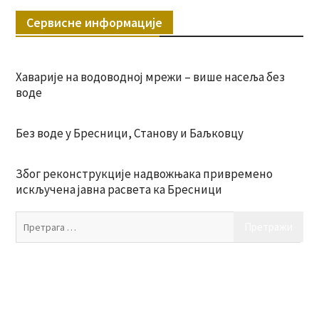
Сервисне информације
Хаварије на водоводној мрежи – више насеља без
воде
Без воде у Бресници, Станову и Баљковцу
Због реконструкције надвожњака привремено
искључена јавна расвета ка Бресници
Пр
за: