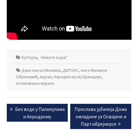
Култура
,
Немате куда?
Дани кнеза Михаила
,
ДЕРОКС
,
кнез Михаило
Обреновић
,
мурал
,
Народни музеј Шумадије
,
осликавање мурала
Кретање
Previous
Next
Без воде у Палилулама
Прослава јубилеја Дома
чланка
post:
post:
и Аеродрому
омладине уз Освајаче и
Партибрејкерсе