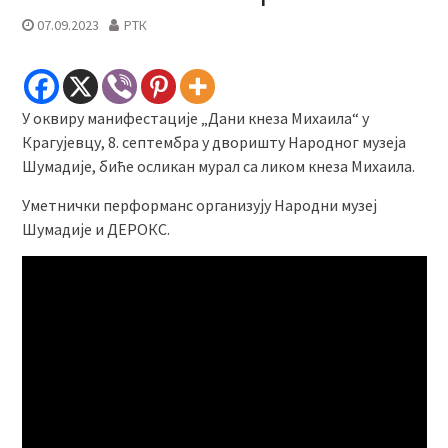
07.09.2023
РТК
У оквиру манифестације „Дани кнеза Михаила“ у
Крагујевцу, 8. септембра у дворишту Народног музеја
Шумадије, биће осликан мурал са ликом кнеза Михаила.
Уметнички перформанс организују Народни музеј
Шумадије и ДЕРОКС.