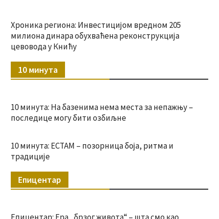
Хроника региона: Инвестицијом вредном 205
милиона динара обухваћена реконструкција
цевовода у Книћу
10 минута
10 минута: На базенима нема места за непажњу –
последице могу бити озбиљне
10 минута: ЕСТАМ – позорница боја, ритма и
традиције
Епицентар
Епицентар: Ера „брзог живота“ – шта смо као