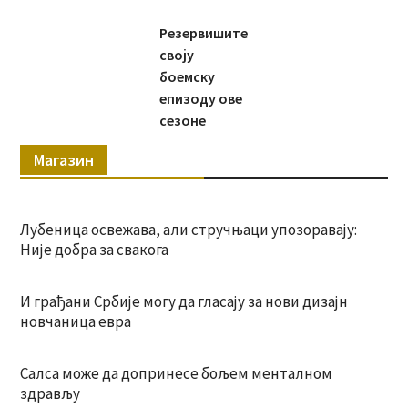
Резервишите
своју
боемску
епизоду ове
сезоне
Магазин
Лубеница освежава, али стручњаци упозоравају:
Није добра за свакога
И грађани Србије могу да гласају за нови дизајн
новчаница евра
Салса може да допринесе бољем менталном
здрављу