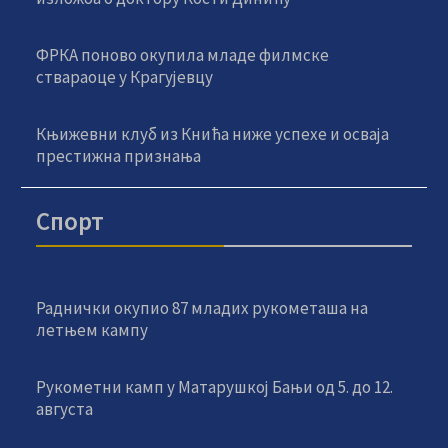
ФРКА поново окупила младе филмске
ствараоце у Крагујевцу
Књижевни клуб из Кнића ниже успехе и осваја
престижна признања
Спорт
Раднички окупио 87 младих рукометаша на
летњем кампу
Рукометни камп у Матарушкој Бањи од 5. до 12.
августа