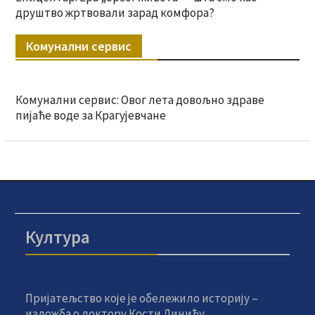
друштво жртвовали зарад комфора?
Комунални сервис
Комунални сервис: Овог лета довољно здраве
пијаће воде за Крагујевчане
Култура
Пријатељство које је обележило историју –
изложба о доктору Кости Динићу