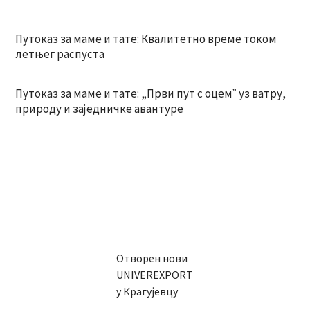
Путоказ за маме и тате: Квалитетно време током
летњег распуста
Путоказ за маме и тате: „Први пут с оцемˮ уз ватру,
природу и заједничке авантуре
Отворен нови
UNIVEREXPORT
у Крагујевцу