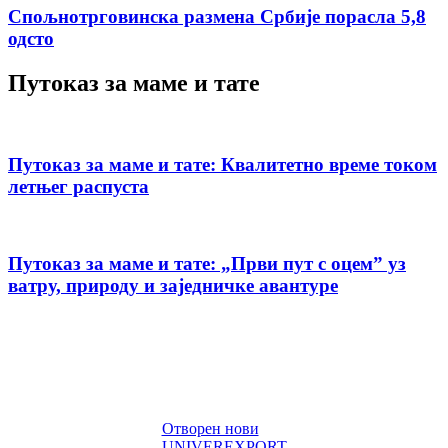
Спољнотрговинска размена Србије порасла 5,8
одсто
Путоказ за маме и тате
Путоказ за маме и тате: Квалитетно време током
летњег распуста
Путоказ за маме и тате: „Први пут с оцемˮ уз
ватру, природу и заједничке авантуре
Отворен нови
UNIVEREXPORT