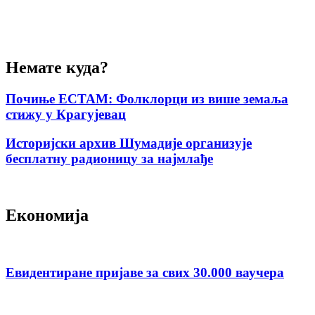
Немате куда?
Почиње ЕСТАМ: Фолклорци из више земаља
стижу у Крагујевац
Историјски архив Шумадије организује
бесплатну радионицу за најмлађе
Економија
Евидентиране пријаве за свих 30.000 ваучера