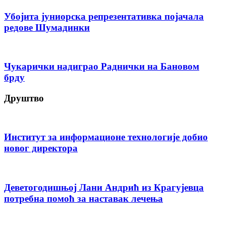
Убојита јуниорска репрезентативка појачала
редове Шумадинки
Чукарички надиграо Раднички на Бановом
брду
Друштво
Институт за информационе технологије добио
новог директора
Деветогодишњој Лани Андрић из Крагујевца
потребна помоћ за наставак лечења