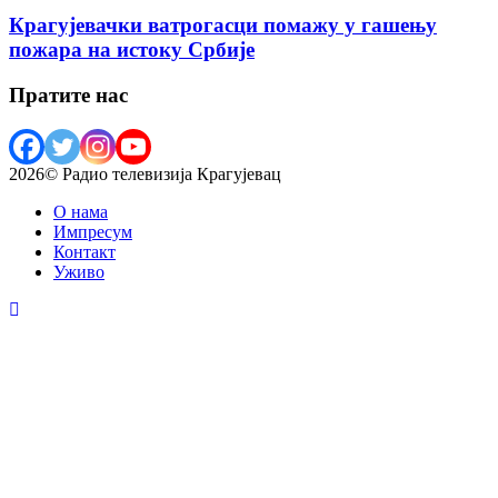
Крагујевачки ватрогасци помажу у гашењу
пожара на истоку Србије
Пратите нас
2026© Радио телевизија Крагујевац
О нама
Импресум
Контакт
Уживо