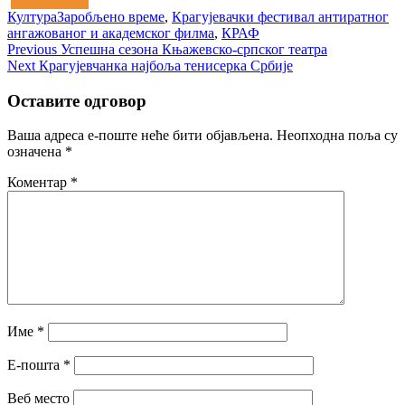
Култура
Заробљено време
,
Крагујевачки фестивал антиратног
ангажованог и академског филма
,
КРАФ
Кретање
Previous
Previous
Успешна сезона Књажевско-српског театра
Next
post:
Next
Крагујевчанка најбоља тенисерка Србије
чланка
post:
Оставите одговор
Ваша адреса е-поште неће бити објављена.
Неопходна поља су
означена
*
Коментар
*
Име
*
Е-пошта
*
Веб место