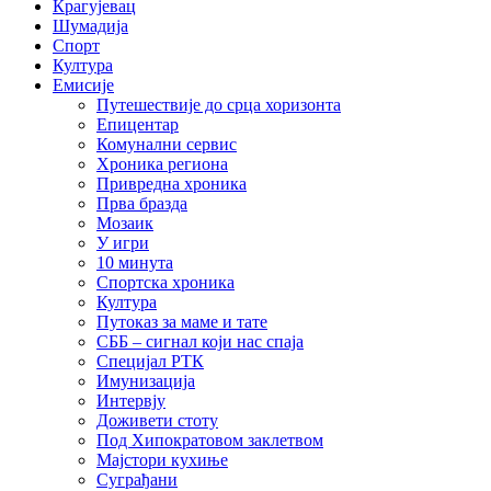
Крагујевац
Шумадија
Спорт
Култура
Емисије
Путешествије до срца хоризонта
Епицентар
Комунални сервис
Хроника региона
Привредна хроника
Прва бразда
Мозаик
У игри
10 минута
Спортска хроника
Култура
Путоказ за маме и тате
СББ – сигнал који нас спаја
Специјал РТК
Имунизација
Интервју
Доживети стоту
Под Хипократовом заклетвом
Мајстори кухиње
Суграђани