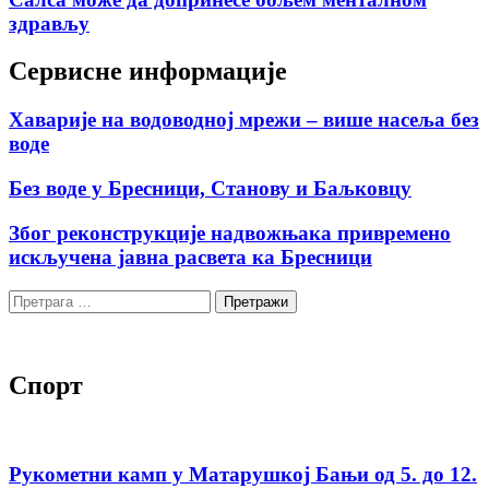
здрављу
Сервисне информације
Хаварије на водоводној мрежи – више насеља без
воде
Без воде у Бресници, Станову и Баљковцу
Због реконструкције надвожњака привремено
искључена јавна расвета ка Бресници
Претрага
за:
Спорт
Рукометни камп у Матарушкој Бањи од 5. до 12.