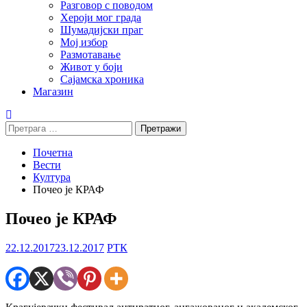
Разговор с поводом
Хероји мог града
Шумадијски праг
Мој избор
Размотавање
Живот у боји
Сајамска хроника
Магазин
Претрага
за:
Почетна
Вести
Култура
Почео је КРАФ
Почео је КРАФ
22.12.2017
23.12.2017
РТК