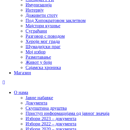
Имунизација
Интервју
Доживети стоту
Под Хипократовом заклетвом
Мајстори кухиње
Суграђани
Разговор с поводом
Хероји мог града
Шумадијски праг
Мој избор
Размотавање
Живот у боји
Сајамска хроника
Магазин
О нама
Јавне набавке
Документа
Скупштина друштва
Приступ информацијама од јавног значаја
Избори 2023 – документа
Избори 2022 – документа
Избори 2020 – документа