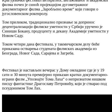
Крагујевачки фестивал антиратног, ангажованог и академског
филма почео је синоћ пројекцијом дугометражног
документарног филма „Заробљено време“ који говори о
југословенском рокенролу.
Том приликом, традиционално признање за допринос
децентрализацији филмске уметности у Србији уручено је
Синиши Бокану, продуценту и декану Академије уметности у
Новом Саду.
Током четири дана фестивала, у такмичарском делу биће
приказана остварења студената филмских академија из
Београда, Новог Сада, Сарајева и Загреба.
Фестивал је настављен вечерас у Дому омладине где је у 19
сати и 30 минута премијерно приказан кратки документарно-
играни филм „Упознајте Тома Лаха“ о непризнатом нишком
писцу фантастике Драгославу Петровићу, који је стварао под
псеудонимом Том Лах.