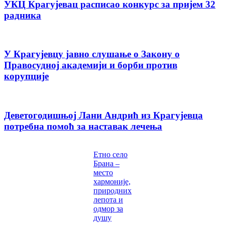
УКЦ Крагујевац расписао конкурс за пријем 32
радника
У Крагујевцу јавно слушање о Закону о
Правосудној академији и борби против
корупције
Деветогодишњој Лани Андрић из Крагујевца
потребна помоћ за наставак лечења
Етно село
Брана –
место
хармоније,
природних
лепота и
одмор за
душу