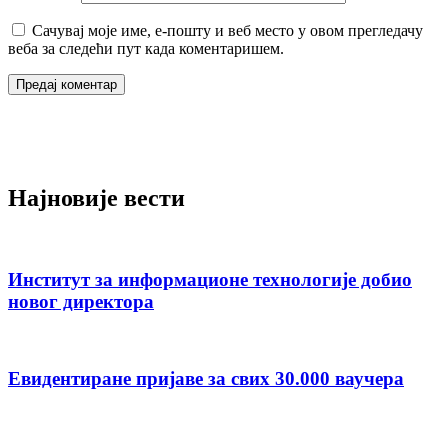
Сачувај моје име, е-пошту и веб место у овом прегледачу
веба за следећи пут када коментаришем.
Најновије вести
Институт за информационе технологије добио
новог директора
Евидентиране пријаве за свих 30.000 ваучера