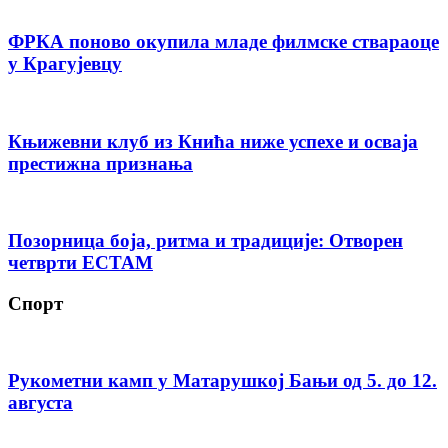
ФРКА поново окупила младе филмске ствараоце
у Крагујевцу
Књижевни клуб из Кнића ниже успехе и осваја
престижна признања
Позорница боја, ритма и традиције: Отворен
четврти ЕСТАМ
Спорт
Рукометни камп у Матарушкој Бањи од 5. до 12.
августа