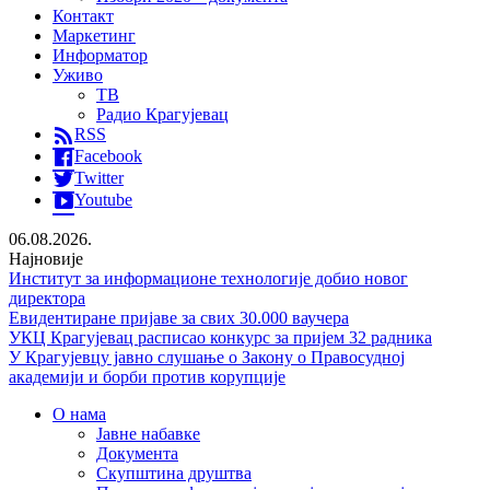
Контакт
Маркетинг
Информатор
Уживо
ТВ
Радио Крагујевац
RSS
Facebook
Twitter
Youtube
06.08.2026.
Најновије
Институт за информационе технологије добио новог
директора
Евидентиране пријаве за свих 30.000 ваучера
УКЦ Крагујевац расписао конкурс за пријем 32 радника
У Крагујевцу јавно слушање о Закону о Правосудној
академији и борби против корупције
О нама
Јавне набавке
Документа
Скупштина друштва