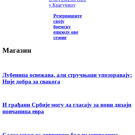
у Крагујевцу
Резервишите
своју
боемску
епизоду ове
сезоне
Магазин
Лубеница освежава, али стручњаци упозоравају:
Није добра за свакога
И грађани Србије могу да гласају за нови дизајн
новчаница евра
Салса може да допринесе бољем менталном