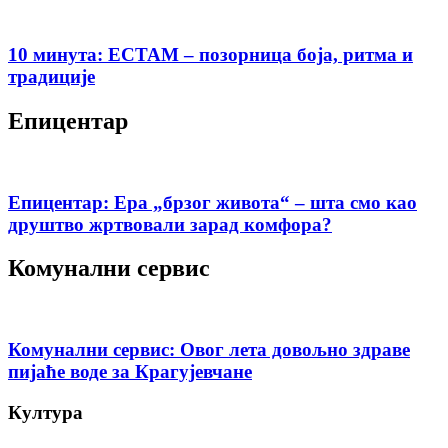
10 минута: ЕСТАМ – позорница боја, ритма и
традиције
Епицентар
Епицентар: Ера „брзог живота“ – шта смо као
друштво жртвовали зарад комфора?
Комунални сервис
Комунални сервис: Овог лета довољно здраве
пијаће воде за Крагујевчане
Култура