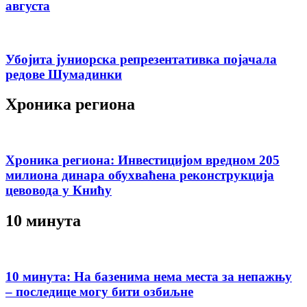
августа
Убојита јуниорска репрезентативка појачала
редове Шумадинки
Хроника региона
Хроника региона: Инвестицијом вредном 205
милиона динара обухваћена реконструкција
цевовода у Книћу
10 минута
10 минута: На базенима нема места за непажњу
– последице могу бити озбиљне