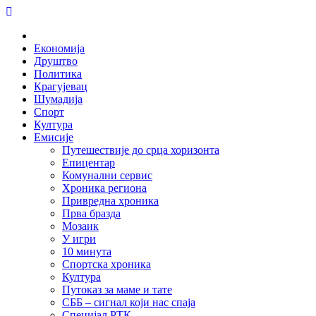
Skip
to
Home
content
Економија
Друштво
Политика
Крагујевац
Шумадија
Спорт
Култура
Емисије
Путешествије до срца хоризонта
Епицентар
Комунални сервис
Хроника региона
Привредна хроника
Прва бразда
Мозаик
У игри
10 минута
Спортска хроника
Култура
Путоказ за маме и тате
СББ – сигнал који нас спаја
Специјал РТК