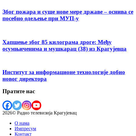
Због пожара и суше нове мере државе – оснива се
посебно одељење при МУП-у
Хапшење због 85 килограма дроге: Међу
осумњиченима и мушкарац (38) из Крагујевца
Институт за информационе технологије добио
новог директора
Пратите нас
2026© Радио телевизија Крагујевац
О нама
Импресум
Контакт