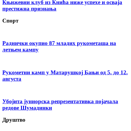
Књижевни клуб из Кнића ниже успехе и осваја
престижна признања
Спорт
Раднички окупио 87 младих рукометаша на
летњем кампу
Рукометни камп у Матарушкој Бањи од 5. до 12.
августа
Убојита јуниорска репрезентативка појачала
редове Шумадинки
Друштво