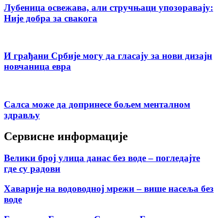
Лубеница освежава, али стручњаци упозоравају:
Није добра за свакога
И грађани Србије могу да гласају за нови дизајн
новчаница евра
Салса може да допринесе бољем менталном
здрављу
Сервисне информације
Велики број улица данас без воде – погледајте
где су радови
Хаварије на водоводној мрежи – више насеља без
воде