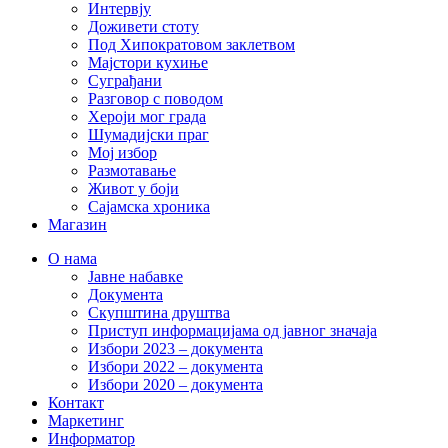
Интервју
Доживети стоту
Под Хипократовом заклетвом
Мајстори кухиње
Суграђани
Разговор с поводом
Хероји мог града
Шумадијски праг
Мој избор
Размотавање
Живот у боји
Сајамска хроника
Магазин
О нама
Јавне набавке
Документа
Скупштина друштва
Приступ информацијама од јавног значаја
Избори 2023 – документа
Избори 2022 – документа
Избори 2020 – документа
Контакт
Маркетинг
Информатор