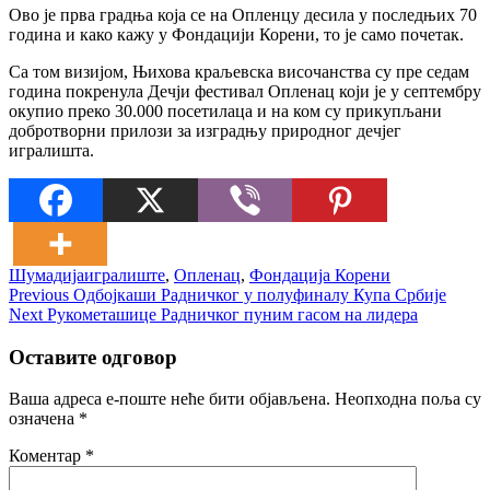
Ово је прва градња која се на Опленцу десила у последњих 70
година и како кажу у Фондацији Корени, то је само почетак.
Са том визијом, Њихова краљевска височанства су пре седам
година покренула Дечји фестивал Опленац који је у септембру
окупио преко 30.000 посетилаца и на ком су прикупљани
добротворни прилози за изградњу природног дечјег
игралишта.
Шумадија
игралиште
,
Опленац
,
Фондација Корени
Кретање
Previous
Previous
Одбојкаши Радничког у полуфиналу Купа Србије
Next
post:
Next
Рукометашице Радничког пуним гасом на лидера
чланка
post:
Оставите одговор
Ваша адреса е-поште неће бити објављена.
Неопходна поља су
означена
*
Коментар
*