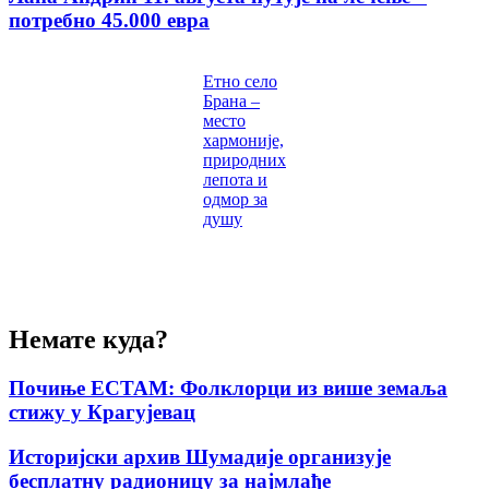
потребно 45.000 евра
Етно село
Брана –
место
хармоније,
природних
лепота и
одмор за
душу
Немате куда?
Почиње ЕСТАМ: Фолклорци из више земаља
стижу у Крагујевац
Историјски архив Шумадије организује
бесплатну радионицу за најмлађе