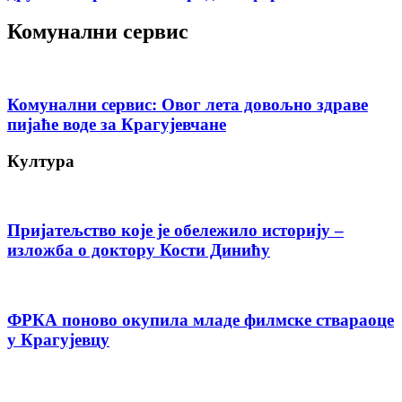
Комунални сервис
Комунални сервис: Овог лета довољно здраве
пијаће воде за Крагујевчане
Култура
Пријатељство које је обележило историју –
изложба о доктору Кости Динићу
ФРКА поново окупила младе филмске ствараоце
у Крагујевцу