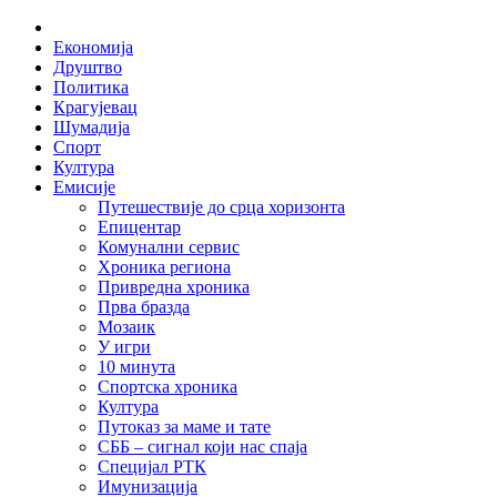
Skip
Home
to
Економија
content
Друштво
Политика
Крагујевац
Шумадија
Спорт
Култура
Емисије
Путешествије до срца хоризонта
Епицентар
Комунални сервис
Хроника региона
Привредна хроника
Прва бразда
Мозаик
У игри
10 минута
Спортска хроника
Култура
Путоказ за маме и тате
СББ – сигнал који нас спаја
Специјал РТК
Имунизација