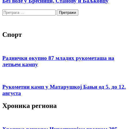
Без воде у Бресници, Станову и Баљковцу
Претрага
за:
Спорт
Раднички окупио 87 младих рукометаша на
летњем кампу
Рукометни камп у Матарушкој Бањи од 5. до 12.
августа
Хроника региона