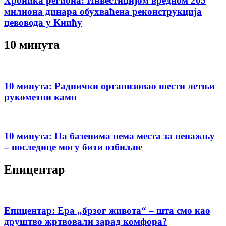
Хроника региона: Инвестицијом вредном 205
милиона динара обухваћена реконструкција
цевовода у Книћу
10 минута
10 минута: Раднички организовао шести летњи
рукометни камп
10 минута: На базенима нема места за непажњу
– последице могу бити озбиљне
Епицентар
Епицентар: Ера „брзог живота“ – шта смо као
друштво жртвовали зарад комфора?