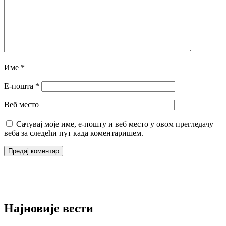
Име
*
Е-пошта
*
Веб место
Сачувај моје име, е-пошту и веб место у овом прегледачу
веба за следећи пут када коментаришем.
Најновије вести