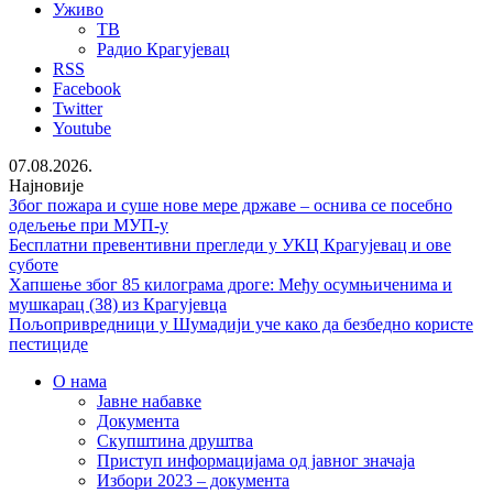
Уживо
ТВ
Радио Крагујевац
RSS
Facebook
Twitter
Youtube
07.08.2026.
Најновије
Због пожара и суше нове мере државе – оснива се посебно
одељење при МУП-у
Бесплатни превентивни прегледи у УКЦ Крагујевац и ове
суботе
Хапшење због 85 килограма дроге: Међу осумњиченима и
мушкарац (38) из Крагујевца
Пољопривредници у Шумадији уче како да безбедно користе
пестициде
О нама
Јавне набавке
Документа
Скупштина друштва
Приступ информацијама од јавног значаја
Избори 2023 – документа