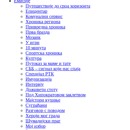
Емисије
Путешествије до срца хоризонта
Епицентар
Комунални сервис
Хроника региона
Привредна хроника
Прва бразда
Мозаик
У игри
10 минута
Спортска хроника
Култура
Путоказ за маме и тате
СББ – сигнал који нас спаја
Специјал РТК
Имунизација
Интервју
Доживети стоту
Под Хипократовом заклетвом
Мајстори кухиње
Суграђани
Разговор с поводом
Хероји мог града
Шумадијски праг
Мој избор