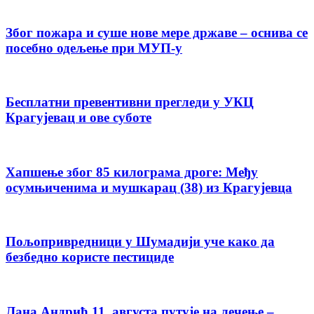
Због пожара и суше нове мере државе – оснива се
посебно одељење при МУП-у
Бесплатни превентивни прегледи у УКЦ
Крагујевац и ове суботе
Хапшење због 85 килограма дроге: Међу
осумњиченима и мушкарац (38) из Крагујевца
Пољопривредници у Шумадији уче како да
безбедно користе пестициде
Лана Андрић 11. августа путује на лечење –