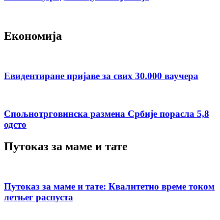
Економија
Евидентиране пријаве за свих 30.000 ваучера
Спољнотрговинска размена Србије порасла 5,8
одсто
Путоказ за маме и тате
Путоказ за маме и тате: Квалитетно време током
летњег распуста