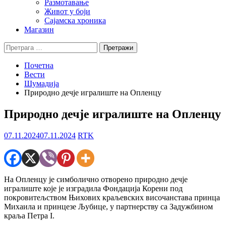
Размотавање
Живот у боји
Сајамска хроника
Магазин
Претрага
за:
Почетна
Вести
Шумадија
Природно дечје игралиште на Опленцу
Природно дечје игралиште на Опленцу
07.11.2024
07.11.2024
RTK
На Опленцу је симболично отворено природно дечје
игралиште које је изградила Фондација Корени под
покровитељством Њихових краљевских височанстава принца
Михаила и принцезе Љубице, у партнерству са Задужбином
краља Петра I.