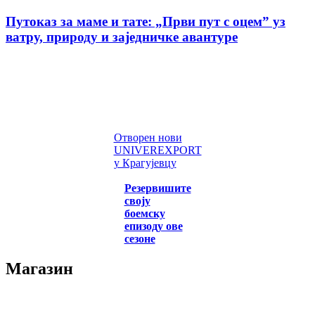
Путоказ за маме и тате: „Први пут с оцемˮ уз
ватру, природу и заједничке авантуре
Отворен нови
UNIVEREXPORT
у Крагујевцу
Резервишите
своју
боемску
епизоду ове
сезоне
Магазин