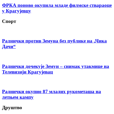
ФРКА поново окупила младе филмске ствараоце
у Крагујевцу
Спорт
Раднички против Земуна без публике на „Чика
Дачи“
Раднички дочекује Земун – снимак утакмице на
Телевизији Крагујевац
Раднички окупио 87 младих рукометаша на
летњем кампу
Друштво