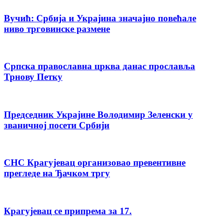
Вучић: Србија и Украјина значајно повећале
ниво трговинске размене
Српска православна црква данас прославља
Трнову Петку
Председник Украјине Володимир Зеленски у
званичној посети Србији
СНС Крагујевац организовао превентивне
прегледе на Ђачком тргу
Крагујевац се припрема за 17.