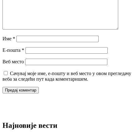
Име
*
Е-пошта
*
Веб место
Сачувај моје име, е-пошту и веб место у овом прегледачу
веба за следећи пут када коментаришем.
Најновије вести