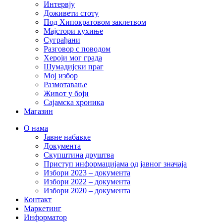
Интервју
Доживети стоту
Под Хипократовом заклетвом
Мајстори кухиње
Суграђани
Разговор с поводом
Хероји мог града
Шумадијски праг
Мој избор
Размотавање
Живот у боји
Сајамска хроника
Магазин
О нама
Јавне набавке
Документа
Скупштина друштва
Приступ информацијама од јавног значаја
Избори 2023 – документа
Избори 2022 – документа
Избори 2020 – документа
Контакт
Маркетинг
Информатор