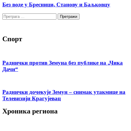
Без воде у Бресници, Станову и Баљковцу
Претрага
за:
Спорт
Раднички против Земуна без публике на „Чика
Дачи“
Раднички дочекује Земун – снимак утакмице на
Телевизији Крагујевац
Хроника региона