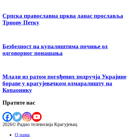
Српска православна црква данас прославља
Трнову Петку
Безбедност на купалиштима почиње од
одговорног понашања
Млади из ратом погођених подручја Украјине
бораве у крагујевачком одмаралишту на
Копаонику
Пратите нас
2026© Радио телевизија Крагујевац
О нама