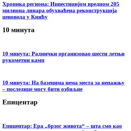
Хроника региона: Инвестицијом вредном 205
милиона динара обухваћена реконструкција
цевовода у Книћу
10 минута
10 минута: Раднички организовао шести летњи
рукометни камп
10 минута: На базенима нема места за непажњу
– последице могу бити озбиљне
Епицентар
Епицентар: Ера „брзог живота“ – шта смо као