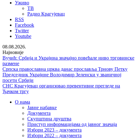
Уживо
ТВ
Радио Крагујевац
RSS
Facebook
Twitter
Youtube
08.08.2026.
Најновије
Вучић: Србија и Украјина значајно повећале ниво трговинске
размене
Српска православна црква данас прославља Трнову Петку
Председник Украјине Володимир Зеленски у званичној
посети Србији
СНС Крагујевац организовао превентивне прегледе на
Ђачком тргу
О нама
Јавне набавке
Документа
Скупштина друштва
Приступ информацијама од јавног значаја
Избори 2023 – документа
Избори 2022 – документа