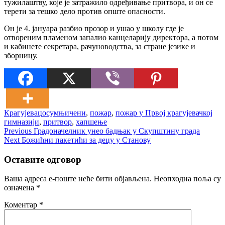
тужилаштву, које је затражило одређивање притвора, и он се
терети за тешко дело против опште опасности.
Он је 4. јануара разбио прозор и ушао у школу где је
отвореним пламеном запалио канцеларију директора, а потом
и кабинете секретара, рачуноводства, за стране језике и
зборницу.
Крагујевац
осумњичени
,
пожар
,
пожар у Првој крагујевачкој
гимназији
,
притвор
,
хапшење
Кретање
Previous
Previous
Градоначелник унео бадњак у Скупштину града
Next
post:
Next
Божићни пакетићи за децу у Станову
чланка
post:
Оставите одговор
Ваша адреса е-поште неће бити објављена.
Неопходна поља су
означена
*
Коментар
*