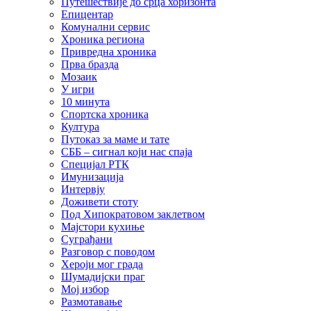
Путешествије до срца хоризонта
Епицентар
Комунални сервис
Хроника региона
Привредна хроника
Прва бразда
Мозаик
У игри
10 минута
Спортска хроника
Култура
Путоказ за маме и тате
СББ – сигнал који нас спаја
Специјал РТК
Имунизација
Интервју
Доживети стоту
Под Хипократовом заклетвом
Мајстори кухиње
Суграђани
Разговор с поводом
Хероји мог града
Шумадијски праг
Мој избор
Размотавање