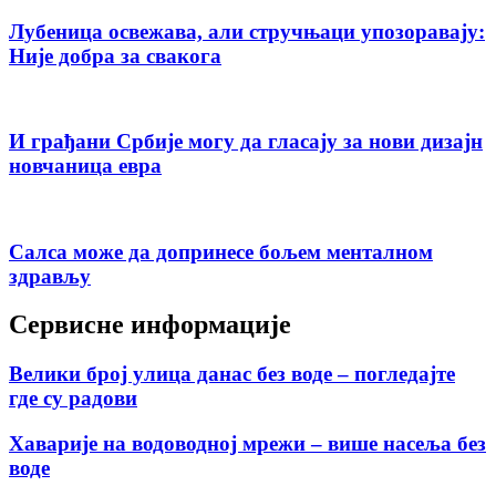
Лубеница освежава, али стручњаци упозоравају:
Није добра за свакога
И грађани Србије могу да гласају за нови дизајн
новчаница евра
Салса може да допринесе бољем менталном
здрављу
Сервисне информације
Велики број улица данас без воде – погледајте
где су радови
Хаварије на водоводној мрежи – више насеља без
воде