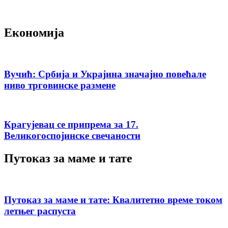
Економија
Вучић: Србија и Украјина значајно повећале
ниво трговинске размене
Крагујевац се припрема за 17.
Великогоспојинске свечаности
Путоказ за маме и тате
Путоказ за маме и тате: Квалитетно време током
летњег распуста