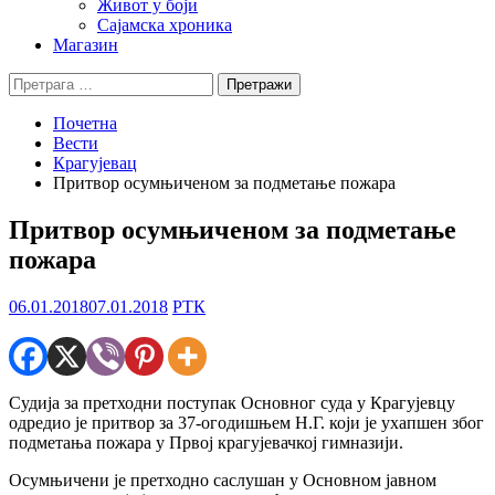
Живот у боји
Сајамска хроника
Магазин
Претрага
за:
Почетна
Вести
Крагујевац
Притвор осумњиченом за подметање пожара
Притвор осумњиченом за подметање
пожара
06.01.2018
07.01.2018
РТК
Судија за претходни поступак Основног суда у Крагујевцу
одредио је притвор за 37-огодишњем Н.Г. који је ухапшен због
подметања пожара у Првој крагујевачкој гимназији.
Осумњичени је претходно саслушан у Основном јавном