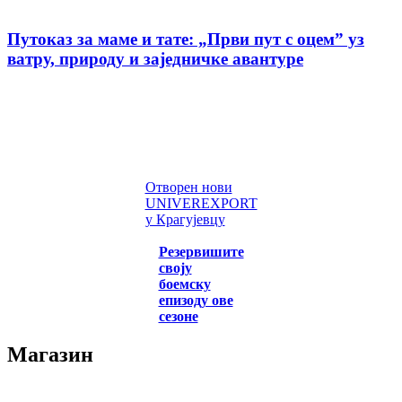
Путоказ за маме и тате: „Први пут с оцемˮ уз
ватру, природу и заједничке авантуре
Отворен нови
UNIVEREXPORT
у Крагујевцу
Резервишите
своју
боемску
епизоду ове
сезоне
Магазин