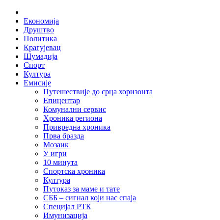
Skip
Home
to
Економија
content
Друштво
Политика
Крагујевац
Шумадија
Спорт
Култура
Емисије
Путешествије до срца хоризонта
Епицентар
Комунални сервис
Хроника региона
Привредна хроника
Прва бразда
Мозаик
У игри
10 минута
Спортска хроника
Култура
Путоказ за маме и тате
СББ – сигнал који нас спаја
Специјал РТК
Имунизација