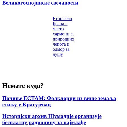
Великогоспојинске свечаности
Етно село
Брана –
место
хармоније,
природних
лепота и
одмор за
душу
Немате куда?
Почиње ЕСТАМ: Фолклорци из више земаља
стижу у Крагујевац
Историјски архив Шумадије организује
бесплатну радионицу за најмлађе