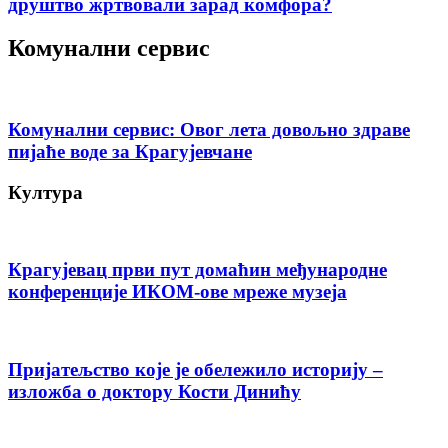
друштво жртвовали зарад комфора?
Комунални сервис
Комунални сервис: Овог лета довољно здраве
пијаће воде за Крагујевчане
Култура
Крагујевац први пут домаћин међународне
конференције ИКОМ-ове мреже музеја
Пријатељство које је обележило историју –
изложба о доктору Кости Динићу