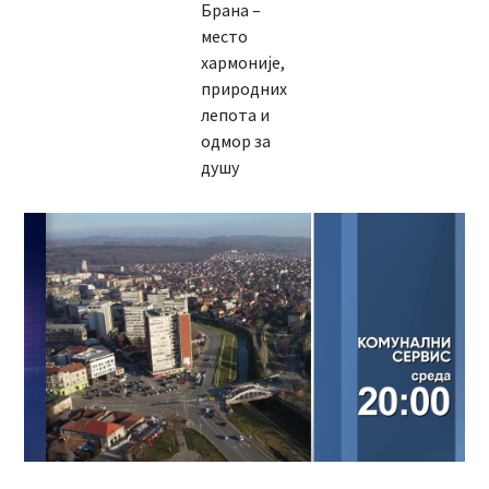
Брана –
место
хармоније,
природних
лепота и
одмор за
душу