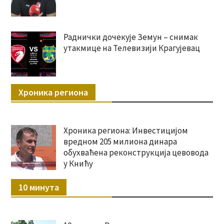
Раднички дочекује Земун – снимак
утакмице на Телевизији Крагујевац
Хроника региона
Хроника региона: Инвестицијом
вредном 205 милиона динара
обухваћена реконструкција цевовода
у Книћу
10 минута