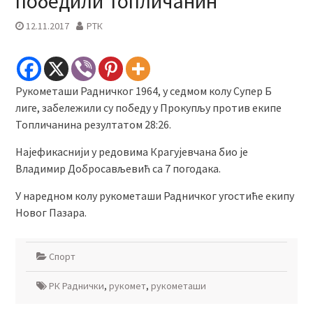
победили Топличанин
12.11.2017
РТК
Рукометаши Радничког 1964, у седмом колу Супер Б
лиге, забележили су победу у Прокупљу против екипе
Топличанина резултатом 28:26.
Најефикаснији у редовима Крагујевчана био је
Владимир Добросављевић са 7 погодака.
У наредном колу рукометаши Радничког угостиће екипу
Новог Пазара.
Спорт
РК Раднички
,
рукомет
,
рукометаши