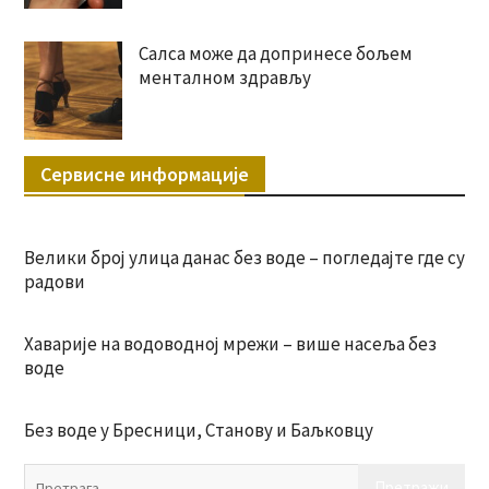
Салса може да допринесе бољем
менталном здрављу
Сервисне информације
Велики број улица данас без воде – погледајте где су
радови
Хаварије на водоводној мрежи – више насеља без
воде
Без воде у Бресници, Станову и Баљковцу
Пр