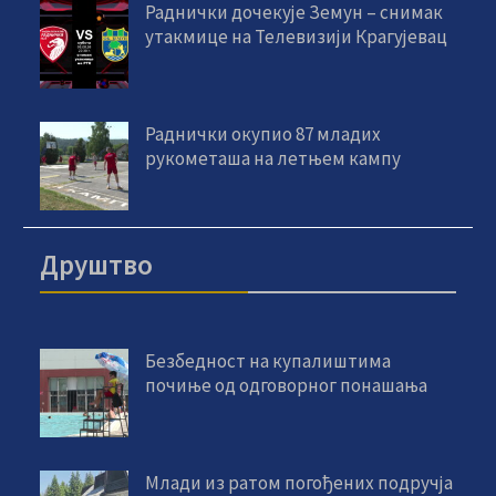
Раднички дочекује Земун – снимак
утакмице на Телевизији Крагујевац
Раднички окупио 87 младих
рукометаша на летњем кампу
Друштво
Безбедност на купалиштима
почиње од одговорног понашања
Млади из ратом погођених подручја