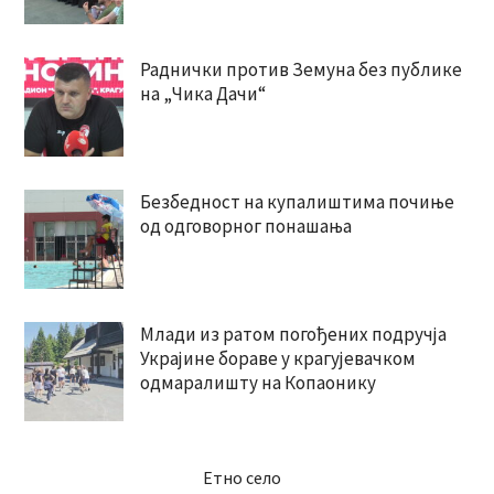
Раднички против Земуна без публике
на „Чика Дачи“
Безбедност на купалиштима почиње
од одговорног понашања
Млади из ратом погођених подручја
Украјине бораве у крагујевачком
одмаралишту на Копаонику
Етно село