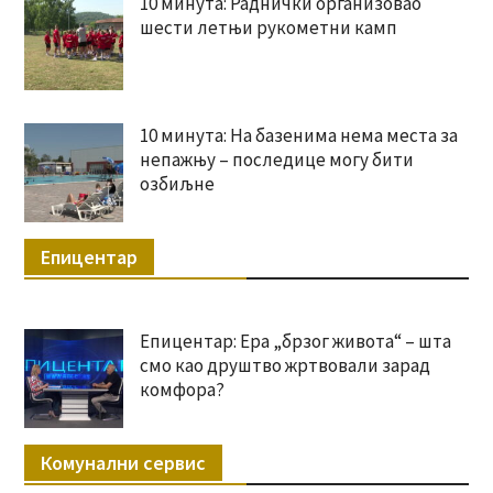
10 минута: Раднички организовао
шести летњи рукометни камп
10 минута: На базенима нема места за
непажњу – последице могу бити
озбиљне
Епицентар
Епицентар: Ера „брзог живота“ – шта
смо као друштво жртвовали зарад
комфора?
Комунални сервис