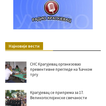
Најновије вести
СНС Крагујевац организовао
превентивне прегледе на Ђачком
тргу
Крагујевац се припрема за 17.
Великогоспојинске свечаности