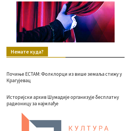
Немате куда?
Почиње ЕСТАМ: Фолклорци из више земаља стижу у
Крагујевац
Историјски архив Шумадије организује бесплатну
радионицу за најмлађе