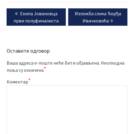
Кретање
Previous
Next
Екипа Јовановца
Изложба слика Ђорђа
чланка
post:
post:
први полуфиналиста
Ивачковића
Оставите одговор
Ваша адреса е-поште неће бити објављена.
Неопходна
*
поља су означена
*
Коментар