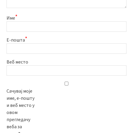
*
Име
*
Е-пошта
Веб место
Сачувај моје
име, е-пошту
и веб место у
овом
прегледачу
веба за