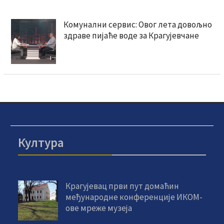
Комунални сервис: Овог лета довољно
здраве пијаће воде за Крагујевчане
Култура
Крагујевац први пут домаћин
међународне конференције ИКОМ-
ове мреже музеја