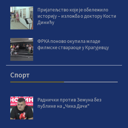
Пријатељство које је обележило
историју – изложба о доктору Кости
Динићу
ФРКА поново окупила младе
филмске ствараоце у Крагујевцу
Спорт
Раднички против Земуна без
публике на „Чика Дачи“