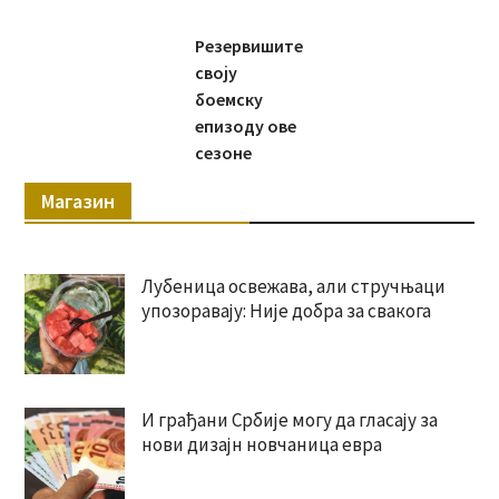
Резервишите
своју
боемску
епизоду ове
сезоне
Магазин
Лубеница освежава, али стручњаци
упозоравају: Није добра за свакога
И грађани Србије могу да гласају за
нови дизајн новчаница евра