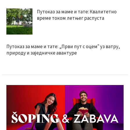
Путоказ за маме и тате: Квалитетно
време током летњег распуста
Путоказ за маме и тате: „Први пут с оцемˮ уз ватру,
природу и заједничке авантуре