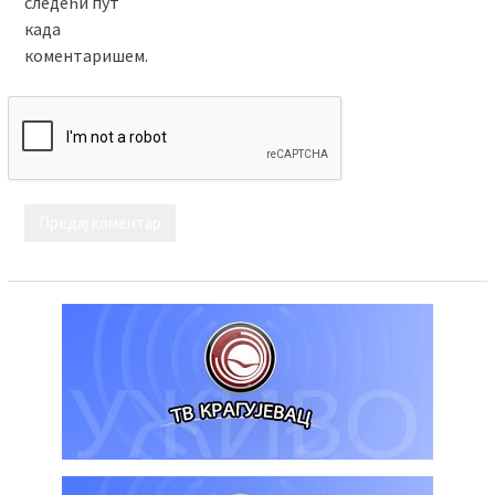
следећи пут
када
коментаришем.