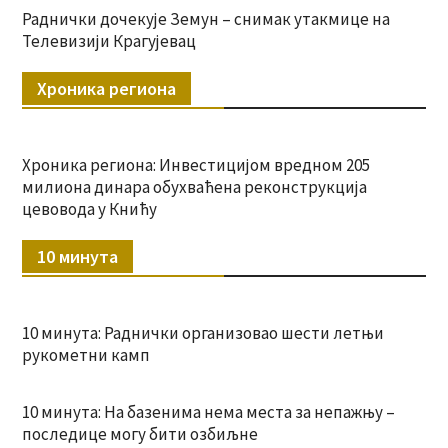
Раднички дочекује Земун – снимак утакмице на
Телевизији Крагујевац
Хроника региона
Хроника региона: Инвестицијом вредном 205
милиона динара обухваћена реконструкција
цевовода у Книћу
10 минута
10 минута: Раднички организовао шести летњи
рукометни камп
10 минута: На базенима нема места за непажњу –
последице могу бити озбиљне