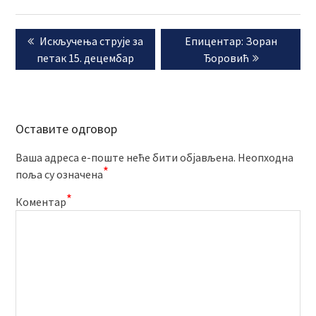
Кретање
Previous
Next
Искључења струје за
Епицентар: Зоран
чланка
post:
post:
петак 15. децембар
Ђоровић
Оставите одговор
Ваша адреса е-поште неће бити објављена.
Неопходна
*
поља су означена
*
Коментар