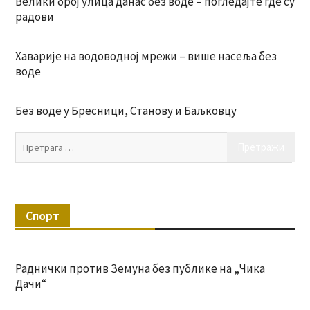
Велики број улица данас без воде – погледајте где су
радови
Хаварије на водоводној мрежи – више насеља без
воде
Без воде у Бресници, Станову и Баљковцу
Пр
за:
Спорт
Раднички против Земуна без публике на „Чика
Дачи“