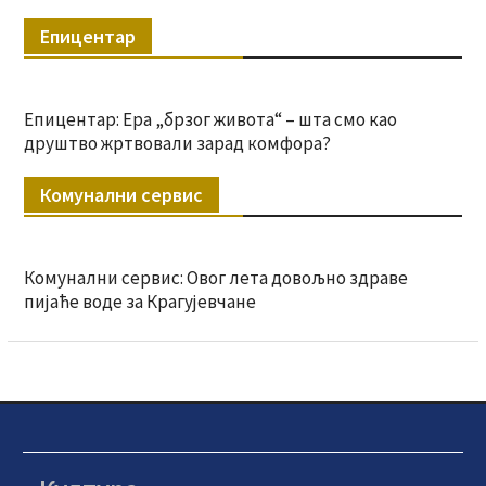
Епицентар
Епицентар: Ера „брзог живота“ – шта смо као
друштво жртвовали зарад комфора?
Комунални сервис
Комунални сервис: Овог лета довољно здраве
пијаће воде за Крагујевчане