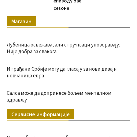
епизоду ове
сезоне
Магазин
Лубеница освежава, али стручњаци упозоравају:
Није добра за свакога
И грађани Србије могу да гласају за нови дизајн
новчаница евра
Салса може да допринесе бољем менталном
здрављу
Сервисне информације