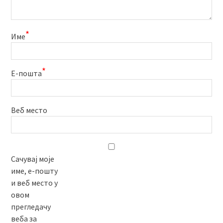
*
Име
*
Е-пошта
Веб место
Сачувај моје
име, е-пошту
и веб место у
овом
прегледачу
веба за