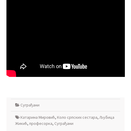
Суграђани
Катарина Мировић
,
Коло српских сестара
,
Љубица
Жикић
,
професорка
,
Суграђани