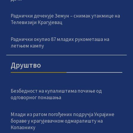
Раднички дочекује Земун – снимак утакмице на
Телевизији Крагујевац
Раднички окупио 87 младих рукометаша на
летњем кампу
Друштво
Безбедност на купалиштима почиње од
одговорног понашања
Млади из ратом погођених подручја Украјине
бораве у крагујевачком одмаралишту на
Копаонику