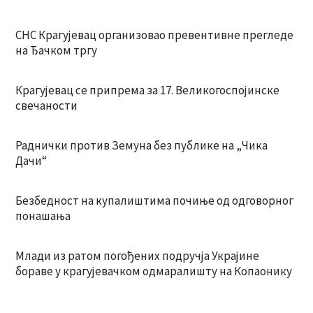
СНС Крагујевац организовао превентивне прегледе
на Ђачком тргу
Крагујевац се припрема за 17. Великогоспојинске
свечаности
Раднички против Земуна без публике на „Чика
Дачи“
Безбедност на купалиштима почиње од одговорног
понашања
Млади из ратом погођених подручја Украјине
бораве у крагујевачком одмаралишту на Копаонику