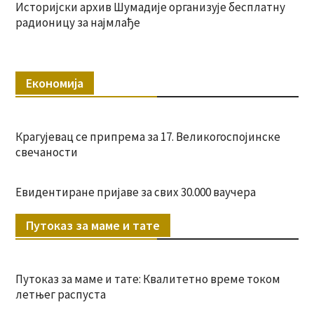
Историјски архив Шумадије организује бесплатну
радионицу за најмлађе
Економија
Крагујевац се припрема за 17. Великогоспојинске
свечаности
Евидентиране пријаве за свих 30.000 ваучера
Путоказ за маме и тате
Путоказ за маме и тате: Квалитетно време током
летњег распуста