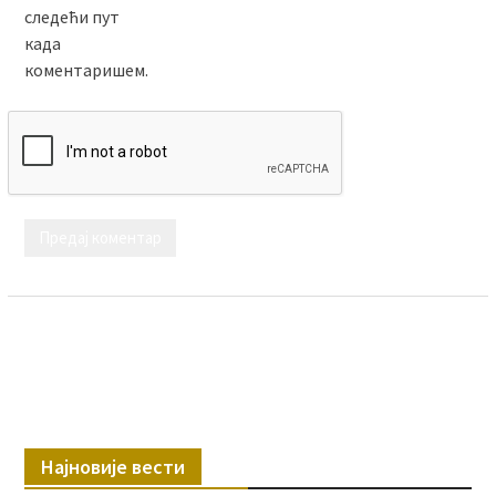
следећи пут
када
коментаришем.
Најновије вести