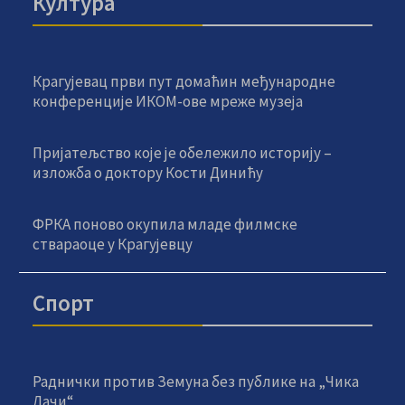
Култура
Крагујевац први пут домаћин међународне
конференције ИКОМ-ове мреже музеја
Пријатељство које је обележило историју –
изложба о доктору Кости Динићу
ФРКА поново окупила младе филмске
ствараоце у Крагујевцу
Спорт
Раднички против Земуна без публике на „Чика
Дачи“