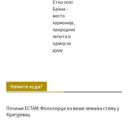
Етно село
Брана –
место
хармоније,
природних
лепота и
одмор за
душу
Немате куда?
Почиње ЕСТАМ: Фолклорци из више земаља стижу у
Крагујевац