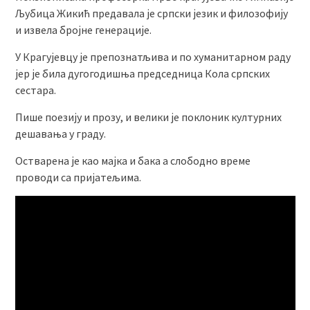
Љубица Жикић предавала је српски језик и филозофију
и извела бројне генерације.
У Крагујевцу је препознатљива и по хуманитарном раду
јер је била дугогодишња председница Кола српских
сестара.
Пише поезију и прозу, и велики је поклоник културних
дешавања у граду.
Остварена је као мајка и бака а слободно време
проводи са пријатељима.