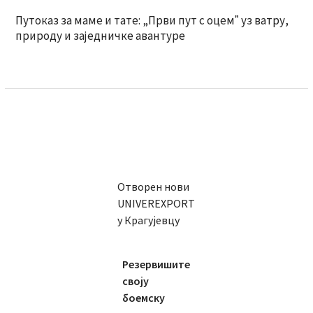
Путоказ за маме и тате: „Први пут с оцемˮ уз ватру,
природу и заједничке авантуре
Отворен нови
UNIVEREXPORT
у Крагујевцу
Резервишите
своју
боемску