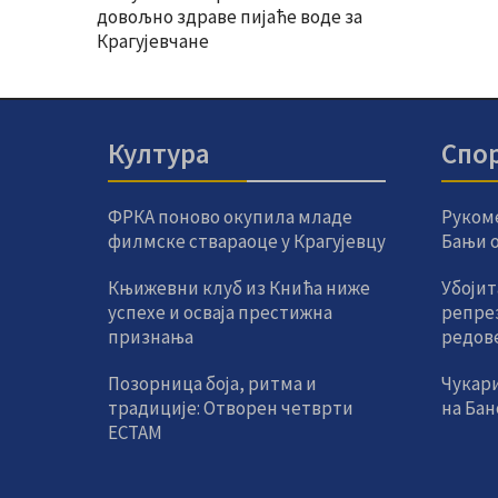
довољно здраве пијаће воде за
Крагујевчане
Култура
Спо
ФРКА поново окупила младе
Руком
филмске ствараоце у Крагујевцу
Бањи од
Књижевни клуб из Кнића ниже
Убојит
успехе и осваја престижна
репре
признања
редов
Позорница боја, ритма и
Чукар
традиције: Отворен четврти
на Ба
ЕСТАМ