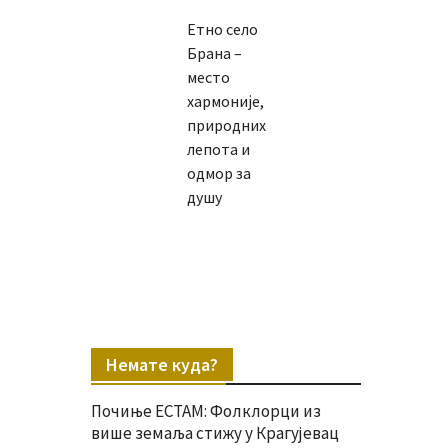
Етно село
Брана –
место
хармоније,
природних
лепота и
одмор за
душу
Немате куда?
Почиње ЕСТАМ: Фолклорци из
више земаља стижу у Крагујевац