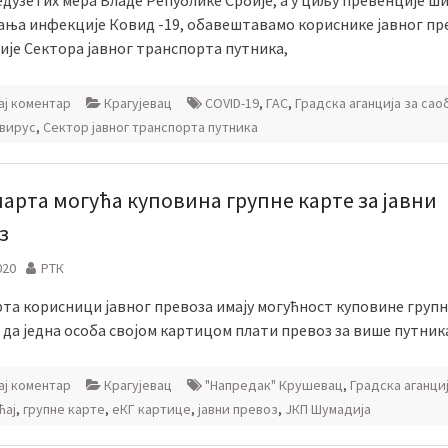
едузетих мера Владе Републике Србије, а у циљу превенције ш
ања инфекције Ковид -19, обавештавамо кориснике јавног пр
ије Сектора јавног транспорта путника,
ј коментар
Крагујевац
COVID-19
,
ГАС
,
Градска аганција за сао
вирус
,
Сектoр јавног транспорта путника
марта могућа куповина групне карте за јавни
з
020
РТК
рта корисници јавног превоза имају могућност куповине групн
да једна особа својом картицом плати превоз за више путник
ј коментар
Крагујевац
"Напредак" Крушевац
,
Градска аганциј
ћај
,
групне карте
,
еКГ картице
,
јавни превоз
,
ЈКП Шумадија