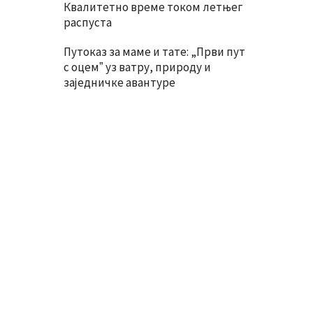
Квалитетно време током летњег
распуста
Путоказ за маме и тате: „Први пут
с оцемˮ уз ватру, природу и
заједничке авантуре