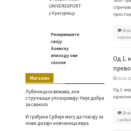
Због пр
UNIVEREXPORT
спречав
у Крагујевцу
простор
Дода
Резервишите
корона
своју
боемску
епизоду ове
Од 1. 
сезоне
прево
Магазин
02.03.2
Од 1. ма
Лубеница освежава, али
односно 
стручњаци упозоравају: Није добра
за свакога
Дода
И грађани Србије могу да гласају за
саобра
нови дизајн новчаница евра