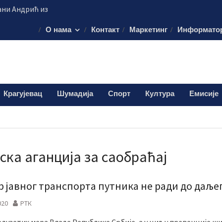
ни Андрић из
а помоћ за
О нама
Контакт
Маркетинг
Информато
гасци помажу у
стоку Србије
ти саобраћаја“
 за возаче
ију у Крагујевцу
Крагујевац
Шумадија
Спорт
Култура
Емисије
остичке апарате
ска аганција за саобраћај
р јавног транспорта путника не ради до даље
020
РТК