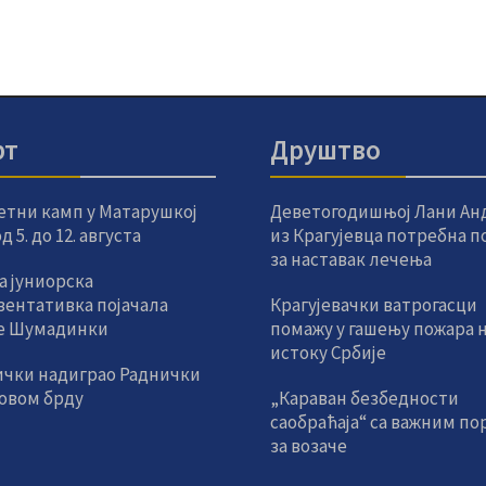
рт
Друштво
етни камп у Матарушкој
Деветогодишњој Лани Ан
 5. до 12. августа
из Крагујевца потребна 
за наставак лечења
а јуниорска
зентативка појачала
Крагујевачки ватрогасци
е Шумадинки
помажу у гашењу пожара 
истоку Србије
ички надиграо Раднички
новом брду
„Караван безбедности
саобраћаја“ са важним по
за возаче