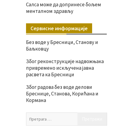
Салса може да допринесе бољем
менталном здрављу
Сервисне информације
Без воде у Бресници, Станову и
Баљковцу
Због реконструкције надвожњака
привремено искључена јавна
расвета ка Бресници
Због радова без воде делови
Бреснице, Станова, Корићана и
Кормана
Претрага
за: