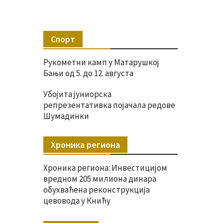
Спорт
Рукометни камп у Матарушкој
Бањи од 5. до 12. августа
Убојита јуниорска
репрезентативка појачала редове
Шумадинки
Хроника региона
Хроника региона: Инвестицијом
вредном 205 милиона динара
обухваћена реконструкција
цевовода у Книћу