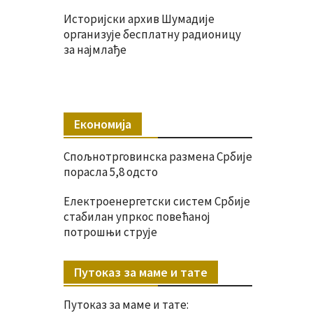
Историјски архив Шумадије
организује бесплатну радионицу
за најмлађе
Економија
Спољнотрговинска размена Србије
порасла 5,8 одсто
Електроенергетски систем Србије
стабилан упркос повећаној
потрошњи струје
Путоказ за маме и тате
Путоказ за маме и тате: