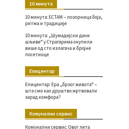
10 минута
10 минута: ЕСТАМ – позорница боја,
ритма и традиције
10 минута: „Шумадијски дани
шљиве“ у Страгарима окупили
више од сто излагача и бројне
посетиоце
Епицентар
Епицентар: Ера „брзог живота“ –
шта смо као друштво жртвовали
зарад комфора?
Комунални сервис
Комунални сервис: Овог лета