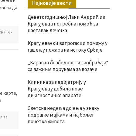
ирења и
Најновије вести
евоза да
Деветогодишњој Лани Андрић из
Крагујевца потребна помоћ за
наставак лечења
браћај
,
Крагујевачки ватрогасци помажу у
гашењу пожара на истоку Србије
„Караван безбедности саобраћаја“
са важним порукама за возаче
Клиника за педијатрију у
Крагујевцу добила нове
е карте,
дијагностичке апарате
а.
Светска недеља дојења у знаку
подршке мајкама и најбољег
а за
почетка живота