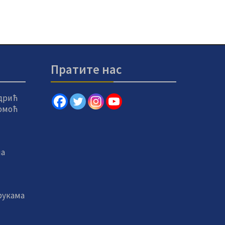
Пратите нас
дрић
помоћ
на
рукама