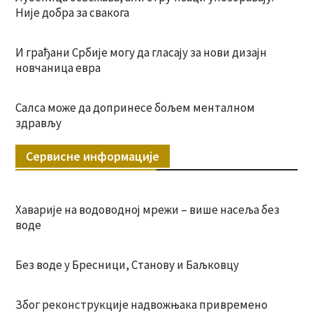
Није добра за свакога
И грађани Србије могу да гласају за нови дизајн
новчаница евра
Салса може да допринесе бољем менталном
здрављу
Сервисне информације
Хаварије на водоводној мрежи – више насеља без
воде
Без воде у Бресници, Станову и Баљковцу
Због реконструкције надвожњака привремено