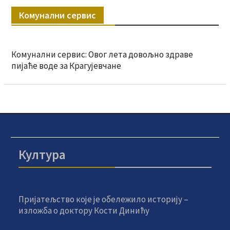
Комунални сервис
Комунални сервис: Овог лета довољно здраве
пијаће воде за Крагујевчане
Култура
Пријатељство које је обележило историју –
изложба о доктору Кости Динићу