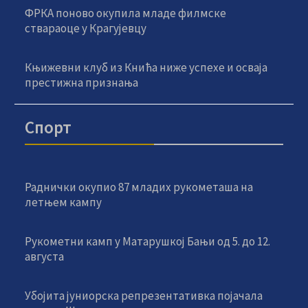
ФРКА поново окупила младе филмске
ствараоце у Крагујевцу
Књижевни клуб из Кнића ниже успехе и осваја
престижна признања
Спорт
Раднички окупио 87 младих рукометаша на
летњем кампу
Рукометни камп у Матарушкој Бањи од 5. до 12.
августа
Убојита јуниорска репрезентативка појачала