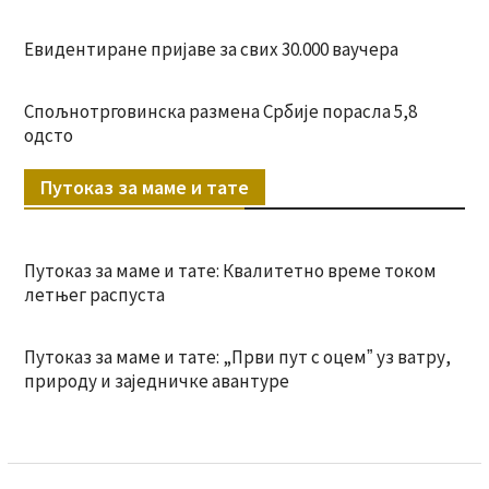
Евидентиране пријаве за свих 30.000 ваучера
Спољнотрговинска размена Србије порасла 5,8
одсто
Путоказ за маме и тате
Путоказ за маме и тате: Квалитетно време током
летњег распуста
Путоказ за маме и тате: „Први пут с оцемˮ уз ватру,
природу и заједничке авантуре