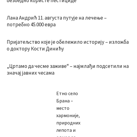
безбедно користе пестициде
Лана Андрић 11. августа путује на лечење –
потребно 45.000 евра
Пријатељство које је обележило историју – изложба
о доктору Кости Динићу
„Цртамо да чесме заживе“ – најмлађи подсетили на
значај јавних чесама
Етно село
Брана –
место
хармоније,
природних
лепота и