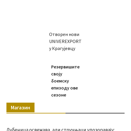
Отворен нови
UNIVEREXPORT
у Крагујевцу
Резервишите
своју
боемску
епизоду ове
сезоне
Магазин
Лубеница освежава, али стручњаци упозоравају: