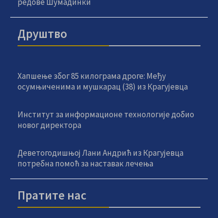
редове Шумадинки
Друштво
Хапшење због 85 килограма дроге: Међу
осумњиченима и мушкарац (38) из Крагујевца
Институт за информационе технологије добио
новог директора
Деветогодишњој Лани Андрић из Крагујевца
потребна помоћ за наставак лечења
Пратите нас