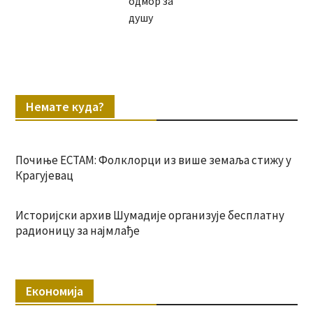
одмор за
душу
Немате куда?
Почиње ЕСТАМ: Фолклорци из више земаља стижу у
Крагујевац
Историјски архив Шумадије организује бесплатну
радионицу за најмлађе
Економија