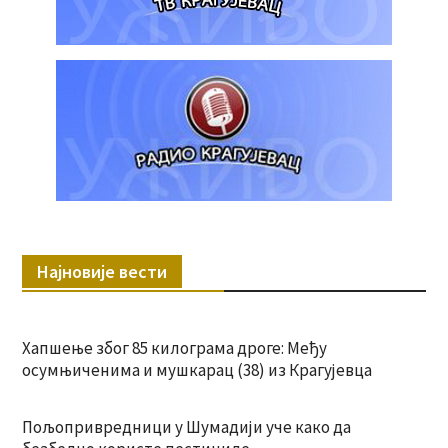
Најновије вести
Хапшење због 85 килограма дроге: Међу
осумњиченима и мушкарац (38) из Крагујевца
Пољопривредници у Шумадији уче како да