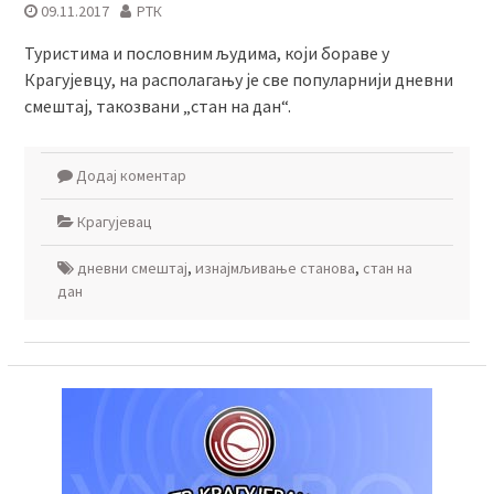
09.11.2017
РТК
Туристима и пословним људима, који бораве у
Крагујевцу, на располагању је све популарнији дневни
смештај, такозвани „стан на дан“.
Додај коментар
Крагујевац
дневни смештај
,
изнајмљивање станова
,
стан на
дан