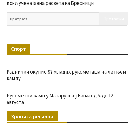
искључена јавна расвета ка Бресници
Пр
за:
Спорт
Раднички окупио 87 младих рукометаша на летњем
кампу
Рукометни камп у Матарушкој Бањи од 5. до 12.
августа
Хроника региона