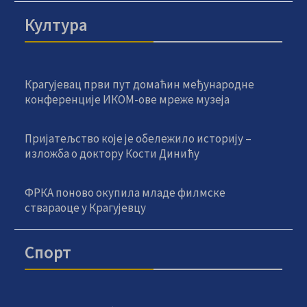
Култура
Крагујевац први пут домаћин међународне
конференције ИКОМ-ове мреже музеја
Пријатељство које је обележило историју –
изложба о доктору Кости Динићу
ФРКА поново окупила младе филмске
ствараоце у Крагујевцу
Спорт