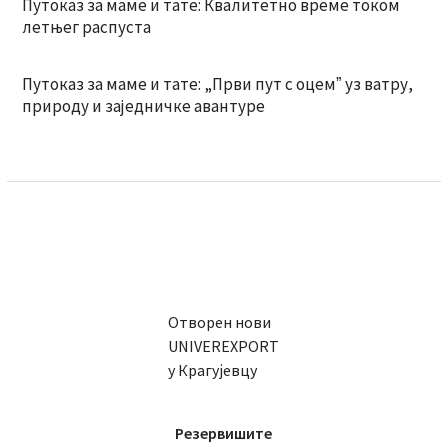
Путоказ за маме и тате: Квалитетно време током
летњег распуста
Путоказ за маме и тате: „Први пут с оцемˮ уз ватру,
природу и заједничке авантуре
Отворен нови
UNIVEREXPORT
у Крагујевцу
Резервишите