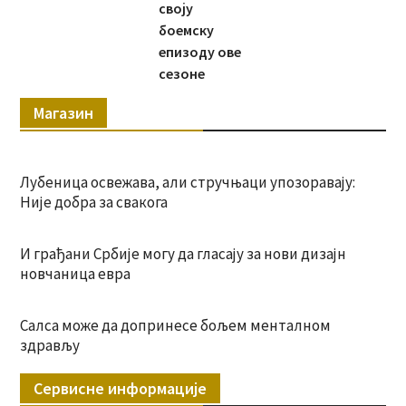
своју
боемску
епизоду ове
сезоне
Магазин
Лубеница освежава, али стручњаци упозоравају:
Није добра за свакога
И грађани Србије могу да гласају за нови дизајн
новчаница евра
Салса може да допринесе бољем менталном
здрављу
Сервисне информације