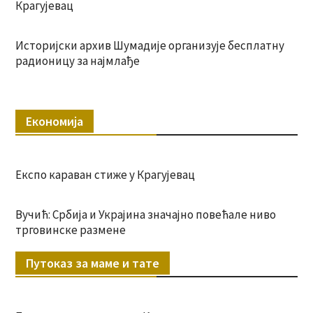
Крагујевац
Историјски архив Шумадије организује бесплатну
радионицу за најмлађе
Економија
Експо караван стиже у Крагујевац
Вучић: Србија и Украјина значајно повећале ниво
трговинске размене
Путоказ за маме и тате