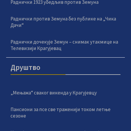
Раднички 1923 убедљив против Земуна
Раднички против Земуна без публике на „Чика
Дачи“
Раднички дочекује Земун – снимак утакмице на
Телевизији Крагујевац
Друштво
„Мењажа“ сваког викенда у Крагујевцу
Пансиони за псе све траженији током летње
сезоне