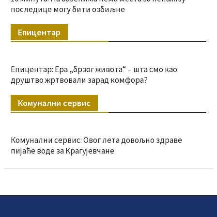
последице могу бити озбиљне
Епицентар
Епицентар: Ера „брзог живота“ – шта смо као
друштво жртвовали зарад комфора?
Комунални сервис
Комунални сервис: Овог лета довољно здраве
пијаће воде за Крагујевчане