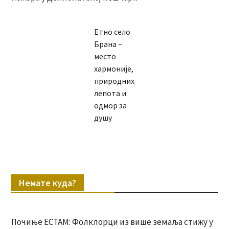
Етно село
Брана –
место
хармоније,
природних
лепота и
одмор за
душу
Немате куда?
Почиње ЕСТАМ: Фолклорци из више земаља стижу у