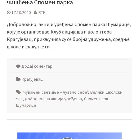
чишћења Спомен парка
17.10.2020
RTK
Добровољној акцији уређења Спомен парка Шумарице,
коју је организовао Клуб акцијаша и волонтера
Крагујевац, прикључила су се бројна удружења, средње
школе и факултети.
Додај коментар
Крагујевац
"Чувањем светиње – чувамо себе"
,
Велики школски
час
,
добровољнa акцијa уређења
,
Спомен парк
Шумарице