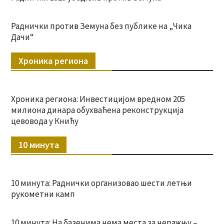
Раднички против Земуна без публике на „Чика
Дачи“
Хроника региона
Хроника региона: Инвестицијом вредном 205
милиона динара обухваћена реконструкција
цевовода у Книћу
10 минута
10 минута: Раднички организовао шести летњи
рукометни камп
10 минута: На базенима нема места за непажњу –