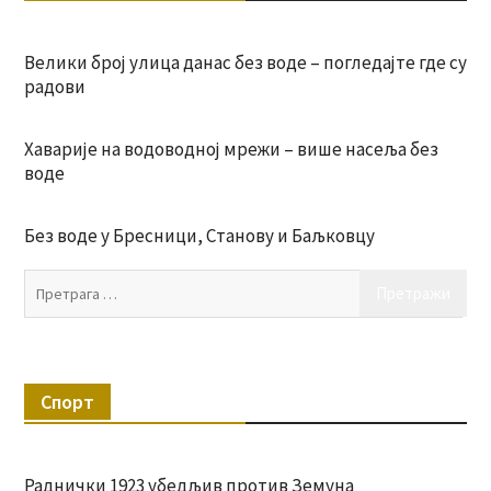
Велики број улица данас без воде – погледајте где су
радови
Хаварије на водоводној мрежи – више насеља без
воде
Без воде у Бресници, Станову и Баљковцу
Пр
за:
Спорт
Раднички 1923 убедљив против Земуна