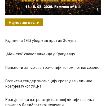
Најновије вести
Раднички 1923 убедљив против Земуна
„Мењажа“ сваког викенда у Крагујевцу
Пансиони за псе све траженији током летње сезоне
Расписан тендер за санацију крова две клинике
крагујевачког УКЦ-а
Крагујевачки ватрогасци на првој линији гашења
пожара у Делиблатској пешчари