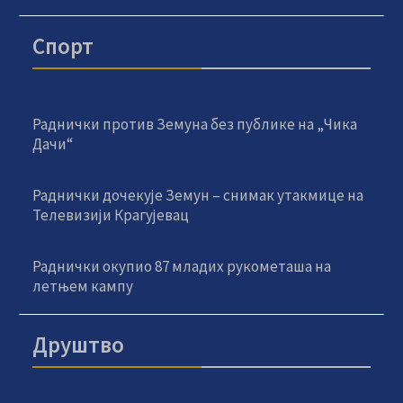
Спорт
Раднички против Земуна без публике на „Чика
Дачи“
Раднички дочекује Земун – снимак утакмице на
Телевизији Крагујевац
Раднички окупио 87 младих рукометаша на
летњем кампу
Друштво