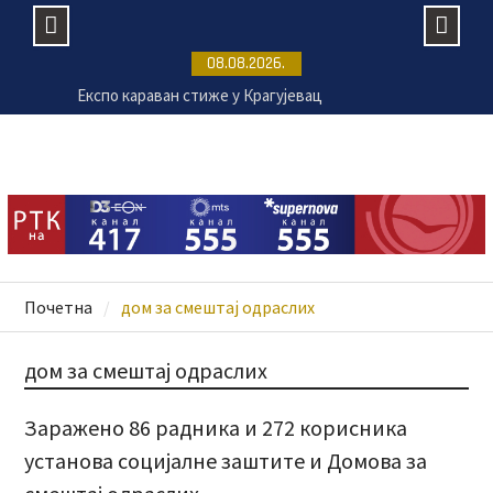
Skip
08.08.2026.
to
Експо караван стиже у Крагујевац
content
Вучић: Србија и Украјина значајно повећале ниво
трговинске размене
Српска православна црква данас прославља
Трнову Петку
Председник Украјине Володимир Зеленски у
званичној посети Србији
Почетна
дом за смештај одраслих
дом за смештај одраслих
Заражено 86 радника и 272 корисника
установа социјалне заштите и Домова за