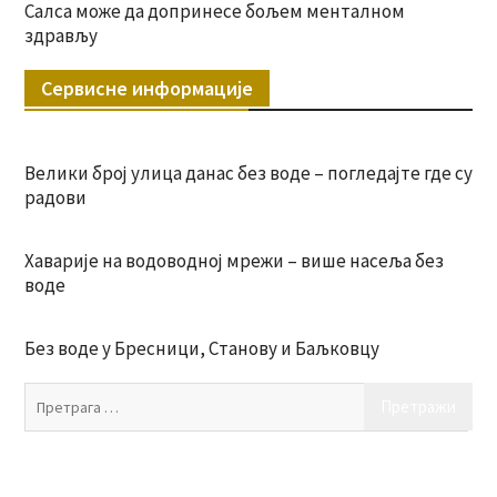
Салса може да допринесе бољем менталном
здрављу
Сервисне информације
Велики број улица данас без воде – погледајте где су
радови
Хаварије на водоводној мрежи – више насеља без
воде
Без воде у Бресници, Станову и Баљковцу
Пр
за: