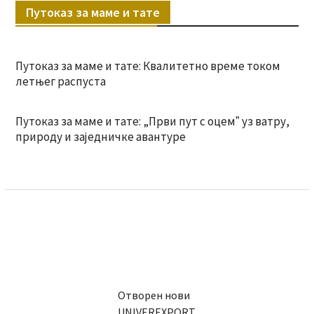
Путоказ за маме и тате
Путоказ за маме и тате: Квалитетно време током
летњег распуста
Путоказ за маме и тате: „Први пут с оцемˮ уз ватру,
природу и заједничке авантуре
Отворен нови
UNIVEREXPORT