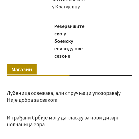
у Крагујевцу
Резервишите
своју
боемску
епизоду ове
сезоне
Магазин
Лубеница освежава, али стручњаци упозоравају:
Није добра за свакога
И грађани Србије могу да гласају за нови дизајн
новчаница евра