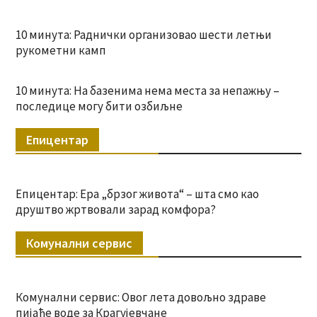
10 минута: Раднички организовао шести летњи
рукометни камп
10 минута: На базенима нема места за непажњу –
последице могу бити озбиљне
Епицентар
Епицентар: Ера „брзог живота“ – шта смо као
друштво жртвовали зарад комфора?
Комунални сервис
Комунални сервис: Овог лета довољно здраве
пијаће воде за Крагујевчане