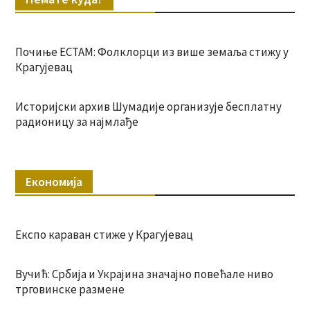
Почиње ЕСТАМ: Фолклорци из више земаља стижу у
Крагујевац
Историјски архив Шумадије организује бесплатну
радионицу за најмлађе
Економија
Експо караван стиже у Крагујевац
Вучић: Србија и Украјина значајно повећале ниво
трговинске размене