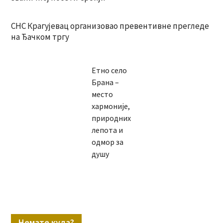
СНС Крагујевац организовао превентивне прегледе
на Ђачком тргу
Етно село
Брана –
место
хармоније,
природних
лепота и
одмор за
душу
Немате куда?