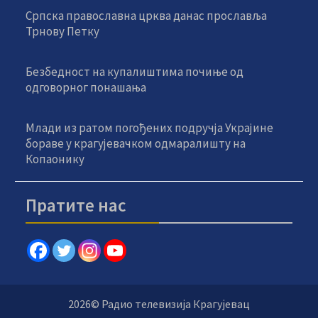
Српска православна црква данас прославља
Трнову Петку
Безбедност на купалиштима почиње од
одговорног понашања
Млади из ратом погођених подручја Украјине
бораве у крагујевачком одмаралишту на
Копаонику
Пратите нас
2026© Радио телевизија Крагујевац