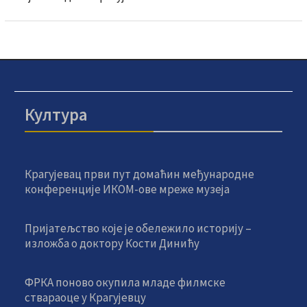
Култура
Крагујевац први пут домаћин међународне
конференције ИКОМ-ове мреже музеја
Пријатељство које је обележило историју –
изложба о доктору Кости Динићу
ФРКА поново окупила младе филмске
ствараоце у Крагујевцу