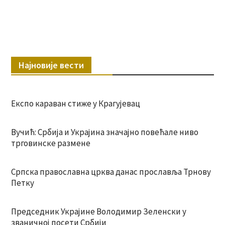
Најновије вести
Експо караван стиже у Крагујевац
Вучић: Србија и Украјина значајно повећале ниво
трговинске размене
Српска православна црква данас прославља Трнову
Петку
Председник Украјине Володимир Зеленски у
званичној посети Србији