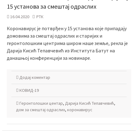
15 установа за смештај одраслих
16.04.2020
РТК
Коронавирус је потврђен у 15 установа које припадају
домовима за смештај одраслих и старијих и
геронтолошким центрима широм наше земље, рекла је
Дарија Кисић Тепавчевић из Института Батут на
данашњој конференцији за новинаре.
Додај коментар
КОВИД-19
Геронтолошки центар
,
Дарија Кисић Тепавчевић
,
дом за смештај одраслих
,
коронавирус