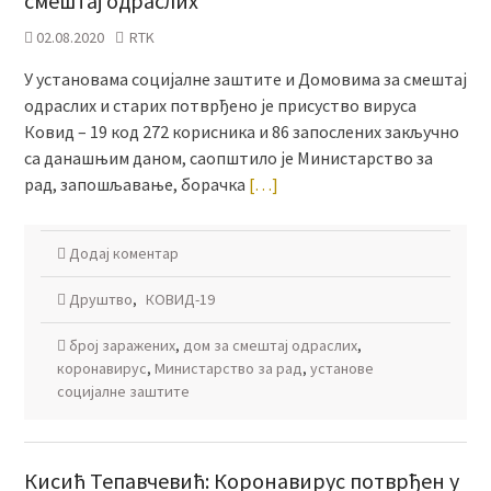
смештај одраслих
02.08.2020
RTK
У установама социјалне заштите и Домовима за смештај
одраслих и старих потврђено је присуство вируса
Ковид – 19 код 272 корисника и 86 запослених закључно
са данашњим даном, саопштило је Министарство за
рад, запошљавање, борачка
[…]
Додај коментар
Друштво
,
КОВИД-19
број заражених
,
дом за смештај одраслих
,
коронавирус
,
Министарство за рад
,
установe
социјалне заштите
Кисић Тепавчевић: Коронавирус потврђен у