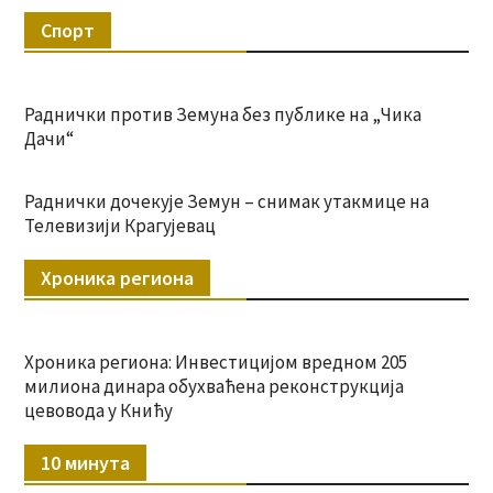
Спорт
Раднички против Земуна без публике на „Чика
Дачи“
Раднички дочекује Земун – снимак утакмице на
Телевизији Крагујевац
Хроника региона
Хроника региона: Инвестицијом вредном 205
милиона динара обухваћена реконструкција
цевовода у Книћу
10 минута