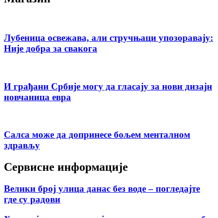
Лубеница освежава, али стручњаци упозоравају:
Није добра за свакога
И грађани Србије могу да гласају за нови дизајн
новчаница евра
Салса може да допринесе бољем менталном
здрављу
Сервисне информације
Велики број улица данас без воде – погледајте
где су радови