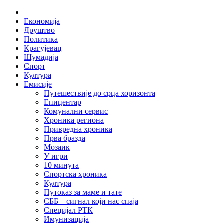
Skip
Home
to
Економија
content
Друштво
Политика
Крагујевац
Шумадија
Спорт
Култура
Емисије
Путешествије до срца хоризонта
Епицентар
Комунални сервис
Хроника региона
Привредна хроника
Прва бразда
Мозаик
У игри
10 минута
Спортска хроника
Култура
Путоказ за маме и тате
СББ – сигнал који нас спаја
Специјал РТК
Имунизација