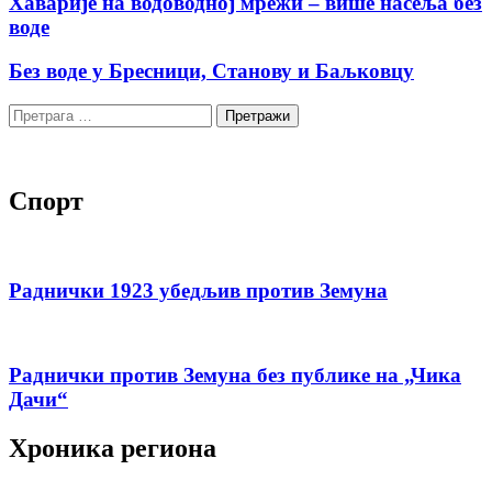
Хаварије на водоводној мрежи – више насеља без
воде
Без воде у Бресници, Станову и Баљковцу
Претрага
за:
Спорт
Раднички 1923 убедљив против Земуна
Раднички против Земуна без публике на „Чика
Дачи“
Хроника региона