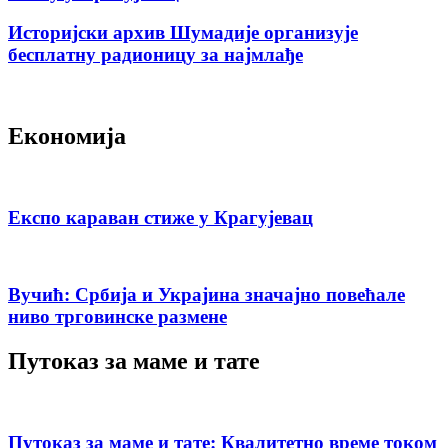
Историјски архив Шумадије организује
бесплатну радионицу за најмлађе
Економија
Експо караван стиже у Крагујевац
Вучић: Србија и Украјина значајно повећале
ниво трговинске размене
Путоказ за маме и тате
Путоказ за маме и тате: Квалитетно време током