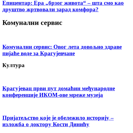
Епицентар: Ера „брзог живота“ – шта смо као
друштво жртвовали зарад комфора?
Комунални сервис
Комунални сервис: Овог лета довољно здраве
пијаће воде за Крагујевчане
Култура
Крагујевац први пут домаћин међународне
конференције ИКОМ-ове мреже музеја
Пријатељство које је обележило историју –
изложба о доктору Кости Динићу