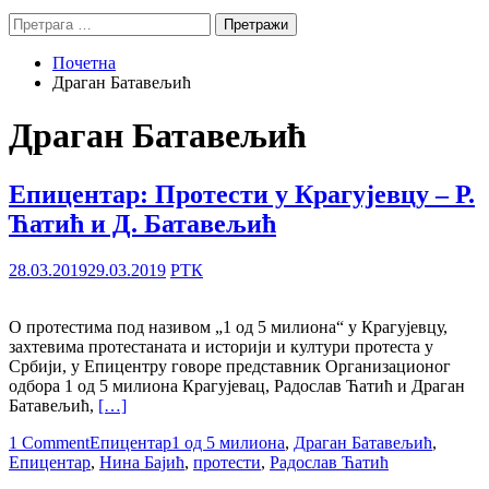
Претрага
за:
Почетна
Драган Батавељић
Драган Батавељић
Епицентар: Протести у Крагујевцу – Р.
Ћатић и Д. Батавељић
28.03.2019
29.03.2019
РТК
О протестима под називом „1 од 5 милиона“ у Крагујевцу,
захтевима протестаната и историји и култури протеста у
Србији, у Епицентру говоре представник Организационог
одбора 1 од 5 милиона Крагујевац, Радослав Ћатић и Драган
Батавељић,
[…]
1 Comment
Епицентар
1 од 5 милиона
,
Драган Батавељић
,
Епицентар
,
Нина Бајић
,
протести
,
Радослав Ћатић