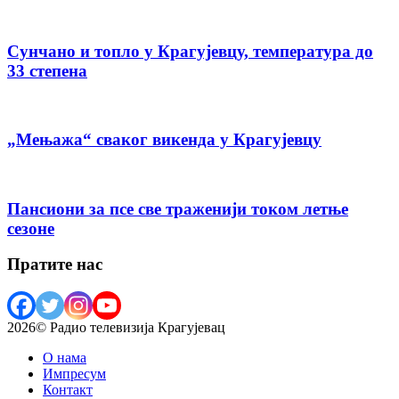
Сунчано и топло у Крагујевцу, температура до
33 степена
„Мењажа“ сваког викенда у Крагујевцу
Пансиони за псе све траженији током летње
сезоне
Пратите нас
2026© Радио телевизија Крагујевац
О нама
Импресум
Контакт