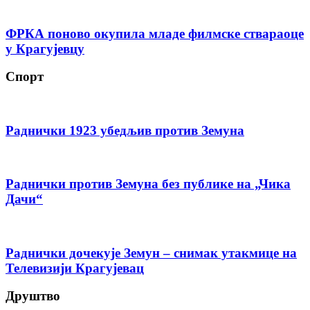
ФРКА поново окупила младе филмске ствараоце
у Крагујевцу
Спорт
Раднички 1923 убедљив против Земуна
Раднички против Земуна без публике на „Чика
Дачи“
Раднички дочекује Земун – снимак утакмице на
Телевизији Крагујевац
Друштво