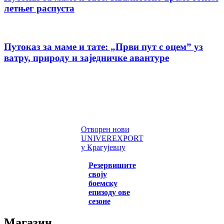
летњег распуста
Путоказ за маме и тате: „Први пут с оцемˮ уз
ватру, природу и заједничке авантуре
Отворен нови
UNIVEREXPORT
у Крагујевцу
Резервишите
своју
боемску
епизоду ове
сезоне
Магазин