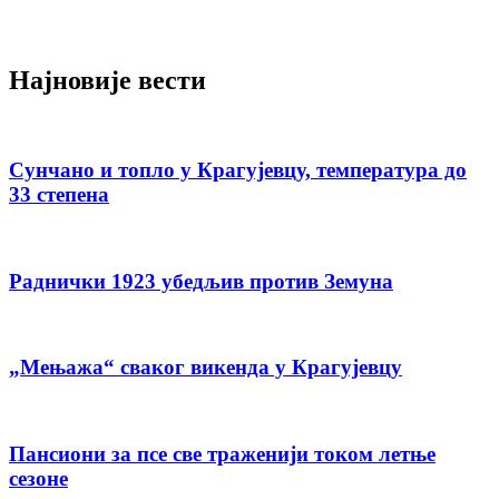
Најновије вести
Сунчано и топло у Крагујевцу, температура до
33 степена
Раднички 1923 убедљив против Земуна
„Мењажа“ сваког викенда у Крагујевцу
Пансиони за псе све траженији током летње
сезоне