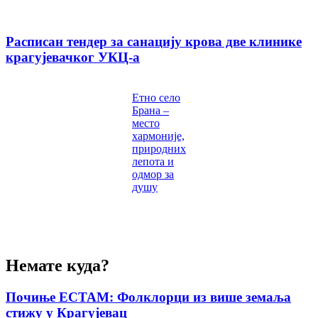
Расписан тендер за санацију крова две клинике
крагујевачког УКЦ-а
Етно село
Брана –
место
хармоније,
природних
лепота и
одмор за
душу
Немате куда?
Почиње ЕСТАМ: Фолклорци из више земаља
стижу у Крагујевац