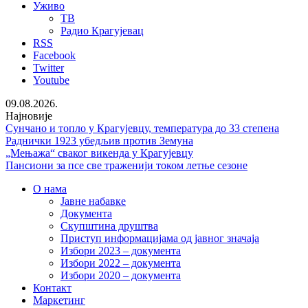
Уживо
ТВ
Радио Крагујевац
RSS
Facebook
Twitter
Youtube
09.08.2026.
Најновије
Сунчано и топло у Крагујевцу, температура до 33 степена
Раднички 1923 убедљив против Земуна
„Мењажа“ сваког викенда у Крагујевцу
Пансиони за псе све траженији током летње сезоне
О нама
Јавне набавке
Документа
Скупштина друштва
Приступ информацијама од јавног значаја
Избори 2023 – документа
Избори 2022 – документа
Избори 2020 – документа
Контакт
Маркетинг