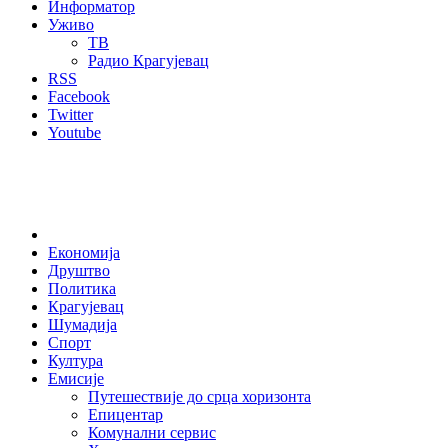
Информатор
Уживо
ТВ
Радио Крагујевац
RSS
Facebook
Twitter
Youtube
Home
Економија
Друштво
Политика
Крагујевац
Шумадија
Спорт
Култура
Емисије
Путешествије до срца хоризонта
Епицентар
Комунални сервис