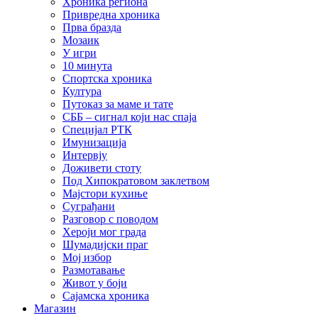
Хроника региона
Привредна хроника
Прва бразда
Мозаик
У игри
10 минута
Спортска хроника
Култура
Путоказ за маме и тате
СББ – сигнал који нас спаја
Специјал РТК
Имунизација
Интервју
Доживети стоту
Под Хипократовом заклетвом
Мајстори кухиње
Суграђани
Разговор с поводом
Хероји мог града
Шумадијски праг
Мој избор
Размотавање
Живот у боји
Сајамска хроника
Магазин