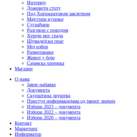
Интервју
Доживети стоту
Под Хипократовом заклетвом
Мајстори кухиње
Суграђани
Разговор с поводом
Хероји мог града
Шумадијски праг
Мој избор
Размотавање
Живот у боји
Сајамска хроника
Магазин
О нама
Јавне набавке
Документа
Скупштина друштва
Приступ информацијама од јавног значаја
Избори 2023 – документа
Избори 2022 – документа
Избори 2020 – документа
Контакт
Маркетинг
Информатор