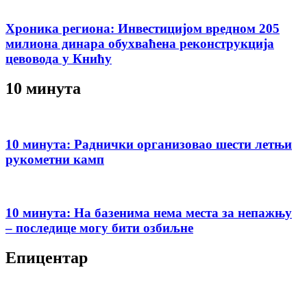
Хроника региона: Инвестицијом вредном 205
милиона динара обухваћена реконструкција
цевовода у Книћу
10 минута
10 минута: Раднички организовао шести летњи
рукометни камп
10 минута: На базенима нема места за непажњу
– последице могу бити озбиљне
Епицентар