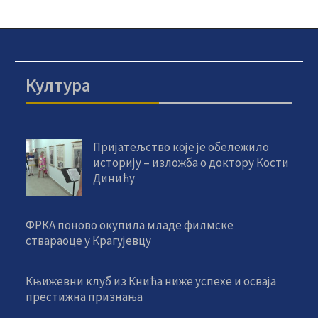
Култура
Пријатељство које је обележило
историју – изложба о доктору Кости
Динићу
ФРКА поново окупила младе филмске
ствараоце у Крагујевцу
Књижевни клуб из Кнића ниже успехе и осваја
престижна признања