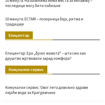
10 минута: На базенима нема места за непажњу –
последице могу бити озбиљне
10 минута: ЕСТАМ – позорница боја, ритма и
традиције
Епицентар
Епицентар: Ера „брзог живота“ – шта смо као
друштво жртвовали зарад комфора?
Комунални сервис
Комунални сервис: Овог лета довољно здраве
пијаће воде за Крагујевчане