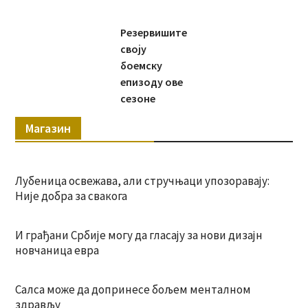
Резервишите
своју
боемску
епизоду ове
сезоне
Магазин
Лубеница освежава, али стручњаци упозоравају:
Није добра за свакога
И грађани Србије могу да гласају за нови дизајн
новчаница евра
Салса може да допринесе бољем менталном
здрављу