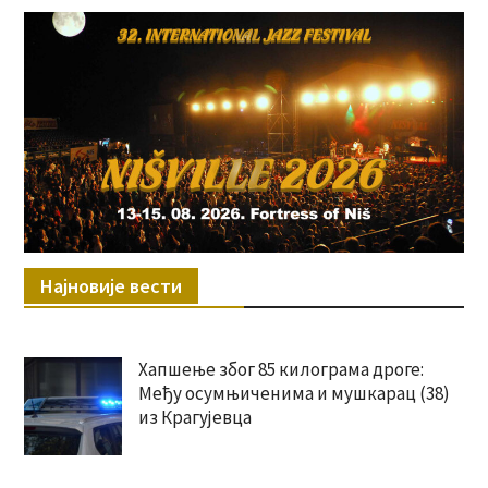
Најновије вести
Хапшење због 85 килограма дроге:
Међу осумњиченима и мушкарац (38)
из Крагујевца