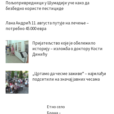
Пољопривредници у Шумадији уче како да
безбедно користе пестициде
Лана Андрић 11. августа путује на лечење –
потребно 45.000 евра
Пријатељство које је обележило
историју – изложба о доктору Кости
Динићу
„Цртамо да чесме заживе“ – најмлађи
подсетили на значај јавних чесама
Етно село
Брана –