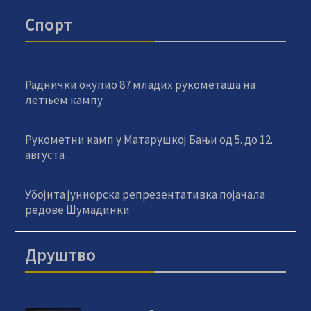
Спорт
Раднички окупио 87 младих рукометаша на
летњем кампу
Рукометни камп у Матарушкој Бањи од 5. до 12.
августа
Убојита јуниорска репрезентативка појачала
редове Шумадинки
Друштво