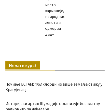
место
хармоније,
природних
лепота и
одмор за
душу
Немате куда?
Почиње ЕСТАМ: Фолклорци из више земаља стижу у
Крагујевац
Историјски архив Шумадије организује бесплатну
радионицу за најмлађе