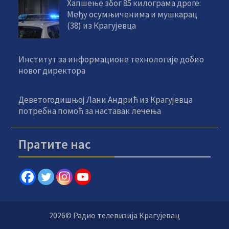
Хапшење због 85 килограма дроге:
Међу осумњиченима и мушкарац
(38) из Крагујевца
Институт за информационе технологије добио
новог директора
Деветогодишњој Лани Андрић из Крагујевца
потребна помоћ за наставак лечења
Пратите нас
2026© Радио телевизија Крагујевац