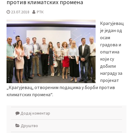
против климатских промена
23.07.2018
РТК
Крагујевац
је један од
осам
градова и
општина
који су
добили
награду за
пројекат
„Крагујевац, отвореним подацима у борби против
климатских промена“.
Додај коментар
Друштво