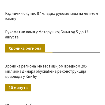
Раднички окупио 87 младих рукометаша на летњем
кампу
Рукометни камп у Матарушкој Бањи од 5. до 12.
августа
Хроника региона
Хроника региона: Инвестицијом вредном 205
милиона динара обухваћена реконструкција
цевовода у Книћу
10 минута