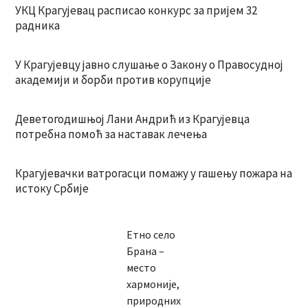
УКЦ Крагујевац расписао конкурс за пријем 32
радника
У Крагујевцу јавно слушање о Закону о Правосудној
академији и борби против корупције
Деветогодишњој Лани Андрић из Крагујевца
потребна помоћ за наставак лечења
Крагујевачки ватрогасци помажу у гашењу пожара на
истоку Србије
Етно село
Брана –
место
хармоније,
природних