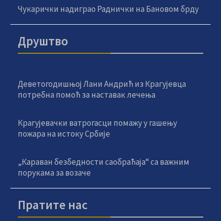
Чукарички надиграо Раднички на Бановом брду
Друштво
Деветогодишњој Лани Андрић из Крагујевца
потребна помоћ за наставак лечења
Крагујевачки ватрогасци помажу у гашењу
пожара на истоку Србије
„Караван безбедности саобраћаја“ са важним
порукама за возаче
Пратите нас