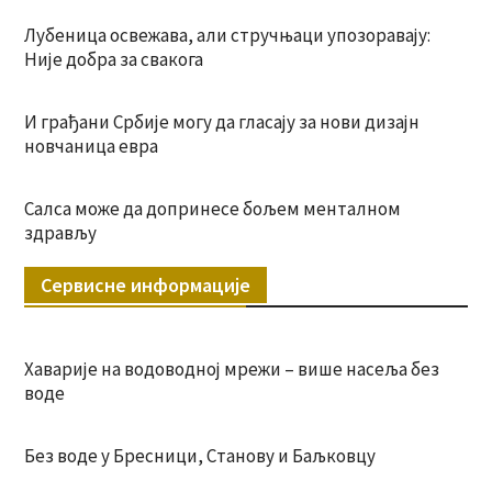
Лубеница освежава, али стручњаци упозоравају:
Није добра за свакога
И грађани Србије могу да гласају за нови дизајн
новчаница евра
Салса може да допринесе бољем менталном
здрављу
Сервисне информације
Хаварије на водоводној мрежи – више насеља без
воде
Без воде у Бресници, Станову и Баљковцу