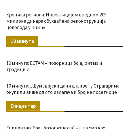
Хроника региона: Инвестицијом вредном 205
милиона динара обухваћена реконструкција
цевовода у Книћу
10 минута
10 минута: ЕСТАМ – позорница боја, ритма и
традиције
10 минута: „Шумадијски дани шљиве“ у Страгарима
окупили више од сто излагача и бројне посетиоце
Епицентар
Епицентар: Ера „брзог живота“ – шта смо као