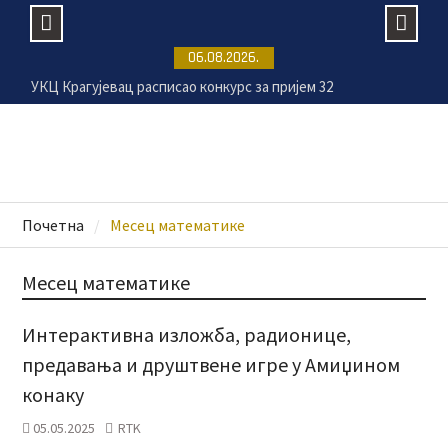
Skip
06.08.2026.
to
УКЦ Крагујевац расписао конкурс за пријем 32
content
радника
У Крагујевцу јавно слушање о Закону о
Правосудној академији и борби против
корупције
Деветогодишњој Лани Андрић из Крагујевца
потребна помоћ за наставак лечења
Почетна
Месец математике
Евидентиране пријаве за свих 30.000 ваучера
Месец математике
Интерактивна изложба, радионице,
предавања и друштвене игре у Амиџином
конаку
05.05.2025
RTK