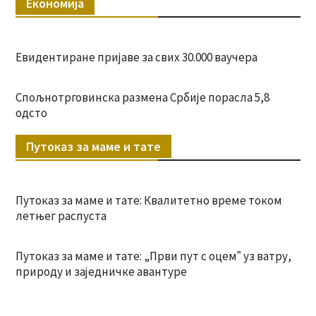
Економија
Евидентиране пријаве за свих 30.000 ваучера
Спољнотрговинска размена Србије порасла 5,8
одсто
Путоказ за маме и тате
Путоказ за маме и тате: Квалитетно време током
летњег распуста
Путоказ за маме и тате: „Први пут с оцемˮ уз ватру,
природу и заједничке авантуре