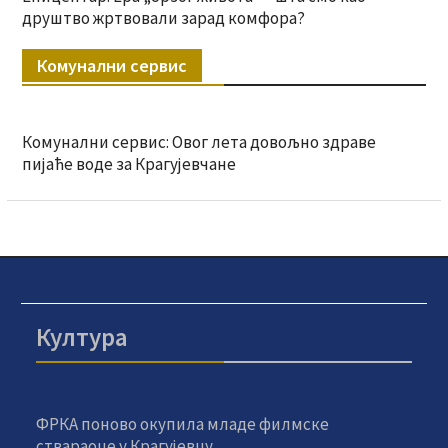
друштво жртвовали зарад комфора?
Комунални сервис
Комунални сервис: Овог лета довољно здраве
пијаће воде за Крагујевчане
Култура
ФРКА поново окупила младе филмске
ствараоце у Крагујевцу