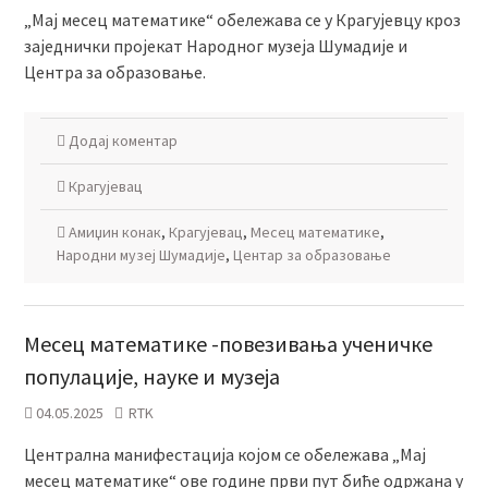
„Мај месец математике“ обележава се у Крагујевцу кроз
заједнички пројекат Народног музеја Шумадије и
Центра за образовање.
Додај коментар
Крагујевац
Амиџин конак
,
Крагујевац
,
Месец математике
,
Народни музеј Шумадије
,
Центар за образовање
Месец математике -повезивања ученичке
популације, науке и музеја
04.05.2025
RTK
Централна манифестација којом се обележава „Мај
месец математике“ ове године први пут биће одржана у