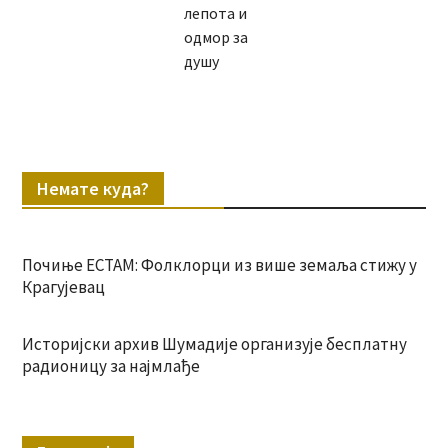
лепота и
одмор за
душу
Немате куда?
Почиње ЕСТАМ: Фолклорци из више земаља стижу у
Крагујевац
Историјски архив Шумадије организује бесплатну
радионицу за најмлађе