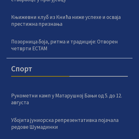
Књижевни клуб из Кнића ниже успехе и осваја
престижна признања
Позорница боја, ритма и традиције: Отворен
четврти ЕСТАМ
Спорт
Рукометни камп у Матарушкој Бањи од 5. до 12.
августа
Убојита јуниорска репрезентативка појачала
редове Шумадинки