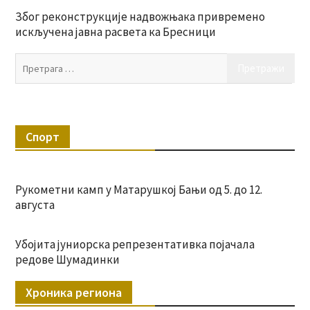
Због реконструкције надвожњака привремено
искључена јавна расвета ка Бресници
Пр
за:
Спорт
Рукометни камп у Матарушкој Бањи од 5. до 12.
августа
Убојита јуниорска репрезентативка појачала
редове Шумадинки
Хроника региона