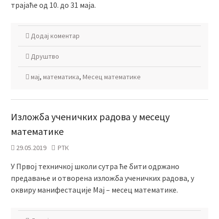
трајаће од 10. до 31 маја.
Додај коментар
Друштво
мај
,
математика
,
Месец математике
Изложба ученичких радова у месецу
математике
29.05.2019
РТК
У Првој техничкој школи сутра ће бити одржано
предавање и отворена изложба ученичких радова, у
оквиру манифестације Мај – месец математике.