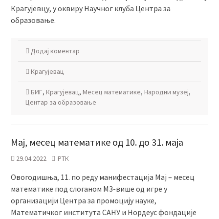
Крагујевцу, у оквиру Научног клуба Центра за
образовање.
Додај коментар
Крагујевац
БИГ
,
Крагујевац
,
Месец математике
,
Народни музеј
,
Центар за образовање
Мај, месец математике од 10. до 31. маја
29.04.2022
РТК
Овогодишња, 11. по реду манифестација Мај – месец
математике под слоганом М3-више од игре у
организацији Центра за промоцију науке,
Математичког института САНУ и Нордеус фондације