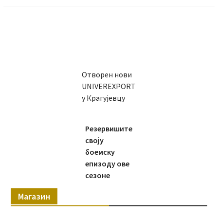
Отворен нови
UNIVEREXPORT
у Крагујевцу
Резервишите
своју
боемску
епизоду ове
сезоне
Магазин