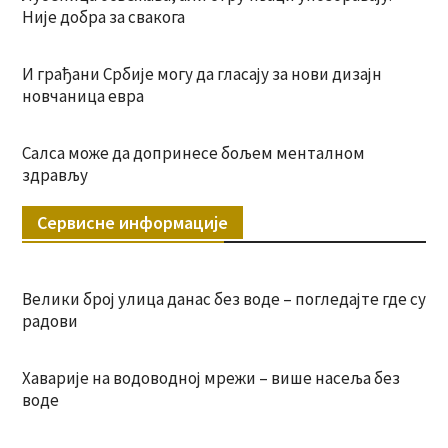
Није добра за свакога
И грађани Србије могу да гласају за нови дизајн
новчаница евра
Салса може да допринесе бољем менталном
здрављу
Сервисне информације
Велики број улица данас без воде – погледајте где су
радови
Хаварије на водоводној мрежи – више насеља без
воде