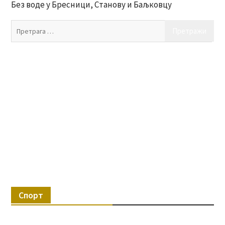
Без воде у Бресници, Станову и Баљковцу
Пр
за:
Спорт