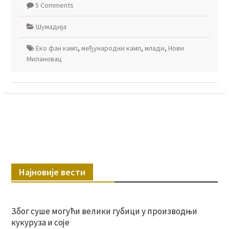
5 Comments
Шумадија
Еко фан камп
,
међународни камп
,
млади
,
Нови
Милановац
Најновије вести
Због суше могући велики губици у производњи
кукуруза и соје