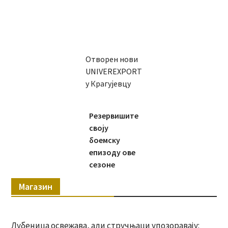
Отворен нови
UNIVEREXPORT
у Крагујевцу
Резервишите
своју
боемску
епизоду ове
сезоне
Магазин
Лубеница освежава, али стручњаци упозоравају: