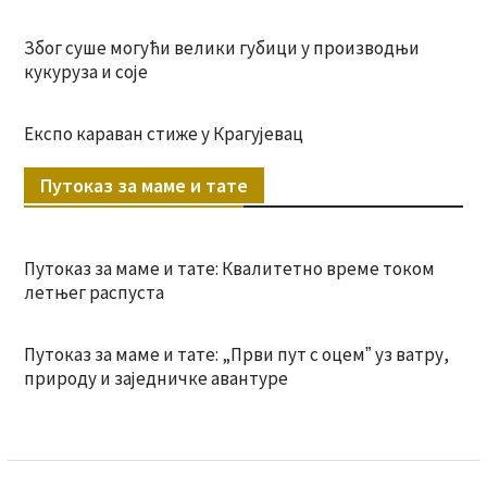
Због суше могући велики губици у производњи
кукуруза и соје
Експо караван стиже у Крагујевац
Путоказ за маме и тате
Путоказ за маме и тате: Квалитетно време током
летњег распуста
Путоказ за маме и тате: „Први пут с оцемˮ уз ватру,
природу и заједничке авантуре