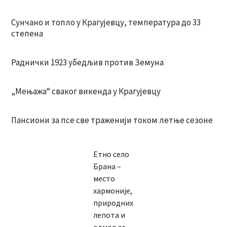
Сунчано и топло у Крагујевцу, температура до 33
степена
Раднички 1923 убедљив против Земуна
„Мењажа“ сваког викенда у Крагујевцу
Пансиони за псе све траженији током летње сезоне
Етно село
Брана –
место
хармоније,
природних
лепота и