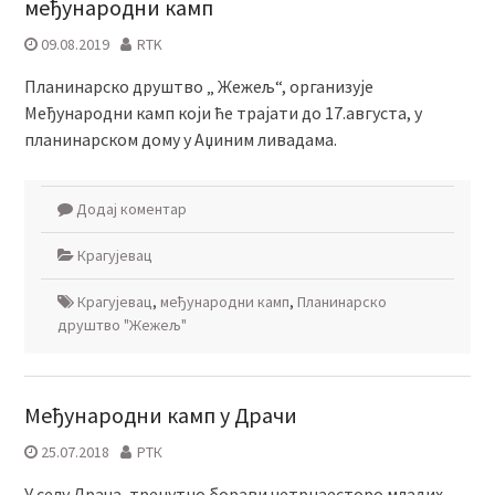
међународни камп
09.08.2019
RTK
Планинарско друштво „ Жежељ“, организује
Међународни камп који ће трајати до 17.августа, у
планинарском дому у Аџиним ливадама.
Додај коментар
Крагујевац
Крагујевац
,
међународни камп
,
Планинарско
друштво "Жежељ"
Међународни камп у Драчи
25.07.2018
РТК
У селу Драча, тренутно борави четрнаесторо младих