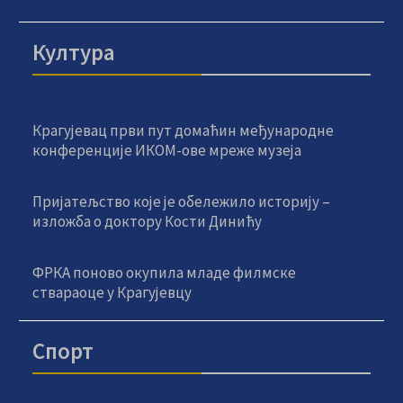
Култура
Крагујевац први пут домаћин међународне
конференције ИКОМ-ове мреже музеја
Пријатељство које је обележило историју –
изложба о доктору Кости Динићу
ФРКА поново окупила младе филмске
ствараоце у Крагујевцу
Спорт