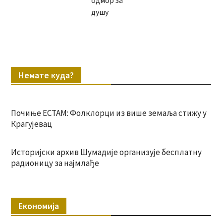
одмор за
душу
Немате куда?
Почиње ЕСТАМ: Фолклорци из више земаља стижу у
Крагујевац
Историјски архив Шумадије организује бесплатну
радионицу за најмлађе
Економија