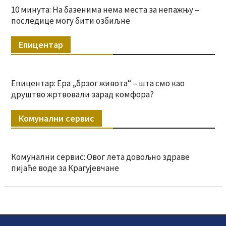
10 минута: На базенима нема места за непажњу –
последице могу бити озбиљне
Епицентар
Епицентар: Ера „брзог живота“ – шта смо као
друштво жртвовали зарад комфора?
Комунални сервис
Комунални сервис: Овог лета довољно здраве
пијаће воде за Крагујевчане