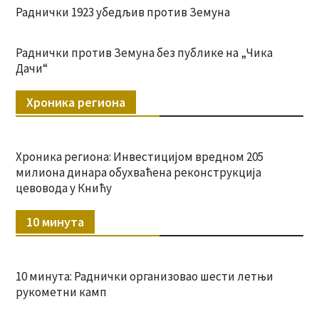
Раднички 1923 убедљив против Земуна
Раднички против Земуна без публике на „Чика
Дачи“
Хроника региона
Хроника региона: Инвестицијом вредном 205
милиона динара обухваћена реконструкција
цевовода у Книћу
10 минута
10 минута: Раднички организовао шести летњи
рукометни камп