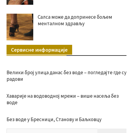
Салса може да допринесе бољем
менталном здрављу
Сервисне информације
Велики број улица данас без воде – погледајте где су
радови
Хаварије на водоводној мрежи – више насеља без
воде
Без воде у Бресници, Станову и Баљковцу
Пр