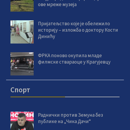
ове мреже музеја
Пријатељство које је обележило
историју – изложба о доктору Кости
Динићу
ФРКА поново окупила младе
филмске ствараоце у Крагујевцу
Спорт
Раднички против Земуна без
публике на „Чика Дачи“