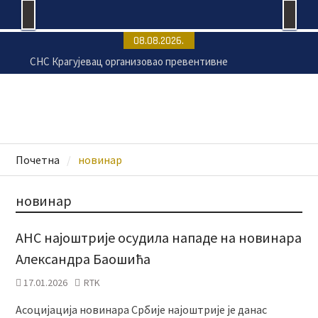
Skip
08.08.2026.
to
СНС Крагујевац организовао превентивне
content
прегледе на Ђачком тргу
Крагујевац се припрема за 17.
Великогоспојинске свечаности
Раднички против Земуна без публике на „Чика
Дачи“
Безбедност на купалиштима почиње од
Почетна
новинар
одговорног понашања
новинар
АНС најоштрије осудила нападе на новинара
Александра Баошића
17.01.2026
RTK
Асоцијација новинара Србије најоштрије је данас