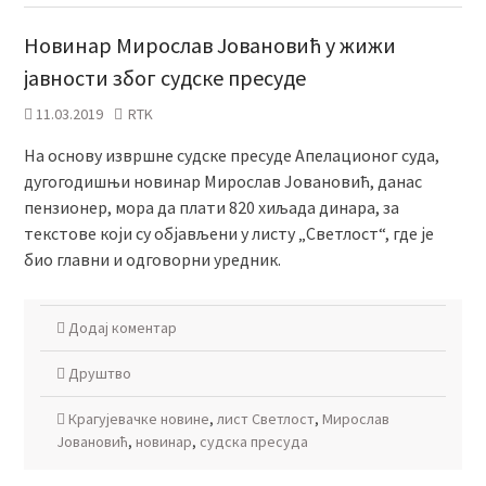
Новинар Мирослав Јовановић у жижи
јавности због судске пресуде
11.03.2019
RTK
На основу извршне судске пресуде Апелационог суда,
дугогодишњи новинар Мирослав Јовановић, данас
пензионер, мора да плати 820 хиљада динара, за
текстове који су објављени у листу „Светлост“, где је
био главни и одговорни уредник.
Додај коментар
Друштво
Крагујевачке новине
,
лист Светлост
,
Мирослав
Јовановић
,
новинар
,
судска пресуда