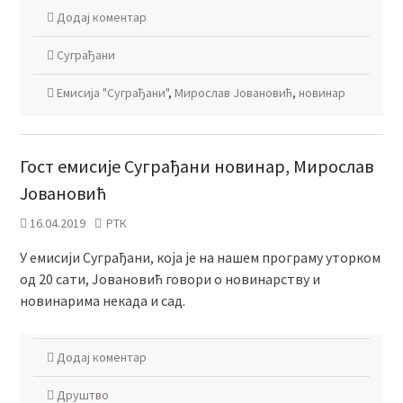
Додај коментар
Суграђани
Емисија "Суграђани"
,
Мирослав Јовановић
,
новинар
Гост емисије Суграђани новинар, Мирослав
Јовановић
16.04.2019
РТК
У емисији Суграђани, која је на нашем програму уторком
од 20 сати, Јовановић говори о новинарству и
новинарима некада и сад.
Додај коментар
Друштво