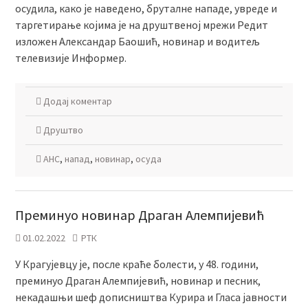
осудила, како је наведено, бруталне нападе, увреде и
таргетирање којима је на друштвеној мрежи Редит
изложен Александар Баошић, новинар и водитељ
телевизије Информер.
Додај коментар
Друштво
АНС
,
напад
,
новинар
,
осуда
Преминуо новинар Драган Алемпијевић
01.02.2022
РТК
У Крагујевцу је, после краће болести, у 48. години,
преминуо Драган Алемпијевић, новинар и песник,
некадашњи шеф дописништва Курира и Гласа јавности