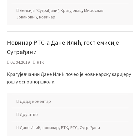
Емисија "Суграђани"
,
Крагујевац
,
Мирослав
Јовановић
,
новинар
Новинар РТС-а Дане Илић, гост емисије
Суграђани
02.04.2019
RTK
Крагујевчанин Дане Илић почео је новинарску каријеру
још у основној школи.
Додај коментар
Друштво
Дане Илић
,
новинар
,
РТК
,
РТС
,
Суграђани