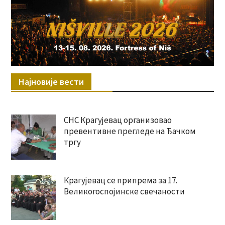
Најновије вести
СНС Крагујевац организовао
превентивне прегледе на Ђачком
тргу
Крагујевац се припрема за 17.
Великогоспојинске свечаности