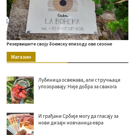
Резервишите своју боемску епизоду ове сезоне
Магазин
Лубеница освежава, али стручњаци
упозоравају: Није добра за свакога
И грађани Србије могу да гласају за
нови дизајн новчаница евра