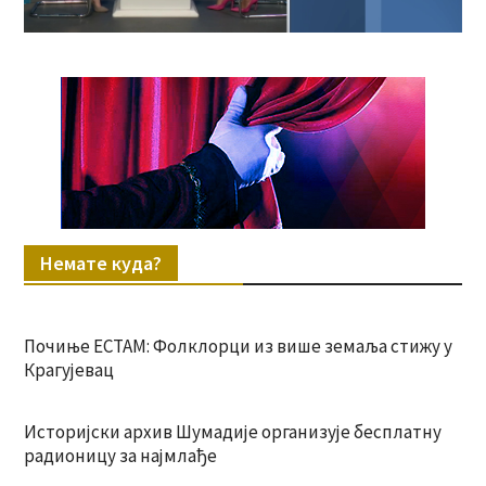
Немате куда?
Почиње ЕСТАМ: Фолклорци из више земаља стижу у
Крагујевац
Историјски архив Шумадије организује бесплатну
радионицу за најмлађе