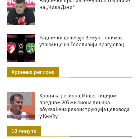
Раднички против Земуна без публике
на „Чика Дачи“
Раднички дочекује Земун – снимак
утакмице на Телевизији Крагујевац
Хроника региона
Хроника региона: Инвестицијом
вредном 205 милиона динара
обухваћена реконструкција цевовода
у Книћу
10 минута