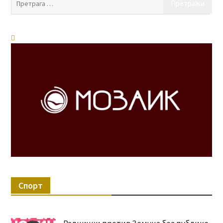
за:
Спорт