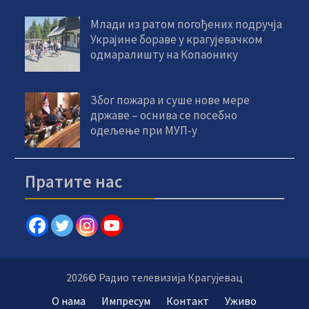
Млади из ратом погођених подручја
Украјине бораве у крагујевачком
одмаралишту на Копаонику
Због пожара и суше нове мере
државе – оснива се посебно
одељење при МУП-у
Пратите нас
2026© Радио телевизија Крагујевац
О нама
Импресум
Контакт
Уживо