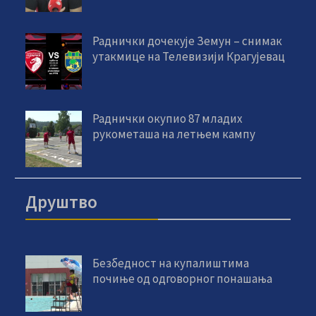
Раднички дочекује Земун – снимак
утакмице на Телевизији Крагујевац
Раднички окупио 87 младих
рукометаша на летњем кампу
Друштво
Безбедност на купалиштима
почиње од одговорног понашања