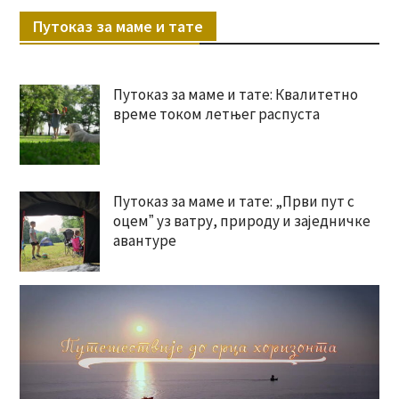
Путоказ за маме и тате
Путоказ за маме и тате: Квалитетно
време током летњег распуста
Путоказ за маме и тате: „Први пут с
оцемˮ уз ватру, природу и заједничке
авантуре