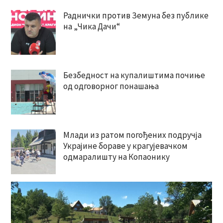
Раднички против Земуна без публике
на „Чика Дачи“
Безбедност на купалиштима почиње
од одговорног понашања
Млади из ратом погођених подручја
Украјине бораве у крагујевачком
одмаралишту на Копаонику