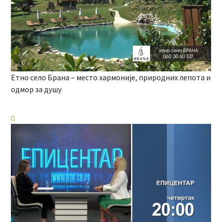
Етно село Брана – место хармоније, природних лепота и
одмор за душу