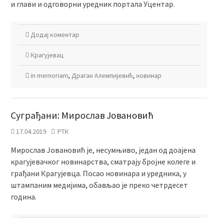
и глави и одговорни уредник портала Уцентар.
Додај коментар
Крагујевац
in memoriam
,
Драган Алемпијевић
,
новинар
Суграђани: Мирослав Јовановић
17.04.2019
РТК
Мирослав Јовановић је, несумњиво, један од доајена
крагујевачког новинарства, сматрају бројне колеге и
грађани Крагујевца. Посао новинара и уредника, у
штампаним медијима, обављао је преко четрдесет
година.