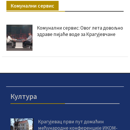
Комунални сервис
Комунални сервис: Овог лета довољно
здраве пијаће воде за Крагујевчане
Култура
Крагујевац први пут домаћин
међународне конференције ИКОМ-