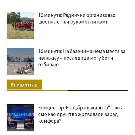
10 минута: Раднички организовао
шести летњи рукометни камп
10 минута: На базенима нема места за
непажњу – последице могу бити
озбиљне
Епицентар
Епицентар: Ера „брзог живота“ – шта
смо као друштво жртвовали зарад
комфора?