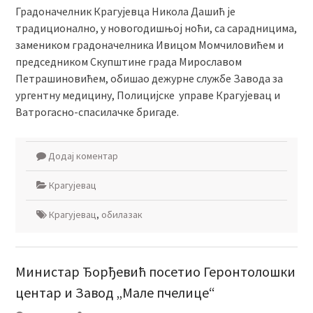
Градоначелник Крагујевца Никола Дашић је
традиционално, у новогодишњој ноћи, са сарадницима,
замеником градоначелника Ивицом Момчиловићем и
председником Скупштине града Мирославом
Петрашиновићем, обишао дежурне службе Завода за
ургентну медицину, Полицијске управе Крагујевац и
Ватрогасно-спасилачке бригаде.
Додај коментар
Крагујевац
Крагујевац
,
обилазак
Министар Ђорђевић посетио Геронтолошки
центар и Завод „Мале пчелице“