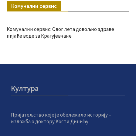
Комунални сервис
Комунални сервис: Овог лета довољно здраве
пијаће воде за Крагујевчане
Култура
Пријатељство које је обележило историју –
изложба о доктору Кости Динићу