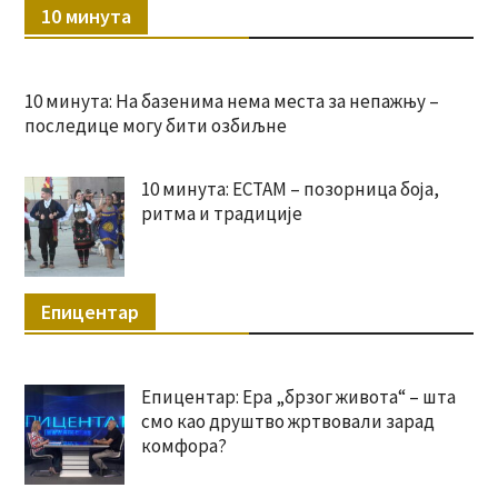
10 минута
10 минута: На базенима нема места за непажњу –
последице могу бити озбиљне
10 минута: ЕСТАМ – позорница боја,
ритма и традиције
Епицентар
Епицентар: Ера „брзог живота“ – шта
смо као друштво жртвовали зарад
комфора?