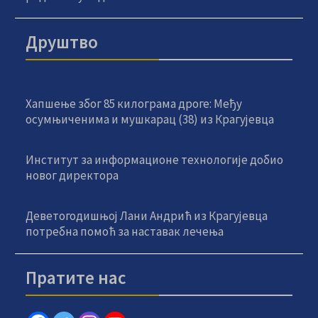
Друштво
Хапшење због 85 килограма дроге: Међу
осумњиченима и мушкарац (38) из Крагујевца
Институт за информационе технологије добио
новог директора
Деветогодишњој Лани Андрић из Крагујевца
потребна помоћ за наставак лечења
Пратите нас