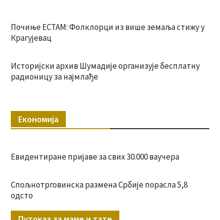
Почиње ЕСТАМ: Фолклорци из више земаља стижу у
Крагујевац
Историјски архив Шумадије организује бесплатну
радионицу за најмлађе
Економија
Евидентиране пријаве за свих 30.000 ваучера
Спољнотрговинска размена Србије порасла 5,8
одсто
Путоказ за маме и тате