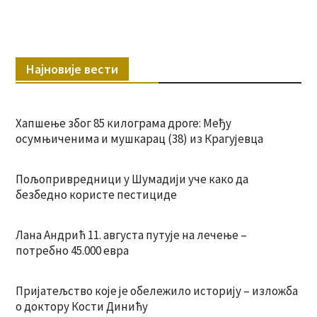
Најновије вести
Хапшење због 85 килограма дроге: Међу
осумњиченима и мушкарац (38) из Крагујевца
Пољопривредници у Шумадији уче како да
безбедно користе пестициде
Лана Андрић 11. августа путује на лечење –
потребно 45.000 евра
Пријатељство које је обележило историју – изложба
о доктору Кости Динићу