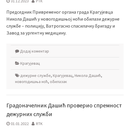
31.12.2023
РТК
Председник Привременог органа града Крагујевца
Никола Дашић у новогодишњој ноћи обилази дежурне
службе – полицију, Ватрогасно спасилачку бригаду и
Завод за ургентну медицину.
Додај коментар
Крагујевац
дежурне службе
,
Крагујевац
,
Никола Дашић
,
новогодишња ноћ
,
обилазак
Градоначелник Дашић проверио спремност
дежурних служби
01.01.2022
RTK