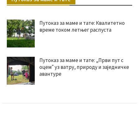
Путоказ за маме и тате: Квалитетно
време током летњег распуста
Путоказ за маме и тате: „Први пут с
оцемˮ уз ватру, природу и заједничке
авантуре