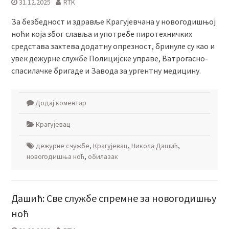
31.12.2025
RTK
За безбедност и здравље Крагујевчана у новогодишњој
ноћи која због славља и употребе пиротехничких
средстава захтева додатну опрезност, бринуле су као и
увек дежурне службе Полицијске управе, Ватрогасно-
спасилачке бригаде и Завода за ургентну медицину.
Додај коментар
Крагујевац
дежурне счужбе
,
Крагујевац
,
Никола Дашић
,
новогодишња ноћ
,
обилазак
Дашић: Све службе спремне за новогодишњу
ноћ