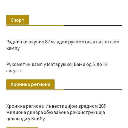
Спорт
Раднички окупио 87 младих рукометаша на летњем
кампу
Рукометни камп у Матарушкој Бањи од 5. до 12.
августа
Хроника региона
Хроника региона: Инвестицијом вредном 205
милиона динара обухваћена реконструкција
цевовода у Книћу