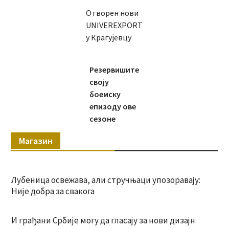
Отворен нови
UNIVEREXPORT
у Крагујевцу
Резервишите
своју
боемску
епизоду ове
сезоне
Магазин
Лубеница освежава, али стручњаци упозоравају:
Није добра за свакога
И грађани Србије могу да гласају за нови дизајн