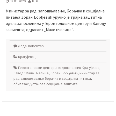
03.05.2020
RTK
Министар за рад, запошљавање, борачка и социјална
питања Зоран Ђорђевић уручио је трајна заштитна
одела запосленима у Геронтолошком центру и Заводу
за смештај одраслих „Мале пчелице“.
Додај коментар
Крагујевац
Геронтолошки центар
,
градоначелник Крагујевца
,
Завод "Мале Пчелице
,
Зоран Ђорђевић
,
министар за
рад запошљавање борачка и социјална питања
,
обилазак
,
установе социјалне заштите