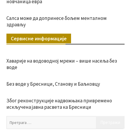
новчаница евра
Салса може да допринесе бољем менталном
здрављу
Сервисне информације
Хаварије на водоводној мрежи – више насеља без
воде
Без воде у Бресници, Станову и Баљковцу
Због реконструкције надвожњака привремено
искључена јавна расвета ка Бресници
Пр
за: