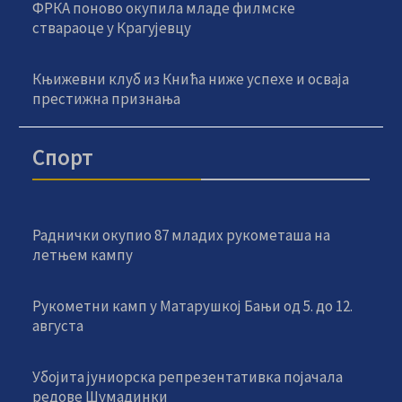
ФРКА поново окупила младе филмске
ствараоце у Крагујевцу
Књижевни клуб из Кнића ниже успехе и осваја
престижна признања
Спорт
Раднички окупио 87 младих рукометаша на
летњем кампу
Рукометни камп у Матарушкој Бањи од 5. до 12.
августа
Убојита јуниорска репрезентативка појачала
редове Шумадинки