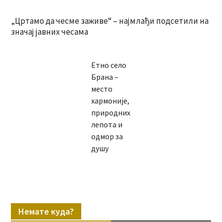
„Цртамо да чесме заживе“ – најмлађи подсетили на
значај јавних чесама
Етно село
Брана –
место
хармоније,
природних
лепота и
одмор за
душу
Немате куда?