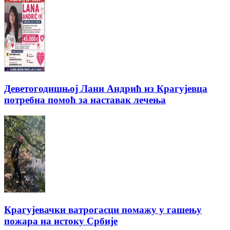
Деветогодишњој Лани Андрић из Крагујевца
потребна помоћ за наставак лечења
Крагујевачки ватрогасци помажу у гашењу
пожара на истоку Србије