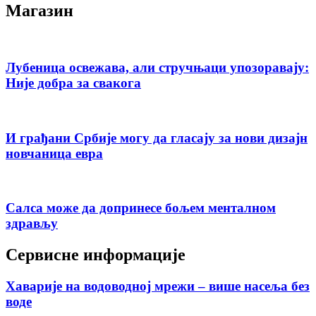
Магазин
Лубеница освежава, али стручњаци упозоравају:
Није добра за свакога
И грађани Србије могу да гласају за нови дизајн
новчаница евра
Салса може да допринесе бољем менталном
здрављу
Сервисне информације
Хаварије на водоводној мрежи – више насеља без
воде