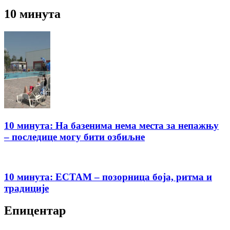
10 минута
10 минута: На базенима нема места за непажњу
– последице могу бити озбиљне
10 минута: ЕСТАМ – позорница боја, ритма и
традиције
Епицентар