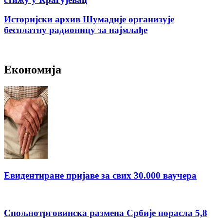
Историјски архив Шумадије организује
бесплатну радионицу за најмлађе
Економија
Евидентиране пријаве за свих 30.000 ваучера
Спољнотрговинска размена Србије порасла 5,8