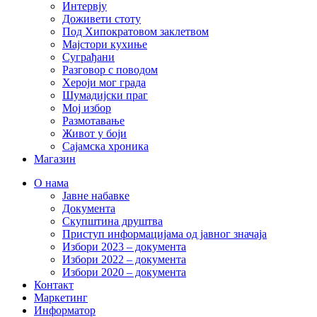
Интервју
Доживети стоту
Под Хипократовом заклетвом
Мајстори кухиње
Суграђани
Разговор с поводом
Хероји мог града
Шумадијски праг
Мој избор
Размотавање
Живот у боји
Сајамска хроника
Магазин
О нама
Јавне набавке
Документа
Скупштина друштва
Приступ информацијама од јавног значаја
Избори 2023 – документа
Избори 2022 – документа
Избори 2020 – документа
Контакт
Маркетинг
Информатор