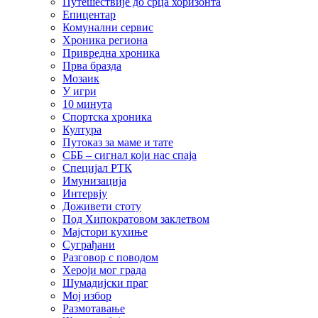
Путешествије до срца хоризонта
Епицентар
Комунални сервис
Хроника региона
Привредна хроника
Прва бразда
Мозаик
У игри
10 минута
Спортска хроника
Култура
Путоказ за маме и тате
СББ – сигнал који нас спаја
Специјал РТК
Имунизација
Интервју
Доживети стоту
Под Хипократовом заклетвом
Мајстори кухиње
Суграђани
Разговор с поводом
Хероји мог града
Шумадијски праг
Мој избор
Размотавање