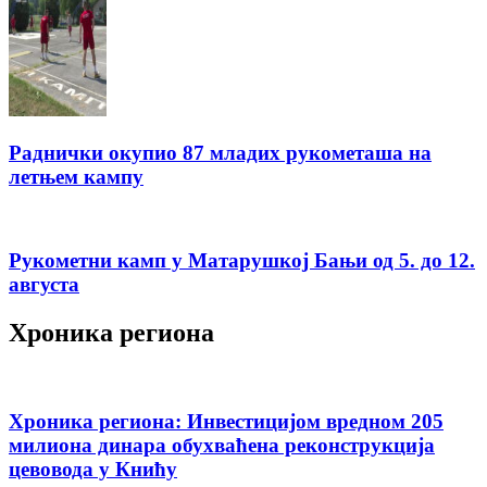
Раднички окупио 87 младих рукометаша на
летњем кампу
Рукометни камп у Матарушкој Бањи од 5. до 12.
августа
Хроника региона
Хроника региона: Инвестицијом вредном 205
милиона динара обухваћена реконструкција
цевовода у Книћу