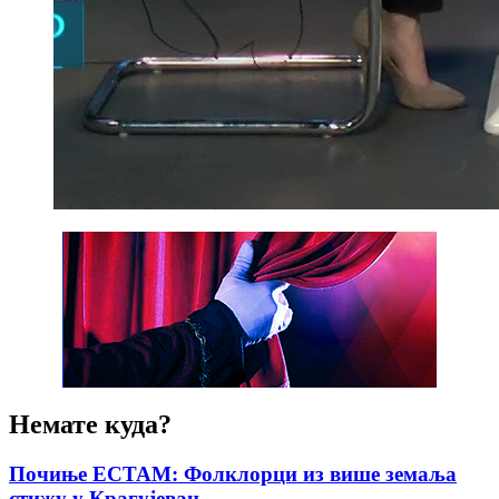
Немате куда?
Почиње ЕСТАМ: Фолклорци из више земаља
стижу у Крагујевац