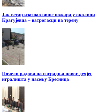
Јак ветар изазвао више пожара у околини
Крагујевца – ватрогасци на терену
Почели радови на изградњи новог дечјег
игралишта у насељу Бресница