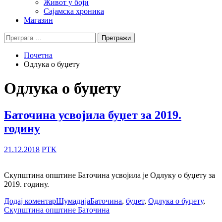
Живот у боји
Сајамска хроника
Магазин
Претрага
за:
Почетна
Одлука о буџету
Одлука о буџету
Баточина усвојила буџет за 2019.
годину
21.12.2018
РТК
Скупштина општине Баточина усвојила је Одлуку о буџету за
2019. годину.
Додај коментар
Шумадија
Баточина
,
буџет
,
Одлука о буџету
,
Скупштина општине Баточина