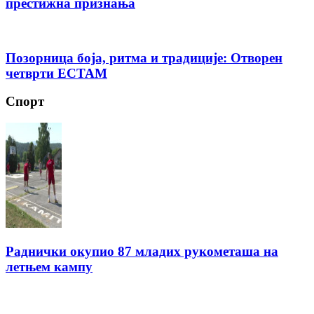
престижна признања
Позорница боја, ритма и традиције: Отворен
четврти ЕСТАМ
Спорт
Раднички окупио 87 младих рукометаша на
летњем кампу