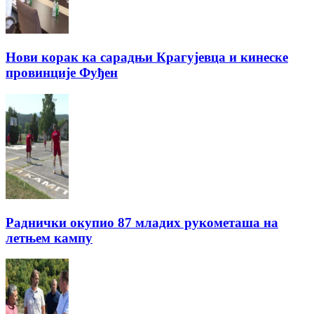
Нови корак ка сарадњи Крагујевца и кинеске
провинције Фуђен
Раднички окупио 87 младих рукометаша на
летњем кампу