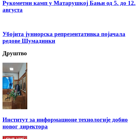
Рукометни камп у Матарушкој Бањи од 5. до 12.
августа
Убојита јуниорска репрезентативка појачала
редове Шумадинки
Друштво
Институт за информационе технологије добио
новог директора