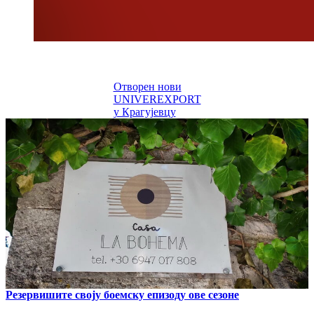
Отворен нови
UNIVEREXPORT
у Крагујевцу
Резервишите своју боемску епизоду ове сезоне