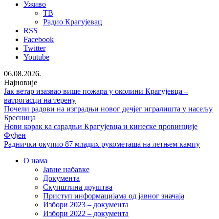
Уживо
ТВ
Радио Крагујевац
RSS
Facebook
Twitter
Youtube
06.08.2026.
Најновије
Јак ветар изазвао више пожара у околини Крагујевца –
ватрогасци на терену
Почели радови на изградњи новог дечјег игралишта у насељу
Бресница
Нови корак ка сарадњи Крагујевца и кинеске провинције
Фуђен
Раднички окупио 87 младих рукометаша на летњем кампу
О нама
Јавне набавке
Документа
Скупштина друштва
Приступ информацијама од јавног значаја
Избори 2023 – документа
Избори 2022 – документа