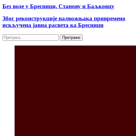
Без воде у Бресници, Станову и Баљковцу
Због реконструкције надвожњака привремено
искључена јавна расвета ка Бресници
Претрага
за: