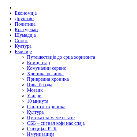
Skip
Home
to
Економија
content
Друштво
Политика
Крагујевац
Шумадија
Спорт
Култура
Емисије
Путешествије до срца хоризонта
Епицентар
Комунални сервис
Хроника региона
Привредна хроника
Прва бразда
Мозаик
У игри
10 минута
Спортска хроника
Култура
Путоказ за маме и тате
СББ – сигнал који нас спаја
Специјал РТК
Имунизација