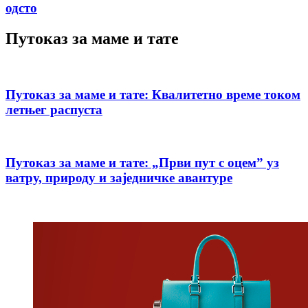
одсто
Путоказ за маме и тате
Путоказ за маме и тате: Квалитетно време током
летњег распуста
Путоказ за маме и тате: „Први пут с оцемˮ уз
ватру, природу и заједничке авантуре