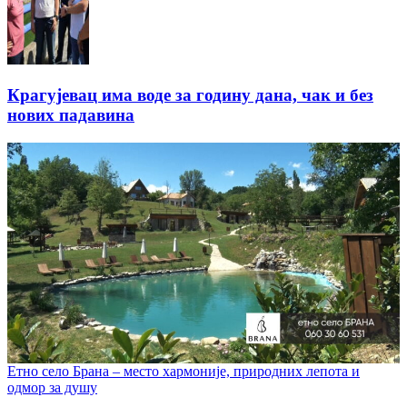
Крагујевац има воде за годину дана, чак и без
нових падавина
Етно село Брана – место хармоније, природних лепота и
одмор за душу