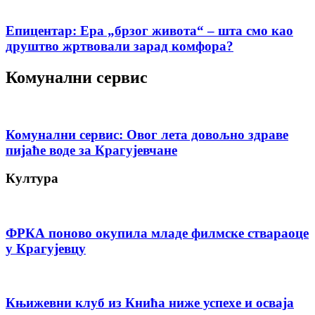
Епицентар: Ера „брзог живота“ – шта смо као
друштво жртвовали зарад комфора?
Комунални сервис
Комунални сервис: Овог лета довољно здраве
пијаће воде за Крагујевчане
Култура
ФРКА поново окупила младе филмске ствараоце
у Крагујевцу
Књижевни клуб из Кнића ниже успехе и осваја