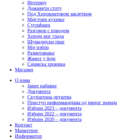
Интервју
Доживети стоту
Под Хипократовом заклетвом
Мајстори кухиње
Суграђани
Разговор с поводом
Хероји мог града
Шумадијски праг
Мој избор
Размотавање
Живот у боји
Сајамска хроника
Магазин
О нама
Јавне набавке
Документа
Скупштина друштва
Приступ информацијама од јавног значаја
Избори 2023 – документа
Избори 2022 – документа
Избори 2020 – документа
Контакт
Маркетинг
Информатор