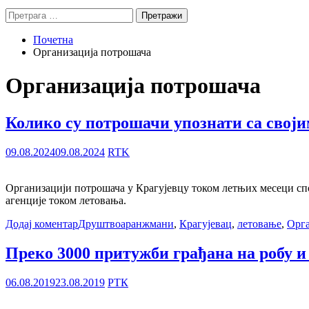
Претрага
за:
Почетна
Организација потрошача
Организација потрошача
Колико су потрошачи упознати са сво
09.08.2024
09.08.2024
RTK
Организацији потрошача у Крагујевцу током летњих месеци спо
агенције током летовања.
Додај коментар
Друштво
аранжмани
,
Крагујевац
,
летовање
,
Орга
Преко 3000 притужби грађана на робу и
06.08.2019
23.08.2019
РТК