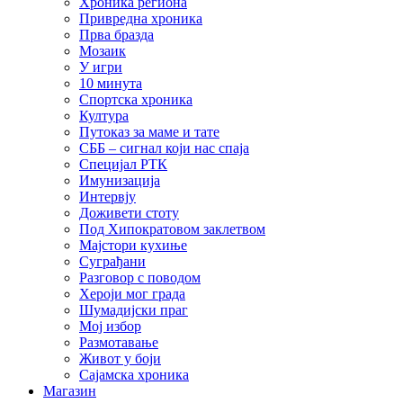
Хроника региона
Привредна хроника
Прва бразда
Мозаик
У игри
10 минута
Спортска хроника
Култура
Путоказ за маме и тате
СББ – сигнал који нас спаја
Специјал РТК
Имунизација
Интервју
Доживети стоту
Под Хипократовом заклетвом
Мајстори кухиње
Суграђани
Разговор с поводом
Хероји мог града
Шумадијски праг
Мој избор
Размотавање
Живот у боји
Сајамска хроника
Магазин