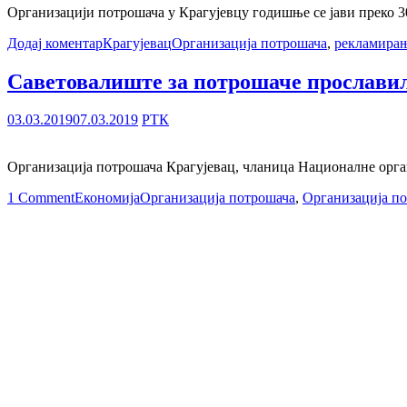
Организацији потрошача у Крагујевцу годишње се јави преко 30
Додај коментар
Крагујевац
Организација потрошача
,
рекламирањ
Саветовалиште за потрошаче прослави
03.03.2019
07.03.2019
РТК
Организација потрошача Крагујевац, чланица Националне орга
1 Comment
Економија
Организација потрошача
,
Организација по