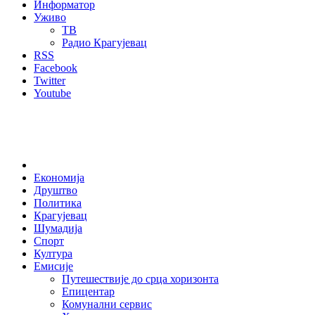
Информатор
Уживо
ТВ
Радио Крагујевац
RSS
Facebook
Twitter
Youtube
Home
Економија
Друштво
Политика
Крагујевац
Шумадија
Спорт
Култура
Емисије
Путешествије до срца хоризонта
Епицентар
Комунални сервис