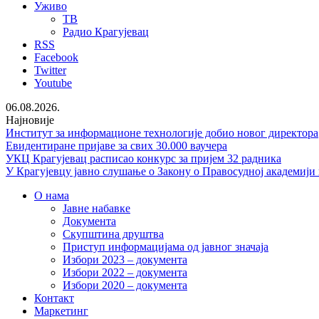
Уживо
ТВ
Радио Крагујевац
RSS
Facebook
Twitter
Youtube
06.08.2026.
Најновије
Институт за информационе технологије добио новог директора
Евидентиране пријаве за свих 30.000 ваучера
УКЦ Крагујевац расписао конкурс за пријем 32 радника
У Крагујевцу јавно слушање о Закону о Правосудној академији
О нама
Јавне набавке
Документа
Скупштина друштва
Приступ информацијама од јавног значаја
Избори 2023 – документа
Избори 2022 – документа
Избори 2020 – документа
Контакт
Маркетинг