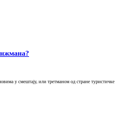
анжмана?
овима у смештају, или третманом од стране туристичке