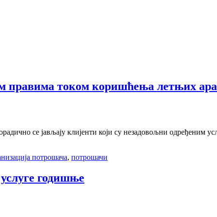
јим правима током коришћења летњих ар
радично се јављају клијенти који су незадовољни одређеним усл
низација потрошача
,
потрошачи
 услуге годишње