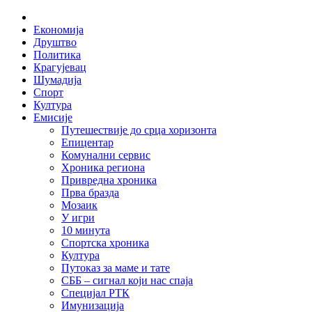
Skip
Home
to
Економија
content
Друштво
Политика
Крагујевац
Шумадија
Спорт
Култура
Емисије
Путешествије до срца хоризонта
Епицентар
Комунални сервис
Хроника региона
Привредна хроника
Прва бразда
Мозаик
У игри
10 минута
Спортска хроника
Култура
Путоказ за маме и тате
СББ – сигнал који нас спаја
Специјал РТК
Имунизација