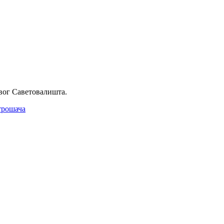
вог Саветовалишта.
трошача