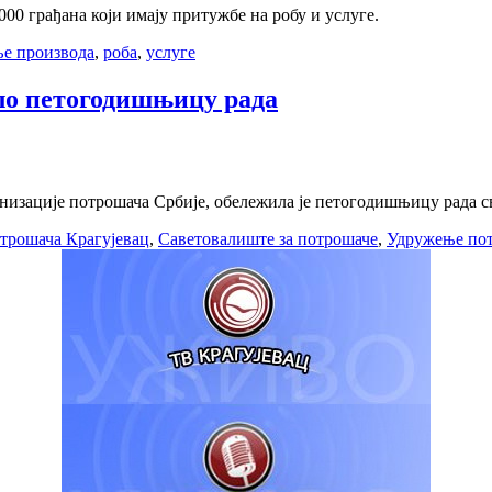
00 грађана који имају притужбе на робу и услуге.
е производа
,
роба
,
услуге
ло петогодишњицу рада
низације потрошача Србије, обележила је петогодишњицу рада с
трошача Крагујевац
,
Саветовалиште за потрошаче
,
Удружење по