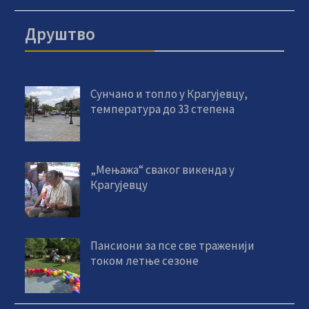
Друштво
Сунчано и топло у Крагујевцу,
температура до 33 степена
„Мењажа“ сваког викенда у
Крагујевцу
Пансиони за псе све траженији
током летње сезоне