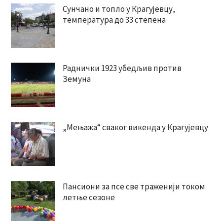
Сунчано и топло у Крагујевцу,
температура до 33 степена
Раднички 1923 убедљив против
Земуна
„Мењажа“ сваког викенда у Крагујевцу
Пансиони за псе све траженији током
летње сезоне