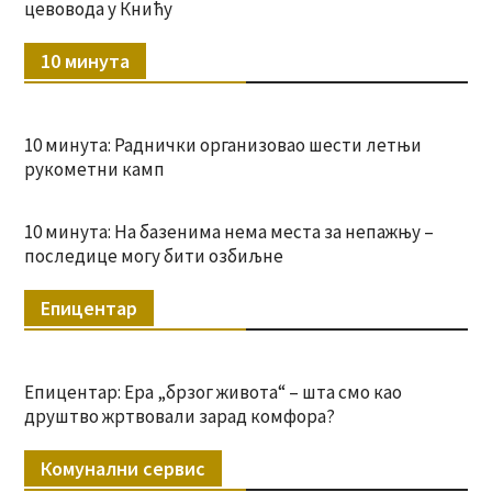
цевовода у Книћу
10 минута
10 минута: Раднички организовао шести летњи
рукометни камп
10 минута: На базенима нема места за непажњу –
последице могу бити озбиљне
Епицентар
Епицентар: Ера „брзог живота“ – шта смо као
друштво жртвовали зарад комфора?
Комунални сервис