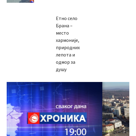
Етно село
Брана –
место
хармоније,
природних
лепота и
одмор за
душу