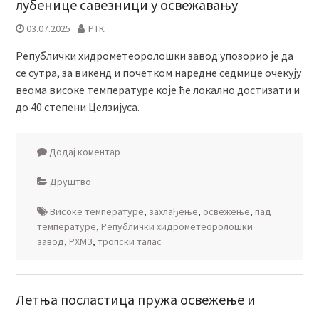
лубенице савезници у освежавању
03.07.2025
РТК
Републички хидрометеоролошки завод упозорио је да
се сутра, за викенд и почетком наредне седмице очекују
веома високе температуре које ће локално достизати и
до 40 степени Целзијуса.
Додај коментар
Друштво
Високе температуре
,
захлађење
,
освежење
,
пад
температуре
,
Републички хидрометеоролошки
завод
,
РХМЗ
,
тропски талас
Летња посластица пружа освежење и