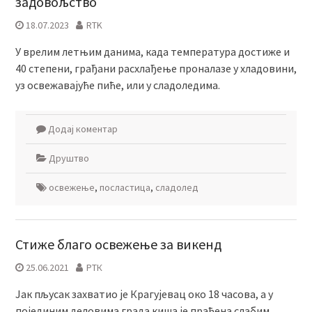
задовољство
18.07.2023
RTK
У врелим летњим данима, када температура достиже и
40 степени, грађани расхлађење проналазе у хладовини,
уз освежавајуће пиће, или у сладоледима.
Додај коментар
Друштво
освежење
,
посластица
,
сладолед
Стиже благо освежење за викенд
25.06.2021
РТК
Јак пљусак захватио је Крагујевац око 18 часова, а у
појединим деловима града киша је праћена слабим