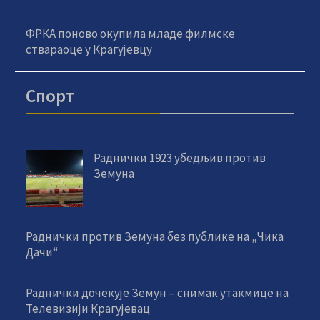
ФРКА поново окупила младе филмске
ствараоце у Крагујевцу
Спорт
Раднички 1923 убедљив против
Земуна
Раднички против Земуна без публике на „Чика
Дачи“
Раднички дочекује Земун – снимак утакмице на
Телевизији Крагујевац