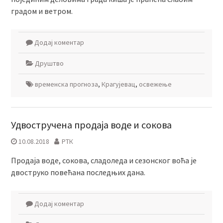
градом и ветром.
Додај коментар
Друштво
временска прогноза
,
Крагујевац
,
освежење
Удвостручена продаја воде и сокова
10.08.2018
РТК
Продаја воде, сокова, сладоледа и сезонског воћа је
двоструко повећана последњих дана.
Додај коментар