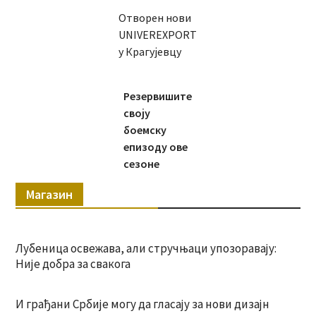
Отворен нови
UNIVEREXPORT
у Крагујевцу
Резервишите
своју
боемску
епизоду ове
сезоне
Магазин
Лубеница освежава, али стручњаци упозоравају:
Није добра за свакога
И грађани Србије могу да гласају за нови дизајн