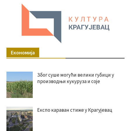
Економија
Због суше могући велики губици у
производњи кукуруза и соје
Експо караван стиже у Крагујевац