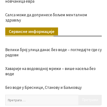
новчаница евра
Салса може да допринесе бољем менталном
здрављу
Сервисне информације
Велики број улица данас без воде – погледајте где су
радови
Хаварије на водоводној мрежи – више насеља без
воде
Без воде у Бресници, Станову и Баљковцу
Пр
за: