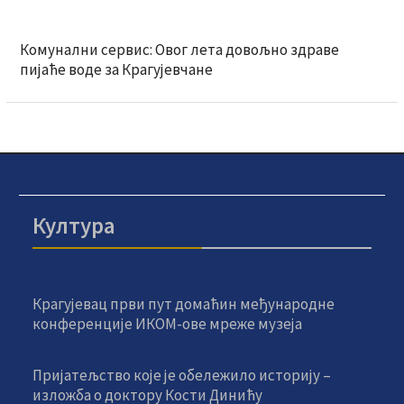
Комунални сервис: Овог лета довољно здраве
пијаће воде за Крагујевчане
Култура
Крагујевац први пут домаћин међународне
конференције ИКОМ-ове мреже музеја
Пријатељство које је обележило историју –
изложба о доктору Кости Динићу