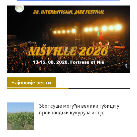
Најновије вести
Због суше могући велики губици у
производњи кукуруза и соје