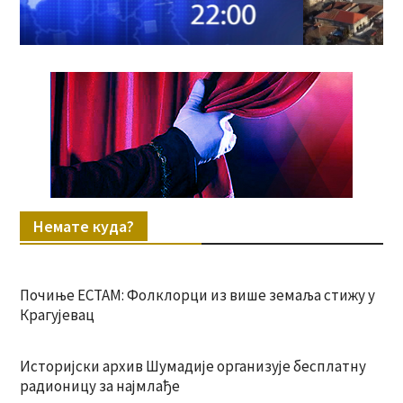
Немате куда?
Почиње ЕСТАМ: Фолклорци из више земаља стижу у
Крагујевац
Историјски архив Шумадије организује бесплатну
радионицу за најмлађе