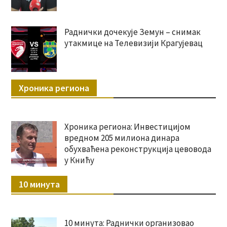
Раднички дочекује Земун – снимак
утакмице на Телевизији Крагујевац
Хроника региона
Хроника региона: Инвестицијом
вредном 205 милиона динара
обухваћена реконструкција цевовода
у Книћу
10 минута
10 минута: Раднички организовао