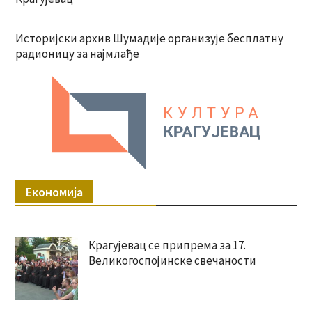
Историјски архив Шумадије организује бесплатну
радионицу за најмлађе
Економија
Крагујевац се припрема за 17.
Великогоспојинске свечаности