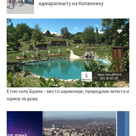
одмаралишту на Копаонику
Етно село Брана – место хармоније, природних лепота и
одмор за душу