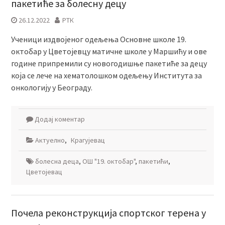
пакетиће за болесну децу
26.12.2022
РТК
Ученици издвојеног одељења Основне школе 19.
октобар у Цветојевцу матичне школе у Маршићу и ове
године припремили су новогодишње пакетиће за децу
која се лече на хематолошком одељењу Института за
онкологију у Београду.
Додај коментар
Актуелно
,
Крагујевац
болесна деца
,
ОШ "19. октобар"
,
пакетићи
,
Цветојевац
Почела реконструкција спортског терена у