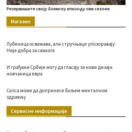
Резервишите своју боемску епизоду ове сезоне
Магазин
Лубеница освежава, али стручњаци упозоравају:
Није добра за свакога
И грађани Србије могу да гласају за нови дизајн
новчаница евра
Салса може да допринесе бољем менталном
здрављу
Сервисне информације