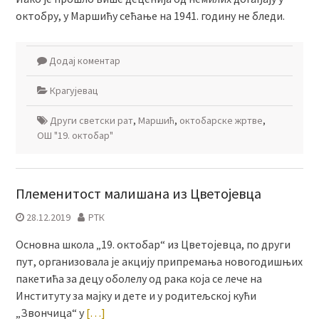
октобру, у Маршићу сећање на 1941. годину не бледи.
Додај коментар
Крагујевац
Други светски рат
,
Маршић
,
октобарске жртве
,
ОШ "19. октобар"
Племенитост малишана из Цветојевца
28.12.2019
РТК
Основна школа „19. октобар“ из Цветојевца, по други
пут, организовала је акцију припремања новогодишњих
пакетића за децу оболелу од рака која се лече на
Институту за мајку и дете и у родитељској кући
„Звончица“ у
[…]