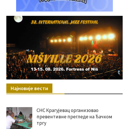
Најновије вести
СНС Крагујевац организовао
превентивне прегледе на Ђачком
тргу