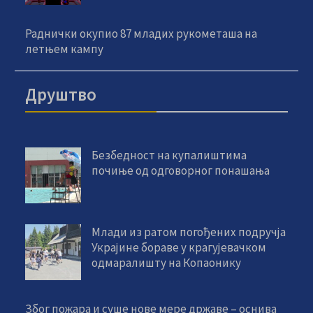
Раднички окупио 87 младих рукометаша на
летњем кампу
Друштво
Безбедност на купалиштима
почиње од одговорног понашања
Млади из ратом погођених подручја
Украјине бораве у крагујевачком
одмаралишту на Копаонику
Због пожара и суше нове мере државе – оснива