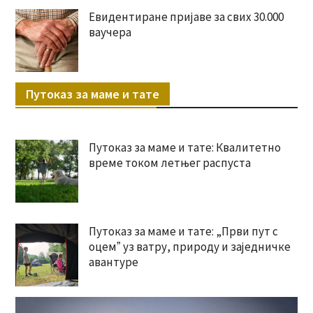
Евидентиране пријаве за свих 30.000
ваучера
Путоказ за маме и тате
Путоказ за маме и тате: Квалитетно
време током летњег распуста
Путоказ за маме и тате: „Први пут с
оцемˮ уз ватру, природу и заједничке
авантуре