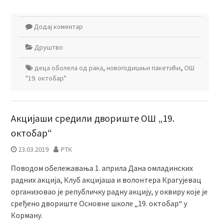
Додај коментар
Друштво
деца оболела од рака
,
новогодишњи пакетићи
,
ОШ
"19. октобар"
Акцијаши средили двориште ОШ „19.
октобар“
23.03.2019
РТК
Поводом обележавања 1. априла Дана омладинских
радних акција, Клуб акцијаша и волонтера Крагујевац
организовао је републичку радну акцију, у оквиру које је
сређено двориште Основне школе „19. октобар“ у
Корману.