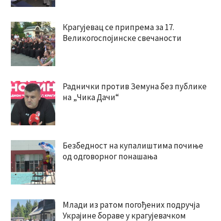
Крагујевац се припрема за 17.
Великогоспојинске свечаности
Раднички против Земуна без публике
на „Чика Дачи“
Безбедност на купалиштима почиње
од одговорног понашања
Млади из ратом погођених подручја
Украјине бораве у крагујевачком