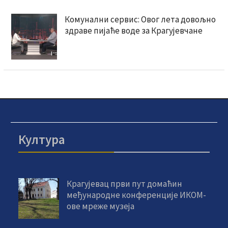
Комунални сервис: Овог лета довољно
здраве пијаће воде за Крагујевчане
Култура
Крагујевац први пут домаћин
међународне конференције ИКОМ-
ове мреже музеја