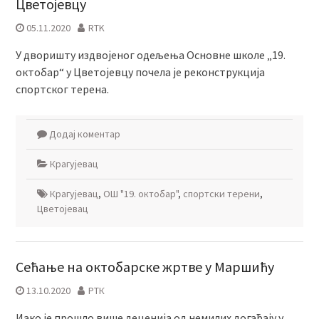
Цветојевцу
05.11.2020
RTK
У дворишту издвојеног одељења Основне школе „19.
октобар“ у Цветојевцу почела је реконструкција
спортског терена.
Додај коментар
Крагујевац
Крагујевац
,
ОШ "19. октобар"
,
спортски терени
,
Цветојевац
Сећање на октобарске жртве у Маршићу
13.10.2020
РТК
Иако је прошло више деценија од немилих догађају у