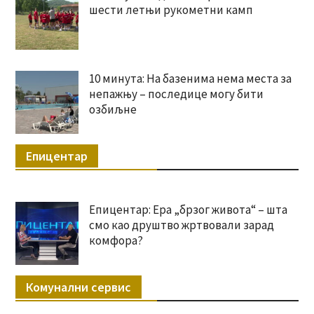
шести летњи рукометни камп
10 минута: На базенима нема места за
непажњу – последице могу бити
озбиљне
Епицентар
Епицентар: Ера „брзог живота“ – шта
смо као друштво жртвовали зарад
комфора?
Комунални сервис