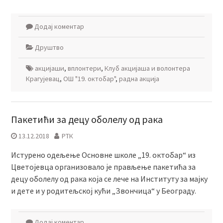
Додај коментар
Друштво
акцијаши
,
вплонтери
,
Клуб акцијаша и волонтера
Крагујевац
,
ОШ "19. октобар"
,
радна акција
Пакетићи за децу оболелу од рака
13.12.2018
РТК
Истурено одељење Основне школе „19. октобар“ из
Цветојевца организовало је прављење пакетића за
децу оболелу од рака која се лече на Институту за мајку
и дете и у родитељској кући „Звончица“ у Београду.
Додај коментар