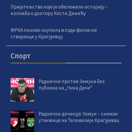
Пријатељство које је обележило историју –
изложба о доктору Кости Динићу
ФРКА поново окупила младе филмске
ствараоце у Крагујевцу
Спорт
Раднички против Земуна без
публике на „Чика Дачи“
Раднички дочекује Земун – снимак
утакмице на Телевизији Крагујевац