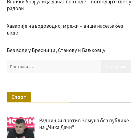
Велики број улица данас без воде – погледајте где су
радови
Хаварије на водоводној мрежи – више насеља без
воде
Без воде у Бресници, Станову и Баљковцу
Пр
за:
Спорт
Раднички против Земуна без публике
на „Чика Дачи“