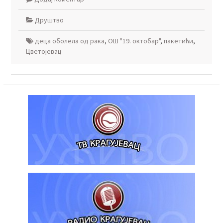
Друштво
деца оболела од рака
,
ОШ "19. октобар"
,
пакетићи
,
Цветојевац