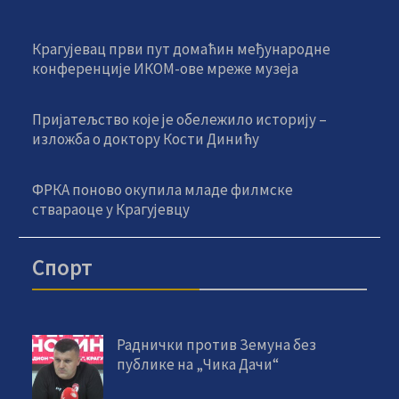
Крагујевац први пут домаћин међународне
конференције ИКОМ-ове мреже музеја
Пријатељство које је обележило историју –
изложба о доктору Кости Динићу
ФРКА поново окупила младе филмске
ствараоце у Крагујевцу
Спорт
Раднички против Земуна без
публике на „Чика Дачи“