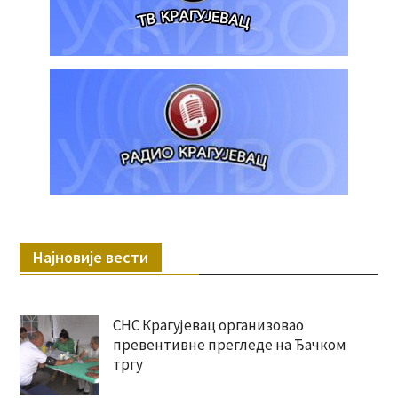
Најновије вести
СНС Крагујевац организовао
превентивне прегледе на Ђачком
тргу