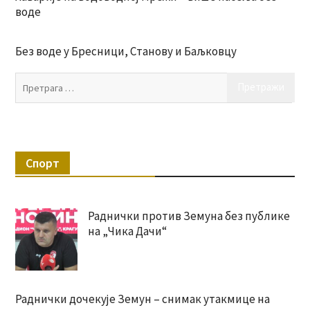
воде
Без воде у Бресници, Станову и Баљковцу
Пр
за:
Спорт
Раднички против Земуна без публике
на „Чика Дачи“
Раднички дочекује Земун – снимак утакмице на