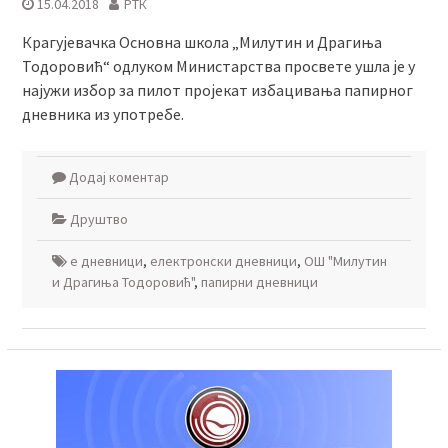
15.04.2018
РТК
Крагујевачка Основна школа „Милутин и Драгиња
Тодоровић“ одлуком Министарства просвете ушла је у
најужи избор за пилот пројекат избацивања папирног
дневника из употребе.
Додај коментар
Друштво
е дневници
,
електронски дневници
,
ОШ "Милутин
и Драгиња Тодоровић"
,
папирни дневници