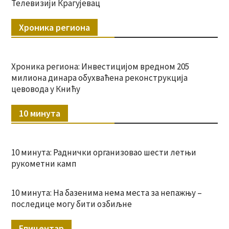
Телевизији Крагујевац
Хроника региона
Хроника региона: Инвестицијом вредном 205
милиона динара обухваћена реконструкција
цевовода у Книћу
10 минута
10 минута: Раднички организовао шести летњи
рукометни камп
10 минута: На базенима нема места за непажњу –
последице могу бити озбиљне
Епицентар