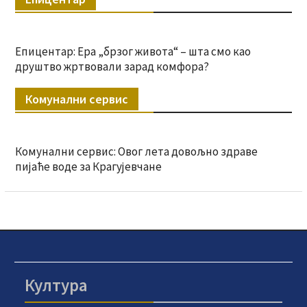
Епицентар: Ера „брзог живота“ – шта смо као
друштво жртвовали зарад комфора?
Комунални сервис
Комунални сервис: Овог лета довољно здраве
пијаће воде за Крагујевчане
Култура