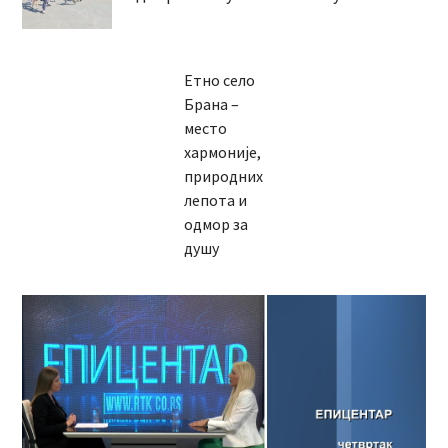
Етно село
Брана –
место
хармоније,
природних
лепота и
одмор за
душу