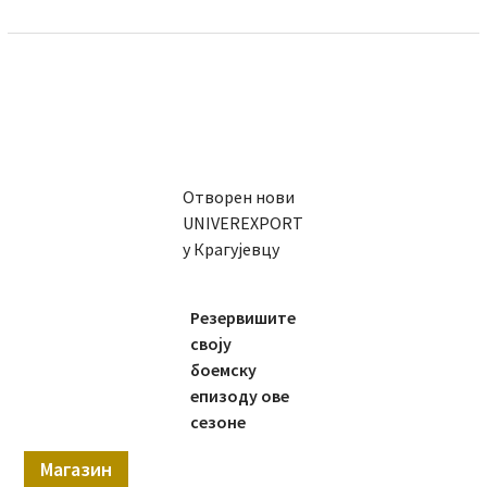
Отворен нови
UNIVEREXPORT
у Крагујевцу
Резервишите
своју
боемску
епизоду ове
сезоне
Магазин