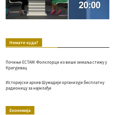
Немате куда?
Почиње ЕСТАМ: Фолклорци из више земаља стижу у
Крагујевац
Историјски архив Шумадије организује бесплатну
радионицу за најмлађе
Економија