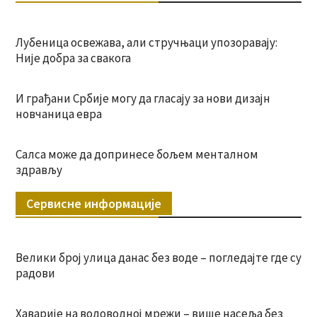
Лубеница освежава, али стручњаци упозоравају:
Није добра за свакога
И грађани Србије могу да гласају за нови дизајн
новчаница евра
Салса може да допринесе бољем менталном
здрављу
Сервисне информације
Велики број улица данас без воде – погледајте где су
радови
Хаварије на водоводној мрежи – више насеља без