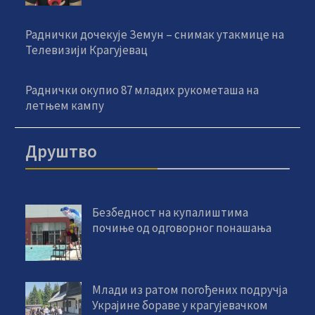
Раднички дочекује Земун – снимак утакмице на
Телевизији Крагујевац
Раднички окупио 87 младих рукометаша на
летњем кампу
Друштво
Безбедност на купалиштима
почиње од одговорног понашања
Млади из ратом погођених подручја
Украјине бораве у крагујевачком