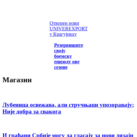
Отворен нови
UNIVEREXPORT
у Крагујевцу
Резервишите
своју
боемску
епизоду ове
сезоне
Магазин
Лубеница освежава, али стручњаци упозоравају:
Није добра за свакога
И грађани Србије могу да гласају за нови дизајн