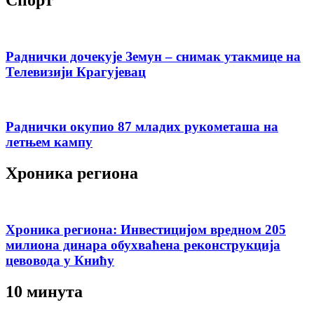
Раднички дочекује Земун – снимак утакмице на
Телевизији Крагујевац
Раднички окупио 87 младих рукометаша на
летњем кампу
Хроника региона
Хроника региона: Инвестицијом вредном 205
милиона динара обухваћена реконструкција
цевовода у Книћу
10 минута