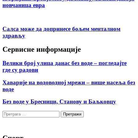
новчаница евра
Салса може да допринесе бољем менталном
здрављу
Сервисне информације
Велики број улица данас без воде – погледајте
где су радови
Хаварије на водоводној мрежи – више насеља без
воде
Без воде у Бресници, Станову и Баљковцу
Претрага
за:
Спорт