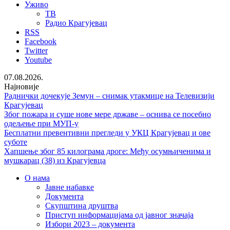
Уживо
ТВ
Радио Крагујевац
RSS
Facebook
Twitter
Youtube
07.08.2026.
Најновије
Раднички дочекује Земун – снимак утакмице на Телевизији
Крагујевац
Због пожара и суше нове мере државе – оснива се посебно
одељење при МУП-у
Бесплатни превентивни прегледи у УКЦ Крагујевац и ове
суботе
Хапшење због 85 килограма дроге: Међу осумњиченима и
мушкарац (38) из Крагујевца
О нама
Јавне набавке
Документа
Скупштина друштва
Приступ информацијама од јавног значаја
Избори 2023 – документа