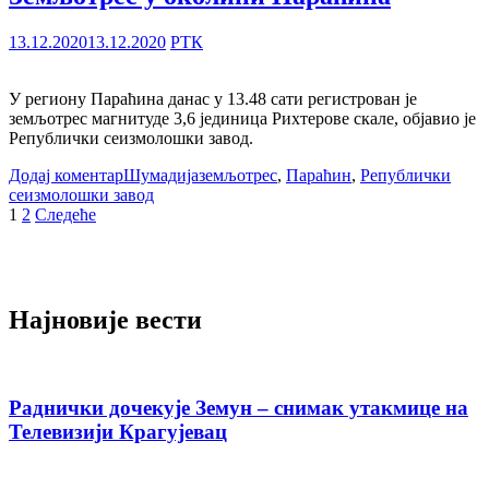
13.12.2020
13.12.2020
РТК
У региону Параћина данас у 13.48 сати регистрован је
земљотрес магнитуде 3,6 јединица Рихтерове скале, објавио је
Републички сеизмолошки завод.
Додај коментар
Шумадија
земљотрес
,
Параћин
,
Републички
сеизмолошки завод
Пагинација
1
2
Следеће
чланака
Најновије вести
Раднички дочекује Земун – снимак утакмице на
Телевизији Крагујевац