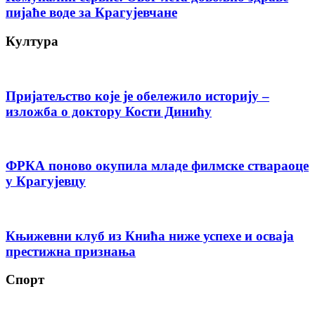
пијаће воде за Крагујевчане
Култура
Пријатељство које је обележило историју –
изложба о доктору Кости Динићу
ФРКА поново окупила младе филмске ствараоце
у Крагујевцу
Књижевни клуб из Кнића ниже успехе и осваја
престижна признања
Спорт