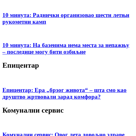
10 минута: Раднички организовао шести летњи
рукометни камп
10 минута: На базенима нема места за непажњу
– последице могу бити озбиљне
Епицентар
Епицентар: Ера „брзог живота“ – шта смо као
друштво жртвовали зарад комфора?
Комунални сервис
Комунални сервис: Овог лета довољно здраве