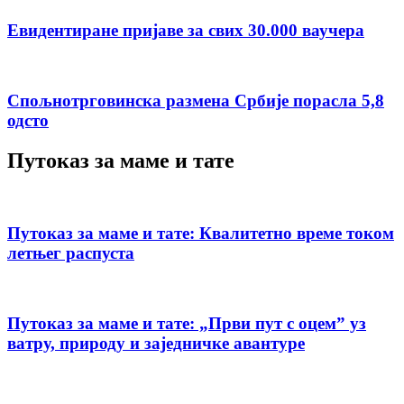
Евидентиране пријаве за свих 30.000 ваучера
Спољнотрговинска размена Србије порасла 5,8
одсто
Путоказ за маме и тате
Путоказ за маме и тате: Квалитетно време током
летњег распуста
Путоказ за маме и тате: „Први пут с оцемˮ уз
ватру, природу и заједничке авантуре