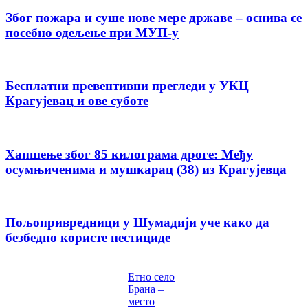
Због пожара и суше нове мере државе – оснива се
посебно одељење при МУП-у
Бесплатни превентивни прегледи у УКЦ
Крагујевац и ове суботе
Хапшење због 85 килограма дроге: Међу
осумњиченима и мушкарац (38) из Крагујевца
Пољопривредници у Шумадији уче како да
безбедно користе пестициде
Етно село
Брана –
место