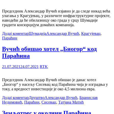
Председник Александар Вучић изјавио је да следе никад већа
улагања у Крагујевац, у различите инфраструктурне пројекте,
наводећи да ће обилазницу око града у срцу Шумадије
градити конзорцијум домаћих компанија.
Додај коментар
Шумадија
Александар Вучић
,
Крагујевац
,
Параћин
Вучић обишао хотел „Биогор“ код
Параћина
21.07.2021
24.07.2021
RTK
Председник Александар Вучић обишао је данас хотел
„Биогор“ у насељу Сисевац код Параћина чија је изградња у
току, а вредност инвестиције је око 4,5 милиона евра.
Додај коментар
Друштво
Александар Вучић
,
Бранислав
Недимовић
,
Параћин
,
Сисевац
,
Татјана Матић
Земљотрес у околини Параћина