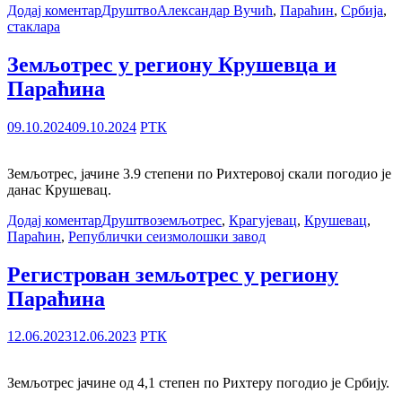
Додај коментар
Друштво
Александар Вучић
,
Параћин
,
Србија
,
стаклара
Земљотрес у региону Крушевца и
Параћина
09.10.2024
09.10.2024
РТК
Земљотрес, јачине 3.9 степени по Рихтеровој скали погодио је
данас Крушевац.
Додај коментар
Друштво
земљотрес
,
Крагујевац
,
Крушевац
,
Параћин
,
Републички сеизмолошки завод
Регистрован земљотрес у региону
Параћина
12.06.2023
12.06.2023
РТК
Земљотрес јачине од 4,1 степен по Рихтеру погодио је Србију.