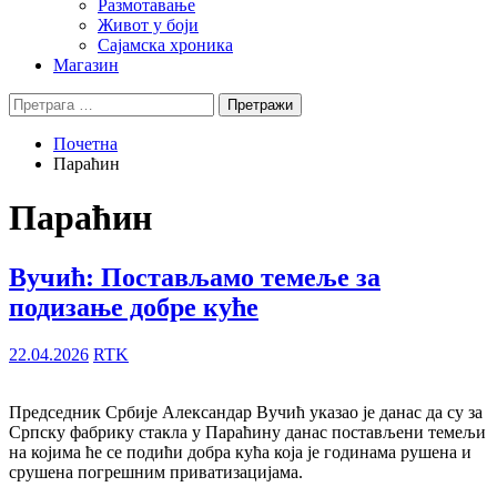
Размотавање
Живот у боји
Сајамска хроника
Магазин
Претрага
за:
Почетна
Параћин
Параћин
Вучић: Постављамо темеље за
подизање добре куће
22.04.2026
RTK
Председник Србије Александар Вучић указао је данас да су за
Српску фабрику стакла у Параћину данас постављени темељи
на којима ће се подићи добра кућа која је годинама рушена и
срушена погрешним приватизацијама.