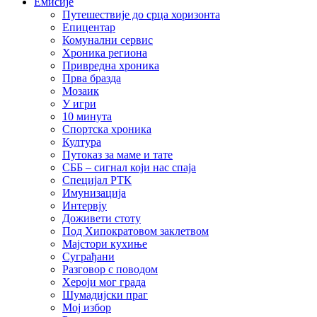
Емисије
Путешествије до срца хоризонта
Епицентар
Комунални сервис
Хроника региона
Привредна хроника
Прва бразда
Мозаик
У игри
10 минута
Спортска хроника
Култура
Путоказ за маме и тате
СББ – сигнал који нас спаја
Специјал РТК
Имунизација
Интервју
Доживети стоту
Под Хипократовом заклетвом
Мајстори кухиње
Суграђани
Разговор с поводом
Хероји мог града
Шумадијски праг
Мој избор