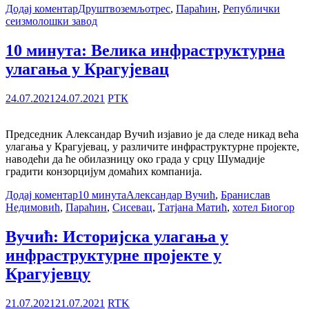
Додај коментар
Друштво
земљотрес
,
Параћин
,
Републички
сеизмолошки завод
10 минута: Велика инфраструктурна
улагања у Крагујевац
24.07.2021
24.07.2021
РТК
Председник Александар Вучић изјавио је да следе никад већа
улагања у Крагујевац, у различите инфраструктурне пројекте,
наводећи да ће обилазницу око града у срцу Шумадије
градити конзорцијум домаћих компанија.
Додај коментар
10 минута
Александар Вучић
,
Бранислав
Недимовић
,
Параћин
,
Сисевац
,
Татјана Матић
,
хотел Биогор
Вучић: Историјска улагања у
инфраструктурне пројекте у
Крагујевцу
21.07.2021
21.07.2021
RTK