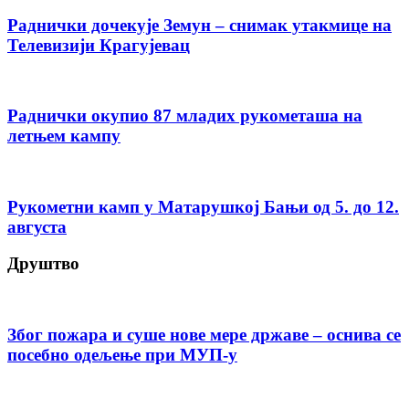
Раднички дочекује Земун – снимак утакмице на
Телевизији Крагујевац
Раднички окупио 87 младих рукометаша на
летњем кампу
Рукометни камп у Матарушкој Бањи од 5. до 12.
августа
Друштво
Због пожара и суше нове мере државе – оснива се
посебно одељење при МУП-у