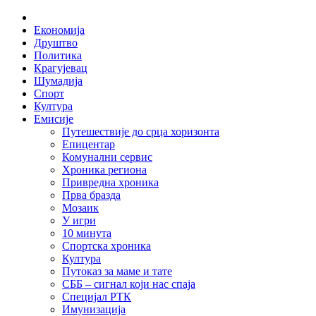
Skip
Home
to
Економија
content
Друштво
Политика
Крагујевац
Шумадија
Спорт
Култура
Емисије
Путешествије до срца хоризонта
Епицентар
Комунални сервис
Хроника региона
Привредна хроника
Прва бразда
Мозаик
У игри
10 минута
Спортска хроника
Култура
Путоказ за маме и тате
СББ – сигнал који нас спаја
Специјал РТК
Имунизација