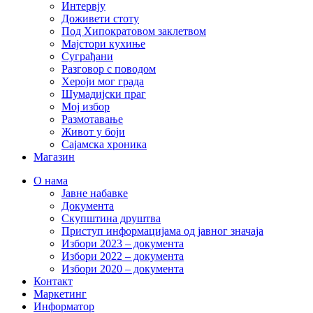
Интервју
Доживети стоту
Под Хипократовом заклетвом
Мајстори кухиње
Суграђани
Разговор с поводом
Хероји мог града
Шумадијски праг
Мој избор
Размотавање
Живот у боји
Сајамска хроника
Магазин
О нама
Јавне набавке
Документа
Скупштина друштва
Приступ информацијама од јавног значаја
Избори 2023 – документа
Избори 2022 – документа
Избори 2020 – документа
Контакт
Маркетинг
Информатор