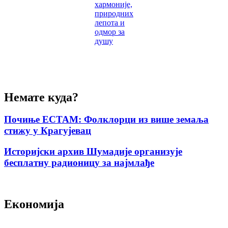
хармоније,
природних
лепота и
одмор за
душу
Немате куда?
Почиње ЕСТАМ: Фолклорци из више земаља
стижу у Крагујевац
Историјски архив Шумадије организује
бесплатну радионицу за најмлађе
Економија