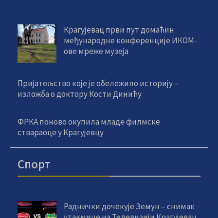
Крагујевац први пут домаћин
међународне конференције ИКОМ-
ове мреже музеја
Пријатељство које је обележило историју –
изложба о доктору Кости Динићу
ФРКА поново окупила младе филмске
ствараоце у Крагујевцу
Спорт
Раднички дочекује Земун – снимак
утакмице на Телевизији Крагујевац