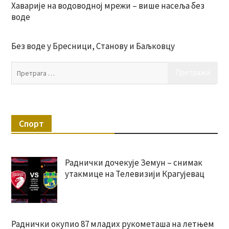
Хаварије на водоводној мрежи – више насеља без
воде
Без воде у Бресници, Станову и Баљковцу
Пр
за:
Спорт
Раднички дочекује Земун – снимак
утакмице на Телевизији Крагујевац
Раднички окупио 87 младих рукометаша на летњем