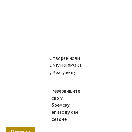
Отворен нови
UNIVEREXPORT
у Крагујевцу
Резервишите
своју
боемску
епизоду ове
сезоне
Магазин