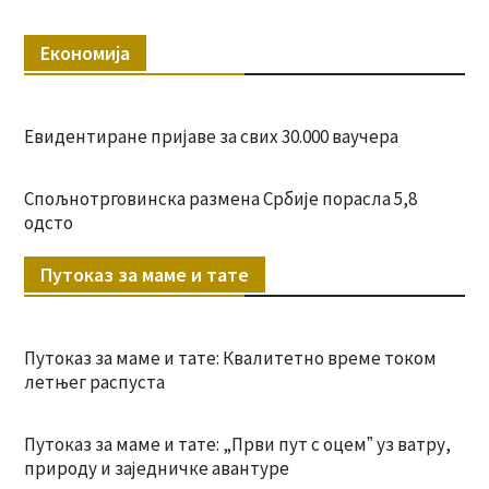
Економија
Евидентиране пријаве за свих 30.000 ваучера
Спољнотрговинска размена Србије порасла 5,8
одсто
Путоказ за маме и тате
Путоказ за маме и тате: Квалитетно време током
летњег распуста
Путоказ за маме и тате: „Први пут с оцемˮ уз ватру,
природу и заједничке авантуре