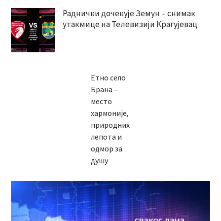
Раднички дочекује Земун – снимак
утакмице на Телевизији Крагујевац
Етно село
Брана –
место
хармоније,
природних
лепота и
одмор за
душу