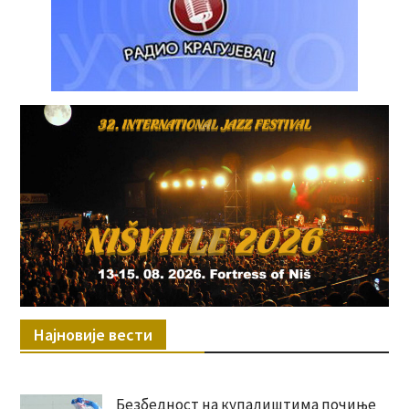
Најновије вести
Безбедност на купалиштима почиње