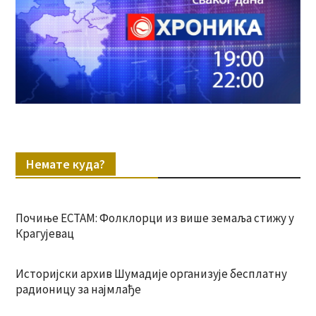
Немате куда?
Почиње ЕСТАМ: Фолклорци из више земаља стижу у
Крагујевац
Историјски архив Шумадије организује бесплатну
радионицу за најмлађе