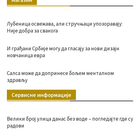
Лубеница освежава, али стручњаци упозоравају:
Није добра за свакога
И грађани Србије могу да гласају за нови дизајн
новчаница евра
Салса може да допринесе бољем менталном
здрављу
Сервисне информације
Велики број улица данас без воде – погледајте где су
радови