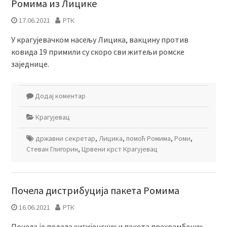
Ромима из Лицике
17.06.2021
РТК
У крагујевачком насељу Лицика, вакцину против
ковида 19 примили су скоро сви житељи ромске
заједнице.
Додај коментар
Крагујевац
државни секретар
,
Лицика
,
помоћ Ромима
,
Роми
,
Стеван Глигорин
,
Црвени крст Крагујевац
Почела дистрибуција пакета Ромима
16.06.2021
РТК
Почела је подела хигијенских и пакета прехрамбених