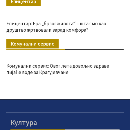
Епицентар
Епицентар: Ера „брзог живота“ – шта смо као
друштво жртвовали зарад комфора?
Комунални сервис
Комунални сервис: Овог лета довољно здраве
пијаће воде за Крагујевчане
Култура