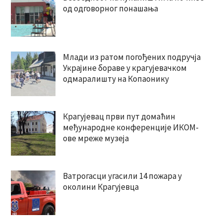
од одговорног понашања
Млади из ратом погођених подручја
Украјине бораве у крагујевачком
одмаралишту на Копаонику
Крагујевац први пут домаћин
међународне конференције ИКОМ-
ове мреже музеја
Ватрогасци угасили 14 пожара у
околини Крагујевца