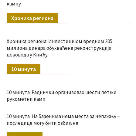
кампу
Хроника региона
Хроника региона: Инвестицијом вредном 205
милиона динара обухваћена реконструкција
цевовода у Книћу
10 минута
10 минута: Раднички организовао шести летњи
рукометни камп
10 минута: На базенима нема места за непажњу –
последице могу бити озбиљне