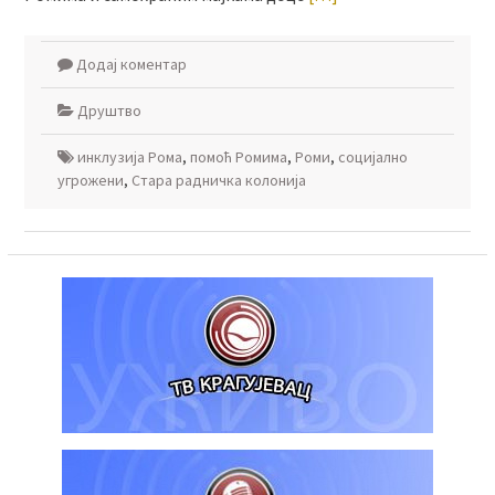
Додај коментар
Друштво
инклузија Рома
,
помоћ Ромима
,
Роми
,
социјално
угрожени
,
Стара радничка колонија