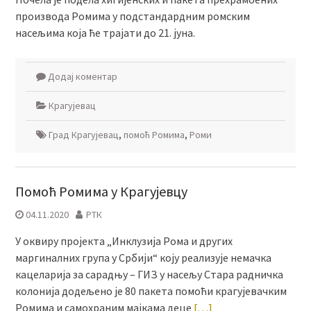
производа Ромима у подстандардним ромским
насељима која ће трајати до 21. јуна.
Додај коментар
Крагујевац
Град Крагујевац
,
помоћ Ромима
,
Роми
Помоћ Ромима у Крагујевцу
04.11.2020
РТК
У оквиру пројекта „Инклузија Рома и других
маргиналних група у Србији“ коју реализује немачка
кацеларија за сарадњу – ГИЗ у насељу Стара радничка
колонија додељено је 80 пакета помоћи крагујевачким
Ромима и самохраним мајкама деце
[…]