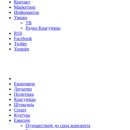
Контакт
Маркетинг
Информатор
Уживо
ТВ
Радио Крагујевац
RSS
Facebook
Twitter
Youtube
Home
Економија
Друштво
Политика
Крагујевац
Шумадија
Спорт
Култура
Емисије
Путешествије до срца хоризонта