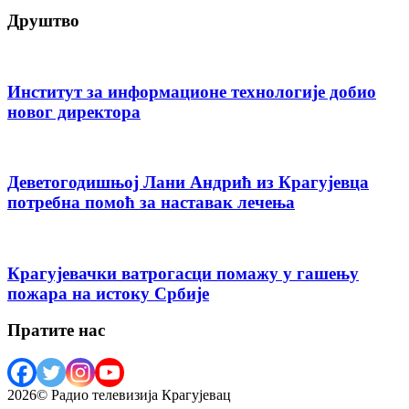
Друштво
Институт за информационе технологије добио
новог директора
Деветогодишњој Лани Андрић из Крагујевца
потребна помоћ за наставак лечења
Крагујевачки ватрогасци помажу у гашењу
пожара на истоку Србије
Пратите нас
2026© Радио телевизија Крагујевац