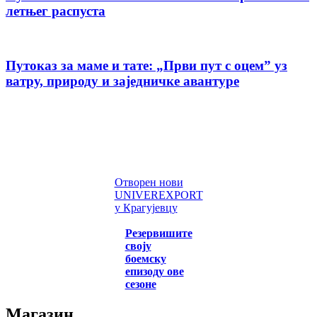
летњег распуста
Путоказ за маме и тате: „Први пут с оцемˮ уз
ватру, природу и заједничке авантуре
Отворен нови
UNIVEREXPORT
у Крагујевцу
Резервишите
своју
боемску
епизоду ове
сезоне
Магазин