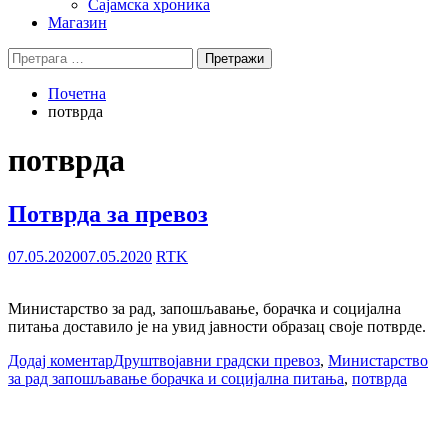
Сајамска хроника
Магазин
Претрага
за:
Почетна
потврда
потврда
Потврда за превоз
07.05.2020
07.05.2020
RTK
Министарство за рад, запошљавање, борачка и социјална
питања доставило је на увид јавности образац своје потврде.
Додај коментар
Друштво
јавни градски превоз
,
Министарство
за рад запошљавање борачка и социјална питања
,
потврда