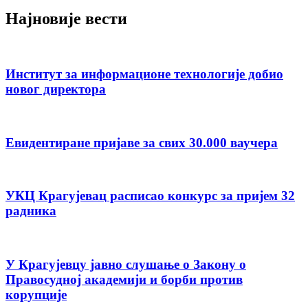
Најновије вести
Институт за информационе технологије добио
новог директора
Евидентиране пријаве за свих 30.000 ваучера
УКЦ Крагујевац расписао конкурс за пријем 32
радника
У Крагујевцу јавно слушање о Закону о
Правосудној академији и борби против
корупције