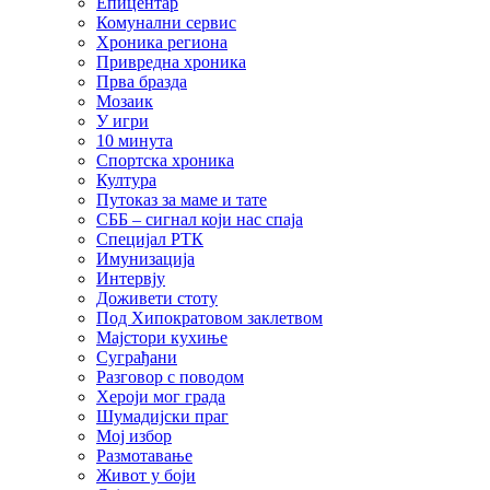
Епицентар
Комунални сервис
Хроника региона
Привредна хроника
Прва бразда
Мозаик
У игри
10 минута
Спортска хроника
Култура
Путоказ за маме и тате
СББ – сигнал који нас спаја
Специјал РТК
Имунизација
Интервју
Доживети стоту
Под Хипократовом заклетвом
Мајстори кухиње
Суграђани
Разговор с поводом
Хероји мог града
Шумадијски праг
Мој избор
Размотавање
Живот у боји