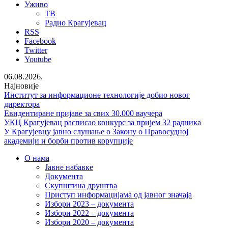
Уживо
ТВ
Радио Крагујевац
RSS
Facebook
Twitter
Youtube
06.08.2026.
Најновије
Институт за информационе технологије добио новог
директора
Евидентиране пријаве за свих 30.000 ваучера
УКЦ Крагујевац расписао конкурс за пријем 32 радника
У Крагујевцу јавно слушање о Закону о Правосудној
академији и борби против корупције
О нама
Јавне набавке
Документа
Скупштина друштва
Приступ информацијама од јавног значаја
Избори 2023 – документа
Избори 2022 – документа
Избори 2020 – документа