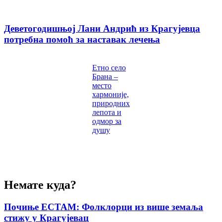
Деветогодишњој Лани Андрић из Крагујевца
потребна помоћ за наставак лечења
Етно село
Брана –
место
хармоније,
природних
лепота и
одмор за
душу
Немате куда?
Почиње ЕСТАМ: Фолклорци из више земаља
стижу у Крагујевац