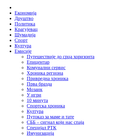
Skip
Home
to
Економија
content
Друштво
Политика
Крагујевац
Шумадија
Спорт
Култура
Емисије
Путешествије до срца хоризонта
Епицентар
Комунални сервис
Хроника региона
Привредна хроника
Прва бразда
Мозаик
У игри
10 минута
Спортска хроника
Култура
Путоказ за маме и тате
СББ – сигнал који нас спаја
Специјал РТК
Имунизација