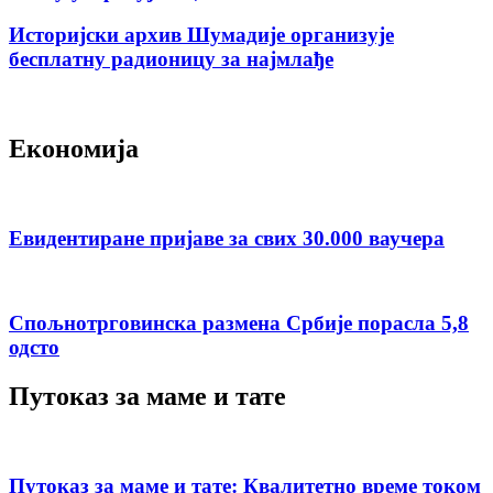
Историјски архив Шумадије организује
бесплатну радионицу за најмлађе
Економија
Евидентиране пријаве за свих 30.000 ваучера
Спољнотрговинска размена Србије порасла 5,8
одсто
Путоказ за маме и тате
Путоказ за маме и тате: Квалитетно време током