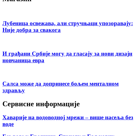
Лубеница освежава, али стручњаци упозоравају:
Није добра за свакога
И грађани Србије могу да гласају за нови дизајн
новчаница евра
Салса може да допринесе бољем менталном
здрављу
Сервисне информације
Хаварије на водоводној мрежи – више насеља без
воде