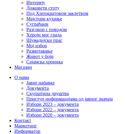
Интервју
Доживети стоту
Под Хипократовом заклетвом
Мајстори кухиње
Суграђани
Разговор с поводом
Хероји мог града
Шумадијски праг
Мој избор
Размотавање
Живот у боји
Сајамска хроника
Магазин
О нама
Јавне набавке
Документа
Скупштина друштва
Приступ информацијама од јавног значаја
Избори 2023 – документа
Избори 2022 – документа
Избори 2020 – документа
Контакт
Маркетинг
Информатор