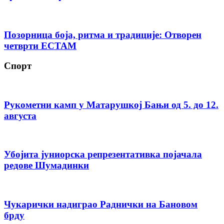
Позорница боја, ритма и традиције: Отворен
четврти ЕСТАМ
Спорт
Рукометни камп у Матарушкој Бањи од 5. до 12.
августа
Убојита јуниорска репрезентативка појачала
редове Шумадинки
Чукарички надиграо Раднички на Бановом
брду