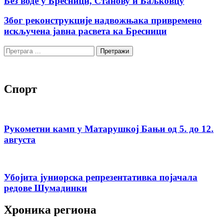
Без воде у Бресници, Станову и Баљковцу
Због реконструкције надвожњака привремено
искључена јавна расвета ка Бресници
Претрага
за:
Спорт
Рукометни камп у Матарушкој Бањи од 5. до 12.
августа
Убојита јуниорска репрезентативка појачала
редове Шумадинки
Хроника региона