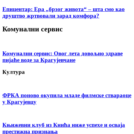
Епицентар: Ера „брзог живота“ – шта смо као
друштво жртвовали зарад комфора?
Комунални сервис
Комунални сервис: Овог лета довољно здраве
пијаће воде за Крагујевчане
Култура
ФРКА поново окупила младе филмске ствараоце
у Крагујевцу
Књижевни клуб из Кнића ниже успехе и осваја
престижна признања