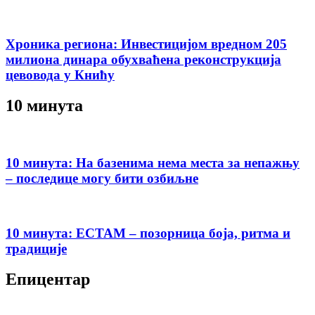
Хроника региона: Инвестицијом вредном 205
милиона динара обухваћена реконструкција
цевовода у Книћу
10 минута
10 минута: На базенима нема места за непажњу
– последице могу бити озбиљне
10 минута: ЕСТАМ – позорница боја, ритма и
традиције
Епицентар