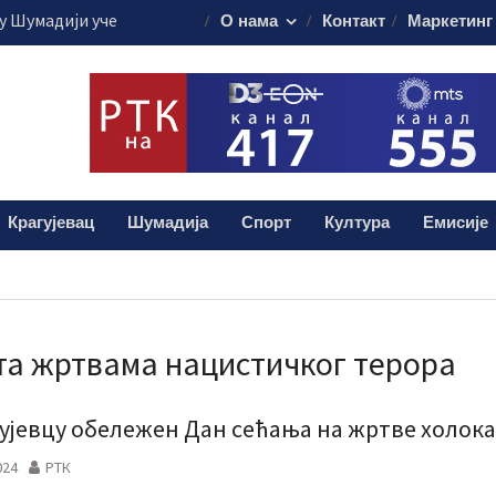
 Шумадији уче
О нама
Контакт
Маркетинг
ористе пестициде
уста путује на
45.000 евра
је обележило
 о доктору Кости
лограма дроге:
Крагујевац
Шумадија
Спорт
Култура
Емисије
и мушкарац (38)
а жртвама нацистичког терора
гујевцу обележен Дан сећања на жртве холока
024
РТК