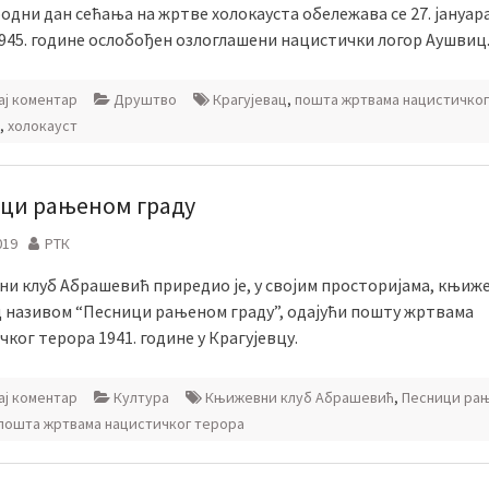
дни дан сећања на жртве холокауста обележава се 27. јануара
1945. године ослобођен озлоглашени нацистички логор Аушвиц
ј коментар
Друштво
Крагујевац
,
пошта жртвама нацистичког
,
холокауст
ци рањеном граду
019
РТК
и клуб Абрашевић приредио је, у својим просторијама, књиж
д називом “Песници рањеном граду”, одајући пошту жртвама
ког терора 1941. године у Крагујевцу.
ј коментар
Култура
Књижевни клуб Абрашевић
,
Песници ра
пошта жртвама нацистичког терора