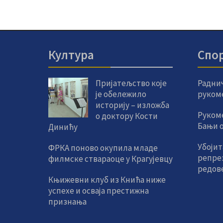
Култура
Спо
Пријатељство које
Радни
је обележило
руком
историју – изложба
Руком
о доктору Кости
Бањи од
Динићу
Убојит
ФРКА поново окупила младе
репре
филмске ствараоце у Крагујевцу
редов
Књижевни клуб из Кнића ниже
успехе и осваја престижна
признања