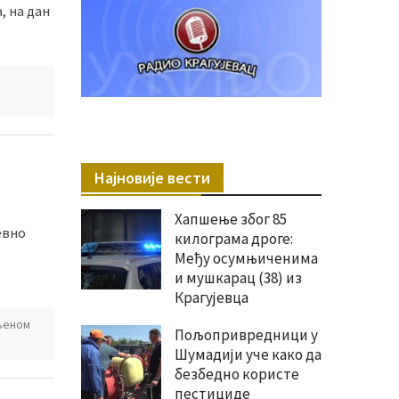
, на дан
.
Најновије вести
Хапшење због 85
евно
килограма дроге:
Међу осумњиченима
и мушкарац (38) из
Крагујевца
њеном
Пољопривредници у
Шумадији уче како да
безбедно користе
пестициде