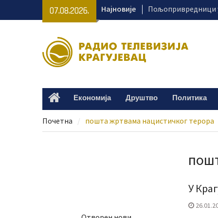
Skip
Најновије
Пољопривредници у
07.08.2026.
to
како да безбедно к
content
Лана Андрић 11. авг
лечење – потребно 
Пријатељство које 
историју – изложба
Динићу
Хапшење због 85 ки
Економија
Друштво
Политика
Home
Међу осумњиченима 
из Крагујевца
Почетна
пошта жртвама нацистичког терора
пошт
У Кра
26.01.2
Отворен нови