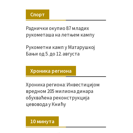
Спорт
Раднички окупио 87 младих
рукометаша на летњем кампу
Рукометни камп у Матарушкој
Бањи од 5. до 12. августа
Хроника региона
Хроника региона: Инвестицијом
вредном 205 милиона динара
обухваћена реконструкција
цевовода у Книћу
10 минута