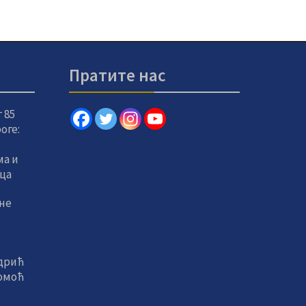
Пратите нас
 85
оге:
а и
вца
не
дрић
помоћ