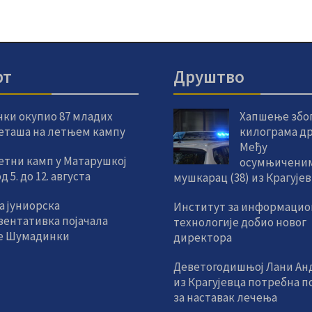
рт
Друштво
чки окупио 87 младих
Хапшење због
еташа на летњем кампу
килограма др
Међу
етни камп у Матарушкој
осумњиченим
 5. до 12. августа
мушкарац (38) из Крагује
а јуниорска
Институт за информацио
зентативка појачала
технологије добио новог
е Шумадинки
директора
Деветогодишњој Лани Ан
из Крагујевца потребна 
за наставак лечења