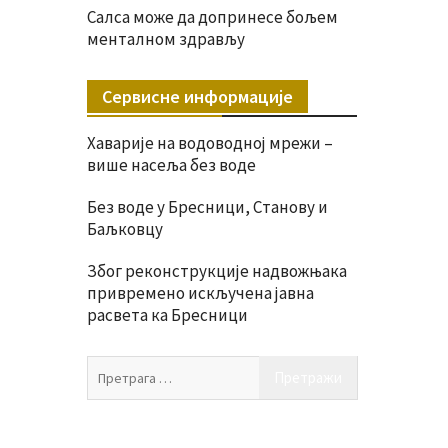
Салса може да допринесе бољем
менталном здрављу
Сервисне информације
Хаварије на водоводној мрежи –
више насеља без воде
Без воде у Бресници, Станову и
Баљковцу
Због реконструкције надвожњака
привремено искључена јавна
расвета ка Бресници
Претрага
за: