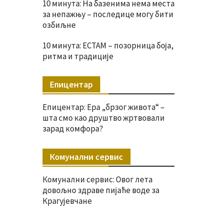
10 минута: На базенима нема места
за непажњу – последице могу бити
озбиљне
10 минута: ЕСТАМ – позорница боја,
ритма и традиције
Епицентар
Епицентар: Ера „брзог живота“ –
шта смо као друштво жртвовали
зарад комфора?
Комунални сервис
Комунални сервис: Овог лета
довољно здраве пијаће воде за
Крагујевчане