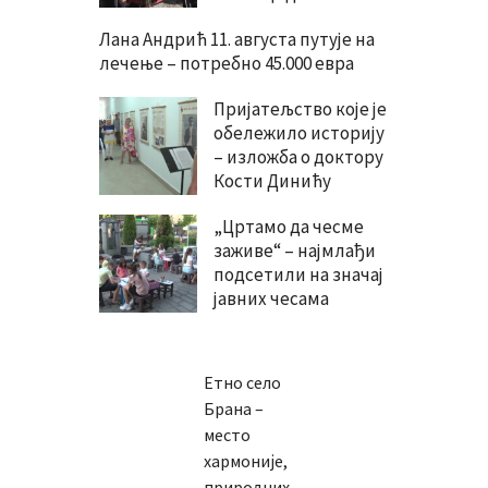
Лана Андрић 11. августа путује на
лечење – потребно 45.000 евра
Пријатељство које је
обележило историју
– изложба о доктору
Кости Динићу
„Цртамо да чесме
заживе“ – најмлађи
подсетили на значај
јавних чесама
Етно село
Брана –
место
хармоније,
природних