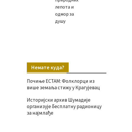
лепота и
одмор за
душу
Немате куда?
Почиње ЕСТАМ: Фолклорци из
више земаља стижу у Крагујевац
Историјски архив Шумадије
организује бесплатну радионицу
за најмлађе