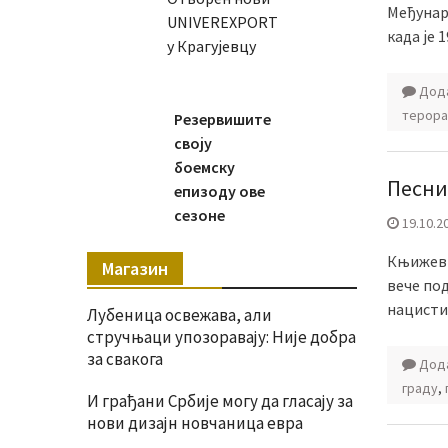
Међунаро
UNIVEREXPORT
када је 
у Крагујевцу
Дода
терора
Резервишите
своју
боемску
Песни
епизоду ове
сезоне
19.10.2
Књижевн
Магазин
вече по
нацистич
Лубеница освежава, али
стручњаци упозоравају: Није добра
за свакога
Дода
граду
,
И грађани Србије могу да гласају за
нови дизајн новчаница евра