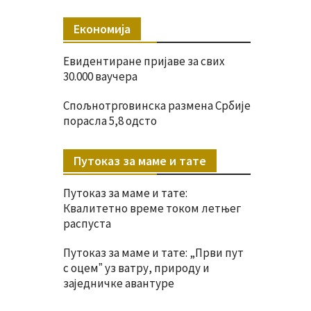
Економија
Евидентиране пријаве за свих
30.000 ваучера
Спољнотрговинска размена Србије
порасла 5,8 одсто
Путоказ за маме и тате
Путоказ за маме и тате:
Квалитетно време током летњег
распуста
Путоказ за маме и тате: „Први пут
с оцемˮ уз ватру, природу и
заједничке авантуре