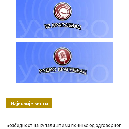
Најновије вести
Безбедност на купалиштима почиње од одговорног