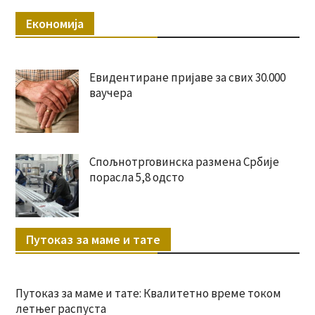
Економија
Евидентиране пријаве за свих 30.000
ваучера
Спољнотрговинска размена Србије
порасла 5,8 одсто
Путоказ за маме и тате
Путоказ за маме и тате: Квалитетно време током
летњег распуста