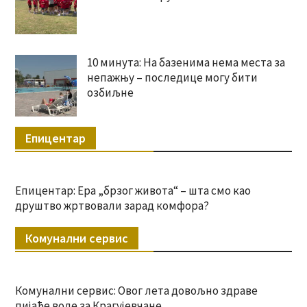
10 минута: На базенима нема места за
непажњу – последице могу бити
озбиљне
Епицентар
Епицентар: Ера „брзог живота“ – шта смо као
друштво жртвовали зарад комфора?
Комунални сервис
Комунални сервис: Овог лета довољно здраве
пијаће воде за Крагујевчане