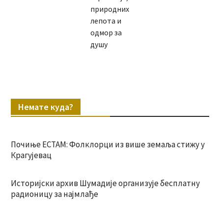
природних
лепота и
одмор за
душу
Немате куда?
Почиње ЕСТАМ: Фолклорци из више земаља стижу у
Крагујевац
Историјски архив Шумадије организује бесплатну
радионицу за најмлађе