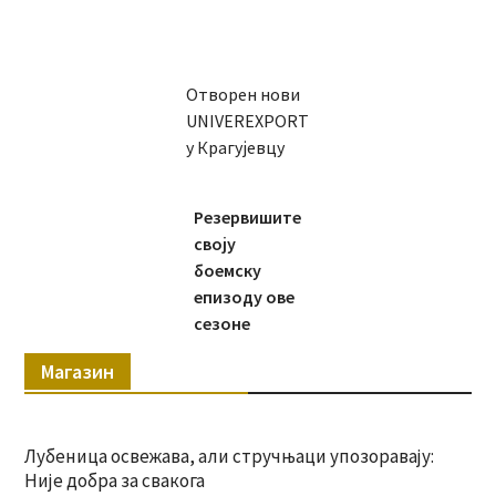
Отворен нови
UNIVEREXPORT
у Крагујевцу
Резервишите
своју
боемску
епизоду ове
сезоне
Магазин
Лубеница освежава, али стручњаци упозоравају:
Није добра за свакога