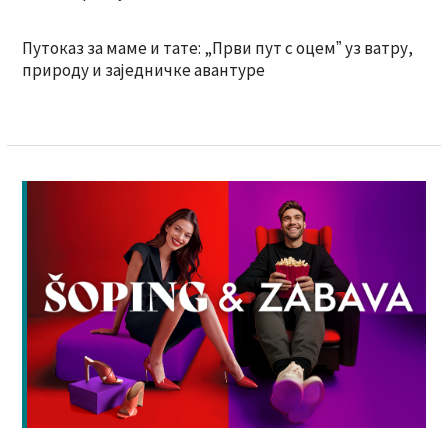
Путоказ за маме и тате: „Први пут с оцемˮ уз ватру,
природу и заједничке авантуре