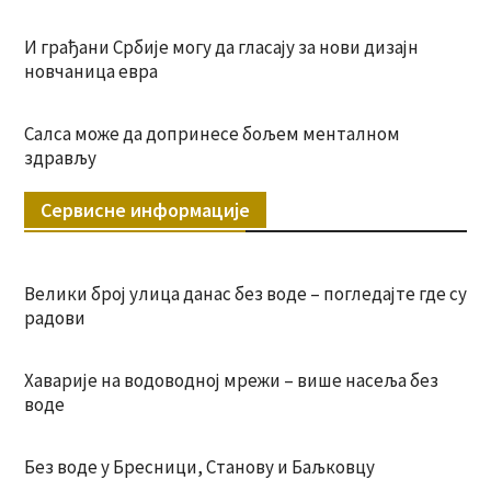
И грађани Србије могу да гласају за нови дизајн
новчаница евра
Салса може да допринесе бољем менталном
здрављу
Сервисне информације
Велики број улица данас без воде – погледајте где су
радови
Хаварије на водоводној мрежи – више насеља без
воде
Без воде у Бресници, Станову и Баљковцу