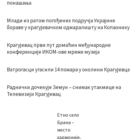
понашања
Млади из ратом погођених подручја Украјине
бораве у крагујевачком одмаралишту на Копаонику
Крагујевац први пут домаћин међународне
конференције ИКОМ-ове мреже музеја
Ватрогасци угасили 14 пожара у околини Крагујевца
Раднички дочекује Земун – снимак утакмице на
Телевизији Крагујевац
Етно село
Брана –
место
хармоније,