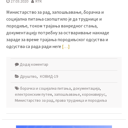
27.03.2020
RTK
Министарство за рад, запошљавање, борачка и
социјална питања саопштило је да труднице и
породиље, током трајања ванредног стања,
документацију потребну за остваривање накнаде
зараде за време трајања породиљског одсуства и
одсуства са рада ради неге
[…]
Додај коментар
Друштво
,
КОВИД-19
борачка и социјална питања
,
документација
,
електронским путем
,
запошљавање
,
коронавирус
,
Министарство за рад
,
права трудница и породиља