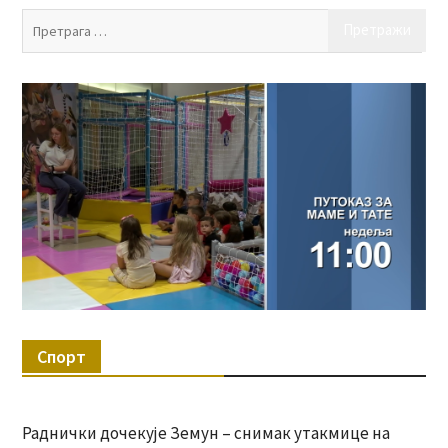
Пр
за:
Спорт
Раднички дочекује Земун – снимак утакмице на