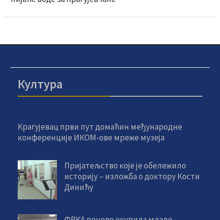
Култура
Крагујевац први пут домаћин међународне
конференције ИКОМ-ове мреже музеја
Пријатељство које је обележило
историју – изложба о доктору Кости
Динићу
ФРКА поново окупила младе