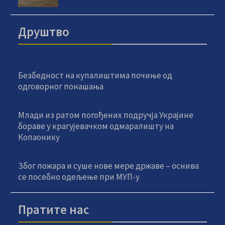
Друштво
Безбедност на купалиштима почиње од
одговорног понашања
Млади из ратом погођених подручја Украјине
бораве у крагујевачком одмаралишту на
Копаонику
Због пожара и суше нове мере државе – оснива
се посебно одељење при МУП-у
Пратите нас