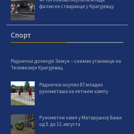
филмске ствараоце у Крагујевцу
Спорт
Раднички дочекује Земун – снимак утакмице на
Телевизији Крагујевац
Раднички окупио 87 младих
рукометаша на летњем кампу
Рукометни камп у Матарушкој Бањи
од 5. до 12. августа