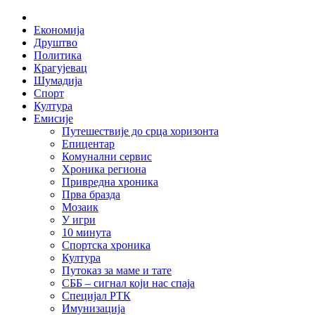
Skip
Home
to
Економија
content
Друштво
Политика
Крагујевац
Шумадија
Спорт
Култура
Емисије
Путешествије до срца хоризонта
Епицентар
Комунални сервис
Хроника региона
Привредна хроника
Прва бразда
Мозаик
У игри
10 минута
Спортска хроника
Култура
Путоказ за маме и тате
СББ – сигнал који нас спаја
Специјал РТК
Имунизација