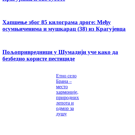
Хапшење због 85 килограма дроге: Међу
осумњиченима и мушкарац (38) из Крагујевца
Пољопривредници у Шумадији уче како да
безбедно користе пестициде
Етно село
Брана –
место
хармоније,
природних
лепота и
одмор за
душу