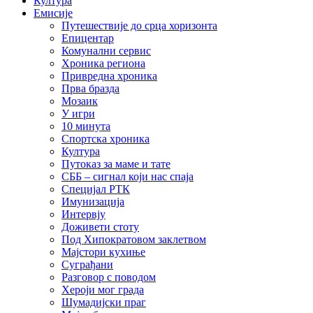
Култура
Емисије
Путешествије до срца хоризонта
Епицентар
Комунални сервис
Хроника региона
Привредна хроника
Прва бразда
Мозаик
У игри
10 минута
Спортска хроника
Култура
Путоказ за маме и тате
СББ – сигнал који нас спаја
Специјал РТК
Имунизација
Интервју
Доживети стоту
Под Хипократовом заклетвом
Мајстори кухиње
Суграђани
Разговор с поводом
Хероји мог града
Шумадијски праг