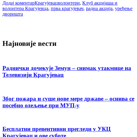
Додај коментар
Крагујевац
волонтери
,
Клуб акцијаша и
волонтера Крагујевца
,
прва крагујевач
,
радна акција
,
уређење
дворишта
Најновије вести
Раднички дочекује Земун – снимак утакмице на
Телевизији Крагујевац
Због пожара и суше нове мере државе – оснива се
посебно одељење при МУП-у
Бесплатни превентивни прегледи у УКЦ
Крагујевац и ове суботе