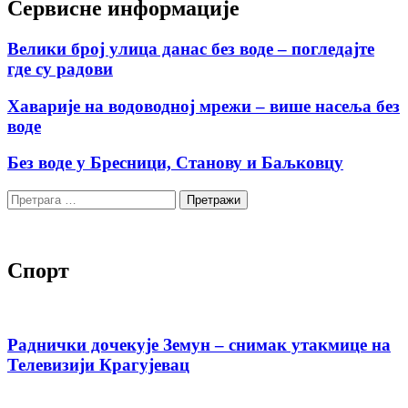
Сервисне информације
Велики број улица данас без воде – погледајте
где су радови
Хаварије на водоводној мрежи – више насеља без
воде
Без воде у Бресници, Станову и Баљковцу
Претрага
за:
Спорт
Раднички дочекује Земун – снимак утакмице на
Телевизији Крагујевац