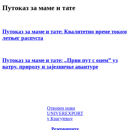
Путоказ за маме и тате
Путоказ за маме и тате: Квалитетно време током
летњег распуста
Путоказ за маме и тате: „Први пут с оцемˮ уз
ватру, природу и заједничке авантуре
Отворен нови
UNIVEREXPORT
у Крагујевцу
Резервишите