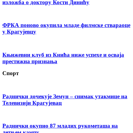
изложба о доктору Кости Динићу
ФРКА поново окупила младе филмске ствараоце
у Крагујевцу
Књижевни клуб из Кнића ниже успехе и осваја
престижна признања
Спорт
Раднички дочекује Земун – снимак утакмице на
Телевизији Крагујевац
Раднички окупио 87 младих рукометаша на
летњем кампу