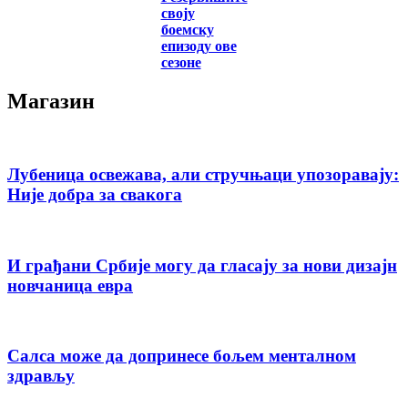
своју
боемску
епизоду ове
сезоне
Магазин
Лубеница освежава, али стручњаци упозоравају:
Није добра за свакога
И грађани Србије могу да гласају за нови дизајн
новчаница евра
Салса може да допринесе бољем менталном
здрављу