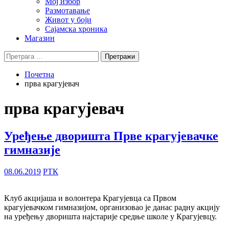
Мој избор
Размотавање
Живот у боји
Сајамска хроника
Магазин
Претрага
за:
Почетна
прва крагујевач
прва крагујевач
Уређење дворишта Прве крагујевачке
гимназије
08.06.2019
РТК
Клуб акцијаша и волонтера Крагујевца са Првом
крагујевачком гимназијом, организовао је данас радну акцију
на уређењу дворишта најстарије средње школе у Крагујевцу.