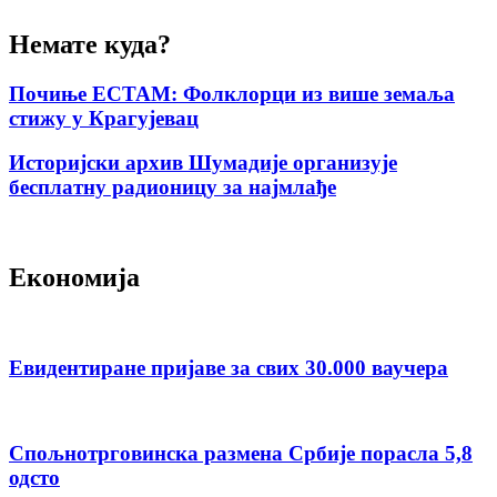
Немате куда?
Почиње ЕСТАМ: Фолклорци из више земаља
стижу у Крагујевац
Историјски архив Шумадије организује
бесплатну радионицу за најмлађе
Економија
Евидентиране пријаве за свих 30.000 ваучера
Спољнотрговинска размена Србије порасла 5,8
одсто