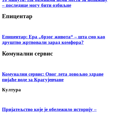
– последице могу бити озбиљне
Епицентар
Епицентар: Ера „брзог живота“ – шта смо као
друштво жртвовали зарад комфора?
Комунални сервис
Комунални сервис: Овог лета довољно здраве
пијаће воде за Крагујевчане
Култура
Пријатељство које је обележило историју –