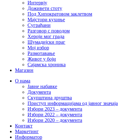
Интервју
Доживети стоту
Под Хипократовом заклетвом
Мајстори кухиње
Суграђани
Разговор с поводом
Хероји мог града
Шумадијски праг
Мој избор
Размотавање
Живот у боји
Сајамска хроника
Магазин
О нама
Јавне набавке
Документа
Скупштина друштва
Приступ информацијама од јавног значаја
Избори 2023 – документа
Избори 2022 – документа
Избори 2020 – документа
Контакт
Маркетинг
Информатор