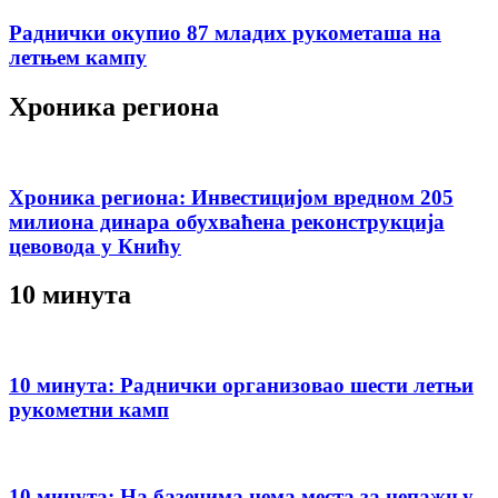
Раднички окупио 87 младих рукометаша на
летњем кампу
Хроника региона
Хроника региона: Инвестицијом вредном 205
милиона динара обухваћена реконструкција
цевовода у Книћу
10 минута
10 минута: Раднички организовао шести летњи
рукометни камп
10 минута: На базенима нема места за непажњу