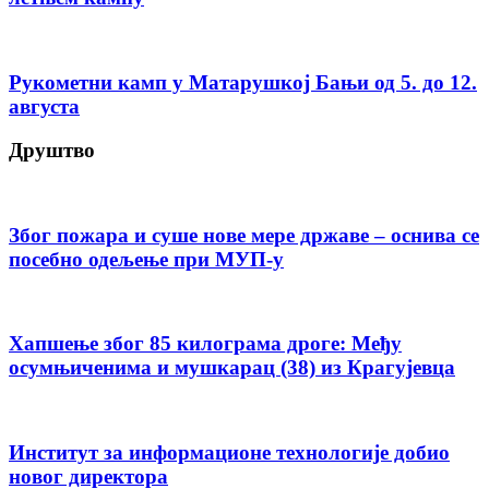
Рукометни камп у Матарушкој Бањи од 5. до 12.
августа
Друштво
Због пожара и суше нове мере државе – оснива се
посебно одељење при МУП-у
Хапшење због 85 килограма дроге: Међу
осумњиченима и мушкарац (38) из Крагујевца
Институт за информационе технологије добио
новог директора