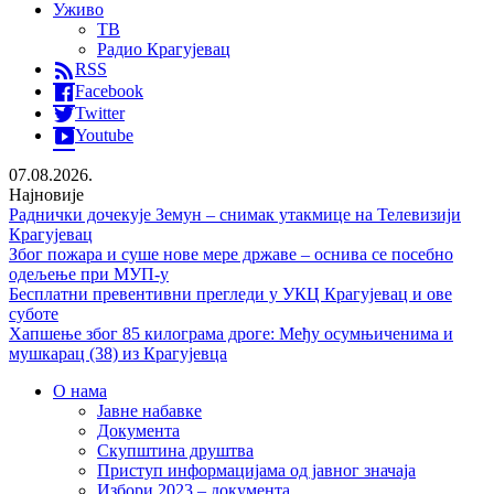
Уживо
ТВ
Радио Крагујевац
RSS
Facebook
Twitter
Youtube
07.08.2026.
Најновије
Раднички дочекује Земун – снимак утакмице на Телевизији
Крагујевац
Због пожара и суше нове мере државе – оснива се посебно
одељење при МУП-у
Бесплатни превентивни прегледи у УКЦ Крагујевац и ове
суботе
Хапшење због 85 килограма дроге: Међу осумњиченима и
мушкарац (38) из Крагујевца
О нама
Јавне набавке
Документа
Скупштина друштва
Приступ информацијама од јавног значаја
Избори 2023 – документа