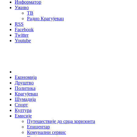
Информатор
Уживо
ТВ
Радио Крагујевац
RSS
Facebook
Twitter
Youtube
Home
Економија
Друштво
Политика
Крагујевац
Шумадија
Спорт
Култура
Емисије
Путешествије до срца хоризонта
Епицентар
Комунални сервис