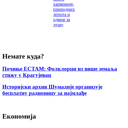
хармоније,
природних
лепота и
одмор за
душу
Немате куда?
Почиње ЕСТАМ: Фолклорци из више земаља
стижу у Крагујевац
Историјски архив Шумадије организује
бесплатну радионицу за најмлађе
Економија