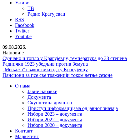
Уживо
ТВ
Радио Крагујевац
RSS
Facebook
Twitter
Youtube
09.08.2026.
Најновије
Сунчано и топло у Крагујевцу, температура до 33 степена
Раднички 1923 убедљив против Земуна
„Мењажа“ сваког викенда у Крагујевцу
Пансиони за псе све траженији током летње сезоне
О нама
Јавне набавке
Документа
Скупштина друштва
Приступ информацијама од јавног значаја
Избори 2023 – документа
Избори 2022 – документа
Избори 2020 – документа
Контакт
Маркетинг