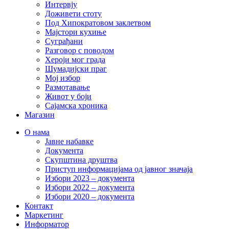
Интервју
Доживети стоту
Под Хипократовом заклетвом
Мајстори кухиње
Суграђани
Разговор с поводом
Хероји мог града
Шумадијски праг
Мој избор
Размотавање
Живот у боји
Сајамска хроника
Магазин
О нама
Јавне набавке
Документа
Скупштина друштва
Приступ информацијама од јавног значаја
Избори 2023 – документа
Избори 2022 – документа
Избори 2020 – документа
Контакт
Маркетинг
Информатор