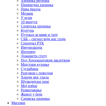
Хроника региона
Привредна хроника
Прва бразда
Мозаик
У игри
10 минута
Спортска хроника
Култура
Путоказ за маме и тате
СББ – сигнал који нас спаја
Специјал РТК
Имунизација
Интервју
Доживети стоту
Под Хипократовом заклетвом
Мајстори кухиње
Суграђани
Разговор с поводом
Хероји мог града
Шумадијски праг
Мој избор
Размотавање
Живот у боји
Сајамска хроника
Магазин