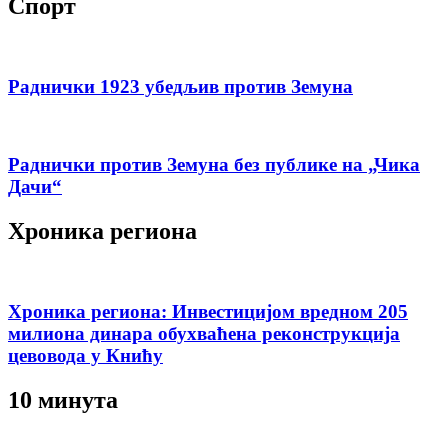
Спорт
Раднички 1923 убедљив против Земуна
Раднички против Земуна без публике на „Чика
Дачи“
Хроника региона
Хроника региона: Инвестицијом вредном 205
милиона динара обухваћена реконструкција
цевовода у Книћу
10 минута