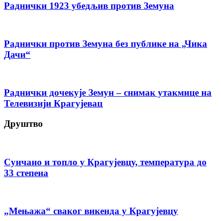
Раднички 1923 убедљив против Земуна
Раднички против Земуна без публике на „Чика
Дачи“
Раднички дочекује Земун – снимак утакмице на
Телевизији Крагујевац
Друштво
Сунчано и топло у Крагујевцу, температура до
33 степена
„Мењажа“ сваког викенда у Крагујевцу