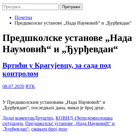
Претрага
за:
Почетна
Предшколске установе „Нада Наумовић“ и „Ђурђевдан“
Предшколске установе „Нада
Наумовић“ и „Ђурђевдан“
Вртићи у Крагујевцу, за сада под
контролом
08.07.2020
RTK
У Предшколским установама „Нада Наумовић“ и
„Ђурђевдан“, последњих дана, мањи је број деце.
Додај коментар
Друштво
,
КОВИД-19
епидемиолошка
ситуација
,
Предшколске установе „Нада Наумовић“ и
„Ђурђевдан“
,
смањен број деце