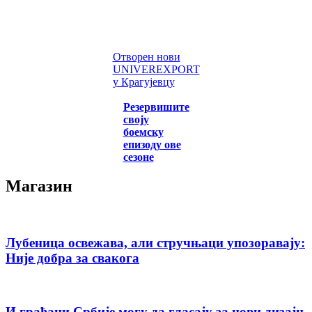
Отворен нови
UNIVEREXPORT
у Крагујевцу
Резервишите
своју
боемску
епизоду ове
сезоне
Магазин
Лубеница освежава, али стручњаци упозоравају:
Није добра за свакога
И грађани Србије могу да гласају за нови дизајн