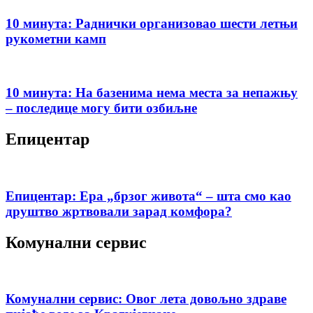
10 минута: Раднички организовао шести летњи
рукометни камп
10 минута: На базенима нема места за непажњу
– последице могу бити озбиљне
Епицентар
Епицентар: Ера „брзог живота“ – шта смо као
друштво жртвовали зарад комфора?
Комунални сервис
Комунални сервис: Овог лета довољно здраве