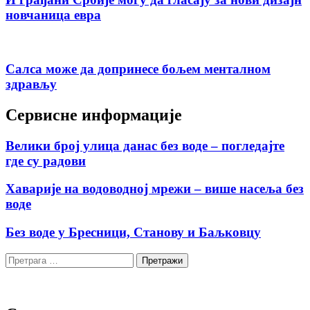
новчаница евра
Салса може да допринесе бољем менталном
здрављу
Сервисне информације
Велики број улица данас без воде – погледајте
где су радови
Хаварије на водоводној мрежи – више насеља без
воде
Без воде у Бресници, Станову и Баљковцу
Претрага
за: