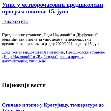
Упис у четворочасовни предшколски
програм почиње 15. јуна
12.06.2020
РТК
Предшколске установе „Нада Наумовић“ и „Ђурђевдан“
објавиће јавни позив за упис деце у четворочасовни
предшколски програм за радну 2020/2021. годину 15. јуна.
Додај коментар
Друштво
Јавни позив
,
Предшколске установе
„Нада Наумовић“ и „Ђурђевдан“
,
рок за предају
документације
,
упис деце
Најновије вести
Сунчано и топло у Крагујевцу, температура до
33 степена