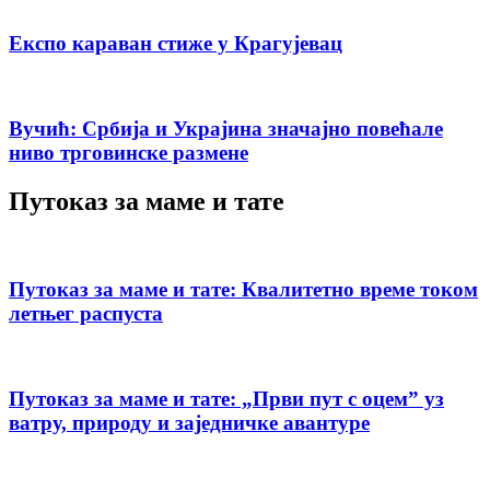
Експо караван стиже у Крагујевац
Вучић: Србија и Украјина значајно повећале
ниво трговинске размене
Путоказ за маме и тате
Путоказ за маме и тате: Квалитетно време током
летњег распуста
Путоказ за маме и тате: „Први пут с оцемˮ уз
ватру, природу и заједничке авантуре