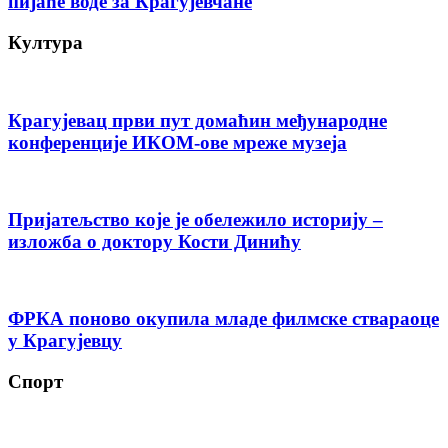
пијаће воде за Крагујевчане
Култура
Крагујевац први пут домаћин међународне
конференције ИКОМ-ове мреже музеја
Пријатељство које је обележило историју –
изложба о доктору Кости Динићу
ФРКА поново окупила младе филмске ствараоце
у Крагујевцу
Спорт