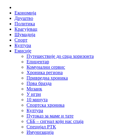
Skip
Home
to
Економија
content
Друштво
Политика
Крагујевац
Шумадија
Спорт
Култура
Емисије
Путешествије до срца хоризонта
Епицентар
Комунални сервис
Хроника региона
Привредна хроника
Прва бразда
Мозаик
У игри
10 минута
Спортска хроника
Култура
Путоказ за маме и тате
СББ – сигнал који нас спаја
Специјал РТК
Имунизација