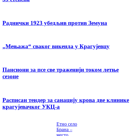
Раднички 1923 убедљив против Земуна
„Мењажа“ сваког викенда у Крагујевцу
Пансиони за псе све траженији током летње
сезоне
Расписан тендер за санацију крова две клинике
крагујевачког УКЦ-а
Етно село
Брана –
место