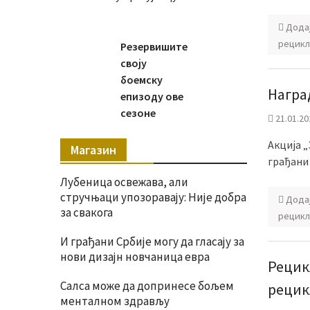
Дода
рецикл
Резервишите
своју
боемску
Награ
епизоду ове
сезоне
21.01.20
Акција „
Магазин
грађани
Лубеница освежава, али
стручњаци упозоравају: Није добра
Дода
за свакога
рецикл
И грађани Србије могу да гласају за
нови дизајн новчаница евра
Рецик
Салса може да допринесе бољем
рецик
менталном здрављу