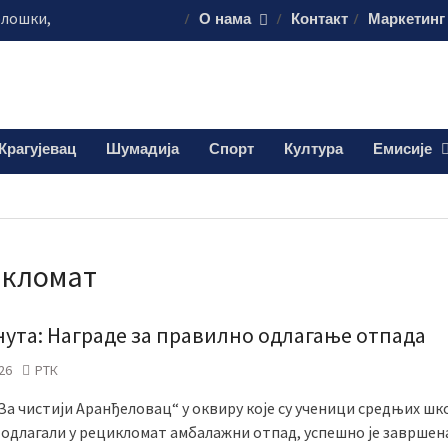
олошки,
О нама
Контакт
Маркетинг
ролошки прегледи
е у Крагујевац
ајина значајно
винске размене
Крагујевац
Шумадија
Спорт
Култура
Емисије
 црква данас
Петку
икломат
нута: Награде за правилно одлагање отпада
26
РТК
За чистији Аранђеловац“ у оквиру које су ученици средњих шк
 одлагали у рецикломат амбалажни отпад, успешно је завршен