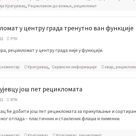
ја Крагујевац
,
Рециклажом до вожње
,
рецикломат
ломат у центру града тренутно ван функције
21
РТК
ра, рецикломат у центру града није у функцији.
ј коментар
Крагујевац
,
Сервисне информације
квар
,
рециклом
гујевцу још пет рецикломата
21
RTK
вац ће добити још пет рецикломата за прикупљање и сортира
ног отпада – пластичних и стаклених флаша и лименки.
ј коментар
Крагујевац
Крагујевац
,
рецикломат