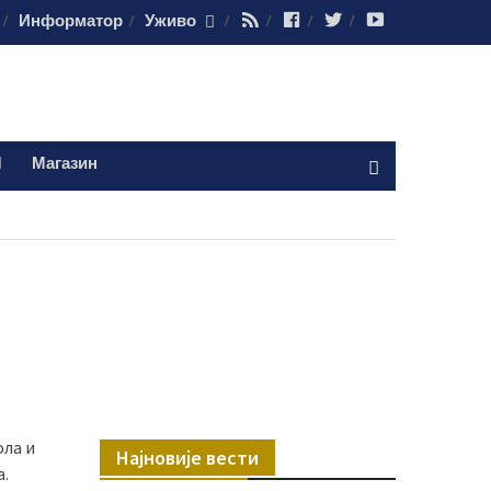
RSS
Facebook
Twitter
Youtube
Информатор
Уживо
Магазин
ола и
Најновије вести
а.