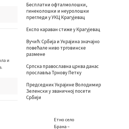
Бесплатни офталмолошки,
гинеколошки и неуролошки
прегледи у УКЦ Крагујевац
Експо караван стиже у Крагујевац
Вучић: Србија и Украјина значајно
повећале ниво трговинске
размене
ола и
Српска православна црква данас
а.
прославља Трнову Петку
Председник Украјине Володимир
Зеленски у званичној посети
Србији
Етно село
Брана –