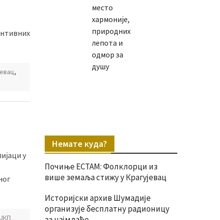
место
хармоније,
природних
ентивних
лепота и
одмор за
душу
јевац
,
Немате куда?
пијаци у
Почиње ЕСТАМ: Фолклорци из
више земаља стижу у Крагујевац
ног
Историјски архив Шумадије
организује бесплатну радионицу
ЈКП
за најмлађе