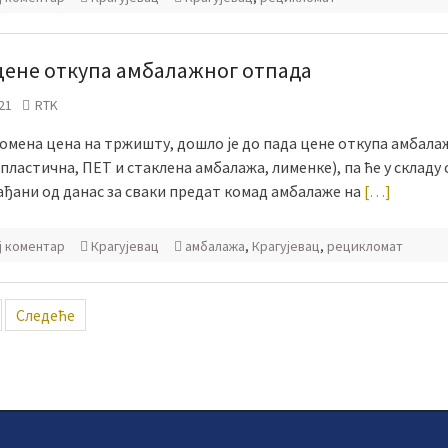
цене откупа амбалажног отпада
21
RTK
ромена цена на тржишту, дошло је до пада цене откупа амбала
пластична, ПЕТ и стаклена амбалажа, лименке), па ће у складу 
ађани од данас за сваки предат комад амбалаже на
[…]
ј коментар
Крагујевац
амбалажа
,
Крагујевац
,
рецикломат
ација
Следеће
ка