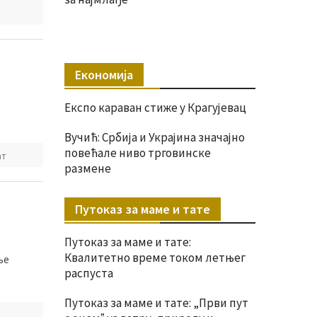
Економија
Експо караван стиже у Крагујевац
Вучић: Србија и Украјина значајно
повећале ниво трговинске
ат
размене
Путоказ за маме и тате
Путоказ за маме и тате:
Квалитетно време током летњег
ње
распуста
Путоказ за маме и тате: „Први пут