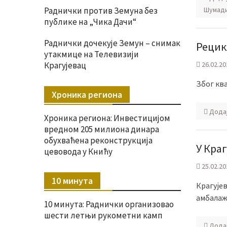
Раднички против Земуна без
Шумади
публике на „Чика Дачи“
Раднички дочекује Земун – снимак
Рецик
утакмице на Телевизији
Крагујевац
26.02.20
Због ква
Хроника региона
Дода
Хроника региона: Инвестицијом
вредном 205 милиона динара
обухваћена реконструкција
У Кра
цевовода у Книћу
25.02.20
10 минута
Крагује
амбалаж
10 минута: Раднички организовао
шести летњи рукометни камп
Дода