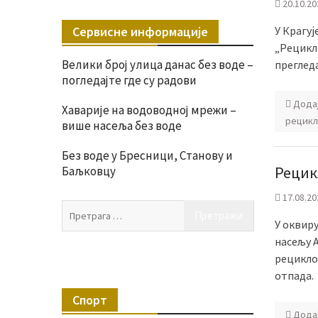
20.10.20
Сервисне информације
У Крагу
„Рецикл
Велики број улица данас без воде –
преглед
погледајте где су радови
Дода
Хаварије на водоводној мрежи –
рецикл
више насеља без воде
Без воде у Бресници, Станову и
Рецикл
Баљковцу
17.08.20
Претрага
У оквиру
за:
насељу 
рецикло
отпада.
Спорт
Дода