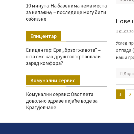
10 минута: На базенима нема места
за непажњу – последице могу бити
озбиљне
Нове 
01.02.20
Епицентар
Услед п
Епицентар: Ера „брзог живота“ –
отпада (
шта смо као друштво жртвовали
наши гр
зарад комфора?
Дода
Комунални сервис
Пагин
Комунални сервис: Овог лета
1
2
члана
довољно здраве пијаће воде за
Крагујевчане