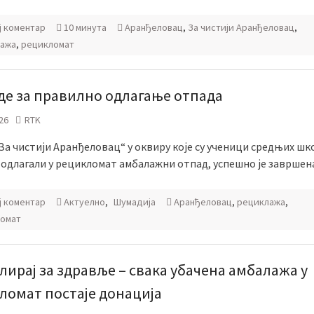
ј коментар
10 минута
Аранђеловац
,
За чистији Аранђеловац
,
ажа
,
рецикломат
де за правилно одлагање отпада
26
RTK
За чистији Аранђеловац“ у оквиру које су ученици средњих шк
 одлагали у рецикломат амбалажни отпад, успешно је завршен
ј коментар
Актуелно
,
Шумадија
Аранђеловац
,
рециклажа
,
омат
лирај за здравље – свака убачена амбалажа у
ломат постаје донација