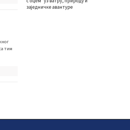
с оцемˮ уз ватру, природу и
заједничке авантуре
жног
са тим