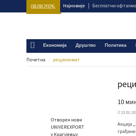
Skip
Најновије
Бесплатни офталм
08.08.2026.
to
гинеколошки и неу
content
у УКЦ Крагујевац
Експо караван стиж
Вучић: Србија и Укр
повећале ниво трго
Економија
Друштво
Политика
Home
Српска православна
прославља Трнову 
Почетна
рецикломат
рец
10 ми
23.01.20
Отворен нови
Акција „
UNIVEREXPORT
грађани
у Крагујевцу