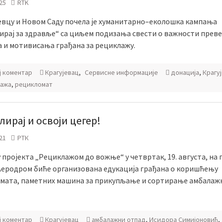
25
RTK
јевцу и Новом Саду почела је хуманитарно–еколошка кампања
ирај за здравље“ са циљем подизања свести о важности прев
а и мотивисања грађана за рециклажу.
ј коментар
Крагујевац
,
Сервисне информације
донација
,
Крагу
ажа
,
рецикломат
ирај и освоји цегер!
21
РТК
 пројекта „Рециклажом до вожње“ у четвртак, 19. августа, на 
Аеродром биће организована едукација грађана о коришћењу
мата, паметних машина за прикупљање и сортирање амбалаж
ј коментар
Крагујевац
амбалажни отпад
,
Исидора Симијоновић
,