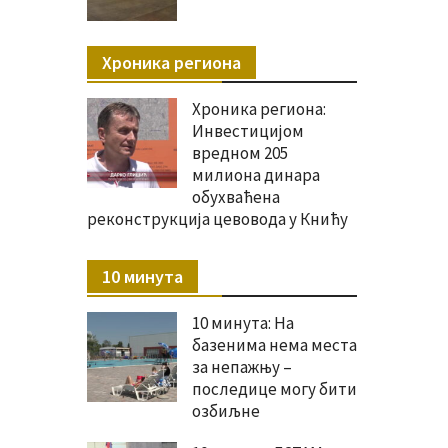
Хроника региона
Хроника региона:
Инвестицијом
вредном 205
милиона динара
обухваћена
реконструкција цевовода у Книћу
10 минута
10 минута: На
базенима нема места
за непажњу –
последице могу бити
озбиљне