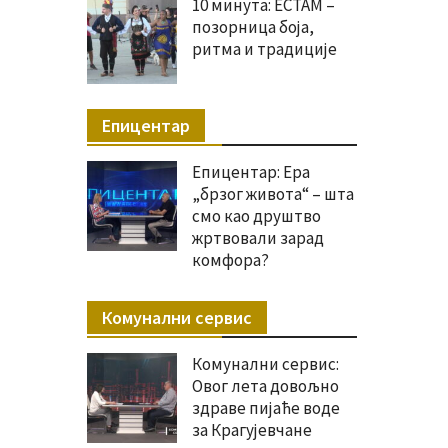
10 минута: ЕСТАМ –
позорница боја,
ритма и традиције
Епицентар
Епицентар: Ера
„брзог живота“ – шта
смо као друштво
жртвовали зарад
комфора?
Комунални сервис
Комунални сервис:
Овог лета довољно
здраве пијаће воде
за Крагујевчане