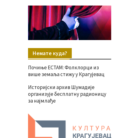
Немате куда?
Почиње ЕСТАМ: Фолклорци из
више земаља стижу у Крагујевац
Историјски архив Шумадије
организује бесплатну радионицу
за најмлађе