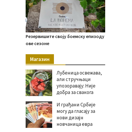
Резервишите своју боемску епизоду
ове сезоне
Магазин
Лубеница освежава,
али стручњаци
упозоравају: Није
добра за свакога
И грађани Србије
могу да гласају за
нови дизајн
новчаница евра