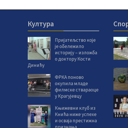
Култура
Спо
Пријатељство које
је обележило
историју – изложба
о доктору Кости
Динићу
ФРКА поново
окупила младе
филмске ствараоце
у Крагујевцу
Књижевни клуб из
Кнића ниже успехе
и осваја престижна
признања