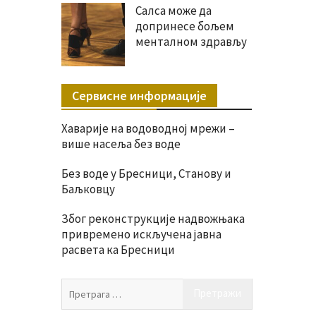
Салса може да
допринесе бољем
менталном здрављу
Сервисне информације
Хаварије на водоводној мрежи –
више насеља без воде
Без воде у Бресници, Станову и
Баљковцу
Због реконструкције надвожњака
привремено искључена јавна
расвета ка Бресници
Претрага
за: