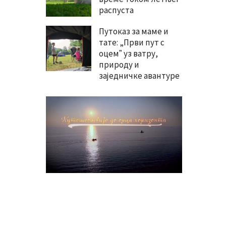
распуста
Путоказ за маме и
тате: „Први пут с
оцемˮ уз ватру,
природу и
заједничке авантуре