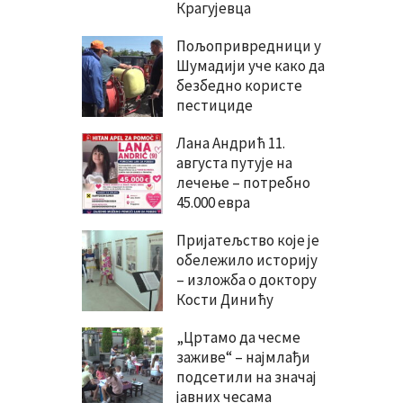
Крагујевца
Пољопривредници у
Шумадији уче како да
безбедно користе
пестициде
Лана Андрић 11.
августа путује на
лечење – потребно
45.000 евра
Пријатељство које је
обележило историју
– изложба о доктору
Кости Динићу
„Цртамо да чесме
заживе“ – најмлађи
подсетили на значај
јавних чесама