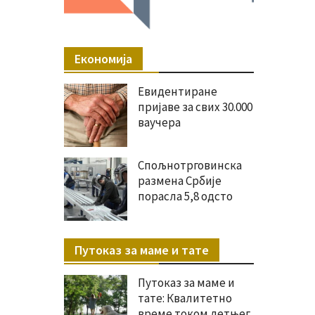
Економија
Евидентиране
пријаве за свих 30.000
ваучера
Спољнотрговинска
размена Србије
порасла 5,8 одсто
Путоказ за маме и тате
Путоказ за маме и
тате: Квалитетно
време током летњег