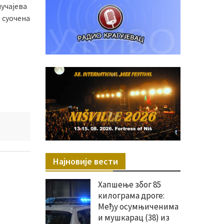
учајева
, суочена
Најновије вести
Хапшење због 85
килограма дроге:
Међу осумњиченима
и мушкарац (38) из