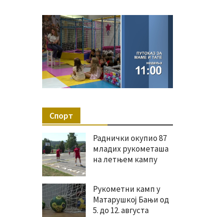
Спорт
Раднички окупио 87
младих рукометаша
на летњем кампу
Рукометни камп у
Матарушкој Бањи од
5. до 12. августа