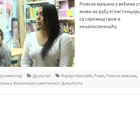
Ромска мањина у већини сл
живи на рубу егзистенције
са сиромаштвом и
незапосленошћу.
ј коментар
Друштво
Марија Николић
,
Роми
,
Ромска мањина
,
ткиња Филолошко-уметничког факултета