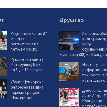
рт
Друштво
Раднички окупио 87
Хапшење због
младих
килограма др
рукометаша на
Међу
летњем кампу
осумњиченим
мушкарац (38) из Крагује
Рукометни камп у
Матарушкој Бањи
Институт за
од 5. до 12. августа
информацио
технологије 
новог дирек
Убојита јуниорска
репрезентативка
Деветогодиш
појачала редове
Лани Андрић
Шумадинки
Крагујевца
потребна пом