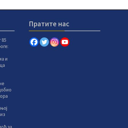
Пратите нас
 85
оге:
а и
вца
не
добио
тора
њој
 из
оћ за