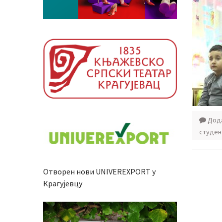
Дода
студен
Отворен нови UNIVEREXPORT у
Крагујевцу