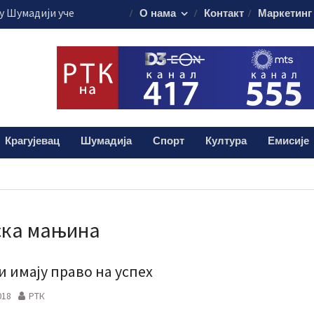
 Шумадији уче
О нама
Контакт
Маркетинг
ористе пестициде
уста путује на
45.000 евра
је обележило
 о доктору Кости
лограма дроге:
Крагујевац
Шумадија
Спорт
Култура
Емисије
и мушкарац (38)
ска мањина
и имају право на успех
018
РТК