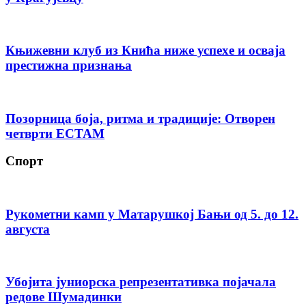
Књижевни клуб из Кнића ниже успехе и осваја
престижна признања
Позорница боја, ритма и традиције: Отворен
четврти ЕСТАМ
Спорт
Рукометни камп у Матарушкој Бањи од 5. до 12.
августа
Убојита јуниорска репрезентативка појачала
редове Шумадинки