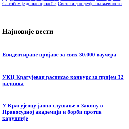
Са тобом је дошло пролеће
,
Светски дан дечје књижевности
Најновије вести
Евидентиране пријаве за свих 30.000 ваучера
УКЦ Крагујевац расписао конкурс за пријем 32
радника
У Крагујевцу јавно слушање о Закону о
Правосудној академији и борби против
корупције