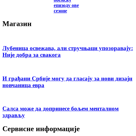
епизоду ове
сезоне
Магазин
Лубеница освежава, али стручњаци упозоравају:
Није добра за свакога
И грађани Србије могу да гласају за нови дизајн
новчаница евра
Салса може да допринесе бољем менталном
здрављу
Сервисне информације