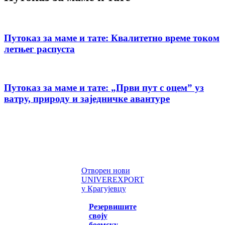
Путоказ за маме и тате: Квалитетно време током
летњег распуста
Путоказ за маме и тате: „Први пут с оцемˮ уз
ватру, природу и заједничке авантуре
Отворен нови
UNIVEREXPORT
у Крагујевцу
Резервишите
своју
боемску