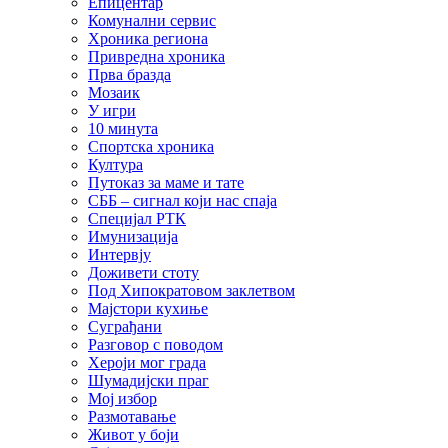
Епицентар
Комунални сервис
Хроника региона
Привредна хроника
Прва бразда
Мозаик
У игри
10 минута
Спортска хроника
Култура
Путоказ за маме и тате
СББ – сигнал који нас спаја
Специјал РТК
Имунизација
Интервју
Доживети стоту
Под Хипократовом заклетвом
Мајстори кухиње
Суграђани
Разговор с поводом
Хероји мог града
Шумадијски праг
Мој избор
Размотавање
Живот у боји