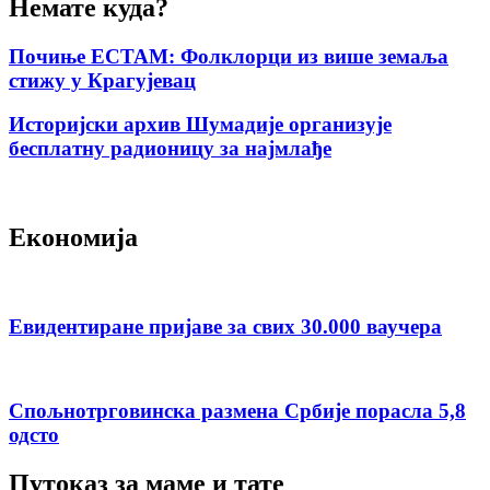
Немате куда?
Почиње ЕСТАМ: Фолклорци из више земаља
стижу у Крагујевац
Историјски архив Шумадије организује
бесплатну радионицу за најмлађе
Економија
Евидентиране пријаве за свих 30.000 ваучера
Спољнотрговинска размена Србије порасла 5,8
одсто
Путоказ за маме и тате