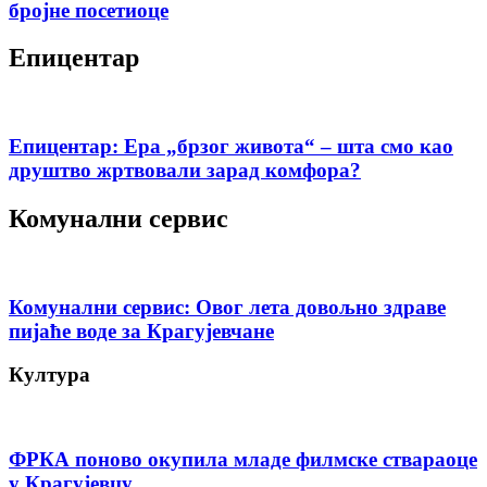
бројне посетиоце
Епицентар
Епицентар: Ера „брзог живота“ – шта смо као
друштво жртвовали зарад комфора?
Комунални сервис
Комунални сервис: Овог лета довољно здраве
пијаће воде за Крагујевчане
Култура
ФРКА поново окупила младе филмске ствараоце
у Крагујевцу