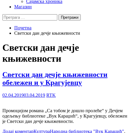
Сајамска хроника
Магазин
Претрага
за:
Почетна
Светски дан дечје књижевности
Светски дан дечје
књижевности
Светски дан дечје књижевности
обележен и у Крагујевцу
02.04.2019
03.04.2019
RTK
Промоцијом романа „Са тобом је дошло пролеће“ у Дечјем
одељењу библиотеке „Вук Караџић“, у Крагујевцу, обележен
је Светски дан дечје књижевности.
Додај коментар
Култура
Народна библиотека "Вук Караџић"
,