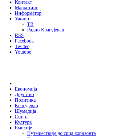
Контакт
Маркетинг
Информатор
Уживо
ТВ
Радио Крагујевац
RSS
Facebook
Twitter
Youtube
Home
Економија
Друштво
Политика
Крагујевац
Шумадија
Спорт
Култура
Емисије
Путешествије до срца хоризонта