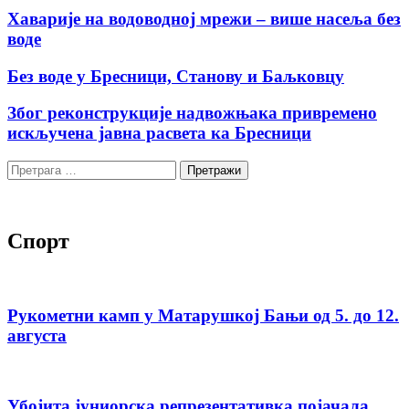
Хаварије на водоводној мрежи – више насеља без
воде
Без воде у Бресници, Станову и Баљковцу
Због реконструкције надвожњака привремено
искључена јавна расвета ка Бресници
Претрага
за:
Спорт
Рукометни камп у Матарушкој Бањи од 5. до 12.
августа
Убојита јуниорска репрезентативка појачала