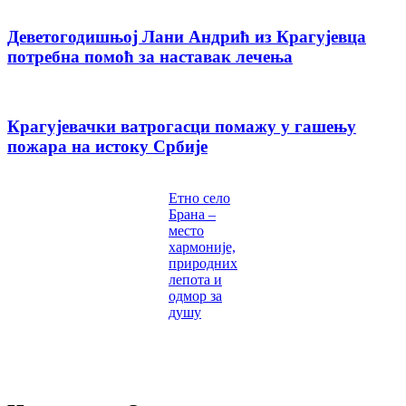
Деветогодишњој Лани Андрић из Крагујевца
потребна помоћ за наставак лечења
Крагујевачки ватрогасци помажу у гашењу
пожара на истоку Србије
Етно село
Брана –
место
хармоније,
природних
лепота и
одмор за
душу