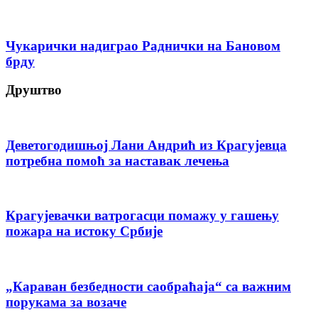
Чукарички надиграо Раднички на Бановом
брду
Друштво
Деветогодишњој Лани Андрић из Крагујевца
потребна помоћ за наставак лечења
Крагујевачки ватрогасци помажу у гашењу
пожара на истоку Србије
„Караван безбедности саобраћаја“ са важним
порукама за возаче