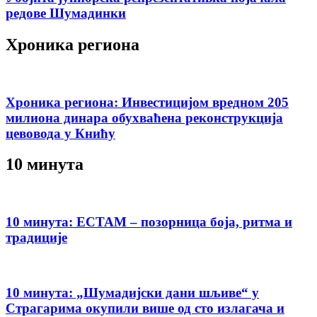
редове Шумадинки
Хроника региона
Хроника региона: Инвестицијом вредном 205
милиона динара обухваћена реконструкција
цевовода у Книћу
10 минута
10 минута: ЕСТАМ – позорница боја, ритма и
традиције
10 минута: „Шумадијски дани шљиве“ у
Страгарима окупили више од сто излагача и