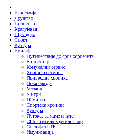
Skip
Home
to
Економија
content
Друштво
Политика
Крагујевац
Шумадија
Спорт
Култура
Емисије
Путешествије до срца хоризонта
Епицентар
Комунални сервис
Хроника региона
Привредна хроника
Прва бразда
Мозаик
У игри
10 минута
Спортска хроника
Култура
Путоказ за маме и тате
СББ – сигнал који нас спаја
Специјал РТК
Имунизација