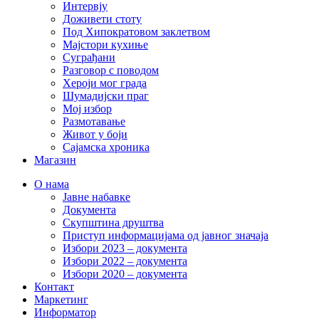
Интервју
Доживети стоту
Под Хипократовом заклетвом
Мајстори кухиње
Суграђани
Разговор с поводом
Хероји мог града
Шумадијски праг
Мој избор
Размотавање
Живот у боји
Сајамска хроника
Магазин
О нама
Јавне набавке
Документа
Скупштина друштва
Приступ информацијама од јавног значаја
Избори 2023 – документа
Избори 2022 – документа
Избори 2020 – документа
Контакт
Маркетинг
Информатор