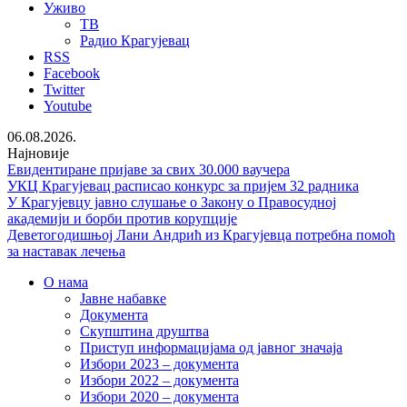
Уживо
ТВ
Радио Крагујевац
RSS
Facebook
Twitter
Youtube
06.08.2026.
Најновије
Евидентиране пријаве за свих 30.000 ваучера
УКЦ Крагујевац расписао конкурс за пријем 32 радника
У Крагујевцу јавно слушање о Закону о Правосудној
академији и борби против корупције
Деветогодишњој Лани Андрић из Крагујевца потребна помоћ
за наставак лечења
О нама
Јавне набавке
Документа
Скупштина друштва
Приступ информацијама од јавног значаја
Избори 2023 – документа
Избори 2022 – документа
Избори 2020 – документа