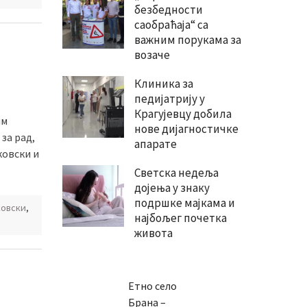
безбедности
саобраћаја“ са
важним порукама за
возаче
Клиника за
педијатрију у
Крагујевцу добила
им
нове дијагностичке
за рад,
апарате
ковски и
Светска недеља
дојења у знаку
подршке мајкама и
ковски
,
најбољег почетка
живота
Етно село
Брана –