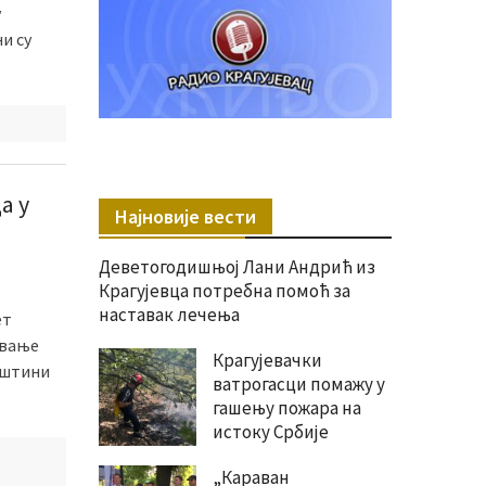
у
и су
а у
Најновије вести
Деветогодишњој Лани Андрић из
Крагујевца потребна помоћ за
наставак лечења
ет
авање
Крагујевачки
пштини
ватрогасци помажу у
гашењу пожара на
истоку Србије
„Караван