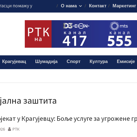
гасци помажу у
О нама
Контакт
Маркетинг
стоку Србије
ти саобраћаја“
 за возаче
ију у Крагујевцу
остичке апарате
ни Андрић из
а помоћ за
Крагујевац
Шумадија
Спорт
Култура
Емисије
јална заштита
јекат у Крагујевцу: Боље услуге за угрожене 
026
РТК