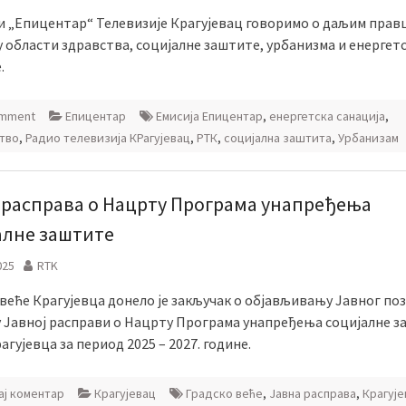
ји „Епицентар“ Телевизије Крагујевац говоримо о даљим прав
у области здравства, социјалне заштите, урбанизма и енергет
.
omment
Епицентар
Емисија Епицентар
,
енергетска санација
,
тво
,
Радио телевизија КРагујевац
,
РТК
,
социјална заштита
,
Урбанизам
 расправа о Нацрту Програма унапређења
алне заштите
025
RTK
веће Крагујевца донело је закључак о објављивању Јавног поз
у Јавној расправи о Нацрту Програма унапређења социјалне 
агујевца за период 2025 – 2027. године.
ј коментар
Крагујевац
Градско веће
,
Јавна расправа
,
Крагује