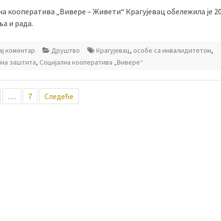
на кооператива „Вивере – Живети“ Крагујевац обележила је 2
а и рада.
ј коментар
Друштво
Крагујевац
,
особе са инвалидитетом
,
лна заштита
,
Социјална кооператива „Вивере“
ација
…
7
Следеће
ка