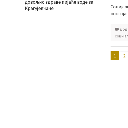
довољно здраве пијаће воде за
Социјал
Крагујевчане
постојањ
Дода
соција
Пагин
1
2
члана