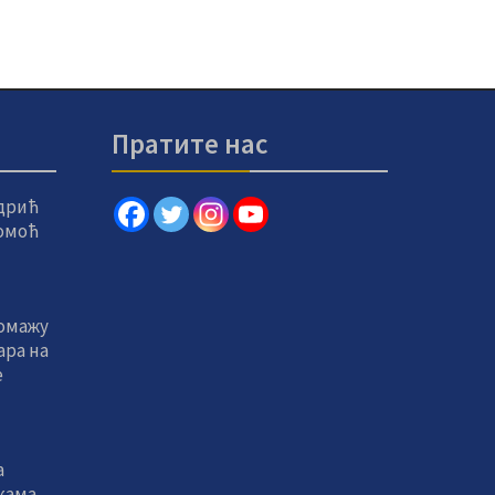
Пратите нас
дрић
помоћ
помажу
ара на
е
а
кама