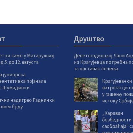
рт
Друштво
етни камп у Матарушкој
Деветогодишњој Лани Ан
 5. до 12. августа
из Крагујевца потребна 
за наставак лечења
а јуниорска
зентативка појачала
Крагујевачки
е Шумадинки
ватрогасци 
у гашењу пож
ички надиграо Раднички
истоку Србиј
новом брду
„Караван
безбедности
саобраћаја“ с
важним пору