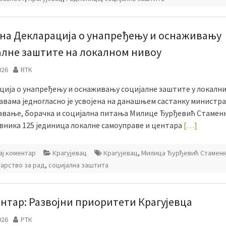
ена Декларација о унапређењу и оснаживању
алне заштите на локалном нивоу
026
RTK
ција о унапређењу и оснаживању социјалне заштите у локалн
вама једногласно је усвојена на данашњем састанку министра 
вање, борачка и социјална питања Милице Ђурђевић Стамен
вника 125 јединица локалне самоуправе и центара
[…]
ј коментар
Крагујевац
Крагујевац
,
Милица Ђурђевић Стамен
арство за рад
,
социјална заштита
нтар: Развојни приоритети Крагујевца
026
РТК