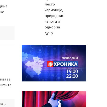
место
цима
хармоније,
ске
природних
лепота и
одмор за
душу
ива за
заштите
вац
,