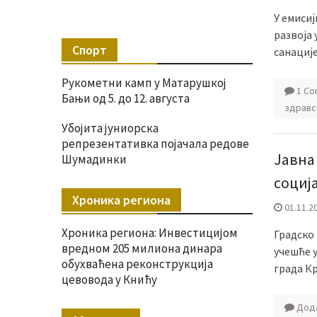
У емиси
развоја 
Спорт
санације
Рукометни камп у Матарушкој
1 C
Бањи од 5. до 12. августа
здравс
Убојита јуниорска
репрезентативка појачала редове
Јавна
Шумадинки
социј
Хроника региона
01.11.2
Хроника региона: Инвестицијом
Градско 
вредном 205 милиона динара
учешће 
обухваћена реконструкција
града Кр
цевовода у Книћу
Дода