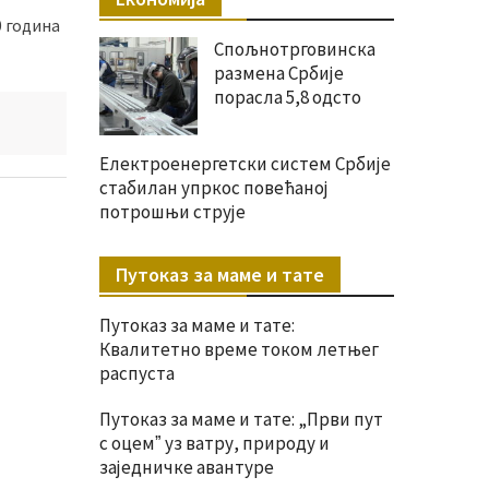
0 година
Спољнотрговинска
размена Србије
порасла 5,8 одсто
Електроенергетски систем Србије
стабилан упркос повећаној
потрошњи струје
Путоказ за маме и тате
Путоказ за маме и тате:
Квалитетно време током летњег
распуста
Путоказ за маме и тате: „Први пут
с оцемˮ уз ватру, природу и
заједничке авантуре