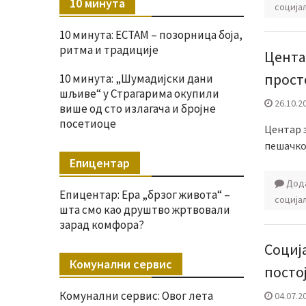
10 минута
соција
10 минута: ЕСТАМ – позорница боја,
ритма и традиције
Цента
прост
10 минута: „Шумадијски дани
шљиве“ у Страгарима окупили
26.10.2
више од сто излагача и бројне
посетиоце
Центар з
пешачкој
Епицентар
Дода
Епицентар: Ера „брзог живота“ –
соција
шта смо као друштво жртвовали
зарад комфора?
Социј
Комунални сервис
посто
Комунални сервис: Овог лета
04.07.2