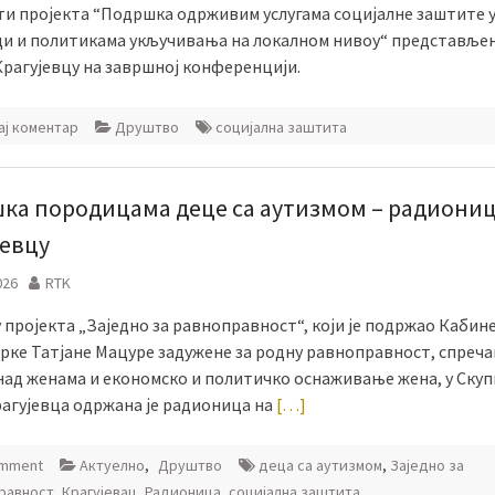
ти пројекта “Подршка одрживим услугама социјалне заштите 
ци и политикама укључивања на локалном нивоу“ представљен
Крагујевцу на завршној конференцији.
ј коментар
Друштво
социјална заштита
ка породицама деце са аутизмом – радиониц
јевцу
026
RTK
 пројекта „Заједно за равноправност“, који је подржао Кабин
рке Татјане Мацуре задужене за родну равноправност, спреч
над женама и економско и политичко оснаживање жена, у Ску
рагујевца одржана је радионица на
[…]
omment
Актуелно
,
Друштво
деца са аутизмом
,
Заједно за
равност
,
Крагујевац
,
Радионица
,
социјална заштита