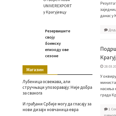
Резулта
UNIVEREXPORT
заједни
у Крагујевцу
данас у 
Дода
Резервишите
своју
боемску
Подрш
епизоду ове
сезоне
Крагу
28.03.2
Магазин
У оквиру
Лубеница освежава, али
министа
стручњаци упозоравају: Није добра
насиља 
за свакога
града К
И грађани Србије могу да гласају за
нови дизајн новчаница евра
1 C
равноп