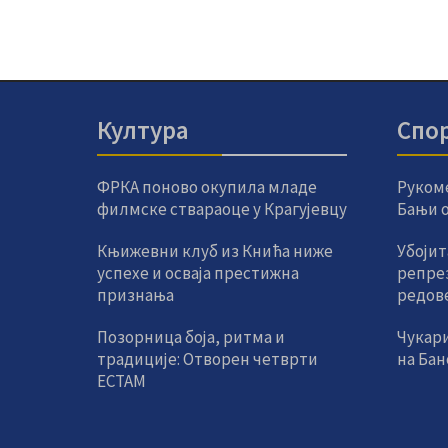
Култура
Спо
ФРКА поново окупила младе
Руком
филмске ствараоце у Крагујевцу
Бањи од
Књижевни клуб из Кнића ниже
Убојит
успехе и осваја престижна
репре
признања
редов
Позорница боја, ритма и
Чукар
традиције: Отворен четврти
на Ба
ЕСТАМ