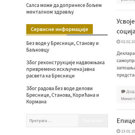
Салса може да допринесе бољем
менталном здрављу
Усвој
Сервисне информације
социј
02.02.2
Без воде у Бресници, Станову и
Баљковцу
Деклара
самоупра
Због реконструкције надвожњака
запошља
привремено искључена јавна
предста
расвета ка Бресници
Због радова без воде делови
Дода
Бреснице, Станова, Корићана и
Минист
Кормана
Претрага
Епице
за:
23.01.2