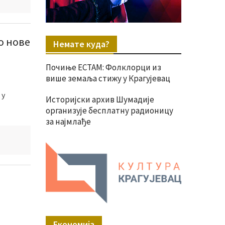
о нове
Немате куда?
Почиње ЕСТАМ: Фолклорци из
више земаља стижу у Крагујевац
 у
Историјски архив Шумадије
организује бесплатну радионицу
за најмлађе
Економија