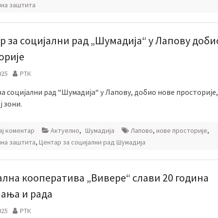
лна заштита
р за социјални рад „Шумадија“ у Лапову доби
орије
025
РТК
а социјални рад “Шумадија“ у Лапову, добио нове просторије,
 зони.
ј коментар
Актуелно
,
Шумадија
Лапово
,
нове просторије
,
лна заштита
,
Центар за социјални рад Шумадија
ална кооператива „Вивере“ слави 20 година
јања и рада
025
РТК