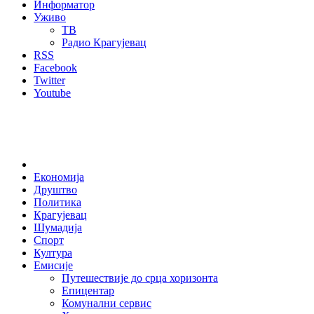
Информатор
Уживо
ТВ
Радио Крагујевац
RSS
Facebook
Twitter
Youtube
Home
Економија
Друштво
Политика
Крагујевац
Шумадија
Спорт
Култура
Емисије
Путешествије до срца хоризонта
Епицентар
Комунални сервис