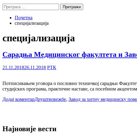
Претрага
за:
Почетна
специјализација
специјализација
Сарадња Медицинског факултета и Заво
21.11.2018
26.11.2018
РТК
Потписивањем уговора о пословно техничкој сарадњи Факултет
студијских програма, практичне наставе, са посебним акценто
Додај коментар
Друштво
вежбе
,
Завод за хитну медицинску пом
Најновије вести