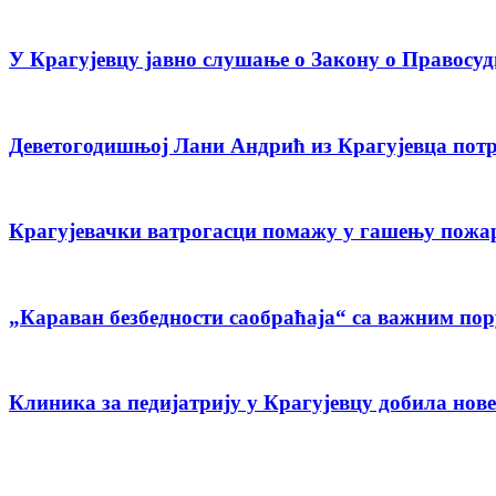
У Крагујевцу јавно слушање о Закону о Правосуд
Деветогодишњој Лани Андрић из Крагујевца потр
Крагујевачки ватрогасци помажу у гашењу пожар
„Караван безбедности саобраћаја“ са важним пор
Клиника за педијатрију у Крагујевцу добила нове