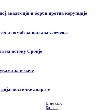
ној академији и борби против корупције
ебна помоћ за наставак лечења
а на истоку Србије
укама за возаче
 дијагностичке апарате
Етно село
Брана –