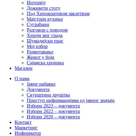
Интервју
Доживети стоту
Под Хипократовом заклетвом
Мајстори кухиње
Суграђани
Разговор с поводом
Хероји мог града
Шумадијски праг
Мој избор
Размотавање
Живот у боји
Сајамска хроника
Магазин
О нама
Јавне набавке
Документа
Скупштина друштва
Приступ информацијама од јавног значаја
Избори 2023 – документа
Избори 2022 – документа
Избори 2020 – документа
Контакт
Маркетинг
Информатор