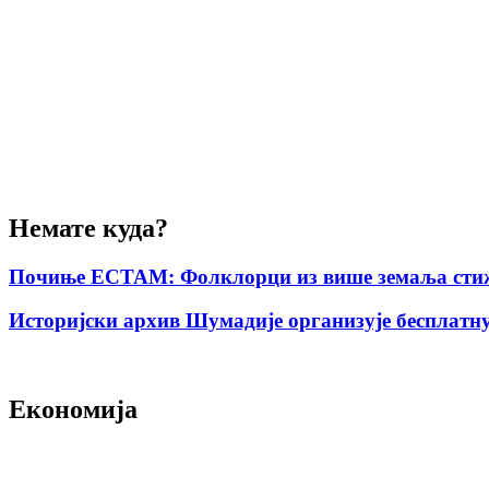
Немате куда?
Почиње ЕСТАМ: Фолклорци из више земаља стиж
Историјски архив Шумадије организује бесплатну
Економија