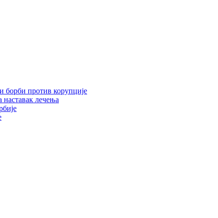
 и борби против корупције
 наставак лечења
рбије
е