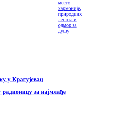
место
хармоније,
природних
лепота и
одмор за
душу
у у Крагујевац
 радионицу за најмлађе