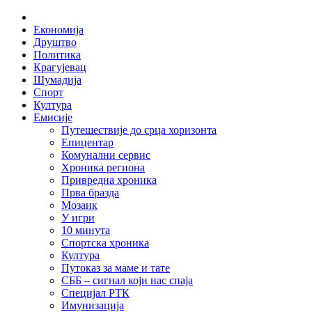
Skip
Home
to
Економија
content
Друштво
Политика
Крагујевац
Шумадија
Спорт
Култура
Емисије
Путешествије до срца хоризонта
Епицентар
Комунални сервис
Хроника региона
Привредна хроника
Прва бразда
Мозаик
У игри
10 минута
Спортска хроника
Култура
Путоказ за маме и тате
СББ – сигнал који нас спаја
Специјал РТК
Имунизација