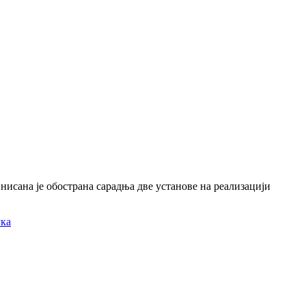
исана је обострана сарадња две установе на реализацији
ука