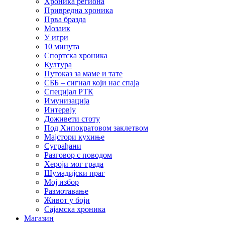
Хроника региона
Привредна хроника
Прва бразда
Мозаик
У игри
10 минута
Спортска хроника
Култура
Путоказ за маме и тате
СББ – сигнал који нас спаја
Специјал РТК
Имунизација
Интервју
Доживети стоту
Под Хипократовом заклетвом
Мајстори кухиње
Суграђани
Разговор с поводом
Хероји мог града
Шумадијски праг
Мој избор
Размотавање
Живот у боји
Сајамска хроника
Магазин