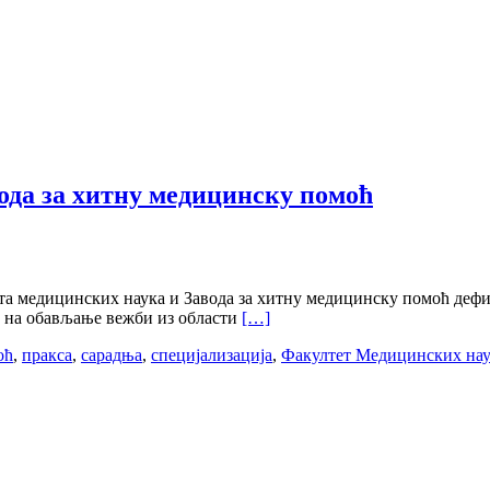
да за хитну медицинску помоћ
а медицинских наука и Завода за хитну медицинску помоћ дефин
м на обављање вежби из области
[…]
оћ
,
пракса
,
сарадња
,
специјализација
,
Факултет Медицинских на