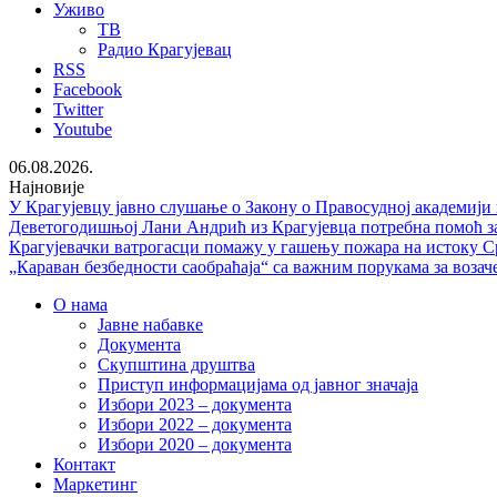
Уживо
ТВ
Радио Крагујевац
RSS
Facebook
Twitter
Youtube
06.08.2026.
Најновије
У Крагујевцу јавно слушање о Закону о Правосудној академији
Деветогодишњој Лани Андрић из Крагујевца потребна помоћ за
Крагујевачки ватрогасци помажу у гашењу пожара на истоку С
„Караван безбедности саобраћаја“ са важним порукама за возач
О нама
Јавне набавке
Документа
Скупштина друштва
Приступ информацијама од јавног значаја
Избори 2023 – документа
Избори 2022 – документа
Избори 2020 – документа
Контакт
Маркетинг