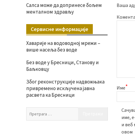
Салса може да допринесе бољем
Ваша ад
менталном здрављу
Комент
Сервисне информације
Хаварије на водоводној мрежи –
више насеља без воде
Без воде у Бресници, Станову и
Баљковцу
Због реконструкције надвожњака
*
Име
привремено искључена јавна
расвета ка Бресници
Сачува
Претрага
име, 
за:
и веб 
овом