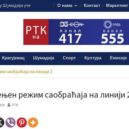
 Шумадији уче
О нама
Контакт
Маркетинг
ористе пестициде
уста путује на
45.000 евра
је обележило
 о доктору Кости
лограма дроге:
Крагујевац
Шумадија
Спорт
Култура
Емисије
и мушкарац (38)
м саобраћаја на линији 2
њен режим саобраћаја на линији 
026
РТК