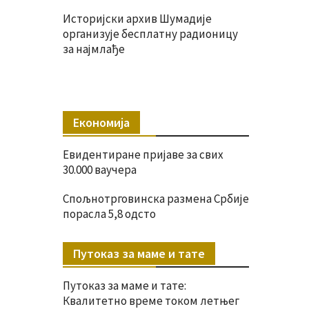
Историјски архив Шумадије
организује бесплатну радионицу
за најмлађе
Економија
Евидентиране пријаве за свих
30.000 ваучера
Спољнотрговинска размена Србије
порасла 5,8 одсто
Путоказ за маме и тате
Путоказ за маме и тате:
Квалитетно време током летњег