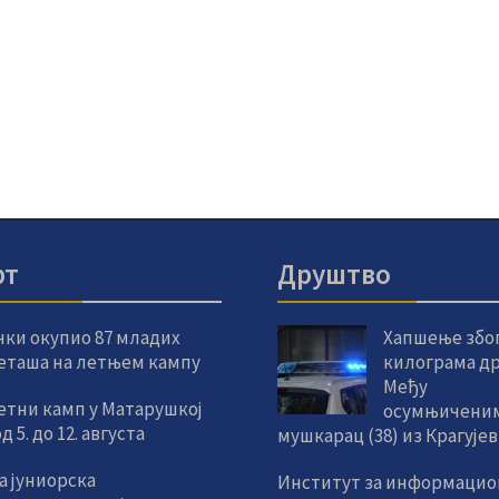
рт
Друштво
чки окупио 87 младих
Хапшење због
еташа на летњем кампу
килограма др
Међу
етни камп у Матарушкој
осумњиченим
 5. до 12. августа
мушкарац (38) из Крагује
а јуниорска
Институт за информацио