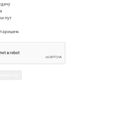
едачу
а
ћи пут
таришем.