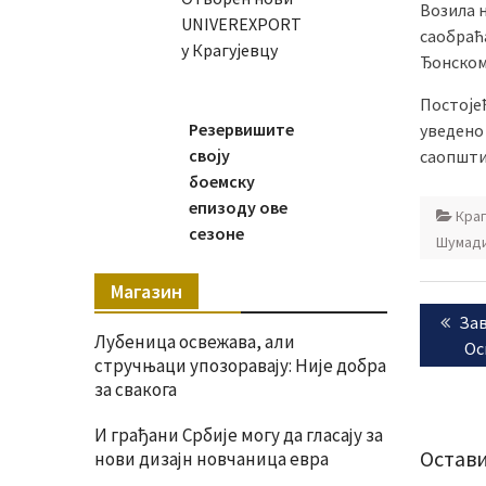
Возила 
UNIVEREXPORT
саобраћа
у Крагујевцу
Ђонском
Постоје
Резервишите
уведено 
своју
саопшти
боемску
епизоду ове
Краг
сезоне
Шумади
Магазин
Крета
Pre
Зав
чланк
Лубеница освежава, али
pos
Ос
стручњаци упозоравају: Није добра
за свакога
И грађани Србије могу да гласају за
Остави
нови дизајн новчаница евра