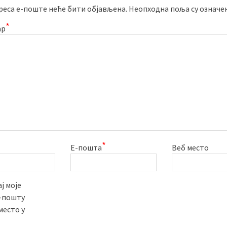
реса е-поште неће бити објављена.
Неопходна поља су означе
*
ар
*
Е-пошта
Веб место
ј моје
е-пошту
место у