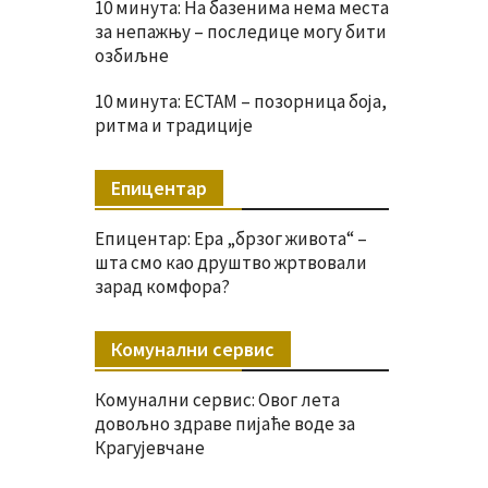
10 минута: На базенима нема места
за непажњу – последице могу бити
озбиљне
10 минута: ЕСТАМ – позорница боја,
ритма и традиције
Епицентар
Епицентар: Ера „брзог живота“ –
шта смо као друштво жртвовали
зарад комфора?
Комунални сервис
Комунални сервис: Овог лета
довољно здраве пијаће воде за
Крагујевчане