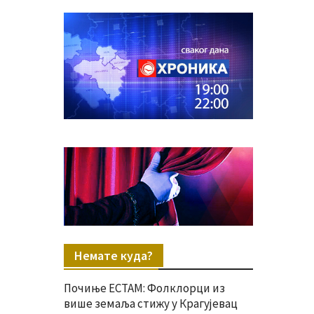
Немате куда?
Почиње ЕСТАМ: Фолклорци из
више земаља стижу у Крагујевац