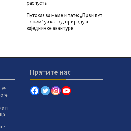
распуста
Путоказ за маме и тате: „Први пут
с оцемˮ уз ватру, природу и
заједничке авантуре
Пратите нас
 85
оге:
а и
вца
не