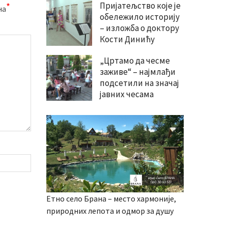
Пријатељство које је
*
на
обележило историју
– изложба о доктору
Кости Динићу
„Цртамо да чесме
заживе“ – најмлађи
подсетили на значај
јавних чесама
Етно село Брана – место хармоније,
природних лепота и одмор за душу