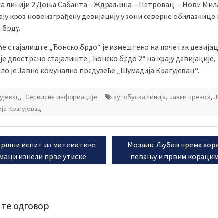
на линији 2 Доња Сабанта – Ждраљица – Петровац – Нови Мил
ју кроз новоизграђену девијацију у зони северне обилазнице 
 брду.
ће стајалиште „Ђонско брдо“ је измештено на почетак девијац
је двострано стајалиште „Ђонско брдо 2“ на крају девијације,
ло је Јавно комунално предузеће „Шумадија Крагујевац“.
ујевац
,
Сервисне информације
аутобуска линија
,
Јавни превоз
,
Ј
ја Крагујевац
ње
vious
Next
ршни испит из математике:
Мозаик: Љубав према хор
а
t:
post:
маци изнели прве утиске
певању и првим кораци
те одговор