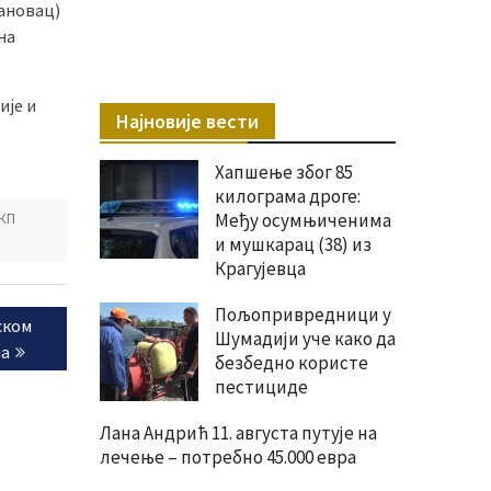
ановац)
на
ије и
Најновије вести
Хапшење због 85
килограма дроге:
КП
Међу осумњиченима
и мушкарац (38) из
Крагујевца
Пољопривредници у
ском
Шумадији уче како да
ма
безбедно користе
пестициде
Лана Андрић 11. августа путује на
лечење – потребно 45.000 евра