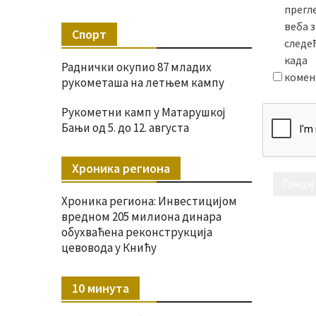
прегл
веба з
Спорт
следе
када
Раднички окупио 87 младих
комен
рукометаша на летњем кампу
Рукометни камп у Матарушкој
Бањи од 5. до 12. августа
Хроника региона
Хроника региона: Инвестицијом
вредном 205 милиона динара
обухваћена реконструкција
цевовода у Книћу
10 минута