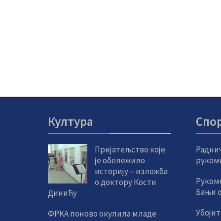
Култура
Спо
Пријатељство које
Радни
је обележило
руком
историју – изложба
Руком
о доктору Кости
Бањи од
Динићу
Убојит
ФРКА поново окупила младе