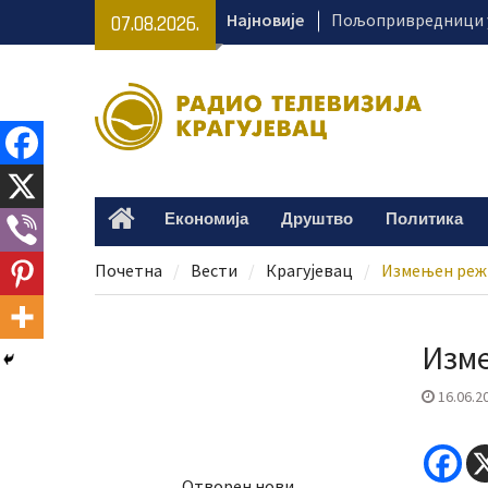
Skip
Најновије
Пољопривредници у
07.08.2026.
to
како да безбедно к
content
Лана Андрић 11. авг
лечење – потребно 
Пријатељство које 
историју – изложба
Динићу
Хапшење због 85 ки
Економија
Друштво
Политика
Home
Међу осумњиченима 
из Крагујевца
Почетна
Вести
Крагујевац
Измењен режи
Изме
16.06.2
Отворен нови