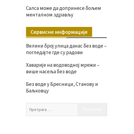
Салса може да допринесе бољем
менталном здрављу
Сервисне информације
Велики број улица данас без воде –
погледајте где су радови
Хаварије на водоводној мрежи –
више насеља без воде
Без воде у Бресници, Станову и
Баљковцу
Претрага
за: