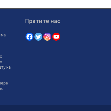
Пратите нас
има
х
 у
ту на
мере
но