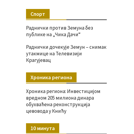
Спорт
Раднички против Земуна без
публике на „Чика Дачи“
Раднички дочекује Земун – снимак
утакмице на Телевизији
Крагујевац
Хроника региона
Хроника региона: Инвестицијом
вредном 205 милиона динара
обухваћена реконструкција
цевовода у Книћу
10 минута