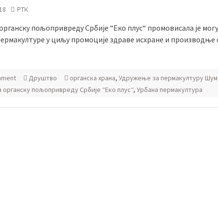
18
РТК
 органску пољопривреду Србије “Еко плус“ промовисала је мог
пермакултуре у циљу промоције здраве исхране и производње 
mment
Друштво
органска храна
,
Удружење за пермакултуру Шум
за органску пољопривреду Србије “Еко плус“
,
Урбана пермакултура