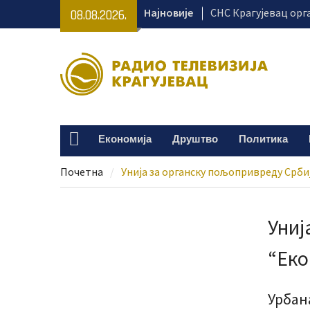
Skip
Најновије
СНС Крагујевац орг
08.08.2026.
to
превентивне прегл
content
тргу
Крагујевац се припр
Великогоспојинске 
Раднички против Зе
на „Чика Дачи“
Безбедност на куп
Економија
Друштво
Политика
Home
од одговорног пон
Почетна
Унија за органску пољопривреду Србиј
Униј
“Еко
Урбан