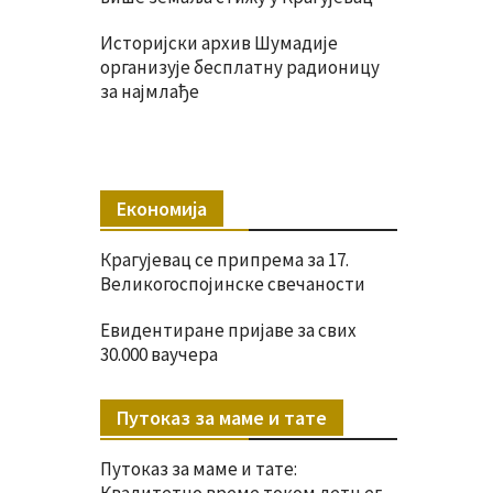
Историјски архив Шумадије
организује бесплатну радионицу
за најмлађе
Економија
Крагујевац се припрема за 17.
Великогоспојинске свечаности
Евидентиране пријаве за свих
30.000 ваучера
Путоказ за маме и тате
Путоказ за маме и тате: