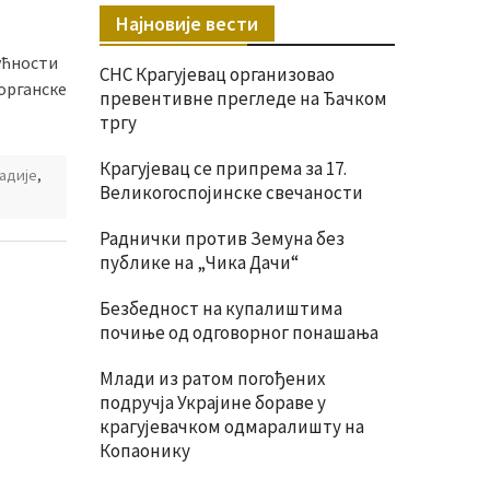
Најновије вести
ућности
СНС Крагујевац организовао
органске
превентивне прегледе на Ђачком
тргу
Крагујевац се припрема за 17.
адије
,
Великогоспојинске свечаности
Раднички против Земуна без
публике на „Чика Дачи“
Безбедност на купалиштима
почиње од одговорног понашања
Млади из ратом погођених
подручја Украјине бораве у
крагујевачком одмаралишту на
Копаонику