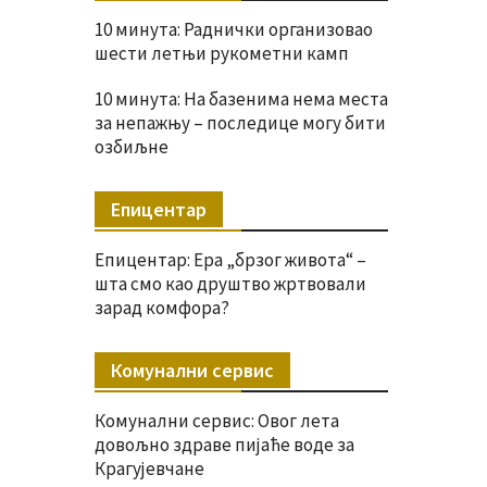
10 минута: Раднички организовао
шести летњи рукометни камп
10 минута: На базенима нема места
за непажњу – последице могу бити
озбиљне
Епицентар
Епицентар: Ера „брзог живота“ –
шта смо као друштво жртвовали
зарад комфора?
Комунални сервис
Комунални сервис: Овог лета
довољно здраве пијаће воде за
Крагујевчане