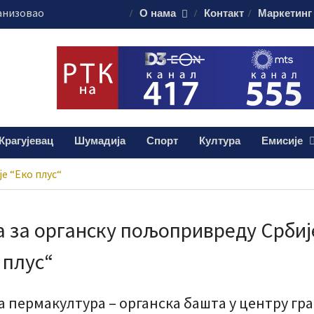
анизовао
О нама
Контакт
Маркетинг
еде на Ђачком
ема за 17.
свечаности
муна без публике
алиштима почиње
Крагујевац
Шумадија
Спорт
Култура
Емисије
ашања
е “Еко плус“
а за органску пољопривреду Србиј
 плус“
а пермакултура – органска башта у центру гр