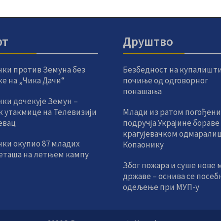
рт
Друштво
чки против Земуна без
Безбедност на купалишт
е на „Чика Дачи“
почиње од одговорног
понашања
ки дочекује Земун –
к утакмице на Телевизији
Млади из ратом погођени
евац
подручја Украјине бораве
крагујевачком одмаралиш
чки окупио 87 младих
Копаонику
еташа на летњем кампу
Због пожара и суше нове 
државе – оснива се посеб
одељење при МУП-у