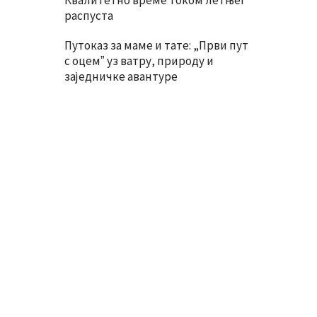
Квалитетно време током летњег
распуста
Путоказ за маме и тате: „Први пут
с оцемˮ уз ватру, природу и
заједничке авантуре