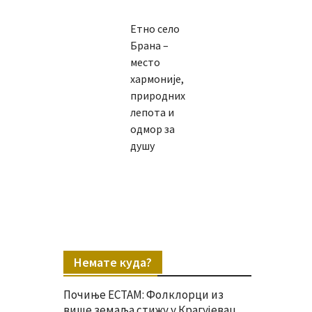
Етно село
Брана –
место
хармоније,
природних
лепота и
одмор за
душу
Немате куда?
Почиње ЕСТАМ: Фолклорци из
више земаља стижу у Крагујевац