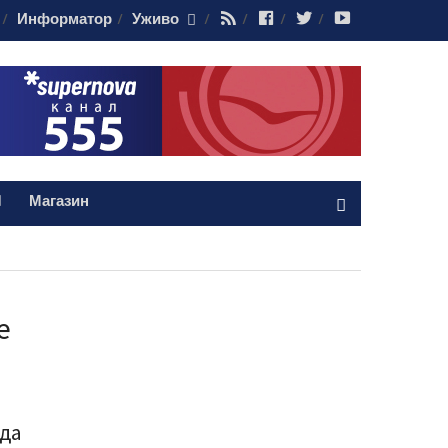
RSS
Facebook
Twitter
Youtube
Информатор
Уживо
Магазин
е
ада