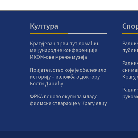
Култура
Спо
Крагујевац први пут домаћин
Радни
међународне конференције
публик
ИКОМ-ове мреже музеја
Раднич
Пријатељство које је обележило
снима
историју – изложба о доктору
Крагуј
Кости Динићу
Радни
ФРКА поново окупила младе
руком
филмске ствараоце у Крагујевцу