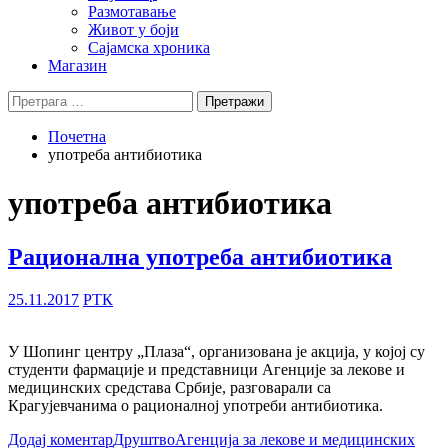
Размотавање
Живот у боји
Сајамска хроника
Магазин
Претрага
за:
Почетна
употреба антибиотика
употреба антибиотика
Рационална употреба антибиотика
25.11.2017
РТК
У Шопинг центру „Плаза“, организована је акција, у којој су
студенти фармације и представници Агенције за лекове и
медицинских средстава Србије, разговарали са
Крагујевчанима о рационалној употреби антибиотика.
Додај коментар
Друштво
Агенција за лекове и медицинских