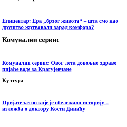
Епицентар: Ера „брзог живота“ – шта смо као
друштво жртвовали зарад комфора?
Комунални сервис
Комунални сервис: Овог лета довољно здраве
пијаће воде за Крагујевчане
Култура
Пријатељство које је обележило историју –
изложба о доктору Кости Динићу