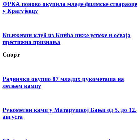
ФРКА поново окупила младе филмске ствараоце
у Крагујевцу
Књижевни клуб из Кнића ниже успехе и осваја
престижна признања
Спорт
Раднички окупио 87 младих рукометаша на
летњем кампу
Рукометни камп у Матарушкој Бањи од 5. до 12.
августа