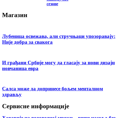
сезоне
Магазин
Лубеница освежава, али стручњаци упозоравају:
Није добра за свакога
И грађани Србије могу да гласају за нови дизајн
новчаница евра
Салса може да допринесе бољем менталном
здрављу
Сервисне информације
Хаварије на водоводној мрежи – више насеља без