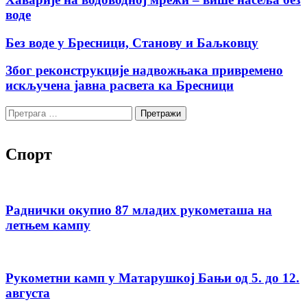
воде
Без воде у Бресници, Станову и Баљковцу
Због реконструкције надвожњака привремено
искључена јавна расвета ка Бресници
Претрага
за:
Спорт
Раднички окупио 87 младих рукометаша на
летњем кампу
Рукометни камп у Матарушкој Бањи од 5. до 12.
августа