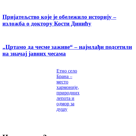
Пријатељство које је обележило историју –
изложба о доктору Кости Динићу
„Цртамо да чесме заживе“ – најмлађи подсетили
на значај јавних чесама
Етно село
Брана –
место
хармоније,
природних
лепота и
одмор за
душу