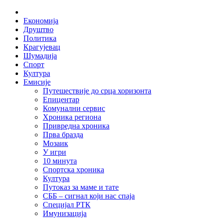
Skip
Home
to
Економија
content
Друштво
Политика
Крагујевац
Шумадија
Спорт
Култура
Емисије
Путешествије до срца хоризонта
Епицентар
Комунални сервис
Хроника региона
Привредна хроника
Прва бразда
Мозаик
У игри
10 минута
Спортска хроника
Култура
Путоказ за маме и тате
СББ – сигнал који нас спаја
Специјал РТК
Имунизација