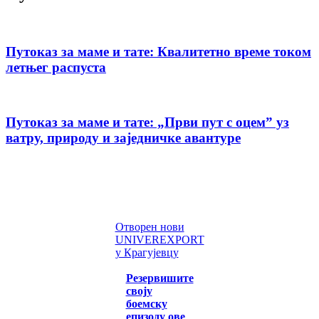
Путоказ за маме и тате: Квалитетно време током
летњег распуста
Путоказ за маме и тате: „Први пут с оцемˮ уз
ватру, природу и заједничке авантуре
Отворен нови
UNIVEREXPORT
у Крагујевцу
Резервишите
своју
боемску
епизоду ове