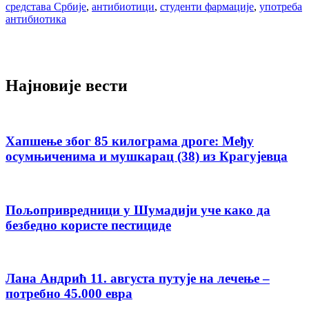
средстава Србије
,
антибиотици
,
студенти фармације
,
употреба
антибиотика
Најновије вести
Хапшење због 85 килограма дроге: Међу
осумњиченима и мушкарац (38) из Крагујевца
Пољопривредници у Шумадији уче како да
безбедно користе пестициде
Лана Андрић 11. августа путује на лечење –
потребно 45.000 евра