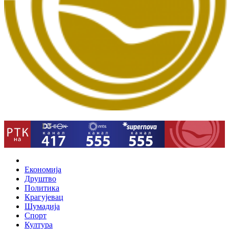
Home
Економија
Друштво
Политика
Крагујевац
Шумадија
Спорт
Култура