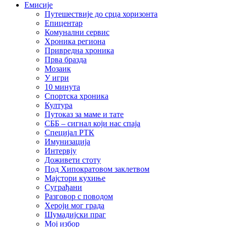
Емисије
Путешествије до срца хоризонта
Епицентар
Комунални сервис
Хроника региона
Привредна хроника
Прва бразда
Мозаик
У игри
10 минута
Спортска хроника
Култура
Путоказ за маме и тате
СББ – сигнал који нас спаја
Специјал РТК
Имунизација
Интервју
Доживети стоту
Под Хипократовом заклетвом
Мајстори кухиње
Суграђани
Разговор с поводом
Хероји мог града
Шумадијски праг
Мој избор