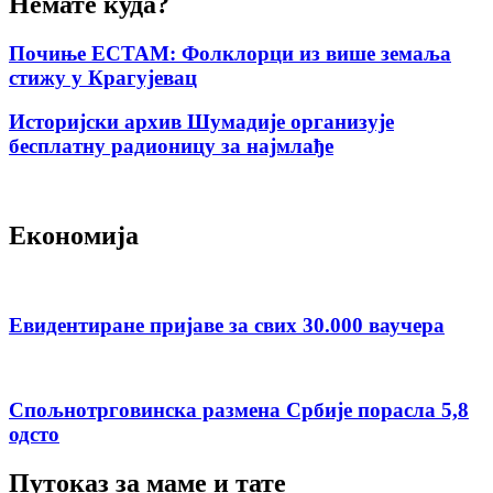
Немате куда?
Почиње ЕСТАМ: Фолклорци из више земаља
стижу у Крагујевац
Историјски архив Шумадије организује
бесплатну радионицу за најмлађе
Економија
Евидентиране пријаве за свих 30.000 ваучера
Спољнотрговинска размена Србије порасла 5,8
одсто
Путоказ за маме и тате