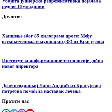
Убојита јуниорска репрезентативка појачала
редове Шумадинки
Друштво
Хапшење због 85 килограма дроге: Међу
осумњиченима и мушкарац (38) из Крагујевца
Институт за информационе технологије добио
новог директора
Деветогодишњој Лани Андрић из Крагујевца
потребна помоћ за наставак лечења
Пратите нас