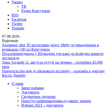
Уживо
ТВ
Радио Крагујевац
RSS
Facebook
Twitter
Youtube
07.08.2026.
Најновије
Хапшење због 85 килограма дроге: Међу осумњиченима и
мушкарац (38) из Крагујевца
Пољопривредници у Шумадији уче како да безбедно користе
пестициде
Лана Андрић 11. августа путује на лечење – потребно 45.000
евра
Пријатељство које је обележило историју – изложба о доктору
Кости Динићу
О нама
Јавне набавке
Документа
Скупштина друштва
Приступ информацијама од јавног значаја
Избори 2023 – документа