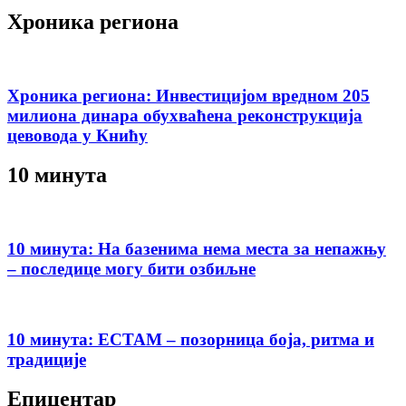
Хроника региона
Хроника региона: Инвестицијом вредном 205
милиона динара обухваћена реконструкција
цевовода у Книћу
10 минута
10 минута: На базенима нема места за непажњу
– последице могу бити озбиљне
10 минута: ЕСТАМ – позорница боја, ритма и
традиције
Епицентар