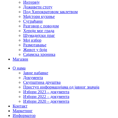
Интервју
Доживети стоту
Под Хипократовом заклетвом
Мајстори кухиње
Суграђани
Разговор с поводом
Хероји мог града
Шумадијски праг
Мој избор
Размотавање
Живот у боји
Сајамска хроника
Магазин
О нама
Јавне набавке
Документа
Скупштина друштва
Приступ информацијама од јавног значаја
Избори 2023 – документа
Избори 2022 – документа
Избори 2020 – документа
Контакт
Маркетинг
Информатор