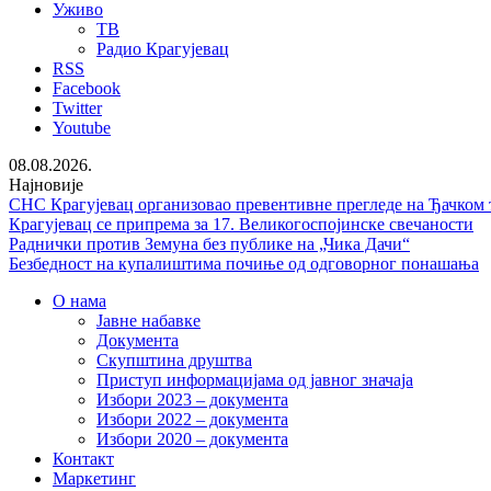
Уживо
ТВ
Радио Крагујевац
RSS
Facebook
Twitter
Youtube
08.08.2026.
Најновије
СНС Крагујевац организовао превентивне прегледе на Ђачком 
Крагујевац се припрема за 17. Великогоспојинске свечаности
Раднички против Земуна без публике на „Чика Дачи“
Безбедност на купалиштима почиње од одговорног понашања
О нама
Јавне набавке
Документа
Скупштина друштва
Приступ информацијама од јавног значаја
Избори 2023 – документа
Избори 2022 – документа
Избори 2020 – документа
Контакт
Маркетинг