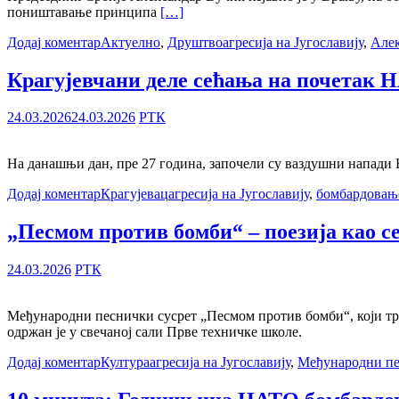
поништавање принципа
[…]
Додај коментар
Актуелно
,
Друштво
агресија на Југославију
,
Але
Крагујевчани деле сећања на почетак
24.03.2026
24.03.2026
РТК
На данашњи дан, пре 27 година, започели су ваздушни напади 
Додај коментар
Крагујевац
агресија на Југославију
,
бомбардовањ
„Песмом против бомби“ – поезија као с
24.03.2026
РТК
Међународни песнички сусрет „Песмом против бомби“, који тра
одржан је у свечаној сали Прве техничке школе.
Додај коментар
Култура
агресија на Југославију
,
Међународни пе