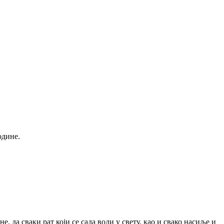
одине.
 да сваки рат који се сада води у свету, као и свако насиље и