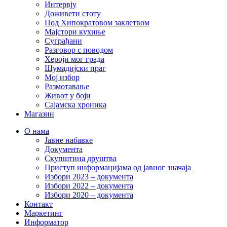
Интервју
Доживети стоту
Под Хипократовом заклетвом
Мајстори кухиње
Суграђани
Разговор с поводом
Хероји мог града
Шумадијски праг
Мој избор
Размотавање
Живот у боји
Сајамска хроника
Магазин
О нама
Јавне набавке
Документа
Скупштина друштва
Приступ информацијама од јавног значаја
Избори 2023 – документа
Избори 2022 – документа
Избори 2020 – документа
Контакт
Маркетинг
Информатор