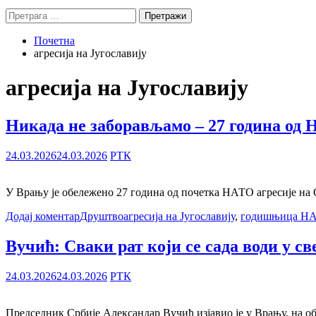
Претрага
за:
Почетна
агресија на Југославију
агресија на Југославију
Никада не заборављамо – 27 година од
24.03.2026
24.03.2026
РТК
У Врању је обележено 27 година од почетка НАТО агресије на Са
Додај коментар
Друштво
агресија на Југославију
,
годишњица НА
Вучић: Сваки рат који се сада води у све
24.03.2026
24.03.2026
РТК
Председник Србије Александар Вучић изјавио је у Врању, на обе