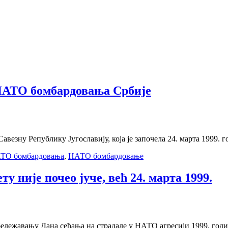
 НАТО бомбардовања Србије
везну Републику Југославију, која је започела 24. марта 1999. г
ТО бомбардовања
,
НАТО бомбардовање
ту није почео јуче, већ 24. марта 1999.
лежавању Дана сећања на страдале у НАТО агресији 1999. године,