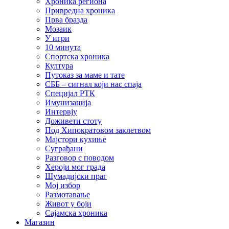
Хроника региона
Привредна хроника
Прва бразда
Мозаик
У игри
10 минута
Спортска хроника
Култура
Путоказ за маме и тате
СББ – сигнал који нас спаја
Специјал РТК
Имунизација
Интервју
Доживети стоту
Под Хипократовом заклетвом
Мајстори кухиње
Суграђани
Разговор с поводом
Хероји мог града
Шумадијски праг
Мој избор
Размотавање
Живот у боји
Сајамска хроника
Магазин