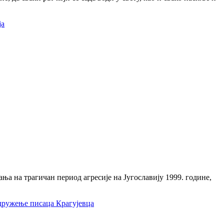
ја
а на трагичан период агресије на Југославију 1999. године,
дружење писаца Крагујевца