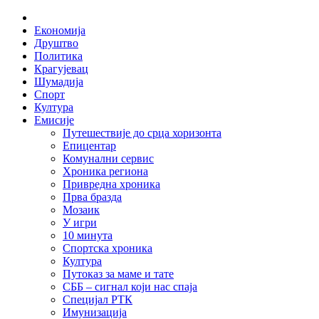
Skip
Home
to
Економија
content
Друштво
Политика
Крагујевац
Шумадија
Спорт
Култура
Емисије
Путешествије до срца хоризонта
Епицентар
Комунални сервис
Хроника региона
Привредна хроника
Прва бразда
Мозаик
У игри
10 минута
Спортска хроника
Култура
Путоказ за маме и тате
СББ – сигнал који нас спаја
Специјал РТК
Имунизација