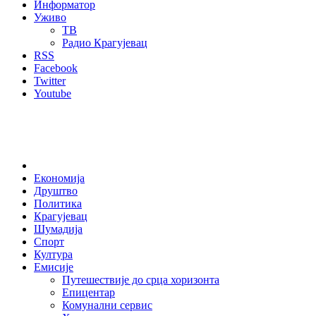
Информатор
Уживо
ТВ
Радио Крагујевац
RSS
Facebook
Twitter
Youtube
Home
Економија
Друштво
Политика
Крагујевац
Шумадија
Спорт
Култура
Емисије
Путешествије до срца хоризонта
Епицентар
Комунални сервис