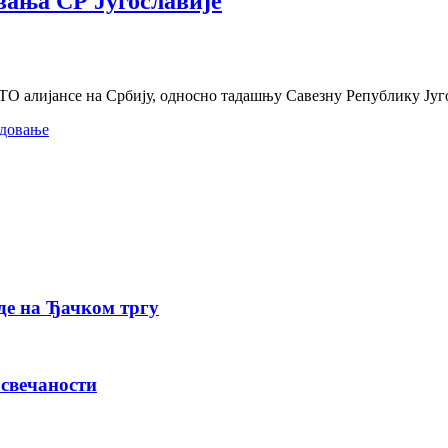
ања СР Југославије
О алијансе на Србију, односно тадашњу Савезну Републику Југо
довање
де на Ђачком тргу
 свечаности