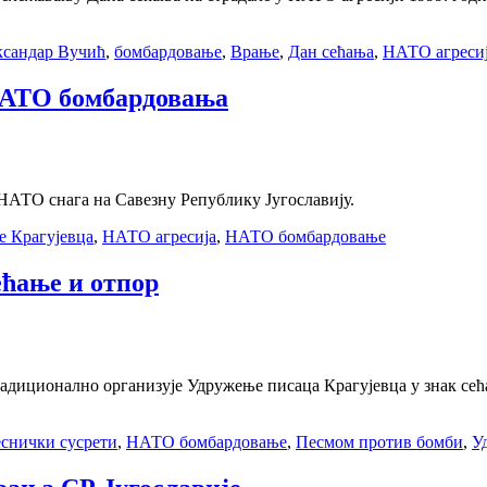
ксандар Вучић
,
бомбардовање
,
Врање
,
Дан сећања
,
НАТО агреси
 НАТО бомбардовања
НАТО снага на Савезну Републику Југославију.
е Крагујевца
,
НАТО агресија
,
НАТО бомбардовање
ећање и отпор
диционално организује Удружење писаца Крагујевца у знак сећањ
снички сусрети
,
НАТО бомбардовање
,
Песмом против бомби
,
У