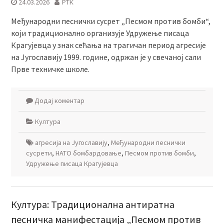
24.03.2026
РТК
Међународни песнички сусрет „Песмом против бомби“,
који традиционално организује Удружење писаца
Крагујевца у знак сећања на трагичан период агресије
на Југославију 1999. године, одржан је у свечаној сали
Прве техничке школе.
Додај коментар
Култура
агресија на Југославију
,
Међународни песнички
сусрети
,
НАТО бомбардовање
,
Песмом против бомби
,
Удружење писаца Крагујевца
Култура: Традиционална антиратна
песничка манифестација „Песмом против