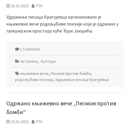
25.03.2023
РТК
Удружење писаца Крагујевца организовало је
књижевно вече родољубиве поезије које је одржано у
галеријском простору куће Ђуре Јакшића.
1 Comment
Актуелно
,
Култура
књижевно вече
,
Песмом против бомби
,
родољубива поезија
,
Удружење писаца Крагујевца
Одржано књижевно вече „Песмом против
бомби“
25.03.2022
РТК