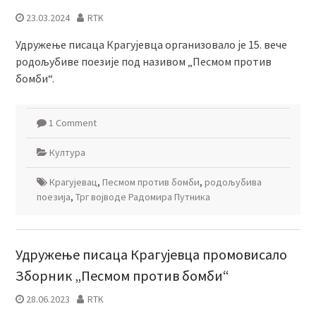
23.03.2024
RTK
Удружење писаца Крагујевца организовало је 15. вече
родољубиве поезије под називом „Песмом против
бомби“.
1 Comment
Култура
Крагујевац
,
Песмом против бомби
,
родољубива
поезија
,
Трг војводе Радомира Путника
Удружење писаца Крагујевца промовисало
Зборник „Песмом против бомби“
28.06.2023
RTK