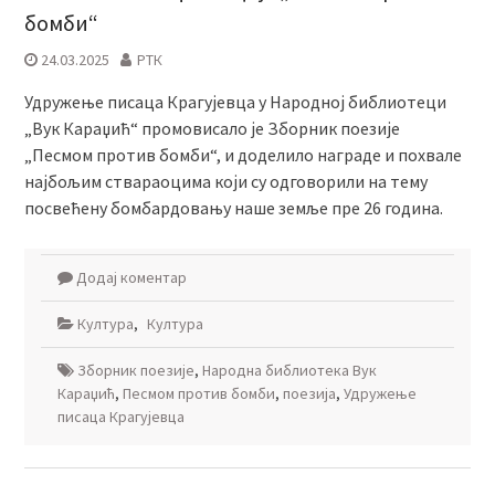
бомби“
24.03.2025
РТК
Удружење писаца Крагујевца у Народној библиотеци
„Вук Караџић“ промовисало је Зборник поезије
„Песмом против бомби“, и доделило награде и похвале
најбољим ствараоцима који су одговорили на тему
посвећену бомбардовању наше земље пре 26 година.
Додај коментар
Култура
,
Култура
Зборник поезије
,
Народна библиотека Вук
Караџић
,
Песмом против бомби
,
поезија
,
Удружење
писаца Крагујевца