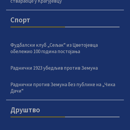
ствараоце у Крагујевцу
Спорт
Фудбалски клуб „Сељак“ из Цветојевца
обележио 100 година постојања
Раднички 1923 убедљив против Земуна
Раднички против Земуна без публике на „Чика
Дачи“
Друштво