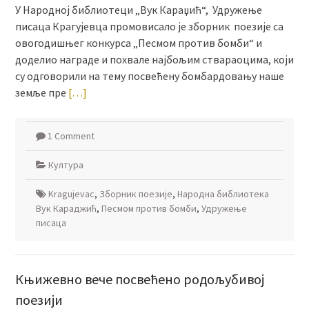
У Народној библиотеци „Вук Караџић“, Удружење
писаца Крагујевца промовисало је зборник поезије са
овогодишњег конкурса „Песмом против бомби“ и
доделио награде и похвале најбољим ствараоцима, који
су одговорили на тему посвећену бомбардовању наше
земље пре
[…]
1 Comment
Култура
Kragujevac
,
Зборник поезије
,
Народна библиотека
Вук Караджић
,
Песмом против бомби
,
Удружење
писаца
Књижевно вече посвећено родољубивој
поезији