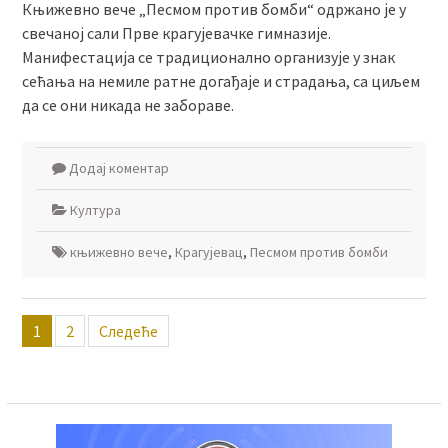
Књижевно вече „Песмом против бомби“ одржано је у
свечаној сали Прве крагујевачке гимназије.
Манифестација се традиционално организује у знак
сећања на немиле ратне догађаје и страдања, са циљем
да се они никада не забораве.
Додај коментар
Култура
књижевно вече
,
Крагујевац
,
Песмом против бомби
Пагинација
1
2
Следеће
чланака