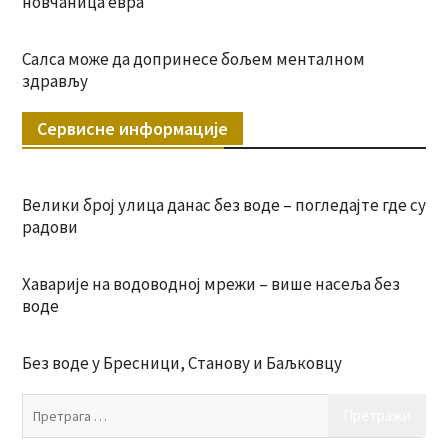
новчаница евра
Салса може да допринесе бољем менталном
здрављу
Сервисне информације
Велики број улица данас без воде – погледајте где су
радови
Хаварије на водоводној мрежи – више насеља без
воде
Без воде у Бресници, Станову и Баљковцу
Пр
за: