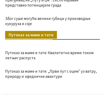
Крагујевац на „Путу игре“: Експо караван
представио потенцијале града
Због суше могући велики губици у производњи
кукуруза и соје
Путоказ за маме и тате
Путоказ за маме и тате: Квалитетно време током
летњег распуста
Путоказ за маме и тате: „Први пут с оцемˮ уз ватру,
природу и заједничке авантуре