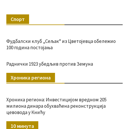
Спорт
Фудбалски клуб „Сељак“ из Цветојевца обележио
100 година постојања
Раднички 1923 убедљив против Земуна
Хроника региона
Хроника региона: Инвестицијом вредном 205
милиона динара обухваћена реконструкција
цевовода у Книћу
10 минута