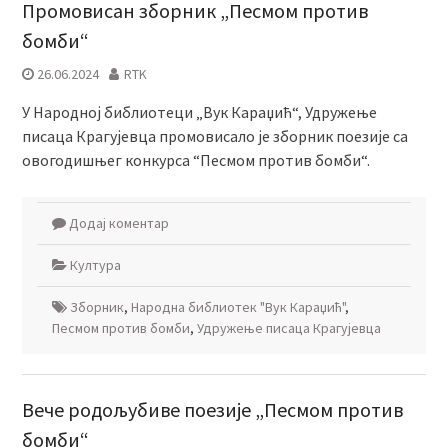
Промовисан зборник „Песмом против
бомби“
26.06.2024
RTK
У Народној библиотеци „Вук Караџић“, Удружење
писаца Крагујевца промовисало је зборник поезије са
овогодишњег конкурса “Песмом против бомби“.
Додај коментар
Култура
Зборник
,
Народна библиотек "Вук Караџић"
,
Песмом против бомби
,
Удружење писаца Крагујевца
Вече родoљубиве поезије „Песмом против
бомби“