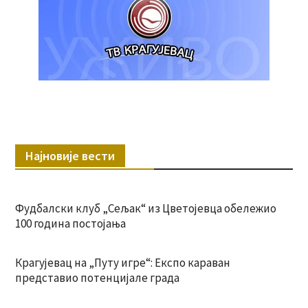
Најновије вести
Фудбалски клуб „Сељак“ из Цветојевца обележио
100 година постојања
Крагујевац на „Путу игре“: Експо караван
представио потенцијале града