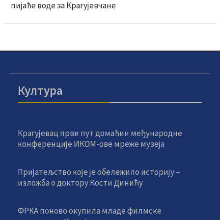
пијаће воде за Крагујевчане
Култура
Крагујевац први пут домаћин међународне
конференције ИКОМ-ове мреже музеја
Пријатељство које је обележило историју –
изложба о доктору Кости Динићу
ФРКА поново окупила младе филмске