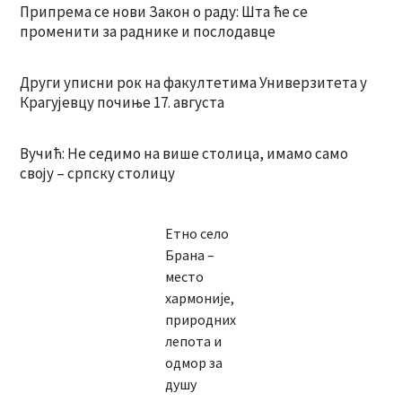
Припрема се нови Закон о раду: Шта ће се
променити за раднике и послодавце
Други уписни рок на факултетима Универзитета у
Крагујевцу почиње 17. августа
Вучић: Не седимо на више столица, имамо само
своју – српску столицу
Етно село
Брана –
место
хармоније,
природних
лепота и
одмор за
душу