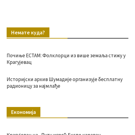
Немате куда?
Почиње ЕСТАМ: Фолклорци из више земаља стижу у
Крагујевац
Историјски архив Шумадије организује бесплатну
радионицу за најмлађе
Економија