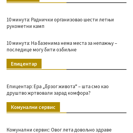
10 минута: Раднички организовао шести летњи
рукометни камп
10 минута: На базенима нема места за непажњу –
последице могу бити озбиљне
Епицентар
Епицентар: Ера „брзог живота“ – шта смо као
друштво жртвовали зарад комфора?
Комунални сервис
Комунални сервис: Овог лета довољно здраве