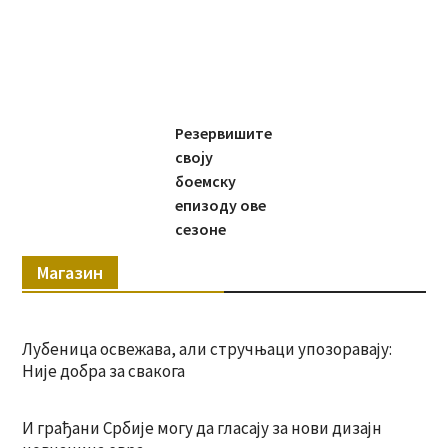
Резервишите
своју
боемску
епизоду ове
сезоне
Магазин
Лубеница освежава, али стручњаци упозоравају:
Није добра за свакога
И грађани Србије могу да гласају за нови дизајн