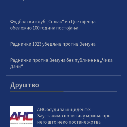
Фудбалски клуб „Сељак“ из Цветојевца
обележио 100 година постојања
Раднички 1923 убедљив против Земуна
Раднички против Земуна без публике на „Чика
Дачи“
Друштво
АНС осудила инциденте:
Зауставимо политику мржње пре
него што неко постане жртва