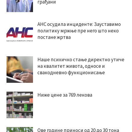
грађани
АНС осудила инциденте: Зауставимо
политику мржње пре него што неко
постане жртва
Наше психичко стање директно утиче
на квалитет живота, односе и
свакодневно функционисање
Ниже цене за 769 лекова
Ове године приноси од 20 до 30 тона