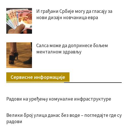
И грађани Србије могу да гласају за
нови дизајн новчаница евра
Салса може да допринесе бољем
менталном здрављу
Сервисне информације
Радови на уређењу комуналне инфраструктуре
Велики број улица данас без воде – погледајте где су
радови