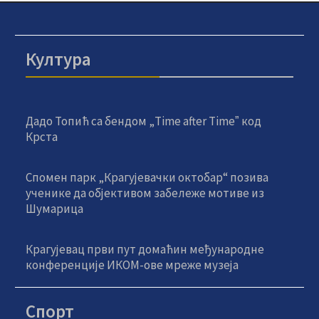
Култура
Дадо Топић са бендом „Time after Timeˮ код
Крста
Спомен парк „Крагујевачки октобар“ позива
ученике да објективом забележе мотиве из
Шумарица
Крагујевац први пут домаћин међународне
конференције ИКОМ-ове мреже музеја
Спорт