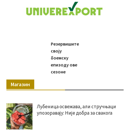
Резервишите
своју
боемску
епизоду ове
сезоне
Магазин
Лубеница освежава, али стручњаци
упозоравају: Није добра за свакога