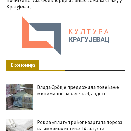
Почиње ЕСТАМ: Фолклорци из више земаља стижу у
Крагујевац
Економија
Влада Србије предложила повећање
минималне зараде за 9,2 одсто
Рок за уплату трећег квартала пореза
на имовину истиче 14. августа