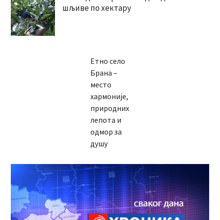
шљиве по хектару
Етно село
Брана –
место
хармоније,
природних
лепота и
одмор за
душу