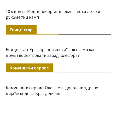
10 минута: Раднички организовао шести летњи
рукометни камп
Епицентар
Епицентар: Ера „брзог живота“ – шта смо као
друштво жртвовали зарад комфора?
Комунални сервис
Комунални сервис: Овог лета довољно здраве
пијаће воде за Крагујевчане