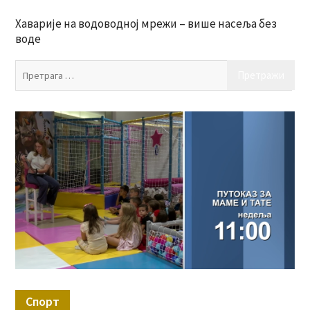
Хаварије на водоводној мрежи – више насеља без
воде
Пр
за:
Спорт