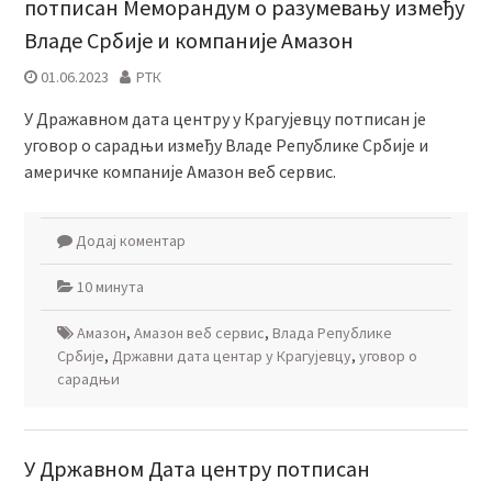
потписан Меморандум о разумевању између
Владе Србије и компаније Амазон
01.06.2023
РТК
У Дражавном дата центру у Крагујевцу потписан је
уговор о сарадњи између Владе Републике Србије и
америчке компаније Амазон веб сервис.
Додај коментар
10 минута
Амазон
,
Амазон веб сервис
,
Влада Републике
Србије
,
Државни дата центар у Крагујевцу
,
уговор о
сарадњи
У Државном Дата центру потписан