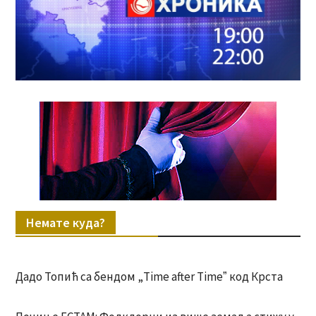
Немате куда?
Дадо Топић са бендом „Time after Timeˮ код Крста