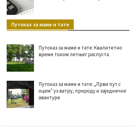
Путоказ за маме и тате
Путоказ за маме и тате: Квалитетно
време током летњег распуста
Путоказ за маме и тате: „Први пут с
оцемˮ уз ватру, природу и заједничке
авантуре