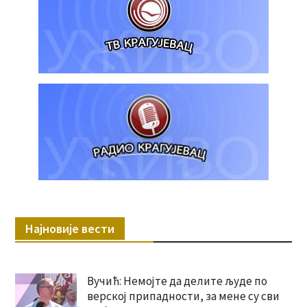
Најновије вести
Вучић: Немојте да делите људе по
верској припадности, за мене су сви