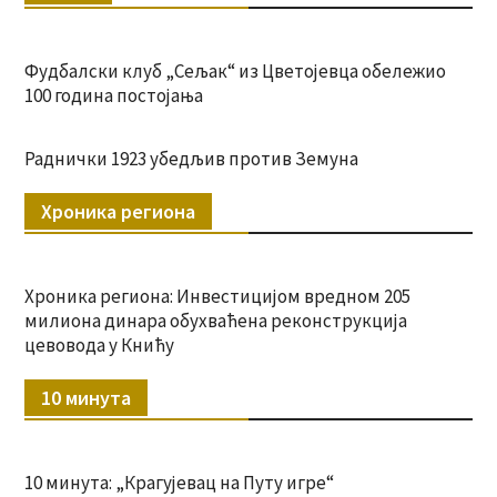
Фудбалски клуб „Сељак“ из Цветојевца обележио
100 година постојања
Раднички 1923 убедљив против Земуна
Хроника региона
Хроника региона: Инвестицијом вредном 205
милиона динара обухваћена реконструкција
цевовода у Книћу
10 минута
10 минута: „Крагујевац на Путу игре“