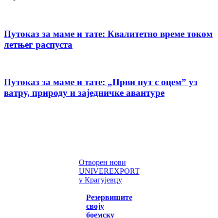
Путоказ за маме и тате: Квалитетно време током
летњег распуста
Путоказ за маме и тате: „Први пут с оцемˮ уз
ватру, природу и заједничке авантуре
Отворен нови
UNIVEREXPORT
у Крагујевцу
Резервишите
своју
боемску