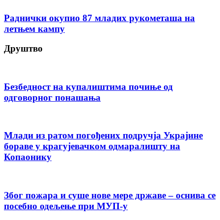
Раднички окупио 87 младих рукометаша на
летњем кампу
Друштво
Безбедност на купалиштима почиње од
одговорног понашања
Млади из ратом погођених подручја Украјине
бораве у крагујевачком одмаралишту на
Копаонику
Због пожара и суше нове мере државе – оснива се
посебно одељење при МУП-у