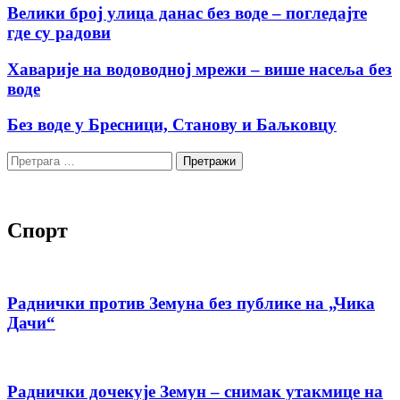
Велики број улица данас без воде – погледајте
где су радови
Хаварије на водоводној мрежи – више насеља без
воде
Без воде у Бресници, Станову и Баљковцу
Претрага
за:
Спорт
Раднички против Земуна без публике на „Чика
Дачи“
Раднички дочекује Земун – снимак утакмице на