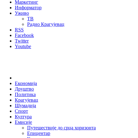
Маркетинг
Информатор
Уживо
ТВ
Радио Крагујевац
RSS
Facebook
Twitter
Youtube
Home
Економија
Друштво
Политика
Крагујевац
Шумадија
Спорт
Култура
Емисије
Путешествије до срца хоризонта
Епицентар