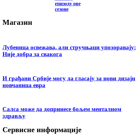
епизоду ове
сезоне
Магазин
Лубеница освежава, али стручњаци упозоравају:
Није добра за свакога
И грађани Србије могу да гласају за нови дизајн
новчаница евра
Салса може да допринесе бољем менталном
здрављу
Сервисне информације