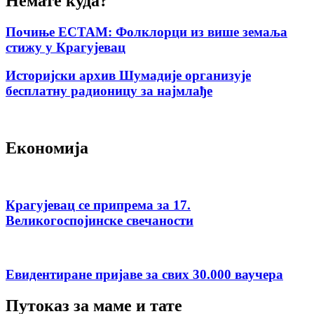
Немате куда?
Почиње ЕСТАМ: Фолклорци из више земаља
стижу у Крагујевац
Историјски архив Шумадије организује
бесплатну радионицу за најмлађе
Економија
Крагујевац се припрема за 17.
Великогоспојинске свечаности
Евидентиране пријаве за свих 30.000 ваучера
Путоказ за маме и тате