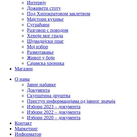
Интервју
Доживети стоту
Под Хипократовом заклетвом
Мајстори кухиње
Суграђани
Разговор с поводом
Хероји мог града
Шумадијски праг
Мој избор
Размотавање
Живот у боји
Сајамска хроника
Магазин
О нама
Јавне набавке
Документа
Скупштина друштва
Приступ информацијама од јавног значаја
Избори 2023 – документа
Избори 2022 – документа
Избори 2020 – документа
Контакт
Маркетинг
Информатор