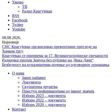
Уживо
ТВ
Радио Крагујевац
RSS
Facebook
Twitter
Youtube
08.08.2026.
Најновије
СНС Крагујевац организовао превентивне прегледе на
Ђачком тргу
Крагујевац се припрема за 17. Великогоспојинске свечаности
Раднички против Земуна без публике на „Чика Дачи“
Безбедност на купалиштима почиње од одговорног понашања
О нама
Јавне набавке
Документа
Скупштина друштва
Приступ информацијама од јавног значаја
Избори 2023 – документа
Избори 2022 – документа
Избори 2020 – документа
Контакт