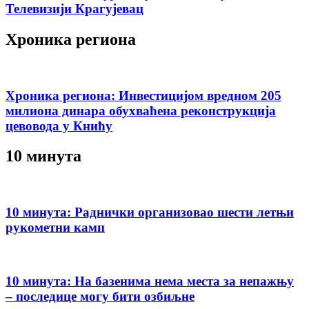
Телевизији Крагујевац
Хроника региона
Хроника региона: Инвестицијом вредном 205
милиона динара обухваћена реконструкција
цевовода у Книћу
10 минута
10 минута: Раднички организовао шести летњи
рукометни камп
10 минута: На базенима нема места за непажњу
– последице могу бити озбиљне