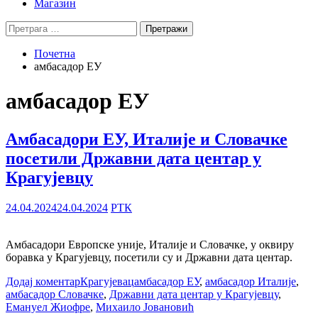
Магазин
Претрага
за:
Почетна
амбасадор ЕУ
амбасадор ЕУ
Амбасадори ЕУ, Италије и Словачке
посетили Државни дата центар у
Крагујевцу
24.04.2024
24.04.2024
РТК
Амбасадори Европске уније, Италије и Словачке, у оквиру
боравка у Крагујевцу, посетили су и Државни дата центар.
Додај коментар
Крагујевац
амбасадор ЕУ
,
амбасадор Италије
,
амбасадор Словачке
,
Државни дата центар у Крагујевцу
,
Емануел Жиофре
,
Михаило Јовановић