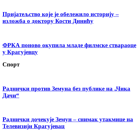
Пријатељство које је обележило историју –
изложба о доктору Кости Динићу
ФРКА поново окупила младе филмске ствараоце
у Крагујевцу
Спорт
Раднички против Земуна без публике на „Чика
Дачи“
Раднички дочекује Земун – снимак утакмице на
Телевизији Крагујевац