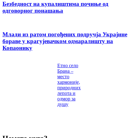
Безбедност на купалиштима почиње од
одговорног понашања
Млади из ратом погођених подручја Украјине
бораве у крагујевачком одмаралишту на
Копаонику
Етно село
Брана –
место
хармоније,
природних
лепота и
одмор за
душу