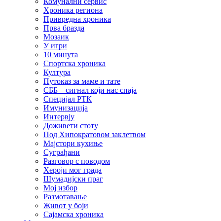
Комунални сервис
Хроника региона
Привредна хроника
Прва бразда
Мозаик
У игри
10 минута
Спортска хроника
Култура
Путоказ за маме и тате
СББ – сигнал који нас спаја
Специјал РТК
Имунизација
Интервју
Доживети стоту
Под Хипократовом заклетвом
Мајстори кухиње
Суграђани
Разговор с поводом
Хероји мог града
Шумадијски праг
Мој избор
Размотавање
Живот у боји
Сајамска хроника