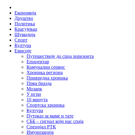
Skip
Home
to
Економија
content
Друштво
Политика
Крагујевац
Шумадија
Спорт
Култура
Емисије
Путешествије до срца хоризонта
Епицентар
Комунални сервис
Хроника региона
Привредна хроника
Прва бразда
Мозаик
У игри
10 минута
Спортска хроника
Култура
Путоказ за маме и тате
СББ – сигнал који нас спаја
Специјал РТК
Имунизација