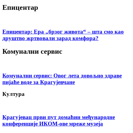
Епицентар
Епицентар: Ера „брзог живота“ – шта смо као
друштво жртвовали зарад комфора?
Комунални сервис
Комунални сервис: Овог лета довољно здраве
пијаће воде за Крагујевчане
Култура
Крагујевац први пут домаћин међународне
конференције ИКОМ-ове мреже музеја