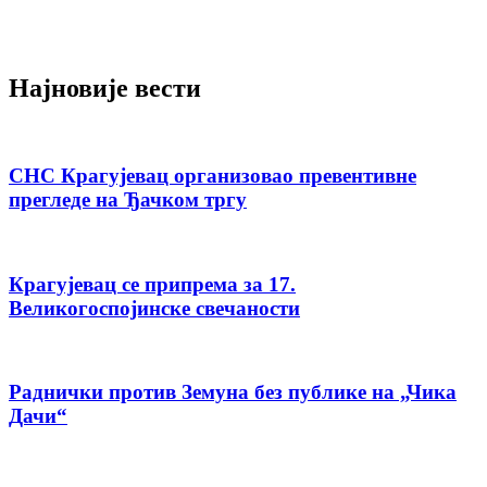
Најновије вести
СНС Крагујевац организовао превентивне
прегледе на Ђачком тргу
Крагујевац се припрема за 17.
Великогоспојинске свечаности
Раднички против Земуна без публике на „Чика
Дачи“