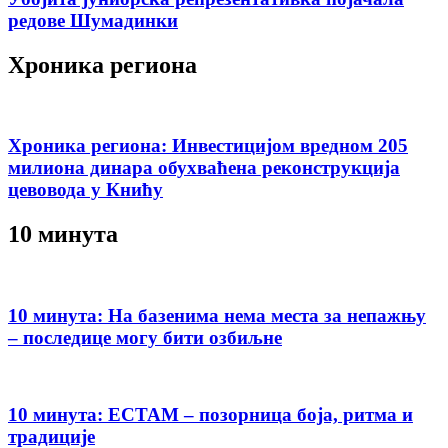
редове Шумадинки
Хроника региона
Хроника региона: Инвестицијом вредном 205
милиона динара обухваћена реконструкција
цевовода у Книћу
10 минута
10 минута: На базенима нема места за непажњу
– последице могу бити озбиљне
10 минута: ЕСТАМ – позорница боја, ритма и
традиције