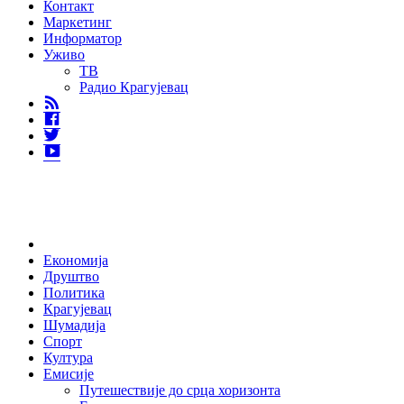
Контакт
Маркетинг
Информатор
Уживо
ТВ
Радио Крагујевац
RSS
Facebook
Twitter
Youtube
Home
Економија
Друштво
Политика
Крагујевац
Шумадија
Спорт
Култура
Емисије
Путешествије до срца хоризонта