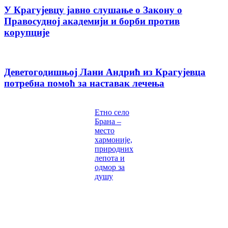
У Крагујевцу јавно слушање о Закону о
Правосудној академији и борби против
корупције
Деветогодишњој Лани Андрић из Крагујевца
потребна помоћ за наставак лечења
Етно село
Брана –
место
хармоније,
природних
лепота и
одмор за
душу