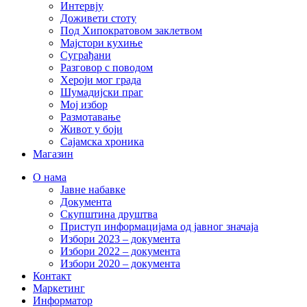
Интервју
Доживети стоту
Под Хипократовом заклетвом
Мајстори кухиње
Суграђани
Разговор с поводом
Хероји мог града
Шумадијски праг
Мој избор
Размотавање
Живот у боји
Сајамска хроника
Магазин
О нама
Јавне набавке
Документа
Скупштина друштва
Приступ информацијама од јавног значаја
Избори 2023 – документа
Избори 2022 – документа
Избори 2020 – документа
Контакт
Маркетинг
Информатор