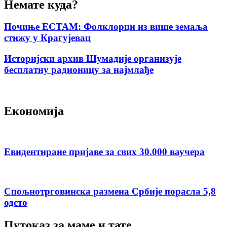
Немате куда?
Почиње ЕСТАМ: Фолклорци из више земаља
стижу у Крагујевац
Историјски архив Шумадије организује
бесплатну радионицу за најмлађе
Економија
Евидентиране пријаве за свих 30.000 ваучера
Спољнотрговинска размена Србије порасла 5,8
одсто
Путоказ за маме и тате