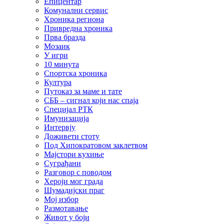
Епицентар
Комунални сервис
Хроника региона
Привредна хроника
Прва бразда
Мозаик
У игри
10 минута
Спортска хроника
Култура
Путоказ за маме и тате
СББ – сигнал који нас спаја
Специјал РТК
Имунизација
Интервју
Доживети стоту
Под Хипократовом заклетвом
Мајстори кухиње
Суграђани
Разговор с поводом
Хероји мог града
Шумадијски праг
Мој избор
Размотавање
Живот у боји