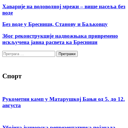
Хаварије на водоводној мрежи – више насеља без
воде
Без воде у Бресници, Станову и Баљковцу
Због реконструкције надвожњака привремено
искључена јавна расвета ка Бресници
Претрага
за:
Спорт
Рукометни камп у Матарушкој Бањи од 5. до 12.
августа
Убојита јуниорска репрезентативка појачала