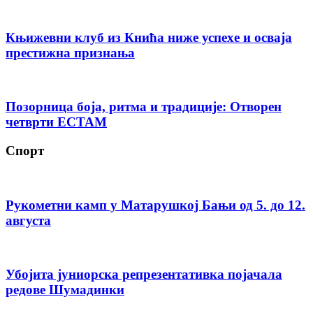
Књижевни клуб из Кнића ниже успехе и осваја
престижна признања
Позорница боја, ритма и традиције: Отворен
четврти ЕСТАМ
Спорт
Рукометни камп у Матарушкој Бањи од 5. до 12.
августа
Убојита јуниорска репрезентативка појачала
редове Шумадинки