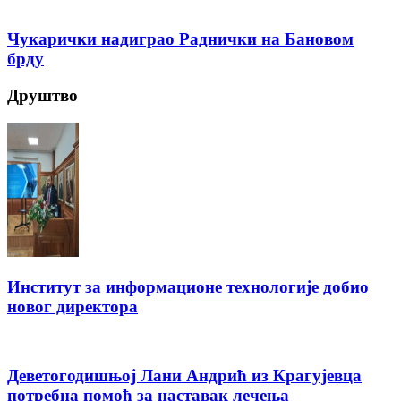
Чукарички надиграо Раднички на Бановом
брду
Друштво
Институт за информационе технологије добио
новог директора
Деветогодишњој Лани Андрић из Крагујевца
потребна помоћ за наставак лечења