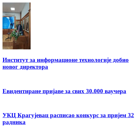
Институт за информационе технологије добио
новог директора
Евидентиране пријаве за свих 30.000 ваучера
УКЦ Крагујевац расписао конкурс за пријем 32
радника