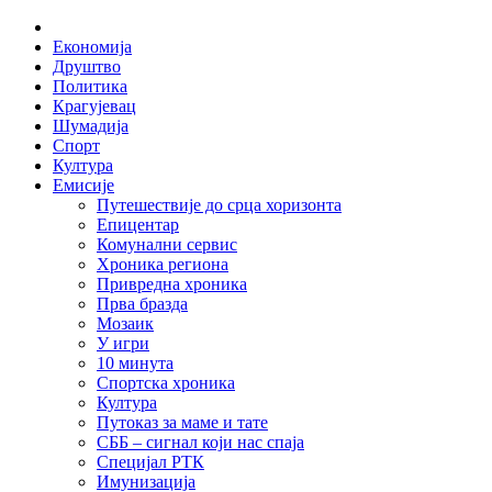
Skip
Home
to
Економија
content
Друштво
Политика
Крагујевац
Шумадија
Спорт
Култура
Емисије
Путешествије до срца хоризонта
Епицентар
Комунални сервис
Хроника региона
Привредна хроника
Прва бразда
Мозаик
У игри
10 минута
Спортска хроника
Култура
Путоказ за маме и тате
СББ – сигнал који нас спаја
Специјал РТК
Имунизација