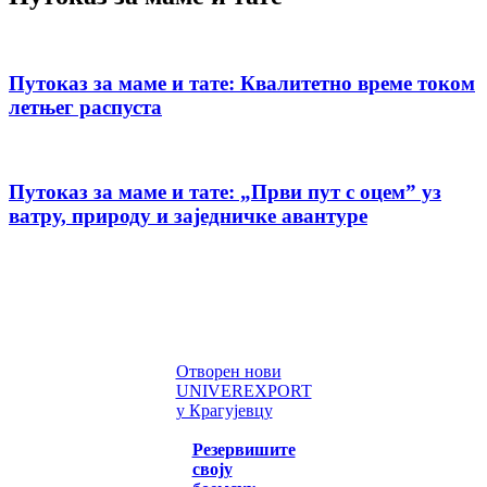
Путоказ за маме и тате: Квалитетно време током
летњег распуста
Путоказ за маме и тате: „Први пут с оцемˮ уз
ватру, природу и заједничке авантуре
Отворен нови
UNIVEREXPORT
у Крагујевцу
Резервишите
своју