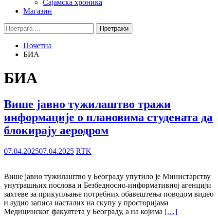
Сајамска хроника
Магазин
Претрага
за:
Почетна
БИА
БИА
Више јавно тужилаштво тражи
информације о плановима студената да
блокирају аеродром
07.04.2025
07.04.2025
RTK
Више јавно тужилаштво у Београду упутило је Министарству
унутрашњих послова и Безбедносно-информативној агенцији
захтеве за прикупљање потребних обавештења поводом видео
и аудио записа насталих на скупу у просторијама
Медицинског факултета у Београду, а на којима
[…]