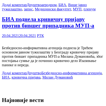
Додај коментар
Друштво
аеродром
,
БИА
,
Више јавно
тужилаштво
,
запис
,
Медицински факултет
,
МУП
,
пленум
БИА поднела кривичну пријаву
против бившег припадника МУП-а
20.04.2021
20.04.2021
РТК
Безбедносно-информативна агенција поднела је Трећем
основном јавном тужилаштву у Београду кривичну пријаву
против бившег припадника МУП-а Милана Думановића, због
постојања сумње да је починио кривично дело Изазивање
панике и нереда.
Додај коментар
Друштво
Безбедносно-информативна агенција
,
БИА
,
кривична пријава
,
Милан Думановић
Најновије вести