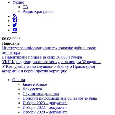
Уживо
ТВ
Радио Крагујевац
RSS
Facebook
Twitter
Youtube
06.08.2026.
Најновије
Институт за информационе технологије добио новог
директора
Евидентиране пријаве за свих 30.000 ваучера
УКЦ Крагујевац расписао конкурс за пријем 32 радника
У Крагујевцу јавно слушање о Закону о Правосудној
академији и борби против корупције
О нама
Јавне набавке
Документа
Скупштина друштва
Приступ информацијама од јавног значаја
Избори 2023 – документа
Избори 2022 – документа
Избори 2020 – документа