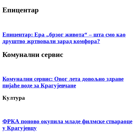
Епицентар
Епицентар: Ера „брзог живота“ – шта смо као
друштво жртвовали зарад комфора?
Комунални сервис
Комунални сервис: Овог лета довољно здраве
пијаће воде за Крагујевчане
Култура
ФРКА поново окупила младе филмске ствараоце
у Крагујевцу