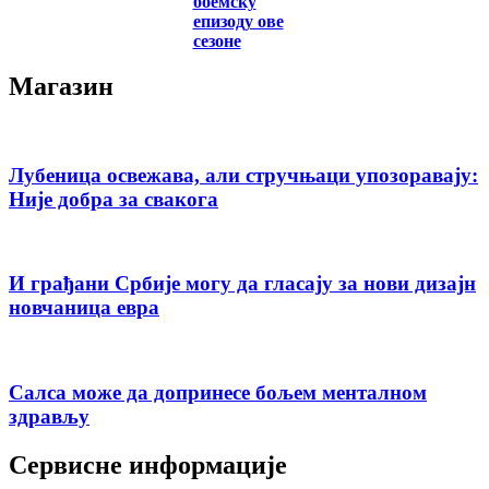
боемску
епизоду ове
сезоне
Магазин
Лубеница освежава, али стручњаци упозоравају:
Није добра за свакога
И грађани Србије могу да гласају за нови дизајн
новчаница евра
Салса може да допринесе бољем менталном
здрављу
Сервисне информације