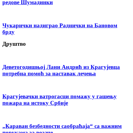
редове Шумадинки
Чукарички надиграо Раднички на Бановом
брду
Друштво
Деветогодишњој Лани Андрић из Крагујевца
потребна помоћ за наставак лечења
Крагујевачки ватрогасци помажу у гашењу
пожара на истоку Србије
„Караван безбедности саобраћаја“ са важним
порукама за возаче