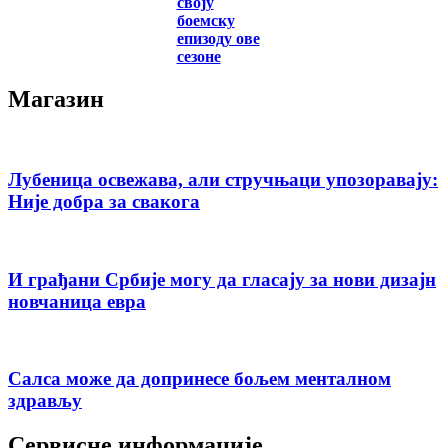
своју
боемску
епизоду ове
сезоне
Магазин
Лубеница освежава, али стручњаци упозоравају:
Није добра за свакога
И грађани Србије могу да гласају за нови дизајн
новчаница евра
Салса може да допринесе бољем менталном
здрављу
Сервисне информације