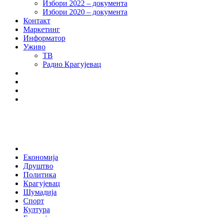
Избори 2022 – документа
Избори 2020 – документа
Контакт
Маркетинг
Информатор
Уживо
ТВ
Радио Крагујевац
RSS
Facebook
Twitter
Youtube
Home
Економија
Друштво
Политика
Крагујевац
Шумадија
Спорт
Култура