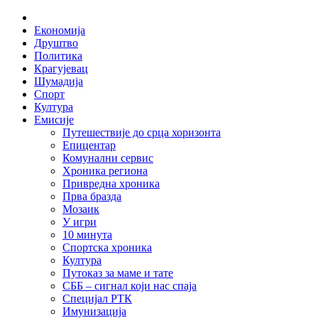
Skip
Home
to
Економија
content
Друштво
Политика
Крагујевац
Шумадија
Спорт
Култура
Емисије
Путешествије до срца хоризонта
Епицентар
Комунални сервис
Хроника региона
Привредна хроника
Прва бразда
Мозаик
У игри
10 минута
Спортска хроника
Култура
Путоказ за маме и тате
СББ – сигнал који нас спаја
Специјал РТК
Имунизација