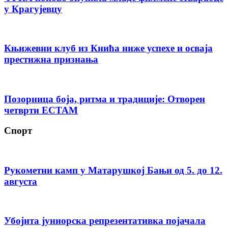
у Крагујевцу
Књижевни клуб из Кнића ниже успехе и осваја
престижна признања
Позорница боја, ритма и традиције: Отворен
четврти ЕСТАМ
Спорт
Рукометни камп у Матарушкој Бањи од 5. до 12.
августа
Убојита јуниорска репрезентативка појачала