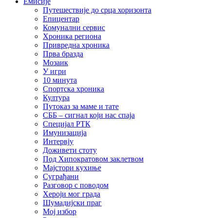
Емисије
Путешествије до срца хоризонта
Епицентар
Комунални сервис
Хроника региона
Привредна хроника
Прва бразда
Мозаик
У игри
10 минута
Спортска хроника
Култура
Путоказ за маме и тате
СББ – сигнал који нас спаја
Специјал РТК
Имунизација
Интервју
Доживети стоту
Под Хипократовом заклетвом
Мајстори кухиње
Суграђани
Разговор с поводом
Хероји мог града
Шумадијски праг
Мој избор