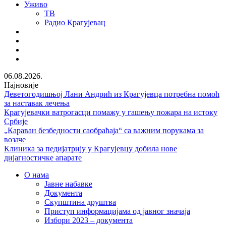
Уживо
ТВ
Радио Крагујевац
RSS
Facebook
Twitter
Youtube
06.08.2026.
Најновије
Деветогодишњој Лани Андрић из Крагујевца потребна помоћ
за наставак лечења
Крагујевачки ватрогасци помажу у гашењу пожара на истоку
Србије
„Караван безбедности саобраћаја“ са важним порукама за
возаче
Клиника за педијатрију у Крагујевцу добила нове
дијагностичке апарате
О нама
Јавне набавке
Документа
Скупштина друштва
Приступ информацијама од јавног значаја
Избори 2023 – документа