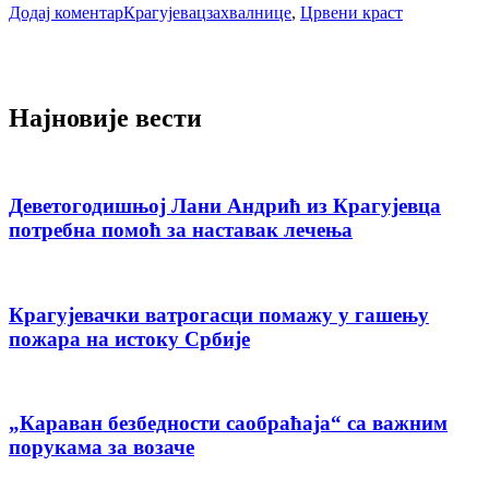
Додај коментар
Крагујевац
захвалнице
,
Црвени краст
Најновије вести
Деветогодишњој Лани Андрић из Крагујевца
потребна помоћ за наставак лечења
Крагујевачки ватрогасци помажу у гашењу
пожара на истоку Србије
„Караван безбедности саобраћаја“ са важним
порукама за возаче