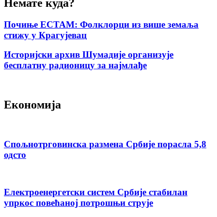
Немате куда?
Почиње ЕСТАМ: Фолклорци из више земаља
стижу у Крагујевац
Историјски архив Шумадије организује
бесплатну радионицу за најмлађе
Економија
Спољнотрговинска размена Србије порасла 5,8
одсто
Електроенергетски систем Србије стабилан
упркос повећаној потрошњи струје