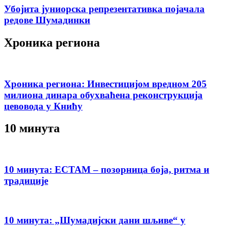
Убојита јуниорска репрезентативка појачала
редове Шумадинки
Хроника региона
Хроника региона: Инвестицијом вредном 205
милиона динара обухваћена реконструкција
цевовода у Книћу
10 минута
10 минута: ЕСТАМ – позорница боја, ритма и
традиције
10 минута: „Шумадијски дани шљиве“ у