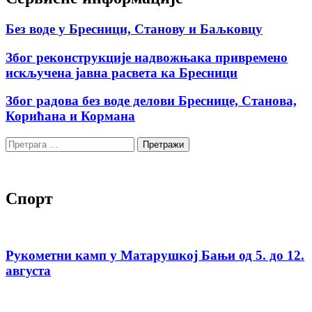
Без воде у Бресници, Станову и Баљковцу
Због реконструкције надвожњака привремено
искључена јавна расвета ка Бресници
Због радова без воде делови Бреснице, Станова,
Корићана и Кормана
Претрага
за:
Спорт
Рукометни камп у Матарушкој Бањи од 5. до 12.
августа