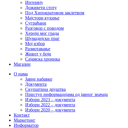
Интервју
Доживети стоту
Под Хипократовом заклетвом
Мајстори кухиње
Суграђани
Разговор с поводом
Хероји мог града
Шумадијски праг
Мој избор
Размотавање
Живот у боји
Сајамска хроника
Магазин
О нама
Јавне набавке
Документа
Скупштина друштва
Приступ информацијама од јавног значаја
Избори 2023 – документа
Избори 2022 – документа
Избори 2020 – документа
Контакт
Маркетинг
Информатор