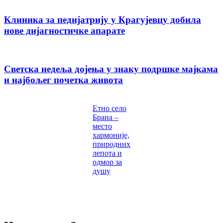
Клиника за педијатрију у Крагујевцу добила
нове дијагностичке апарате
Светска недеља дојења у знаку подршке мајкама
и најбољег почетка живота
Етно село
Брана –
место
хармоније,
природних
лепота и
одмор за
душу