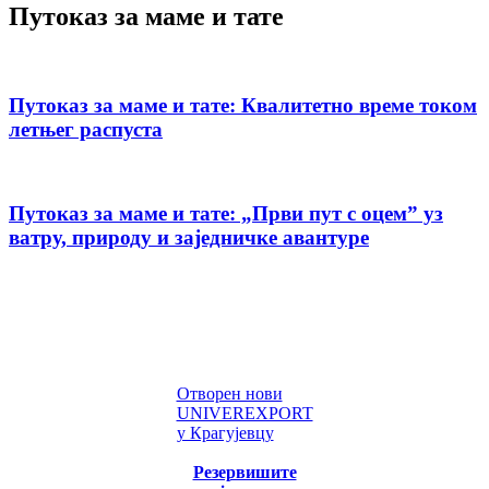
Путоказ за маме и тате
Путоказ за маме и тате: Квалитетно време током
летњег распуста
Путоказ за маме и тате: „Први пут с оцемˮ уз
ватру, природу и заједничке авантуре
Отворен нови
UNIVEREXPORT
у Крагујевцу
Резервишите