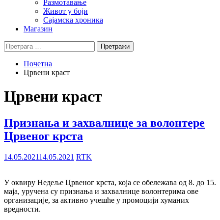
Размотавање
Живот у боји
Сајамска хроника
Магазин
Претрага
за:
Почетна
Црвени краст
Црвени краст
Признања и захвалнице за волонтере
Црвеног крста
14.05.2021
14.05.2021
RTK
У оквиру Недеље Црвеног крста, која се обележава од 8. до 15.
маја, уручена су признања и захвалнице волонтерима ове
организације, за активно учешће у промоцији хуманих
вредности.