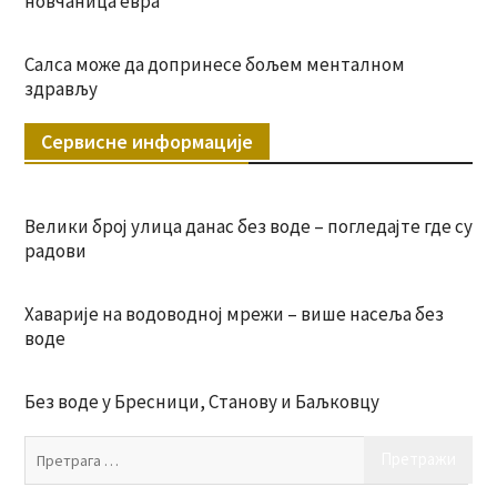
новчаница евра
Салса може да допринесе бољем менталном
здрављу
Сервисне информације
Велики број улица данас без воде – погледајте где су
радови
Хаварије на водоводној мрежи – више насеља без
воде
Без воде у Бресници, Станову и Баљковцу
Пр
за: