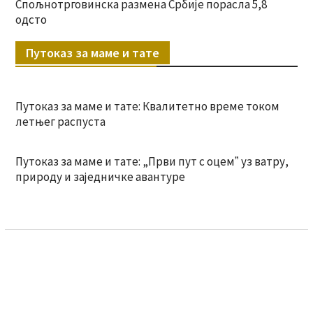
Спољнотрговинска размена Србије порасла 5,8
одсто
Путоказ за маме и тате
Путоказ за маме и тате: Квалитетно време током
летњег распуста
Путоказ за маме и тате: „Први пут с оцемˮ уз ватру,
природу и заједничке авантуре