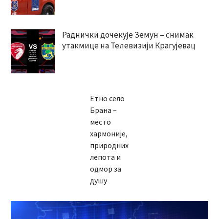
Раднички дочекује Земун – снимак
утакмице на Телевизији Крагујевац
Етно село
Брана –
место
хармоније,
природних
лепота и
одмор за
душу