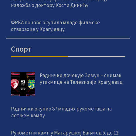
изложба о доктору Кости Динићу
ФРКА поново окупила младе филмске
ствараоце у Крагујевцу
Спорт
Раднички дочекује Земун – снимак
утакмице на Телевизији Крагујевац
Раднички окупио 87 младих рукометаша на
летњем кампу
Рукометни камп у Матарушкој Бањи од 5. до 12.