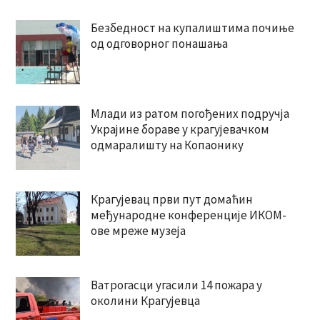
Безбедност на купалиштима почиње
од одговорног понашања
Млади из ратом погођених подручја
Украјине бораве у крагујевачком
одмаралишту на Копаонику
Крагујевац први пут домаћин
међународне конференције ИКОМ-
ове мреже музеја
Ватрогасци угасили 14 пожара у
околини Крагујевца