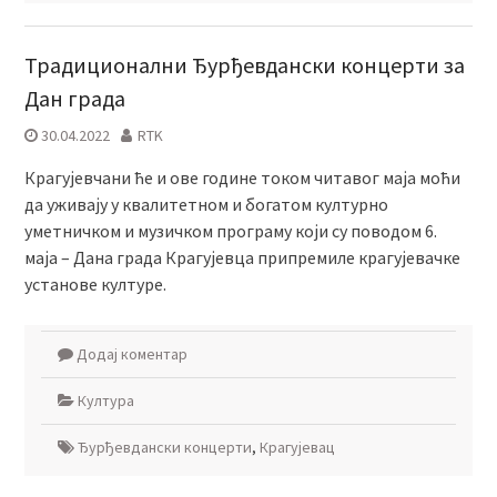
Традиционални Ђурђевдански концерти за
Дан града
30.04.2022
RTK
Крагујевчани ће и ове године током читавог маја моћи
да уживају у квалитетном и богатом културно
уметничком и музичком програму који су поводом 6.
маја – Дана града Крагујевца припремиле крагујевачке
установе културе.
Додај коментар
Култура
Ђурђевдански концерти
,
Крагујевац