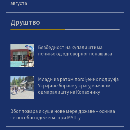
августа
Друштво
Безбедност на купалиштима
почиње од одговорног понашања
Млади из ратом погођених подручја
Украјине бораве у крагујевачком
одмаралишту на Копаонику
Због пожара и суше нове мере државе – оснива
се посебно одељење при МУП-у