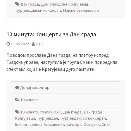
Дан града
,
Дом омладине Крагујевац
,
Ђурђевдански концерти
,
Мајске свечаностги
10 минута: Концерти за Дан града
11.05.2022
РТК
Поводом прославе Дана града, на платоу испред
Градске управе, наступила је група Смак и приредила
спектакл који ће Крагујевац дуго памтити.
Додај коментар
10 минута
10 минута
,
група СМАК
,
Дан града
,
Дан града
Крагујевца
,
Ђурђевдан
,
Ђурђевдански концерти
,
Епилог
,
Јелена Томашевић
,
концерт
,
Освајачи
,
Смак