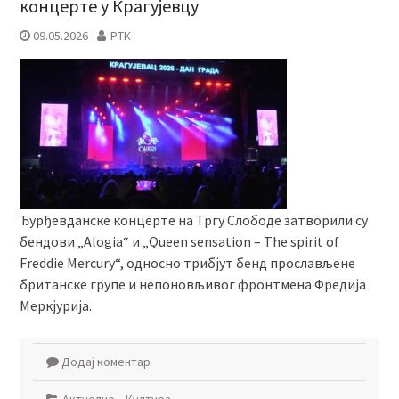
концерте у Крагујевцу
09.05.2026
РТК
Ђурђевданске концерте на Тргу Слободе затворили су
бендови „Аlogia“ и „Queen sensation – The spirit of
Freddie Mercury“, односно трибјут бенд прослављене
британске групе и непоновљивог фронтмена Фредија
Меркјурија.
Додај коментар