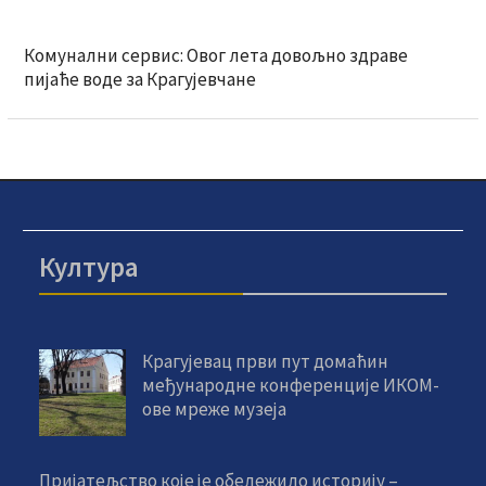
Комунални сервис: Овог лета довољно здраве
пијаће воде за Крагујевчане
Култура
Крагујевац први пут домаћин
међународне конференције ИКОМ-
ове мреже музеја
Пријатељство које је обележило историју –