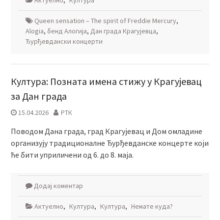
Актуелно
,
Култура
Queen sensation – The spirit of Freddie Mercury
,
Аlogia
,
бенд Алогија
,
Дан града Крагујевца
,
Ђурђевдански концерти
Култура: Позната имена стижу у Крагујевац
за Дан града
15.04.2026
РТК
Поводом Дана града, град Крагујевац и Дом омладине
организују традиционалне Ђурђевданске концерте који
ће бити уприличени од 6. до 8. маја.
Додај коментар
Актуелно
,
Култура
,
Култура
,
Немате куда?