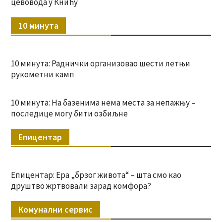
цевовода у Книћу
10 минута
10 минута: Раднички организовао шести летњи
рукометни камп
10 минута: На базенима нема места за непажњу –
последице могу бити озбиљне
Епицентар
Епицентар: Ера „брзог живота“ – шта смо као
друштво жртвовали зарад комфора?
Комунални сервис