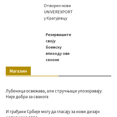
Отворен нови
UNIVEREXPORT
у Крагујевцу
Резервишите
своју
боемску
епизоду ове
сезоне
Магазин
Лубеница освежава, али стручњаци упозоравају:
Није добра за свакога
И грађани Србије могу да гласају за нови дизајн