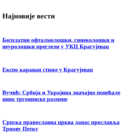
Најновије вести
Бесплатни офталмолошки, гинеколошки и
неуролошки прегледи у УКЦ Крагујевац
Експо караван стиже у Крагујевац
Вучић: Србија и Украјина значајно повећале
ниво трговинске размене
Српска православна црква данас прославља
Трнову Петку