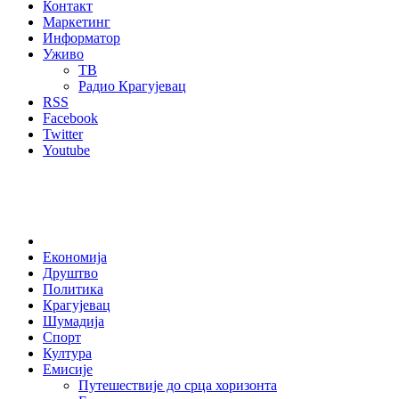
Контакт
Маркетинг
Информатор
Уживо
ТВ
Радио Крагујевац
RSS
Facebook
Twitter
Youtube
Home
Економија
Друштво
Политика
Крагујевац
Шумадија
Спорт
Култура
Емисије
Путешествије до срца хоризонта