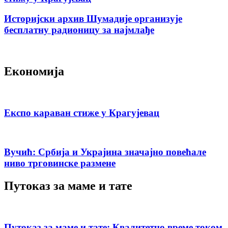
Историјски архив Шумадије организује
бесплатну радионицу за најмлађе
Економија
Експо караван стиже у Крагујевац
Вучић: Србија и Украјина значајно повећале
ниво трговинске размене
Путоказ за маме и тате
Путоказ за маме и тате: Квалитетно време током