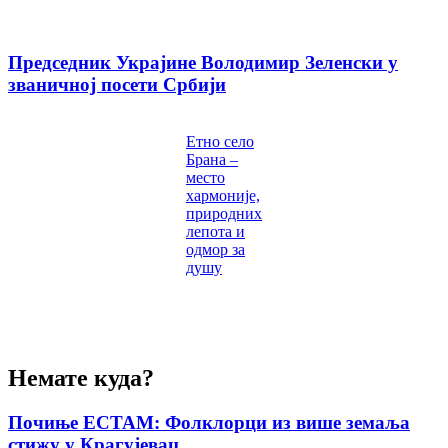
Председник Украјине Володимир Зеленски у
званичној посети Србији
Етно село
Брана –
место
хармоније,
природних
лепота и
одмор за
душу
Немате куда?
Почиње ЕСТАМ: Фолклорци из више земаља
стижу у Крагујевац