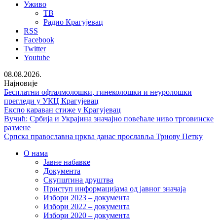
Уживо
ТВ
Радио Крагујевац
RSS
Facebook
Twitter
Youtube
08.08.2026.
Најновије
Бесплатни офталмолошки, гинеколошки и неуролошки
прегледи у УКЦ Крагујевац
Експо караван стиже у Крагујевац
Вучић: Србија и Украјина значајно повећале ниво трговинске
размене
Српска православна црква данас прославља Трнову Петку
О нама
Јавне набавке
Документа
Скупштина друштва
Приступ информацијама од јавног значаја
Избори 2023 – документа
Избори 2022 – документа
Избори 2020 – документа