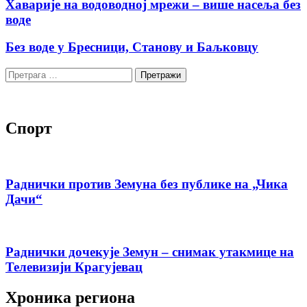
Хаварије на водоводној мрежи – више насеља без
воде
Без воде у Бресници, Станову и Баљковцу
Претрага
за:
Спорт
Раднички против Земуна без публике на „Чика
Дачи“
Раднички дочекује Земун – снимак утакмице на
Телевизији Крагујевац
Хроника региона