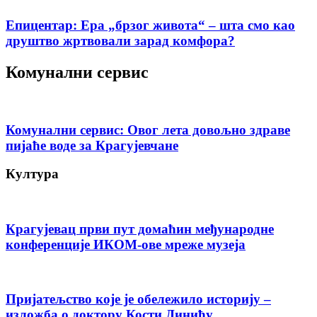
Епицентар: Ера „брзог живота“ – шта смо као
друштво жртвовали зарад комфора?
Комунални сервис
Комунални сервис: Овог лета довољно здраве
пијаће воде за Крагујевчане
Култура
Крагујевац први пут домаћин међународне
конференције ИКОМ-ове мреже музеја
Пријатељство које је обележило историју –
изложба о доктору Кости Динићу