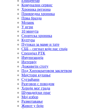
Епицентар
Комунални сервис
Хроника региона
Привредна хроника
Прва бразда
Мозаик
У игри
10 минута
Спортска хроника
Култура
Путоказ за маме и тате
СББ – сигнал који нас спаја
Специјал РТК
Имунизација
Интервју
Доживети стоту
Под Хипократовом заклетвом
Мајстори кухиње
Суграђани
Разговор с поводом
Хероји мог града
Шумадијски праг
Мој избор
Размотавање
Живот у боји