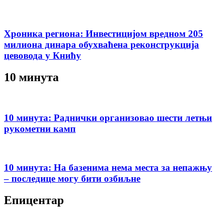
Хроника региона: Инвестицијом вредном 205
милиона динара обухваћена реконструкција
цевовода у Книћу
10 минута
10 минута: Раднички организовао шести летњи
рукометни камп
10 минута: На базенима нема места за непажњу
– последице могу бити озбиљне
Епицентар