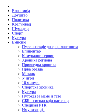
Skip
Home
to
Економија
content
Друштво
Политика
Крагујевац
Шумадија
Спорт
Култура
Емисије
Путешествије до срца хоризонта
Епицентар
Комунални сервис
Хроника региона
Привредна хроника
Прва бразда
Мозаик
У игри
10 минута
Спортска хроника
Култура
Путоказ за маме и тате
СББ – сигнал који нас спаја
Специјал РТК
Имунизација