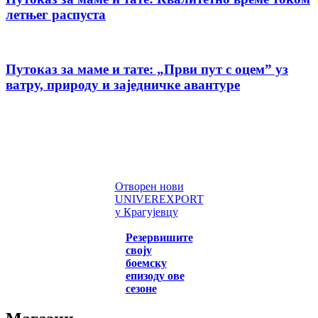
летњег распуста
Путоказ за маме и тате: „Први пут с оцемˮ уз
ватру, природу и заједничке авантуре
Отворен нови
UNIVEREXPORT
у Крагујевцу
Резервишите
своју
боемску
епизоду ове
сезоне