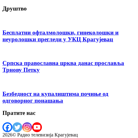
Друштво
Бесплатни офталмолошки, гинеколошки и
неуролошки прегледи у УКЦ Крагујевац
Српска православна црква данас прославља
Трнову Петку
Безбедност на купалиштима почиње од
одговорног понашања
Пратите нас
2026© Радио телевизија Крагујевац