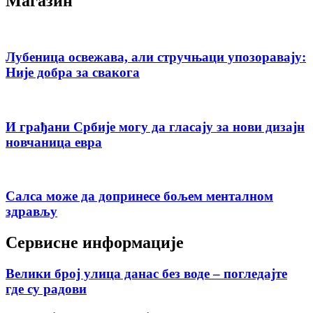
Магазин
Лубеница освежава, али стручњаци упозоравају:
Није добра за свакога
И грађани Србије могу да гласају за нови дизајн
новчаница евра
Салса може да допринесе бољем менталном
здрављу
Сервисне информације
Велики број улица данас без воде – погледајте
где су радови