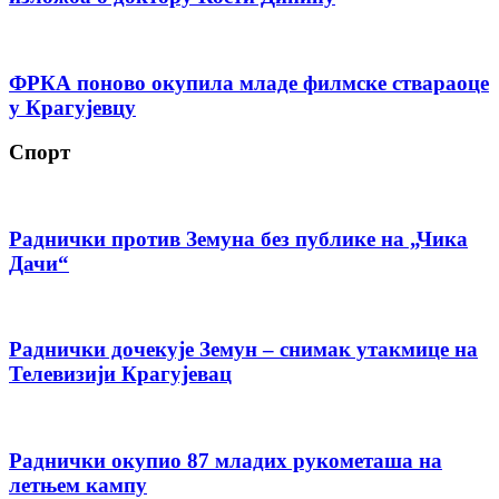
ФРКА поново окупила младе филмске ствараоце
у Крагујевцу
Спорт
Раднички против Земуна без публике на „Чика
Дачи“
Раднички дочекује Земун – снимак утакмице на
Телевизији Крагујевац
Раднички окупио 87 младих рукометаша на
летњем кампу