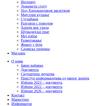
Интервју
Доживети стоту
Под Хипократовом заклетвом
Мајстори кухиње
Суграђани
Разговор с поводом
Хероји мог града
Шумадијски праг
Мој избор
Размотавање
Живот у боји
Сајамска хроника
Магазин
О нама
Јавне набавке
Документа
Скупштина друштва
Приступ информацијама од јавног значаја
Избори 2023 – документа
Избори 2022 – документа
Избори 2020 – документа
Контакт
Маркетинг
Информатор