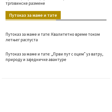
трговинске размене
Путоказ за маме и тате
Путоказ за маме и тате: Квалитетно време током
летњег распуста
Путоказ за маме и тате: „Први пут с оцемˮ уз ватру,
природу и заједничке авантуре