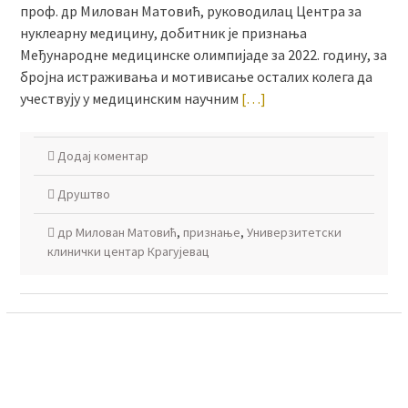
проф. др Милован Матовић, руководилац Центра за
нуклеарну медицину, добитник је признања
Међународне медицинске олимпијаде за 2022. годину, за
бројна истраживања и мотивисање осталих колега да
учествују у медицинским научним
[…]
Додај коментар
Друштво
др Милован Матовић
,
признање
,
Универзитетски
клинички центар Крагујевац