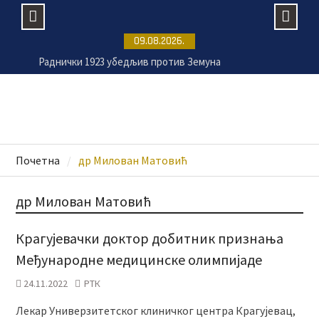
Skip
09.08.2026.
to
Раднички 1923 убедљив против Земуна
content
„Мењажа“ сваког викенда у Крагујевцу
Пансиони за псе све траженији током летње
сезоне
Расписан тендер за санацију крова две клинике
крагујевачког УКЦ-а
Почетна
др Милован Матовић
др Милован Матовић
Крагујевачки доктор добитник признања
Међународне медицинске олимпијаде
24.11.2022
РТК
Лекар Универзитетског клиничког центра Крагујевац,