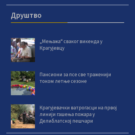
Друштво
„Мењажа“ сваког викенда у
Крагујевцу
Пансиони за псе све траженији
током летње сезоне
Крагујевачки ватрогасци на првој
линији гашења пожара у
Делиблатској пешчари