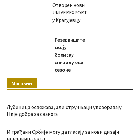
Отворен нови
UNIVEREXPORT
у Крагујевцу
Резервишите
своју
боемску
епизоду ове
сезоне
Магазин
Лубеница освежава, али стручњаци упозоравају:
Није добра за свакога
И грађани Србије могу да гласају за нови дизајн
новчаница евра