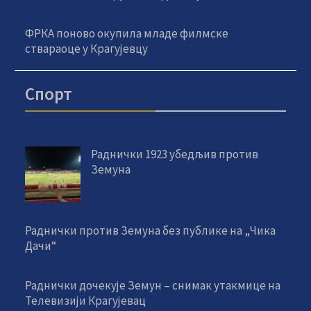
ФРКА поново окупила младе филмске
ствараоце у Крагујевцу
Спорт
Раднички 1923 убедљив против
Земуна
Раднички против Земуна без публике на „Чика
Дачи“
Раднички дочекује Земун – снимак утакмице на
Телевизији Крагујевац