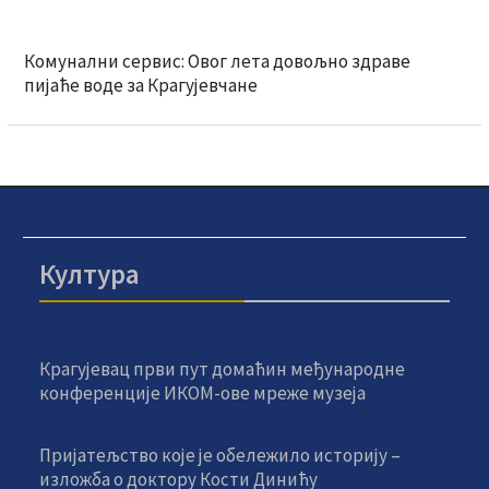
Комунални сервис: Овог лета довољно здраве
пијаће воде за Крагујевчане
Култура
Крагујевац први пут домаћин међународне
конференције ИКОМ-ове мреже музеја
Пријатељство које је обележило историју –
изложба о доктору Кости Динићу