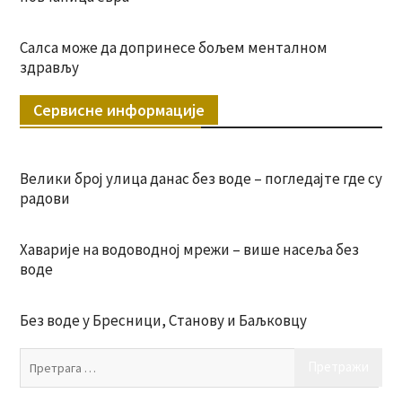
Салса може да допринесе бољем менталном
здрављу
Сервисне информације
Велики број улица данас без воде – погледајте где су
радови
Хаварије на водоводној мрежи – више насеља без
воде
Без воде у Бресници, Станову и Баљковцу
Пр
за: