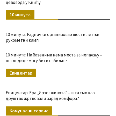
цевовода у Книћу
10 минута
10 минута: Раднички организовао шести летњи
рукометни камп
10 минута: На базенима нема места за непажњу –
последице могу бити озбиљне
Епицентар
Епицентар: Ера „брзог живота“ – шта смо као
друштво жртвовали зарад комфора?
Комунални сервис