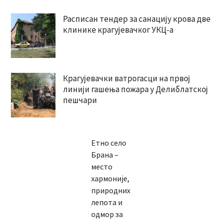
Расписан тендер за санацију крова две
клинике крагујевачког УКЦ-а
Крагујевачки ватрогасци на првој
линији гашења пожара у Делиблатској
пешчари
Етно село
Брана –
место
хармоније,
природних
лепота и
одмор за