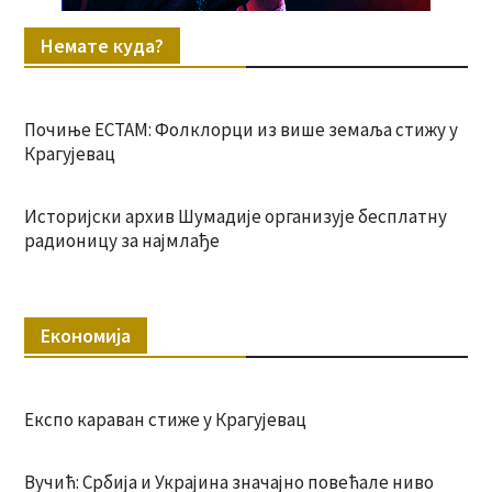
Немате куда?
Почиње ЕСТАМ: Фолклорци из више земаља стижу у
Крагујевац
Историјски архив Шумадије организује бесплатну
радионицу за најмлађе
Економија
Експо караван стиже у Крагујевац
Вучић: Србија и Украјина значајно повећале ниво