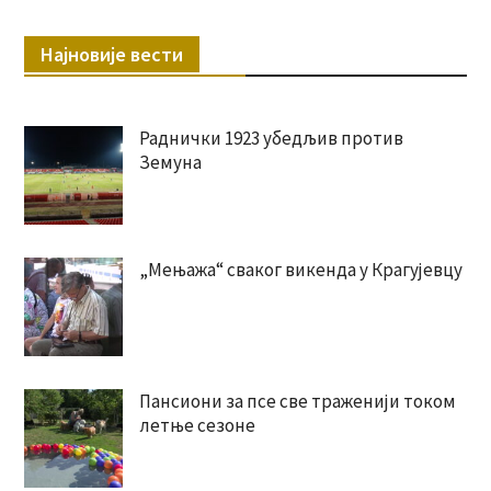
Најновије вести
Раднички 1923 убедљив против
Земуна
„Мењажа“ сваког викенда у Крагујевцу
Пансиони за псе све траженији током
летње сезоне